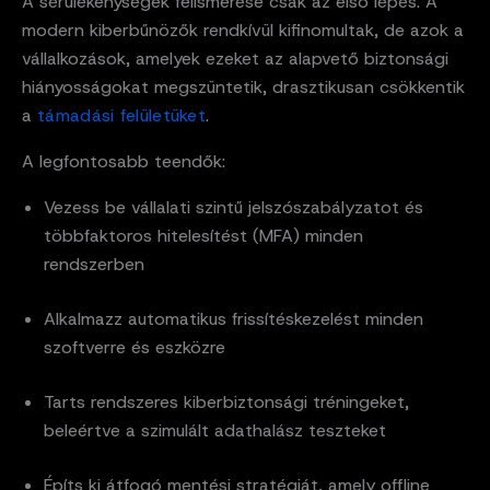
A sérülékenységek felismerése csak az első lépés. A
modern kiberbűnözők rendkívül kifinomultak, de azok a
vállalkozások, amelyek ezeket az alapvető biztonsági
hiányosságokat megszüntetik, drasztikusan csökkentik
a
támadási felületüket
.
A legfontosabb teendők:
Vezess be vállalati szintű jelszószabályzatot és
többfaktoros hitelesítést (MFA) minden
rendszerben
Alkalmazz automatikus frissítéskezelést minden
szoftverre és eszközre
Tarts rendszeres kiberbiztonsági tréningeket,
beleértve a szimulált adathalász teszteket
Építs ki átfogó mentési stratégiát, amely offline