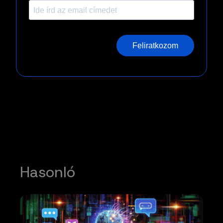
Feliratkozom
Hasonló