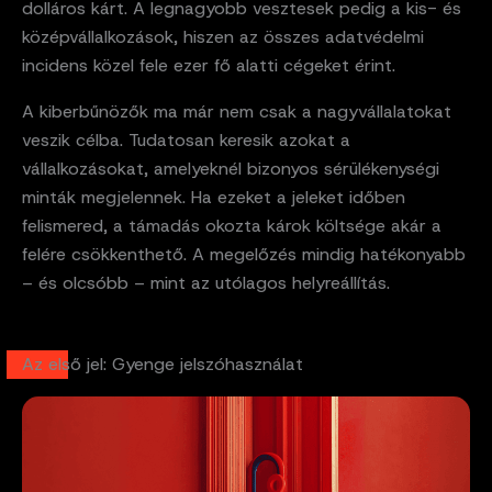
dolláros kárt. A legnagyobb vesztesek pedig a kis- és
középvállalkozások, hiszen az összes adatvédelmi
incidens közel fele ezer fő alatti cégeket érint.
A kiberbűnözők ma már nem csak a nagyvállalatokat
veszik célba. Tudatosan keresik azokat a
vállalkozásokat, amelyeknél bizonyos sérülékenységi
minták megjelennek. Ha ezeket a jeleket időben
felismered, a támadás okozta károk költsége akár a
felére csökkenthető. A megelőzés mindig hatékonyabb
– és olcsóbb – mint az utólagos helyreállítás.
Az első jel: Gyenge jelszóhasználat