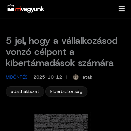
Skip
to
content
5 jel, hogy a vállalkozásod
vonzó célpont a
kibertámadások számára
atak
MIDÖNTÉS
/
2025-10-12
/
,
adathalászat
kiberbiztonság