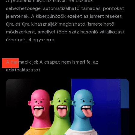
A probléma súlya: az elavult rendszerek
sebezhetőségei automatizálható támadási pontokat
jelentenek. A kiberbűnözők ezeket az ismert réseket
újra és újra kihasználják megbízható, ismételhető
módszerként, amellyel több száz hasonló vállalkozást
érhetnek el egyszerre.
A harmadik jel: A csapat nem ismeri fel az
adathalászatot