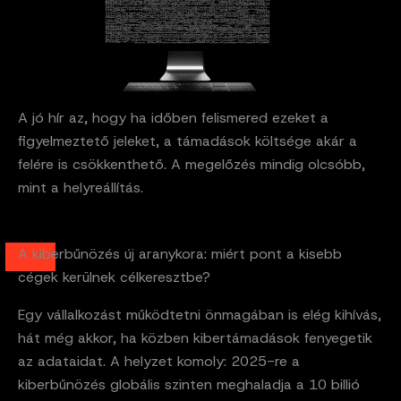
A jó hír az, hogy ha időben felismered ezeket a
figyelmeztető jeleket, a támadások költsége akár a
felére is csökkenthető. A megelőzés mindig olcsóbb,
mint a helyreállítás.
A kiberbűnözés új aranykora: miért pont a kisebb
cégek kerülnek célkeresztbe?
Egy vállalkozást működtetni önmagában is elég kihívás,
hát még akkor, ha közben kibertámadások fenyegetik
az adataidat. A helyzet komoly: 2025-re a
kiberbűnözés globális szinten meghaladja a 10 billió