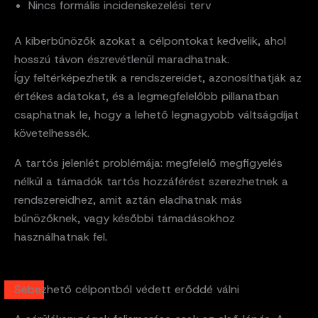
Nincs formális incidenskezelési terv
A kiberbűnözők azokat a célpontokat kedvelik, ahol
hosszú távon észrevétlenül maradhatnak.
Így feltérképezhetik a rendszereidet, azonosíthatják az
értékes adatokat, és a legmegfelelőbb pillanatban
csaphatnak le, hogy a lehető legnagyobb váltságdíjat
követelhessék.
A tartós jelenlét problémája: megfelelő megfigyelés
nélkül a támadók tartós hozzáférést szerezhetnek a
rendszereidhez, amit aztán eladhatnak más
bűnözőknek, vagy későbbi támadásokhoz
használhatnak fel.
Sebezhető célpontból védett erőddé válni