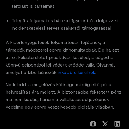
tárolást is tartalmaz
Telepíts folyamatos hálózatfigyelést és dolgozz ki
incidenskezelési tervet szakértői támogatással
A kiberfenyegetések folyamatosan fejlődnek, a
támadók módszerei egyre kifinomultabbak. De ha ezt
az öt kulcsterületet proaktívan kezeled, a céged a
könnyű célpontból jól védett erőddé válik. Olyanná,
amelyet a kiberbűnözők
inkább elkerülnek
.
Ne feledd: a megelőzés költsége mindig eltörpül a
helyreállítás ára mellett. A biztonságba fektetett pénz
ma nem kiadás, hanem a vállalkozásod jövőjének
védelme egy egyre veszélyesebb digitális világban.