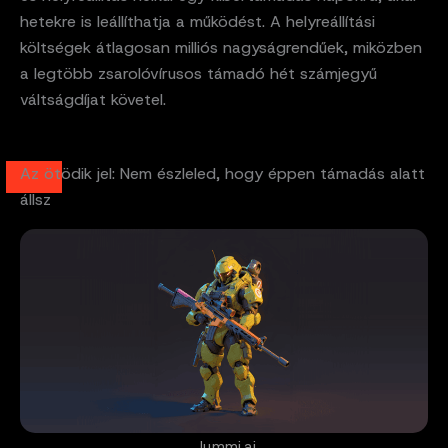
hetekre is leállíthatja a működést. A helyreállítási
költségek átlagosan milliós nagyságrendűek, miközben
a legtöbb zsarolóvírusos támadó hét számjegyű
váltságdíjat követel.
Az ötödik jel: Nem észleled, hogy éppen támadás alatt
állsz
lummi.ai