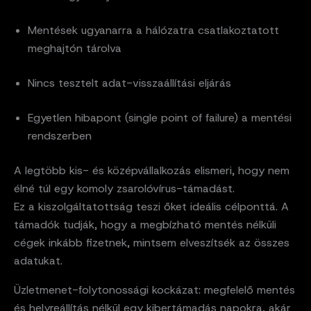
Mentések ugyanarra a hálózatra csatlakoztatott
meghajtón tárolva
Nincs tesztelt adat-visszaállítási eljárás
Egyetlen hibapont (single point of failure) a mentési
rendszerben
A legtöbb kis- és középvállalkozás elismeri, hogy nem
élné túl egy komoly zsarolóvírus-támadást.
Ez a kiszolgáltatottság teszi őket ideális célponttá. A
támadók tudják, hogy a megbízható mentés nélküli
cégek inkább fizetnek, mintsem elveszítsék az összes
adatukat.
Üzletmenet-folytonossági kockázat: megfelelő mentés
és helyreállítás nélkül egy kibertámadás napokra, akár