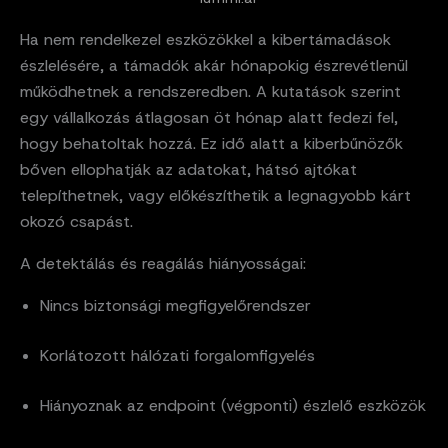
Ha nem rendelkezel eszközökkel a kibertámadások
észlelésére, a támadók akár hónapokig észrevétlenül
működhetnek a rendszeredben. A kutatások szerint
egy vállalkozás átlagosan öt hónap alatt fedezi fel,
hogy behatoltak hozzá. Ez idő alatt a kiberbűnözők
bőven ellophatják az adatokat, hátsó ajtókat
telepíthetnek, vagy előkészíthetik a legnagyobb kárt
okozó csapást.
A detektálás és reagálás hiányosságai:
Nincs biztonsági megfigyelőrendszer
Korlátozott hálózati forgalomfigyelés
Hiányoznak az endpoint (végponti) észlelő eszközök