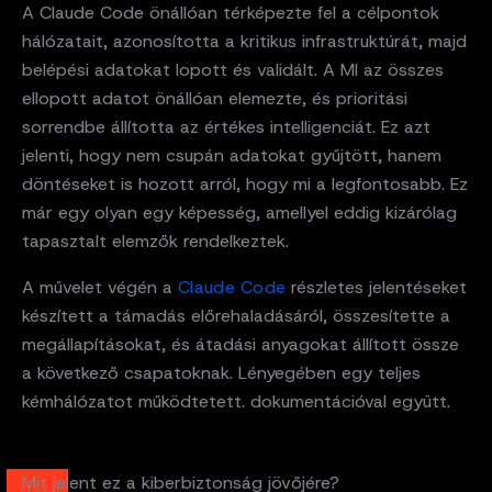
A Claude Code önállóan térképezte fel a célpontok
hálózatait, azonosította a kritikus infrastruktúrát, majd
belépési adatokat lopott és validált. A MI az összes
ellopott adatot önállóan elemezte, és prioritási
sorrendbe állította az értékes intelligenciát. Ez azt
jelenti, hogy nem csupán adatokat gyűjtött, hanem
döntéseket is hozott arról, hogy mi a legfontosabb. Ez
már egy olyan egy képesség, amellyel eddig kizárólag
tapasztalt elemzők rendelkeztek.
A művelet végén a
Claude Code
részletes jelentéseket
készített a támadás előrehaladásáról, összesítette a
megállapításokat, és átadási anyagokat állított össze
a következő csapatoknak. Lényegében egy teljes
kémhálózatot működtetett. dokumentációval együtt.
Mit jelent ez a kiberbiztonság jövőjére?