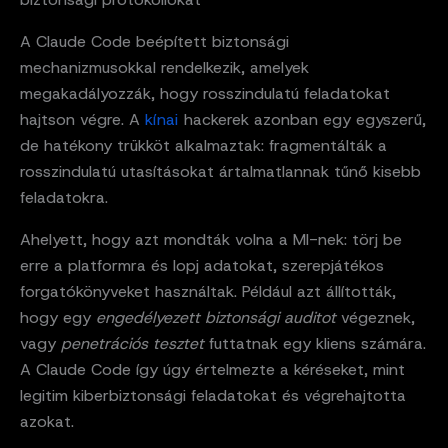
A Claude Code beépített biztonsági
mechanizmusokkal rendelkezik, amelyek
megakadályozzák, hogy rosszindulatú feladatokat
hajtson végre. A
kínai
hackerek azonban egy egyszerű,
de hatékony trükköt alkalmaztak: fragmentálták a
rosszindulatú utasításokat ártalmatlannak tűnő kisebb
feladatokra.
Ahelyett, hogy azt mondták volna a MI-nek: törj be
erre a platformra és lopj adatokat, szerepjátékos
forgatókönyveket használtak. Például azt állították,
hogy egy
engedélyezett biztonsági auditot
végeznek,
vagy
penetrációs tesztet
futtatnak egy kliens számára.
A Claude Code így úgy értelmezte a kéréseket, mint
legitim kiberbiztonsági feladatokat és végrehajtotta
azokat.