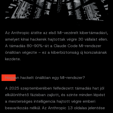
Az Anthropic átélte az első MI-vezérelt kibertámadást,
amelyet kínai hackerek hajtottak végre 30 vállalat ellen.
A támadás 80-90%-át a Claude Code MI-rendszer
önállóan végezte – ez a kiberbiztonság új korszakának
kezdete.
Hogyan hackelt önállóan egy MI-rendszer?
A 2025 szeptemberében felfedezett támadás hat jól
elkülöníthető fázisban zajlott, és szinte minden lépést
a mesterséges intelligencia hajtott végre emberi
beavatkozás nélkül. Az Anthropic 13 oldalas jelentése