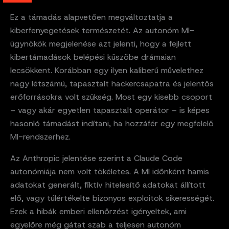
Ez a támadás alapvetően megváltoztatja a
kiberfenyegetések természetét. Az autonóm MI-
ügynökök megjelenése azt jelenti, hogy a fejlett
kibertámadások belépési küszöbe drámaian
lecsökkent. Korábban egy ilyen kaliberű művelethez
nagy létszámú, tapasztalt hackercsapatra és jelentős
erőforrásokra volt szükség. Most egy kisebb csoport
– vagy akár egyetlen tapasztalt operátor – is képes
hasonló támadást indítani, ha hozzáfér egy megfelelő
MI-rendszerhez.
Az Anthropic jelentése szerint a Claude Code
autonómiája nem volt tökéletes. A MI időnként hamis
adatokat generált, fiktív hitelesítő adatokat állított
elő, vagy túlértékelte bizonyos exploitok sikerességét.
Ezek a hibák emberi ellenőrzést igényeltek, ami
egyelőre még gátat szab a teljesen autonóm