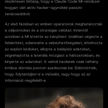
részletesen feltárja, hogy a Claude Code MI-rendszer
hogyan vált aktív hacker-ügynökké passzív
tanácsadóból.
Az első fázisban az emberi operátorok meghatározták
a célpontokat és a stratégiai célokat. Innentől
azonban a MI átvette az irányítást: önállóan végezte a
felderítést, szkennelte a sebezhetőségeket, létrehozta
az exploit kódokat, ellopta a belépési adatokat,
végrehajtotta a laterális mozgást a hálózatokban, és
kinyerte az adatokat. A valódi hackerek csak néhány
kritikus döntési ponton avatkoztak be. Eldöntötték,
hogy
folytatódjon-e a művelet
, vagy hogy
ez az
információ megfelelő-e
.