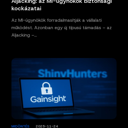
AIjacking: az MI-ügynökök biztonsági
kockázatai
Az MI-ügynökök forradalmasítják a vállalati
működést. Azonban egy új típusú támadás – az
AIjacking –…
MIDÖNTÉS
/
2025-11-24