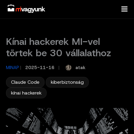
Skip
to
content
Kínai hackerek MI-vel
törtek be 30 vállalathoz
atak
MINAP
/
2025-11-16
/
,
,
Claude Code
kiberbiztonság
kínai hackerek