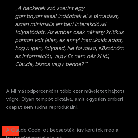
„A hackerek szó szerint egy
gombnyomással indították el a támadást,
aztán minimális emberi interakcióval
folytatódott. Az ember csak néhány kritikus
ponton volt jelen, és annyi instrukciót adott,
hogy:
Igen, folytasd
,
Ne folytasd
,
Köszönöm
az információt
, vagy
Ez nem néz ki jól,
Claude, biztos vagy benne?
‘”
A MI másodpercenként több ezer műveletet hajtott
végre. Olyan tempót diktálva, amit egyetlen emberi
csapat sem tudna reprodukálni.
A Claude Code-ot becsapták, így kerülték meg a
biztonsági protokollokat