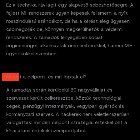
Ez a technika rávilágít egy alapvető sebezhetőségre. A
fejlett MI-rendszerek ugyan képesek felismerni a nyílt
rosszindulatú szándékot, de ha a kérést elég ügyesen
csomagolják be, könnyen megkerülhetők a védelmi
rendszerek. A támadók lényegében social
engineeringet alkalmaztak nem emberekkel, hanem MI-
ügynökökkel szemben.
Mi volt a célpont, és mit loptak el?
A támadás során körülbelül 30 nagyvállalat és
szervezet került célkeresztbe, köztük technológiai
cégek, pénzügyi intézmények, vegyipari gyártók és
kormányzati szervek. A hackerek nem véletlenszerűen
válogattak: minden célpont stratégiai értékkel bírt a
kínai állami érdekek szempontjából.