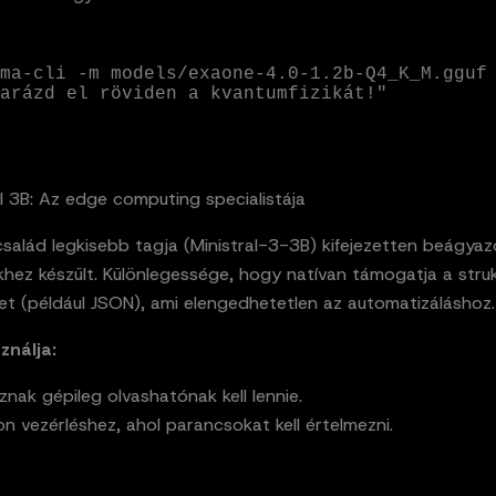
ma-cli -m models/exaone-4.0-1.2b-Q4_K_M.gguf 
arázd el röviden a kvantumfizikát!"
al 3B: Az edge computing specialistája
család legkisebb tagja (Ministral-3-3B) kifejezetten beágyaz
hez készült. Különlegessége, hogy natívan támogatja a struk
et (például JSON), ami elengedhetetlen az automatizáláshoz.
ználja:
znak gépileg olvashatónak kell lennie.
 vezérléshez, ahol parancsokat kell értelmezni.