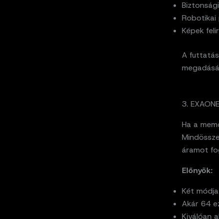
Biztonság
Robotikai 
Képek fel
A futtatá
megadásáv
3. EXAONE
Ha a memór
Mindössze 
áramot fo
Előnyök:
Két módja
Akár 64 e
Kiválóan a