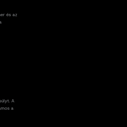
er és az
a
úlyt. A
lamos a