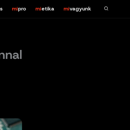
s
pro
etika
vagyunk
nnal