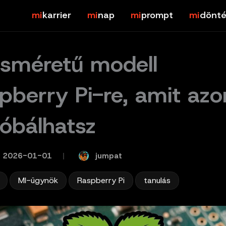
karrier
nap
prompt
dönté
isméretű modell
pberry Pi-re, amit azo
róbálhatsz
jumpat
2026-01-01
/
,
,
,
MI-ügynök
Raspberry Pi
tanulás