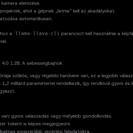
i kamera elemzése.
projektek, ahol a gépnek „látnia” kell az akadályokat.
iratozása automatikusan.
shoz a
parancsot kell használnia a képfá
llama-llava-cli
al.
 4.0 1.2B: A sebességbajnok
iája szűkös, vagy régebbi hardvere van, ez a legjobb válasz
1,2 milliárd paraméterrel rendelkezik, így rendkívül gyors és 
gyaszt.
 van: gyors válaszadás vagy mélyebb gondolkodás.
zer tokent is képes megjegyezni.
lkalmas egyszerűbb vezérlési feladatokra.