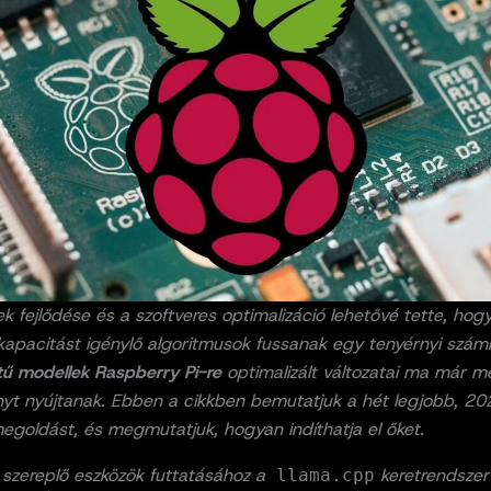
k fejlődése és a szoftveres optimalizáció lehetővé tette, hog
kapacitást igénylő algoritmusok fussanak egy tenyérnyi szám
tű modellek Raspberry Pi-re
optimalizált változatai ma már m
ényt nyújtanak. Ebben a cikkben bemutatjuk a hét legjobb, 2
egoldást, és megmutatjuk, hogyan indíthatja el őket.
 szereplő eszközök futtatásához a
keretrendszer
llama.cpp