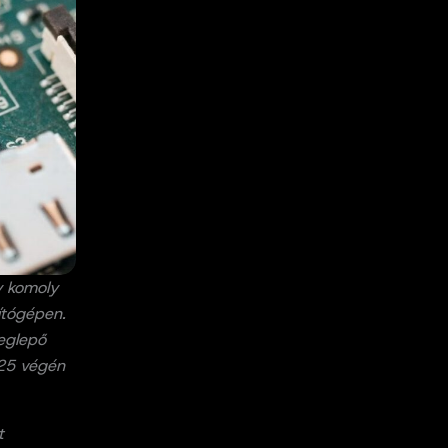
y komoly
ítógépen.
eglepő
025 végén
t