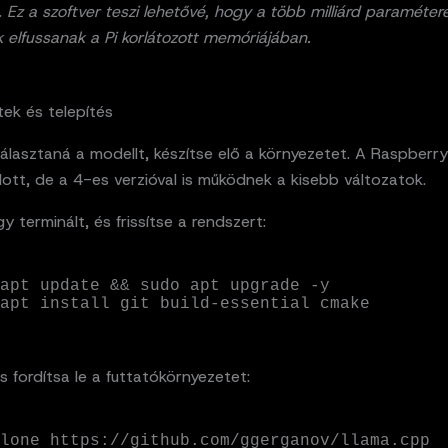
. Ez a szoftver teszi lehetővé, hogy a több milliárd paraméter
 elfussanak a Pi korlátozott memóriájában.
tek és telepítés
választaná a modellt, készítse elő a környezetet. A Raspberr
ott, de a 4-es verzióval is működnek a kisebb változatok.
y terminált, és frissítse a rendszert:
apt update && sudo apt upgrade -y

apt install git build-essential cmake
és fordítsa le a futtatókörnyezetet:
lone https://github.com/ggerganov/llama.cpp
