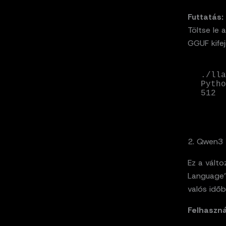
Futtatás:
Töltse le
GGUF kifej
./lla
Pytho
512
2. Qwen3 V
Ez a vált
Language”
valós időb
Felhaszná