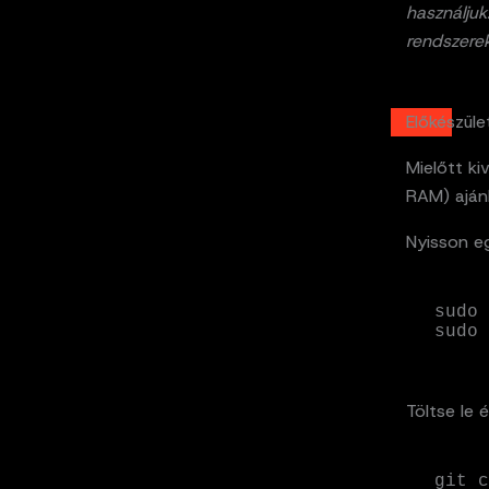
használjuk
rendszerek
Előkészüle
Mielőtt ki
RAM) ajánl
Nyisson eg
sudo 
sudo 
Töltse le 
git c