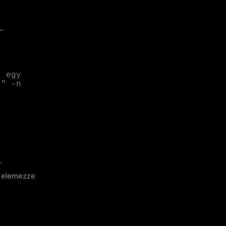
-
 egy 
" -n 
-
 elemezze