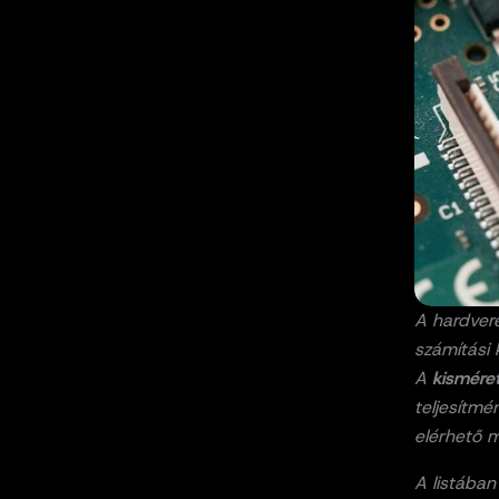
A hardvere
számítási 
A
kismére
teljesítm
elérhető m
A listában