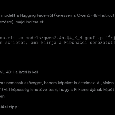
 a modellt a Hugging Face-ről (keressen a Qwen3-4B-Instruct
ezésre), majd indítsa el:
ma-cli -m models/qwen3-4b-Q4_K_M.gguf -p "Írj
n scriptet, ami kiírja a Fibonacci sorozatot!
L 4B: Ha látni is kell
ozat nemcsak szöveget, hanem képeket is értelmez. A „Vision
 (VL) képesség lehetővé teszi, hogy a Pi kamerájának képét
en.
lási tipp: