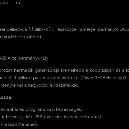
ama.cpp

rendelkezik a
eszközzel, amellyel bármelyik GG
llama-cli
 modellt betöltheti.
B: A teljesítménykirály
rozat harmadik generációja kiemelkedő a kódolásban és a lo
ban. A 4 milliárd paraméteres változat (Qwen3-4B-Instruct)
ersenyre kel a nagyobb rendszerekkel.
assza:
tematikai és programozási képességek.
 a hosszú, akár 256 ezer karakteres kontextust.
at-asszisztensnek.