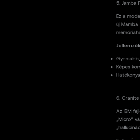
5. Jamba R
Ez a mode
új Mamba a
memóriaha
Jellemzők
Gyorsabb,
Képes kom
Hatékonya
6. Granite
Az IBM fej
„Micro” vá
„halluciná