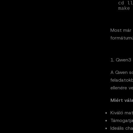
cd ll
make
Most már 
formátumú
1. Qwen3 4
A Qwen so
feladatok
ellenére v
Miért vál
Kiváló ma
Támogatja
Ideális ch