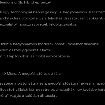
easoning 3B: Hibrid építészet
ll egy technológiai különlegesség. A hagyományos Transform
rchitektúra ötvözete. Ez a felépítés drasztikusan csökkenti 
sználatot hosszú szövegek feldolgozásakor.
:
 mint a hagyományos modellek hosszú dokumentumoknál.
plex összefüggéseket átlátni.
n fut laptopokon és mobil eszközökön is.
 4.0 Micro: A megbízható üzleti társ
lesztése a biztonságra és a megbízhatóságra helyezi a hangs
ltozatot vállalati környezetre optimalizálták, így kevésbé haj
cióra” vagyis a valótlan állításokra.