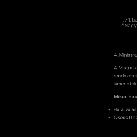
./lla
"Magy
4. Ministr
A Mistral 
rendszerek
kimenetek
Mikor has
Ha a válas
Okosotthon