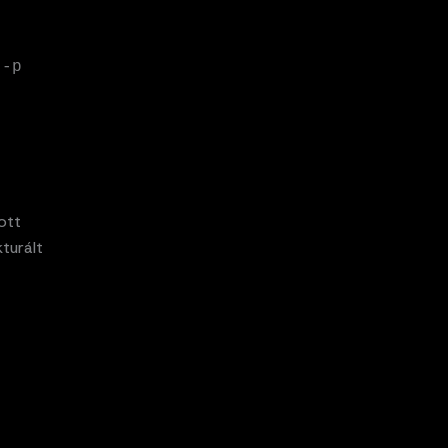
-p 
ott
turált