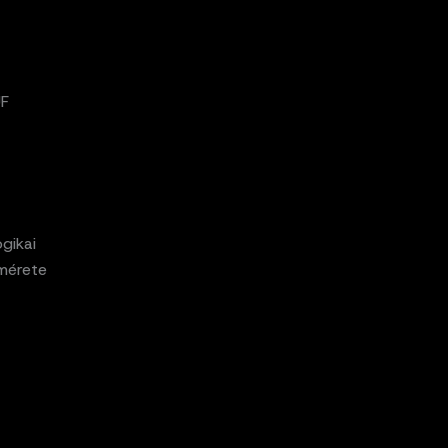
UF
gikai
 mérete