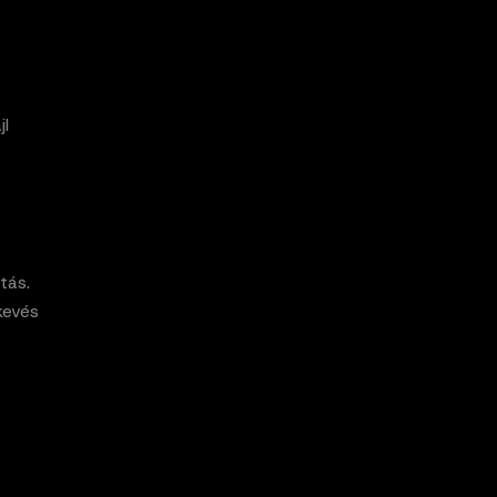
jl
tás.
kevés