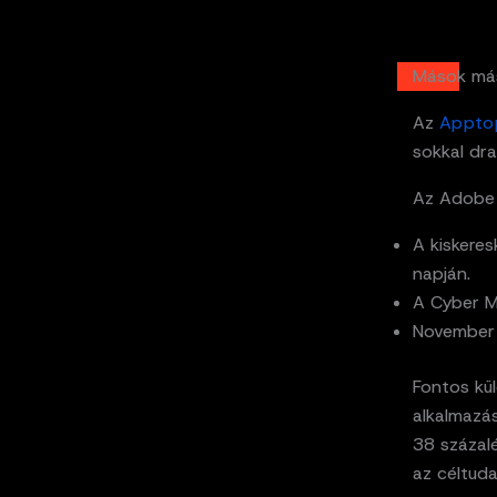
Mások más
Az
Appto
sokkal dr
Az Adobe 
A kiskeres
napján.
A Cyber M
November 
Fontos kü
alkalmazá
38 százalé
az céltud