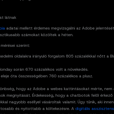
t látnak
pia
adatai mellett érdemes megvizsgálni az Adobe jelentését
asztikusabb számokat közöltek a héten.
mérései szerint:
kedelmi oldalakra irányuló forgalom 805 százalékkal nőtt a Bl
onday során 670 százalékos volt a növekedés.
eleje óta összességében 760 százalékos a plusz.
lönbség, hogy az Adobe a webes kattintásokat mérte, nem 
sok megnyitását. Érdekesség, hogy a chatbotok felől érkező
kkal nagyobb eséllyel vásároltak valamit. Úgy tűnik, aki innen
atosabb és nyitottabb a költekezésre. A
digitális assziszten