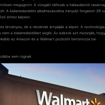
entősen megugrott. A vizsgált időszak a hálaadástól vasárna
lt. A kiskereskedelmi alkalmazásokba irányuló forgalom 28 s
lőző évhez képest.
s látványos, de a részletek árnyalják a képet. A technológia
a nem a kiskereskedőket segíti. Az adatok azt mutatják, hog
inkább az Amazon és a Walmart pozícióit betonozza be.
labdába sem rúgnak