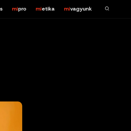
s
pro
etika
vagyunk