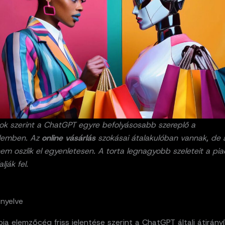
tok szerint a ChatGPT egyre befolyásosabb szereplő a
lemben. Az
online vásárlás
szokásai átalakulóban vannak, de 
em oszlik el egyenletesen. A torta legnagyobb szeleteit a pia
lják fel.
nyelve
a elemzőcég friss jelentése szerint a ChatGPT általi átirány