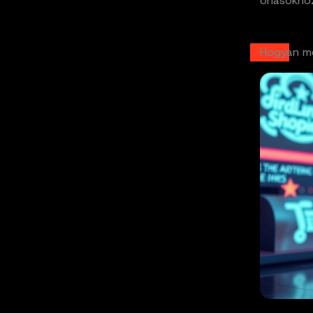
óriásokho
Hogyan m