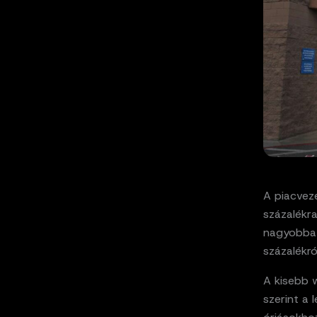
A piacvez
százalékra
nagyobbat 
százalékró
A kisebb w
szerint a 