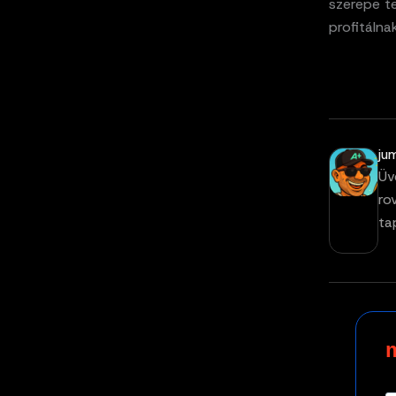
szerepe te
profitálna
ju
Üv
ro
ta