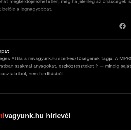
hát megkérdőjelezhetetlen, még ha jelenleg az óriáscégek is
k belőle a legnagyobbat.
mpat
eges Attila a mivagyunk.hu szerkesztőségének tagja. A MIP
vatban szakmai anyagokat, eszközteszteket ír — mindig sajá
pasztalatból, nem fordításból.
vagyunk.hu hírlevél