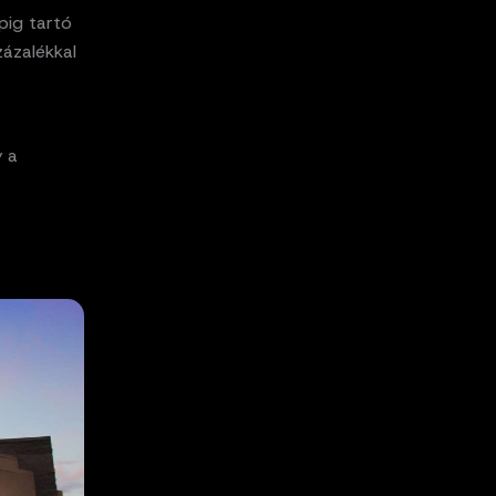
pig tartó
zázalékkal
y a