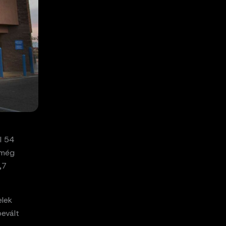
l 54
 még
,7
elek
bevált