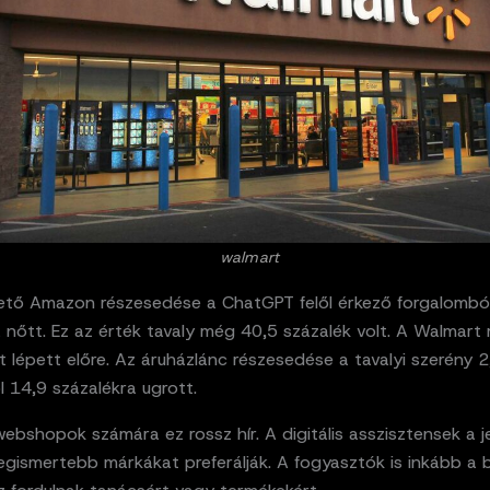
walmart
ető Amazon részesedése a ChatGPT felől érkező forgalombó
 nőtt. Ez az érték tavaly még 40,5 százalék volt. A Walmart
lépett előre. Az áruházlánc részesedése a tavalyi szerény 2
l 14,9 százalékra ugrott.
ebshopok számára ez rossz hír. A digitális asszisztensek a j
legismertebb márkákat preferálják. A fogyasztók is inkább a 