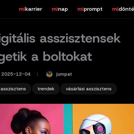
karrier
nap
prompt
dönté
igitális asszisztensek
getik a boltokat
jumpat
2025-12-04
/
,
,
s asszisztens
trendek
vásárlási asszisztens