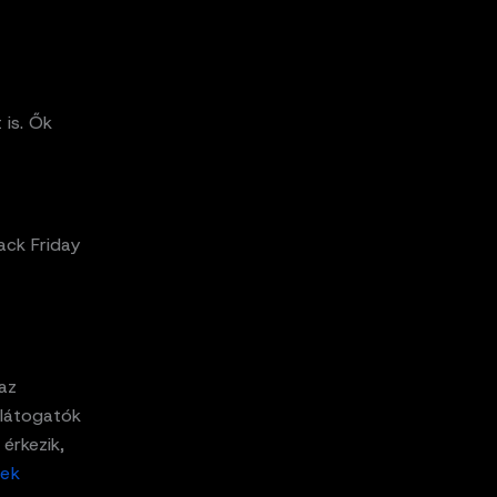
 is. Ők
ack Friday
az
 látogatók
 érkezik,
sek