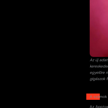
Az új ada
kereskede
egyelőre n
gigászok fa
A számok 
Az Apptopi