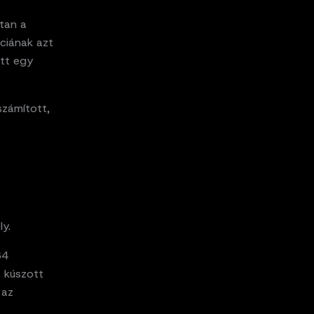
tan a
nciának azt
ott egy
számított,
y.
64
a kúszott
 az