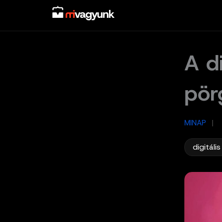
Skip
to
content
A d
pör
MINAP
/
digitáli