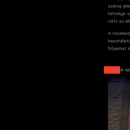
száma jel
hétvége vo
nőtt az e
A növekedé
használat
folyamat 
A kicsik 