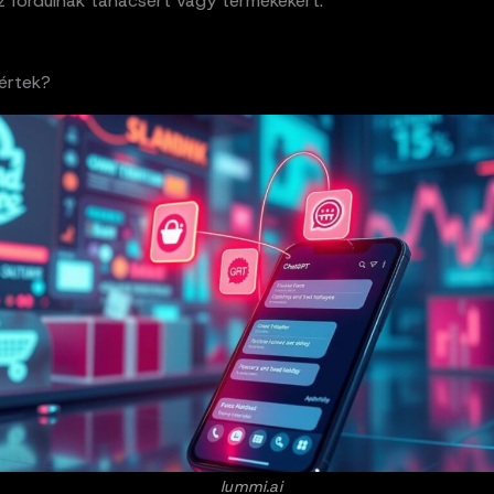
z fordulnak tanácsért vagy termékekért.
értek?
lummi.ai