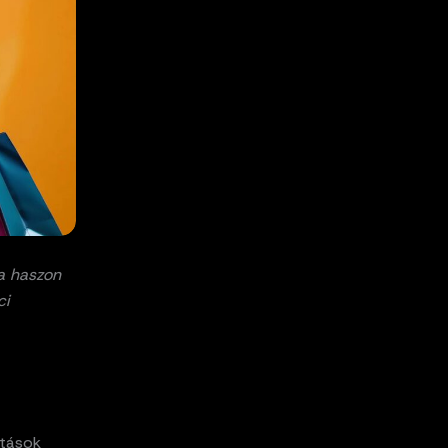
a haszon
ci
ítások