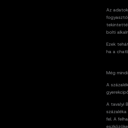
Az adatok
fogyasztók
tekintett
bolti alka
Ezek tehát
ha a chatb
Még mindi
A százalé
gyerekcip
A tavalyi
százaléka 
fel. A fe
eszközöke