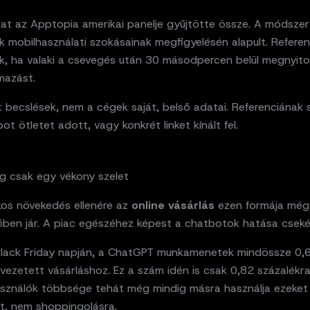
at az Apptopia amerikai panelje gyűjtötte össze. A módszer
 mobilhasználati szokásainak megfigyelésén alapult. Refere
ék, ha valaki a csevegés után 30 másodpercen belül megnyit
lmazást.
 becslések, nem a cégek saját, belső adatai. Referenciának 
ot ötletet adott, vagy konkrét linket kínált fel.
g csak egy vékony szelet
kos növekedés ellenére az
online vásárlás
ezen formája még
őben jár. A piac egészéhez képest a chatbotok hatása csekél
 Black Friday napján, a ChatGPT munkamenetek mindössze 0,
vezetett vásárláshoz. Ez a szám idén is csak 0,82 százalékr
lhasználók többsége tehát még mindig másra használja ezeket
t, nem shoppingolásra.