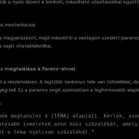
ük a nyolc lépést a konkrét, másolható utasításokkal együtt
es mesterkurzus
 a magyarázatot, majd másold ki a vastagon szedett parancs
 a saját chatablakodba.
sz megtalálása a Pareto-elvvel
l a részletekben. A legtöbb tankönyv tele van töltelékkel, d
yeg kell. Ez a parancs segít azonosítani a legfontosabb alap
:
ném megtanulni a [TÉMA] alapjait. Kérlek, azo
ntosabb ismeretek azon húsz százalékát, amely
ni a téma nyolcvan százalékát.”