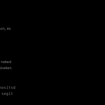
ot, és
e neked
köveket.
nosítsd
 segít