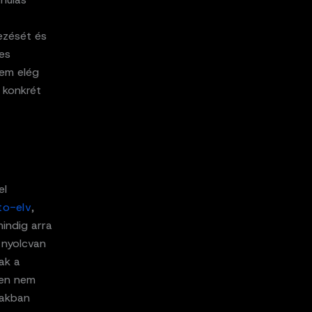
ezését és
es
Nem elég
 konkrét
el
to-elv
,
indig arra
 nyolcvan
sak a
zen nem
iakban