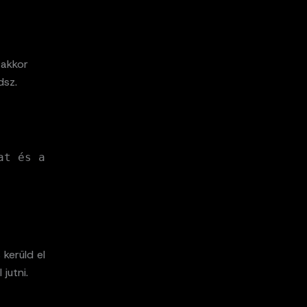
 akkor
dsz.
at és a
 kerüld el
jutni.