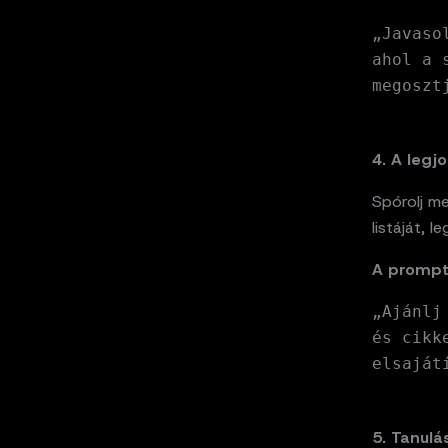
„Javaso
ahol a 
megoszt
4. A legj
Spórolj m
listáját, 
A promp
„Ajánlj
és cikk
elsaját
5. Tanulá