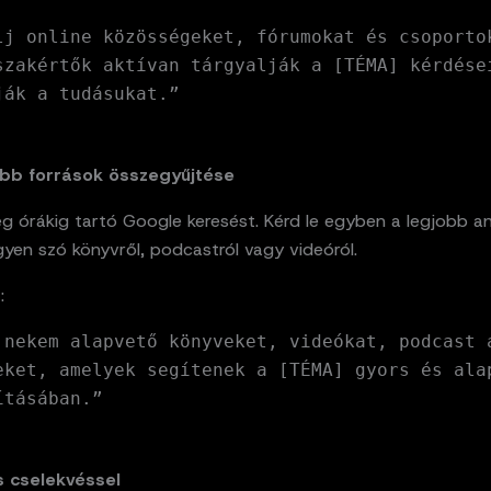
lj online közösségeket, fórumokat és csoporto
szakértők aktívan tárgyalják a [TÉMA] kérdése
ják a tudásukat.”
obb források összegyűjtése
eg órákig tartó Google keresést. Kérd le egyben a legjobb a
legyen szó könyvről, podcastról vagy videóról.
t
:
 nekem alapvető könyveket, videókat, podcast 
eket, amelyek segítenek a [TÉMA] gyors és ala
ításában.”
s cselekvéssel