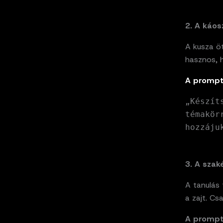
2. A káo
A kusza ö
hasznos, 
A prompt
„Készít
témakör
hozzáju
3. A szak
A tanulás 
a zajt. Cs
A prompt