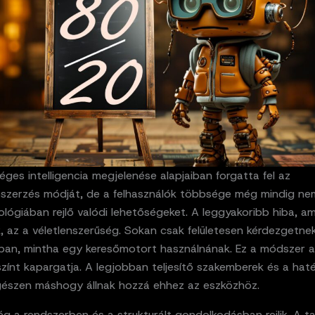
ges intelligencia megjelenése alapjaiban forgatta fel az
ószerzés módját, de a felhasználók többsége még mindig n
ológiában rejlő valódi lehetőségeket. A leggyakoribb hiba, am
, az a véletlenszerűség. Sokan csak felületesen kérdezgetne
ban, mintha egy keresőmotort használnának. Ez a módszer 
színt kapargatja. A legjobban teljesítő szakemberek és a hat
gészen máshogy állnak hozzá ehhez az eszközhöz.
g a rendszerben és a strukturált gondolkodásban rejlik. A t