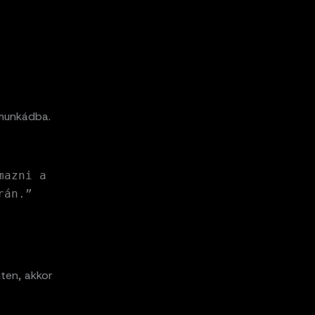
 munkádba.
mazni a
rán.”
ten, akkor