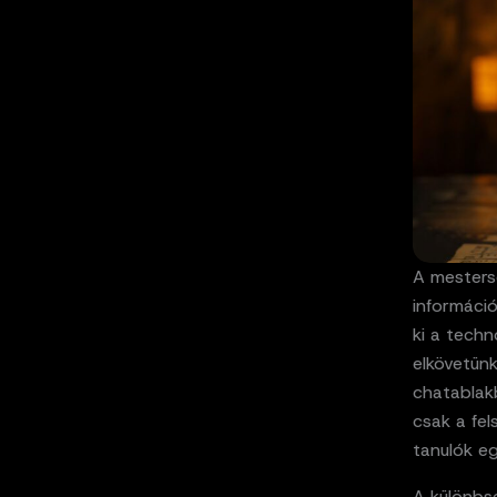
A mestersé
informáci
ki a techn
elkövetünk
chatablak
csak a fel
tanulók e
A különbsé