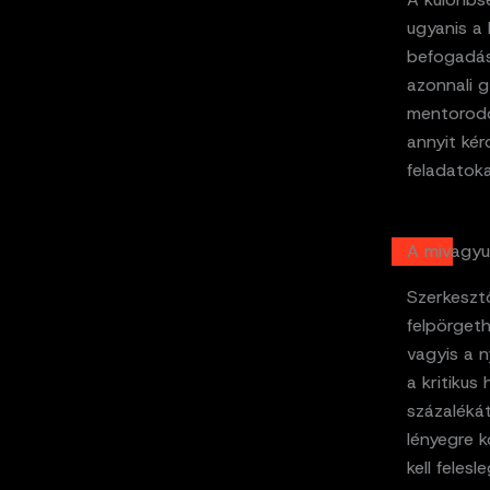
ugyanis a
befogadásá
azonnali 
mentorodd
annyit kér
feladatoka
A mivagyu
Szerkeszt
felpörgeth
vagyis a n
a kritikus
százaléká
lényegre k
kell feles