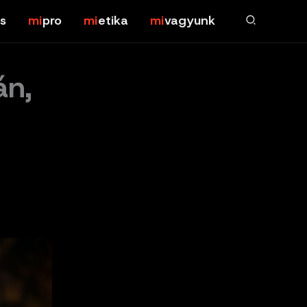
s
pro
etika
vagyunk
án,