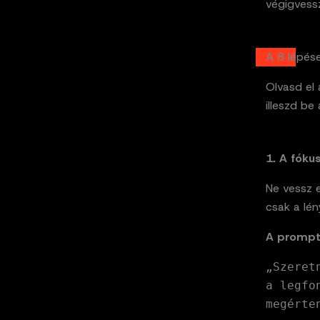
végigvessz
A 8 lépés
Olvasd el
illeszd be
1. A fóku
Ne vessz e
csak a lén
A prompt
„Szeret
a legfo
megérte