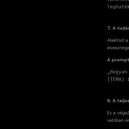
leghaté
7. A tud
Alakítsd a
elveszteg
A prompt
„Hogyan
[TÉMA] 
8. A telj
Ez a végső
valóban é