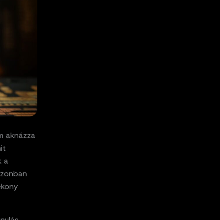
em aknázza
it
k a
azonban
ékony
anulás