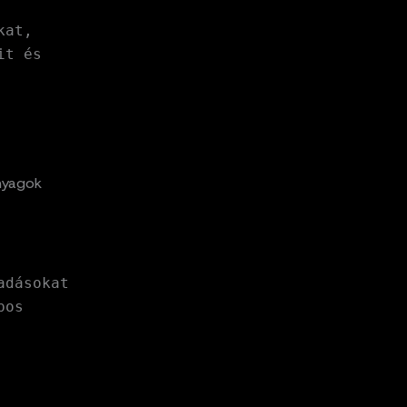
kat,
it és
nyagok
adásokat
pos