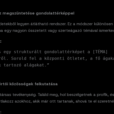
sz megszüntetése gondolattérképpel
tletekből legyen átlátható rendszer. Ez a módszer különösen
ha egy nagyon összetett vagy szerteágazó témával ismerke
:
s egy strukturált gondolattérképet a [TÉMA]
ről. Sorold fel a központi ötletet, a fő ágak
k tartozó alágakat.”
értői közösségek felkutatása
társas tevékenység. Találd meg, hol beszélgetnek a profik, és
atlakozz azokhoz, akik már ott tartanak, ahová te el szeretnél 
: