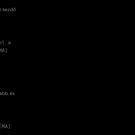
t kezdő
el a
MA]
sabb és
ÉMA]