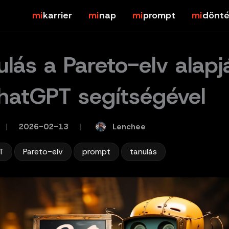
karrier
nap
prompt
dönté
ulás a Pareto-elv alapj
hatGPT segítségével
Lenchee
/
2026-02-13
/
,
,
,
T
Pareto-elv
prompt
tanulás