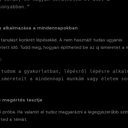
konyabban.”
ás alkalmazása a mindennapokban
 tanulást konkrét lépésekké. A nem használt tudás ugyanis
etett idő. Tudd meg, hogyan építheted be az új ismeretet a
:
 tudom a gyakorlatban, lépésről lépésre alkal
ismereteit a mindennapi munkám vagy életem so
es megértés tesztje
 próba. Ha valamit el tudsz magyarázni a legegyszerűbb szin
rted a témát.