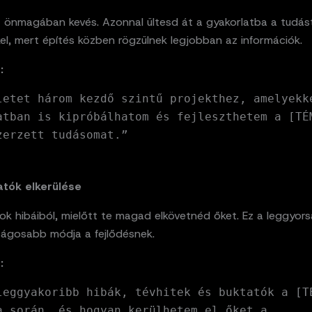
t önmagában kevés. Azonnal ültesd át a gyakorlatba a tudás
el, mert építés közben rögzülnek legjobban az információk.
:
letet három kezdő szintű projekthez, amelyekk
atban is kipróbálhatom és fejleszthetem a [TÉ
zerzett tudásomat.”
atók elkerülése
ok hibáiból, mielőtt te magad elkövetnéd őket. Ez a leggyor
ságosabb módja a fejlődésnek.
:
leggyakoribb hibák, tévhitek és buktatók a [T
a során, és hogyan kerülhetem el őket a