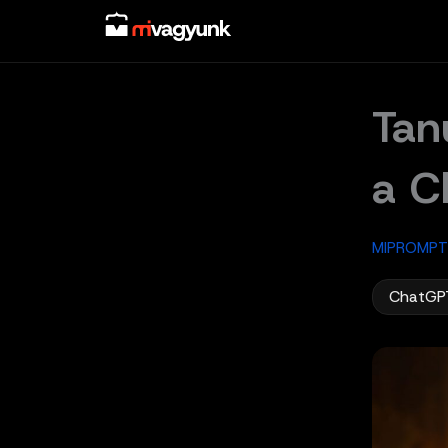
Skip
to
content
Tan
a C
MIPROMPT
ChatGP