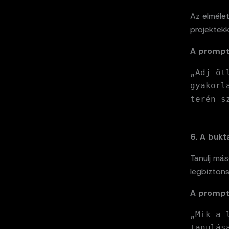
Az elméle
projektekk
A prompt
„Adj öt
gyakorl
terén s
6. A bukt
Tanulj más
legbizton
A prompt
„Mik a 
tanulás