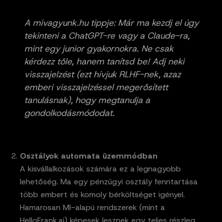
A mivagyunk.hu tippje: Már ma kezdj el úgy
tekinteni a ChatGPT-re vagy a Claude-ra,
mint egy junior gyakornokra. Ne csak
kérdezz tőle, hanem tanítsd be! Adj neki
visszajelzést (ezt hívjuk RLHF-nek, azaz
emberi visszajelzéssel megerősített
tanulásnak), hogy megtanulja a
gondolkodásmódodat.
Osztályok automata üzemmódban
A kisvállalkozások számára ez a legnagyobb
lehetőség. Ma egy pénzügyi osztály fenntartása
több embert és komoly bérköltséget igényel.
Hamarosan MI-alapú rendszerek (mint a
HelloFrank.ai) képesek lesznek egy teljes részleg