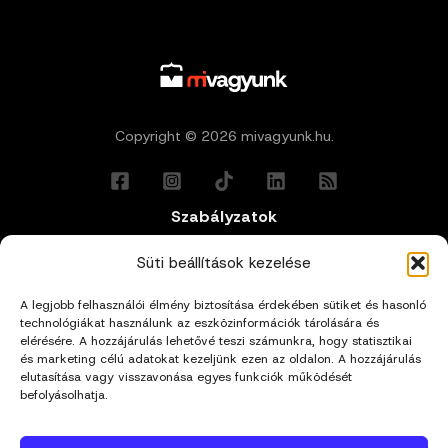
Copyright © 2026 mivagyunk.hu.
Szabályzatok
Általános Felhasználási Feltételek
Süti beállítások kezelése
A legjobb felhasználói élmény biztosítása érdekében sütiket és hasonló
Adatkezelési Tájékoztató
technológiákat használunk az eszközinformációk tárolására és
elérésére. A hozzájárulás lehetővé teszi számunkra, hogy statisztikai
Impresszum
és marketing célú adatokat kezeljünk ezen az oldalon. A hozzájárulás
elutasítása vagy visszavonása egyes funkciók működését
befolyásolhatja.
Cookie Policy (EU)