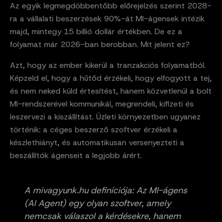
Az egyik legmegdöbbentőbb előrejelzés szerint 2028-
ra a vállalati beszerzések 90%-át MI-ágensek intézik
majd, mintegy 15 billió dollár értékben. De ez a
folyamat már 2026-ban berobban. Mit jelent ez?
Azt, hogy az ember kikerül a tranzakciós folyamatból.
Képzeld el, hogy a hűtőd érzékeli, hogy elfogyott a tej,
és nem neked küld értesítést, hanem közvetlenül a bolt
MI-rendszerével kommunikál, megrendeli, kifizeti és
leszervezi a kiszállítást. Üzleti környezetben ugyanez
történik: a céges beszerző szoftver érzékeli a
készlethiányt, és automatikusan versenyezteti a
beszállítók ágenseit a legjobb árért.
A mivagyunk.hu definíciója: Az MI-ágens
(AI Agent) egy olyan szoftver, amely
nemcsak válaszol a kérdésekre, hanem