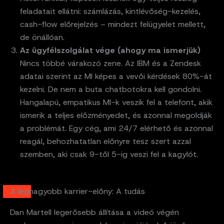
feladatait ellátni: számlázás, kintlévőség-kezelés,
cash-flow előrejelzés – mindezt felügyelet mellett,
de önállóan.
Az ügyfélszolgálat vége (ahogy ma ismerjük)
Nincs többé várakozó zene. Az IBM és a Zendesk
adatai szerint az MI képes a vevői kérdések 80%-át
kezelni. De nem a buta chatbotokra kell gondolni.
Hangalapú, empatikus MI-k veszik fel a telefont, akik
ismerik a teljes előzményedet, és azonnal megoldják
a problémát. Egy cég, ami 24/7 elérhető és azonnal
reagál, behozhatatlan előnyre tesz szert azzal
szemben, aki csak 9-től 5-ig veszi fel a kagylót.
A legnagyobb karrier-előny: A tudás
Dan Martell legerősebb állítása a videó végén