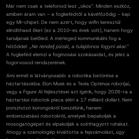
Már nem csak a telefonod lesz „okos”. Minden eszköz,
amiben áram van – a fogkefédtől a kávéfőződig – kap
egy MI-chipet. De nem azért, hogy wifin keresztül
elindíthasd őket (ez a 2010-es évek volt), hanem hogy
tanuljanak belőled. A mérleged kommunikálni fog a
hűtőddel: „
Ne rendelj pizzát, a tulajdonos fogyni akar.
”
A fogkeféd elemzi a fogmosási szokásaidat, és jelez a
fogorvosod rendszerének.
Ami ennél is látványosabb: a robotika betörése a
háztartásokba. Elon Musk és a Tesla Optimus robotjai,
vagy a Figure AI fejlesztései azt ígérik, hogy 2026-ra a
háztartási robotok piaca eléri a 17 milliárd dollárt. Nem
porszívózó korongokról beszélünk, hanem
emberszabású robotokról, amelyek bepakolják a
mosogatógépet és elpakolják a széthagyott ruhákat.
Ahogy a számológép kiváltotta a fejszámolást, úgy