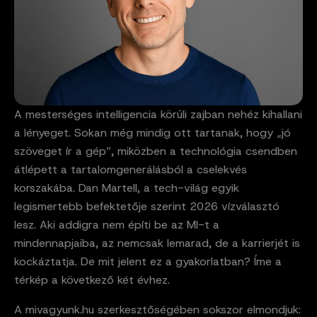
A mesterséges intelligencia körüli zajban nehéz kihallani
a lényeget. Sokan még mindig ott tartanak, hogy „jó
szöveget ír a gép”, miközben a technológia csendben
átlépett a tartalomgenerálásból a cselekvés
korszakába. Dan Martell, a tech-világ egyik
legismertebb befektetője szerint 2026 vízválasztó
lesz. Aki addigra nem építi be az MI-t a
mindennapjaiba, az nemcsak lemarad, de a karrierjét is
kockáztatja. De mit jelent ez a gyakorlatban? Íme a
térkép a következő két évhez.
A mivagyunk.hu szerkesztőségében sokszor elmondjuk: