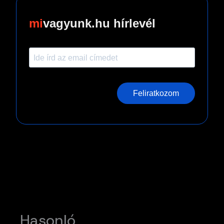
vagyunk.hu hírlevél
Feliratkozom
Hasonló