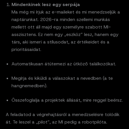
Mindenkinek lesz egy serpája
Ma még mi írjuk az e-maileket és mi menedzseljük a
naptárunkat. 2026-ra minden szellemi munkás
mellett ott áll majd egy személyre szabott MI-
asszisztens. Ez nem egy „eszköz” lesz, hanem egy
társ, aki ismeri a stílusodat, az értékeidet és a
prioritásaidat.
Automatikusan átütemezi az ütköző találkozókat.
Megírja és kiküldi a válaszokat a nevedben (a te
hangnemedben).
Összefoglalja a projektek állását, mire reggel beérsz.
A feladatod a végrehajtásról a menedzselésre tolódik
át. Te leszel a „pilot”, az MI pedig a robotpilóta.