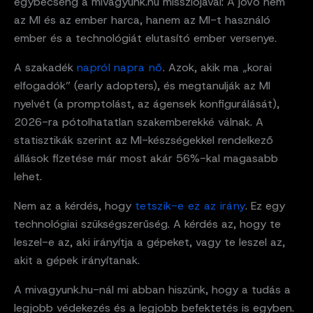
egybecseng a mivagyunk.hu missziójával: A jövő nem
az MI és az ember harca, hanem az MI-t használó
ember és a technológiát elutasító ember versenye.
A szakadék
napról napra nő
. Azok, akik ma „korai
elfogadók” (early adopters), és megtanulják az MI
nyelvét (a promptolást, az ágensek konfigurálását),
2026-ra pótolhatatlan szakemberekké válnak. A
statisztikák szerint az MI-készségekkel rendelkező
állások fizetése már most akár 56%-kal magasabb
lehet.
Nem az a kérdés, hogy
tetszik-e ez az irány
. Ez egy
technológiai szükségszerűség. A kérdés az, hogy te
leszel-e az, aki irányítja a gépeket, vagy te leszel az,
akit a gépek irányítanak.
A mivagyunk.hu-nál mi abban hiszünk, hogy a tudás a
legjobb védekezés és a legjobb befektetés is egyben.