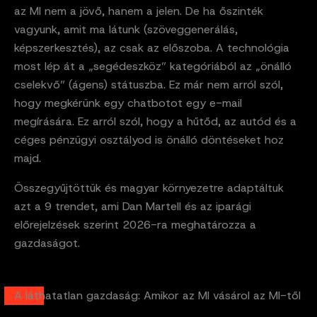
az MI nem a jövő, hanem a jelen. De ha őszinték
vagyunk, amit ma látunk (szöveggenerálás,
képszerkesztés), az csak az előszoba. A technológia
most lép át a „segédeszköz” kategóriából az „önálló
cselekvő” (ágens) státuszba. Ez már nem arról szól,
hogy megkérünk egy chatbotot egy e-mail
megírására. Ez arról szól, hogy a hűtőd, az autód és a
céges pénzügyi osztályod is önálló döntéseket hoz
majd.
Összegyűjtöttük és magyar környezetre adaptáltuk
azt a 9 trendet, ami Dan Martell és az iparági
előrejelzések szerint 2026-ra meghatározza a
gazdaságot.
A láthatatlan gazdaság: Amikor az MI vásárol az MI-től