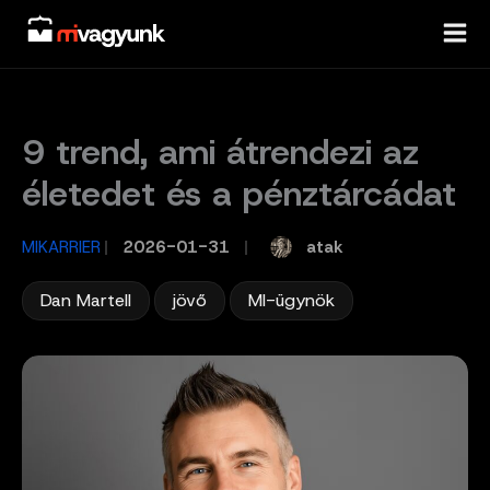
Skip
to
content
9 trend, ami átrendezi az
életedet és a pénztárcádat
atak
MIKARRIER
/
2026-01-31
/
,
,
Dan Martell
jövő
MI-ügynök