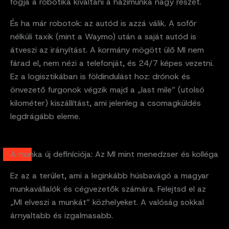
fogja a robotika kiváltani a házimunka nagy részét.
És ha már robotok: az autód is azzá válik. A sofőr
nélküli taxik (mint a Waymo) után a saját autód is
átveszi az irányítást. A kormány mögött ülő MI nem
fárad el, nem nézi a telefonját, és 24/7 képes vezetni.
Ez a logisztikában is földindulást hoz: drónok és
önvezető furgonok végzik majd a „last mile” (utolsó
kilométer) kiszállítást, ami jelenleg a csomagküldés
legdrágább eleme.
A munka új definíciója: Az MI mint menedzser és kolléga
Ez az a terület, ami a leginkább húsbavágó a magyar
munkavállalók és cégvezetők számára. Felejtsd el az
„MI elveszi a munkát” közhelyeket. A valóság sokkal
árnyaltabb és izgalmasabb.