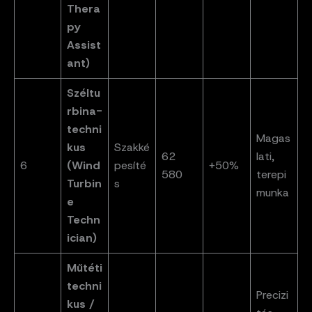
Thera
py
Assist
ant)
Széltu
rbina-
techni
Magas
kus
Szakké
62
lati,
6
(Wind
pesíté
+50%
580
terepi
Turbin
s
munka
e
Techn
ician)
Műtéti
techni
Precizi
kus /