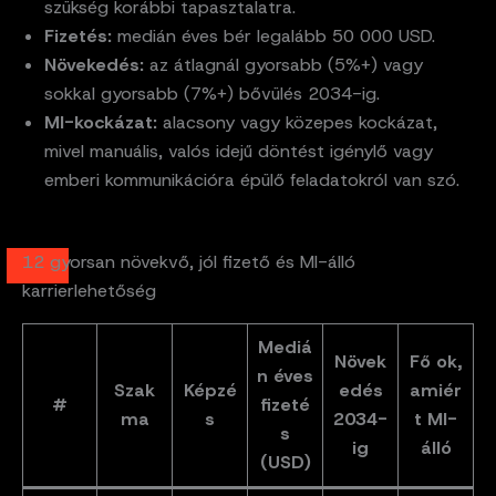
szükség korábbi tapasztalatra.
Fizetés:
medián éves bér legalább 50 000 USD.
Növekedés:
az átlagnál gyorsabb (5%+) vagy
sokkal gyorsabb (7%+) bővülés 2034-ig.
MI-kockázat:
alacsony vagy közepes kockázat,
mivel manuális, valós idejű döntést igénylő vagy
emberi kommunikációra épülő feladatokról van szó.
12 gyorsan növekvő, jól fizető és MI-álló
karrierlehetőség
Mediá
Növek
Fő ok,
n éves
Szak
Képzé
edés
amiér
#
fizeté
ma
s
2034-
t MI-
s
ig
álló
(USD)