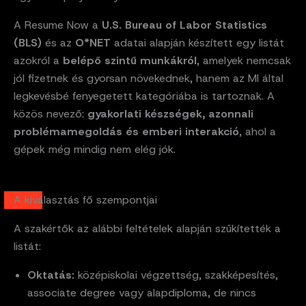
A Resume Now a
U.S. Bureau of Labor Statistics
(BLS)
és az
O*NET
adatai alapján készített egy listát
azokról a
belépő szintű munkákról
, amelyek nemcsak
jól fizetnek és gyorsan növekednek, hanem az MI által
legkevésbé fenyegetett kategóriába is tartoznak. A
közös nevező:
gyakorlati készségek, azonnali
problémamegoldás és emberi interakció
, ahol a
gépek még mindig nem elég jók.
A kiválasztás fő szempontjai
A szakértők az alábbi feltételek alapján szűkítették a
listát:
Oktatás:
középiskolai végzettség, szakképesítés,
associate degree vagy alapdiploma, de nincs