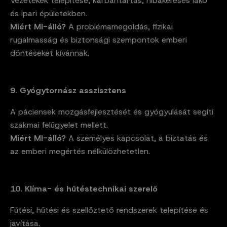
Vezetékek telepítése, karbantartás, hibakeresés lakó
és ipari épületekben.
Miért MI-álló?
A problémamegoldás, fizikai
rugalmasság és biztonsági szempontok emberi
döntéseket kívánnak.
9. Gyógytornász asszisztens
A páciensek mozgásfejlesztését és gyógyulását segíti
szakmai felügyelet mellett.
Miért MI-álló?
A személyes kapcsolat, a biztatás és
az emberi megértés nélkülözhetetlen.
10. Klíma- és hűtéstechnikai szerelő
Fűtési, hűtési és szellőztető rendszerek telepítése és
javítása.