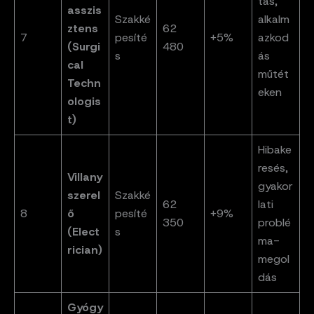
tás,
asszis
Szakké
alkalm
ztens
62
7
pesíté
+5%
azkod
(Surgi
480
s
ás
cal
műtét
Techn
eken
ologis
t)
Hibake
resés,
Villany
gyakor
szerel
Szakké
62
lati
8
ő
pesíté
+9%
350
problé
(Elect
s
ma-
rician)
megol
dás
Gyógy