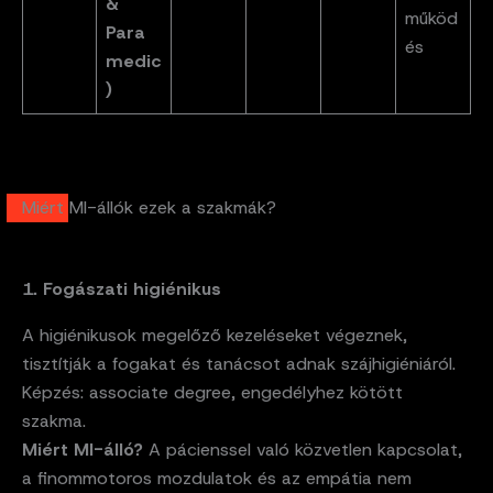
&
működ
Para
és
medic
)
Miért MI-állók ezek a szakmák?
1. Fogászati higiénikus
A higiénikusok megelőző kezeléseket végeznek,
tisztítják a fogakat és tanácsot adnak szájhigiéniáról.
Képzés: associate degree, engedélyhez kötött
szakma.
Miért MI-álló?
A pácienssel való közvetlen kapcsolat,
a finommotoros mozdulatok és az empátia nem