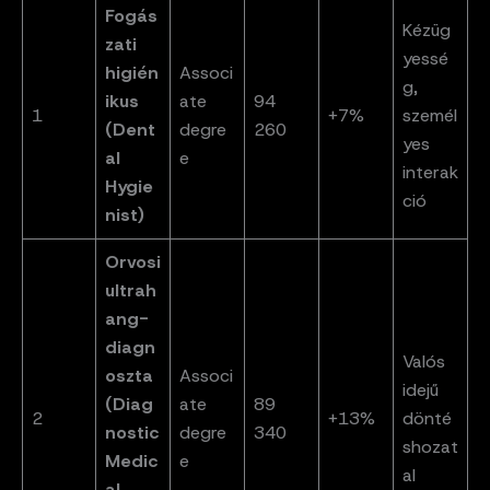
Fogás
Kézüg
zati
yessé
higién
Associ
g,
ikus
ate
94
1
+7%
személ
(Dent
degre
260
yes
al
e
interak
Hygie
ció
nist)
Orvosi
ultrah
ang-
diagn
Valós
oszta
Associ
idejű
(Diag
ate
89
2
+13%
dönté
nostic
degre
340
shozat
Medic
e
al
al