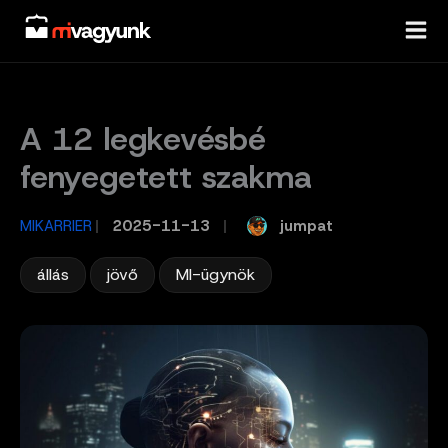
Skip
to
content
A 12 legkevésbé
fenyegetett szakma
jumpat
MIKARRIER
/
2025-11-13
/
,
,
állás
jövő
MI-ügynök