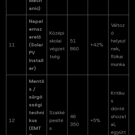
Mech
anic)
Napel
Változ
emsz
Középi
ó
erelő
skolai
51
helyszí
11
(Solar
+42%
végzet
860
nek,
PV
tség
fizikai
Install
munka
er)
Mentő
s /
Kritiku
sürgő
s
sségi
dönté
techni
Szakké
46
shozat
12
kus
pesíté
+5%
350
al,
(EMT
s
együtt