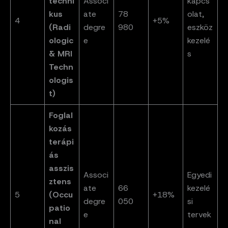
techni
Associ
kapcs
kus
ate
78
olat,
4
+5%
(Radi
degre
980
eszköz
ologic
e
kezelé
& MRI
s
Techn
ologis
t)
Foglal
kozás
terápi
ás
asszis
Associ
Egyedi
ztens
ate
66
kezelé
5
(Occu
+18%
degre
050
si
patio
e
tervek
nal