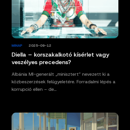
MINAP
/
2025-09-12
Diella – korszakalkotó kísérlet vagy
veszélyes precedens?
Albánia MI-generált „minisztert” nevezett ki a
közbeszerzések felügyeletére. Forradalmi lépés a
korrupció ellen – de…