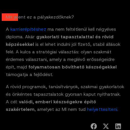
Mit jelent ez a pályakezdőknek?
A
karrierépítéshez
ma nem feltétlenül kell négyéves
diploma. Akár
gyakorlati tapasztalattal és rövid
képzésekkel
is el lehet indulni jól fizető, stabil állások
felé. A kulcs a stratégiai választás: olyan szakmát
érdemes választani, amely a meglévő erősségeidre
épít, majd
folyamatosan bővíthető készségekkel
támogatja a fejlődést.
A rövid programok, tanúsítványok, szakmai gyakorlatok
és önkéntes tapasztalatok gyorsan kaput nyithatnak.
A cél:
valódi, emberi készségekre építő
szakértelem
, amelyet az MI nem tud
helyettesíteni.