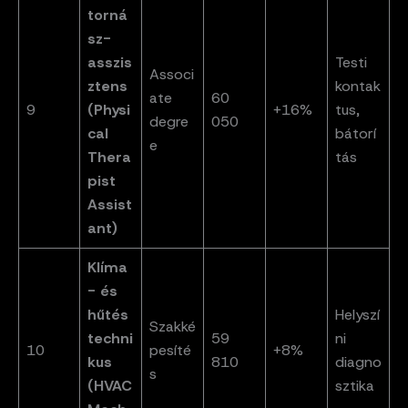
torná
sz-
asszis
Testi
Associ
ztens
kontak
ate
60
9
(Physi
+16%
tus,
degre
050
cal
bátorí
e
Thera
tás
pist
Assist
ant)
Klíma
- és
hűtés
Helyszí
Szakké
techni
59
ni
10
pesíté
+8%
kus
810
diagno
s
(HVAC
sztika