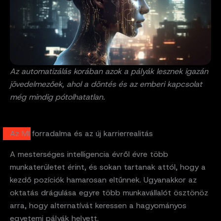
Az automatizálás korában azok a pályák lesznek igazán
jövedelmezőek, ahol a döntés és az emberi kapcsolat
még mindig pótolhatatlan.
Az MI forradalma és az új karrierrealitás
A mesterséges intelligencia évről évre több
munkaterületet érint, és sokan tartanak attól, hogy a
kezdő pozíciók hamarosan eltűnnek. Ugyanakkor az
oktatás drágulása egyre több munkavállalót ösztönöz
arra, hogy alternatívát keressen a hagyományos
egyetemi pályák helyett.