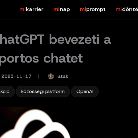
karrier
nap
prompt
dönté
hatGPT bevezeti a
portos chatet
atak
2025-11-17
/
,
,
nkció
közösségi platform
OpenAI