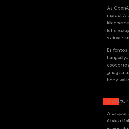
Az OpenAI
marad. A 
kiléphetne
létrehozój
szűrve van
Ez fontos
hangsúlyo
csoportos 
„megtanulj
hogy vala
A ChatGPT
A csoport
átalakulás
egyre inká