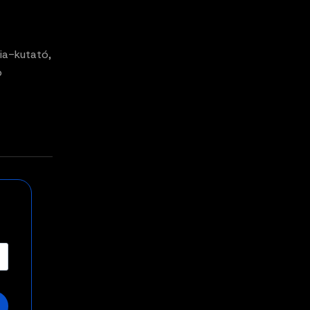
ia-kutató,
p