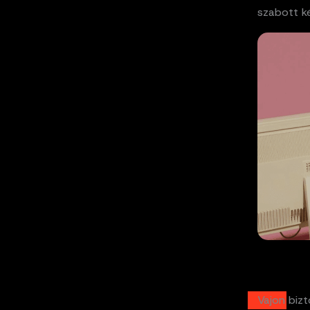
szabott k
Vajon biz