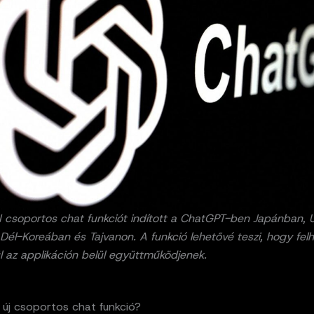
 csoportos chat funkciót indított a ChatGPT-ben Japánban, Ú
Dél-Koreában és Tajvanon. A funkció lehetővé teszi, hogy fel
l az applikáción belül együttműködjenek.
 új csoportos chat funkció?