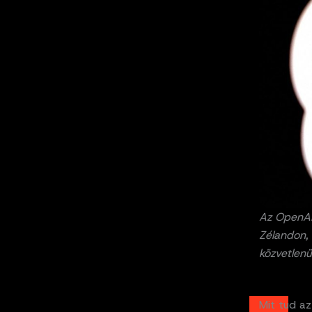
Az OpenAI
Zélandon, 
közvetlenü
Mit tud az