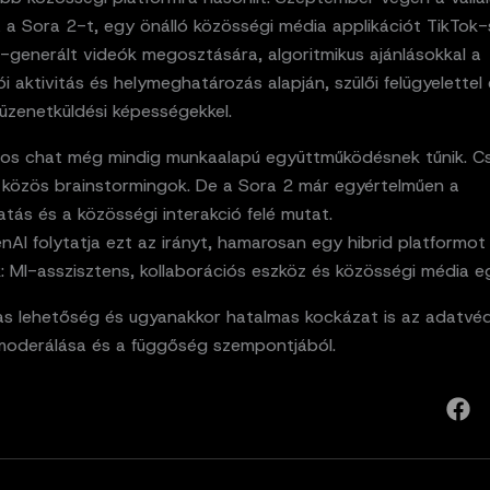
a a Sora 2-t, egy önálló közösségi média applikációt TikTok-s
-generált videók megosztására, algoritmikus ajánlásokkal a
ói aktivitás és helymeghatározás alapján, szülői felügyelettel
üzenetküldési képességekkel.
os chat még mindig munkaalapú együttműködésnek tűnik. C
, közös brainstormingok. De a Sora 2 már egyértelműen a
tás és a közösségi interakció felé mutat.
AI folytatja ezt az irányt, hamarosan egy hibrid platformot
: MI-asszisztens, kollaborációs eszköz és közösségi média e
as lehetőség és ugyanakkor hatalmas kockázat is az adatvé
moderálása és a függőség szempontjából.