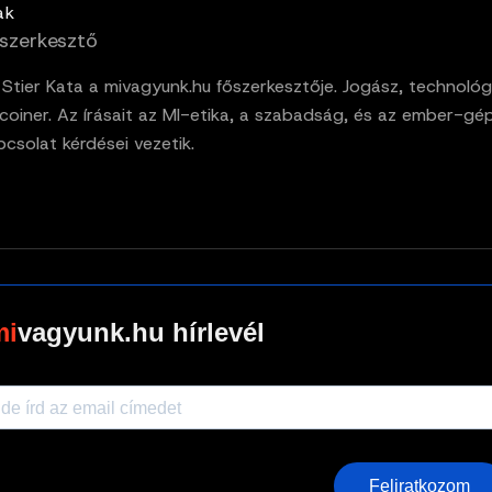
ak
szerkesztő
. Stier Kata a mivagyunk.hu főszerkesztője. Jogász, technológ
tcoiner. Az írásait az MI-etika, a szabadság, és az ember-gé
pcsolat kérdései vezetik.
vagyunk.hu hírlevél
Feliratkozom