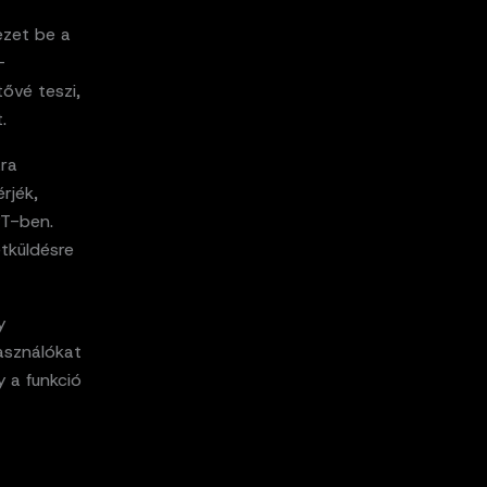
ezet be a
-
ővé teszi,
.
ára
rjék,
PT-ben.
tküldésre
y
használókat
y a funkció