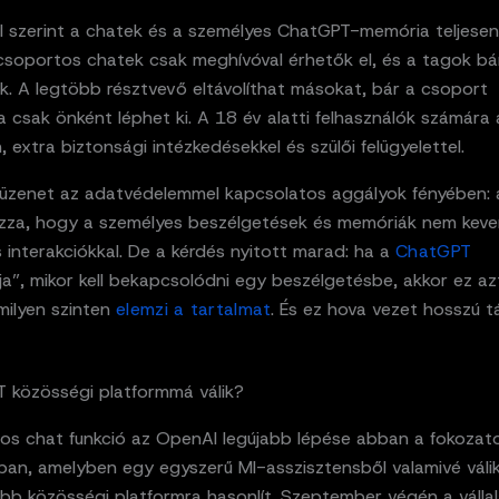
 szerint a chatek és a személyes ChatGPT-memória teljesen
csoportos chatek csak meghívóval érhetők el, és a tagok bá
k. A legtöbb résztvevő eltávolíthat másokat, bár a csoport
a csak önként léphet ki. A 18 év alatti felhasználók számára
, extra biztonsági intézkedésekkel és szülői felügyelettel.
 üzenet az adatvédelemmel kapcsolatos aggályok fényében:
zza, hogy a személyes beszélgetések és memóriák nem keve
interakciókkal. De a kérdés nyitott marad: ha a
ChatGPT
a”, mikor kell bekapcsolódni egy beszélgetésbe, akkor ez azt 
milyen szinten
elemzi a tartalmat
. És ez hova vezet hosszú 
 közösségi platformmá válik?
os chat funkció az OpenAI legújabb lépése abban a fokozat
ban, amelyben egy egyszerű MI-asszisztensből valamivé válik
bb közösségi platformra hasonlít. Szeptember végén a vállal