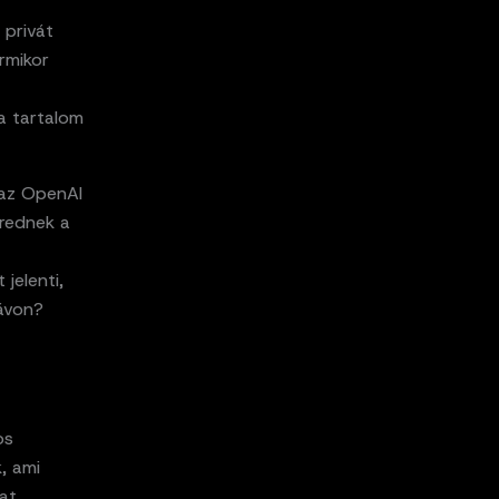
 privát
rmikor
 a tartalom
 az OpenAI
rednek a
jelenti,
távon?
os
, ami
at