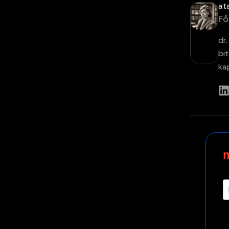
at
Fő
dr
bi
ka