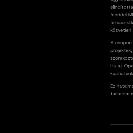
elindított
feeddel MI
felhasznál
közvetlen 
A csoport
projektek
szórakozta
Ha az Open
kaphatunk
Ez hatalm
tartalom 