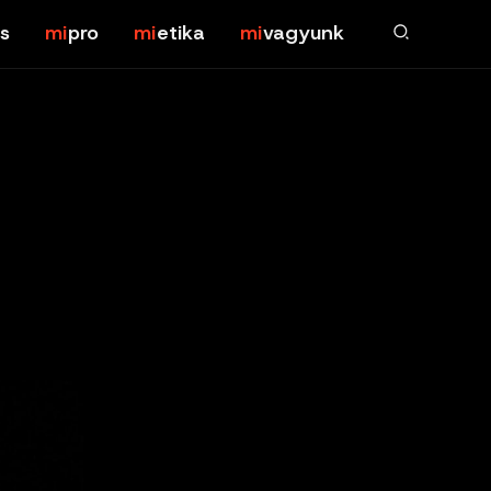
s
pro
etika
vagyunk