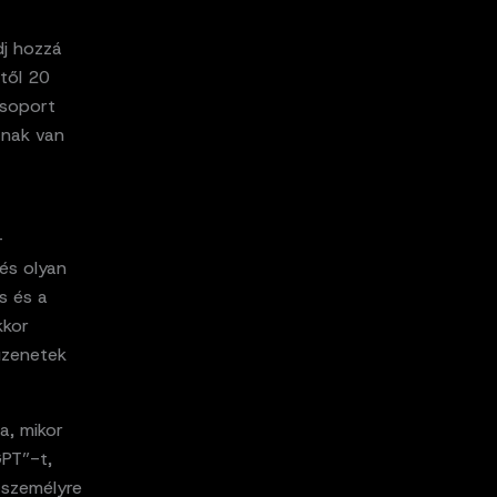
dj hozzá
től 20
csoport
tnak van
-
és olyan
és és a
kkor
üzenetek
a, mikor
GPT”-t,
t személyre