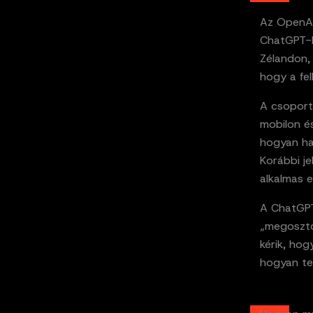
Az OpenAI
ChatGPT-be
Zélandon,
hogy a fel
A csoport
mobilon és
hogyan ha
Korábbi je
alkalmas e
A ChatGPT-
„megosztot
kérik, hog
hogyan ter