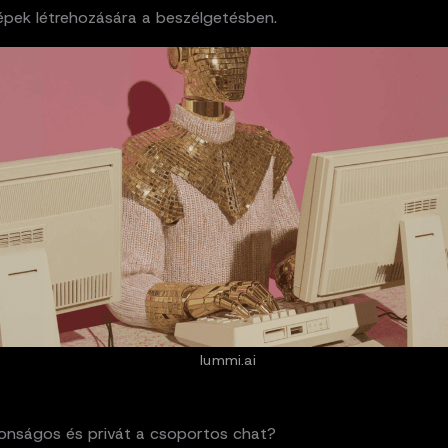
épek létrehozására a beszélgetésben.
lummi.ai
tonságos és privát a csoportos chat?