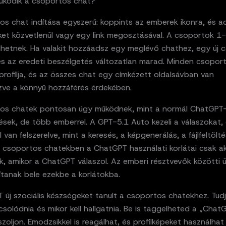
ködik a csoportos chat?
os chat indítása egyszerű: koppints az emberek ikonra, és a
ket közvetlenül vagy egy link megosztásával. A csoportok 1-
edhetnek. Ha valakit hozzáadsz egy meglévő chathez, egy új 
 és az eredeti beszélgetés változatlan marad. Minden csopor
profilja, és az összes chat egy címkézett oldalsávban van
zve a könnyű hozzáférés érdekében.
os chatek pontosan úgy működnek, mint a normál ChatGPT
sek, de több emberrel. A GPT-5.1 Auto kezeli a válaszokat, 
l van felszerelve, mint a keresés, a képgenerálás, a fájlfeltölt
 A csoportos chatekben a ChatGPT használati korlátai csak a
k, amikor a ChatGPT válaszol. Az emberi résztvevők közötti 
tanak bele ezekbe a korlátokba.
új szociális készségeket tanult a csoportos chatekhez. Tudj
csolódnia és mikor kell hallgatnia. Be is taggelheted a „Chat
zoljon. Emodzsikkel is reagálhat, és profilképeket használha