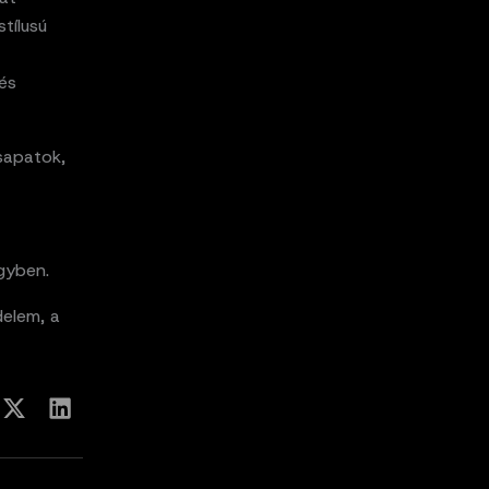
tílusú
 és
sapatok,
gyben.
delem, a