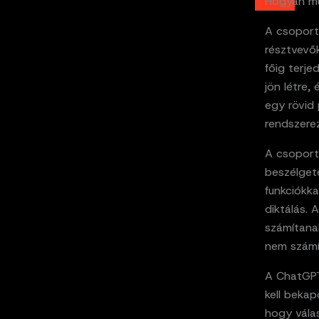
Hogyan mű
A csoport
résztvevő
főig terj
jön létre,
egy rövid 
rendszere
A csoport
beszélgeté
funkciókka
diktálás.
számítana
nem számí
A ChatGPT 
kell bekap
hogy válas