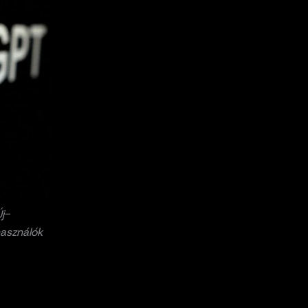
j-
használók