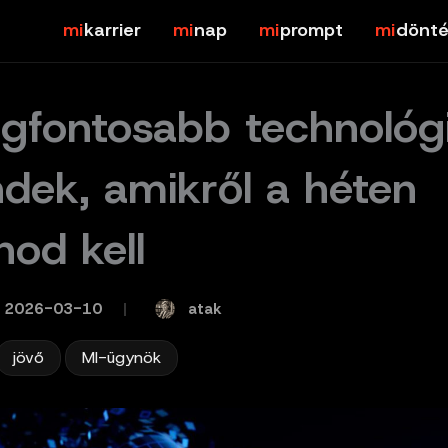
karrier
nap
prompt
dönté
egfontosabb technológi
ndek, amikről a héten
nod kell
atak
2026-03-10
/
,
jövő
MI-ügynök