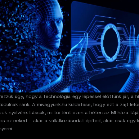
ezzük úgy, hogy a technológia egy lépéssel előttünk jár, a h
údulnak ránk. A mivagyunk.hu küldetése, hogy ezt a zajt lefo
k nyelvére. Lássuk, mi történt ezen a héten az MI háza tájá
os ez neked – akár a vállalkozásodat építed, akár csak egy k
nyerni.