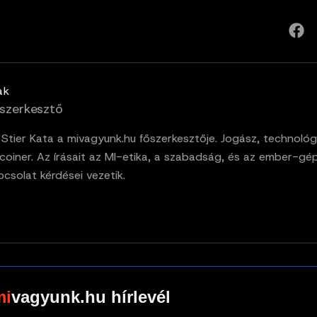
ak
szerkesztő
. Stier Kata a mivagyunk.hu főszerkesztője. Jogász, technológ
tcoiner. Az írásait az MI-etika, a szabadság, és az ember-gé
pcsolat kérdései vezetik.
vagyunk.hu hírlevél