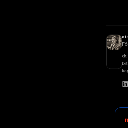
at
Fő
dr
bi
ka