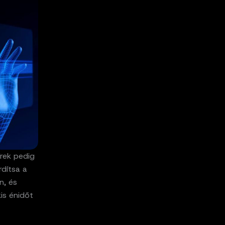
írek pedig
rdítsa a
n, és
is énidőt