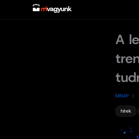
Skip
to
content
A l
tre
tud
MINAP
/
,
hírek