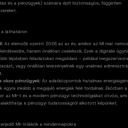
tás és a pénzügyek) számára épít biztonságos, független
zereket.
 a láthatáron
I
: Az elemzők szerint 2026 az az év, amikor az MI már nemc
 kérdéseidre, hanem önállóan cselekszik. Ezek a digitális ügy
öbb lépésben feladatokat megoldani – például megszervezn
tazást, vagy önállóan levezényelnek egy unalmas adminisztrá
t.
és okos pénzügyek
: Az adatközpontok hatalmas energiaigén
 egyre inkább a megújuló energiák felé fordulnak. Eközben a
or az MI-t és a modern pénzügyi technológiákat ötvözi, ami
talakíthatja a pénzügyi tudatosságról alkotott képünket.
 terjedő MI-trükkök a mindennapokra