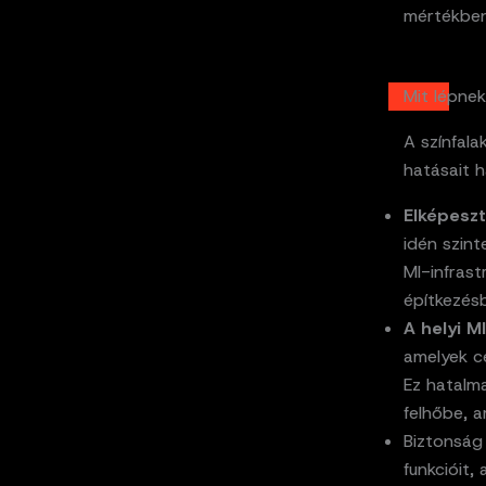
mértékben
Mit lépne
A színfala
hatásait h
Elképesz
idén szint
MI-infras
építkezésb
A helyi M
amelyek cé
Ez hatalma
felhőbe, 
Biztonság 
funkcióit,