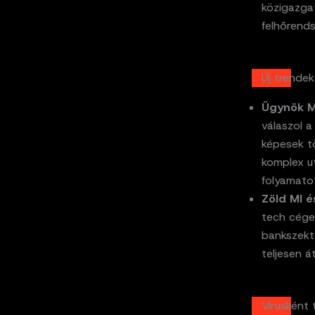
közigazga
felhőrends
Új trendek
Ügynök M
válaszol a
képesek t
komplex u
folyamato
Zöld MI 
tech cégek
bankszekt
teljesen á
Vírusként