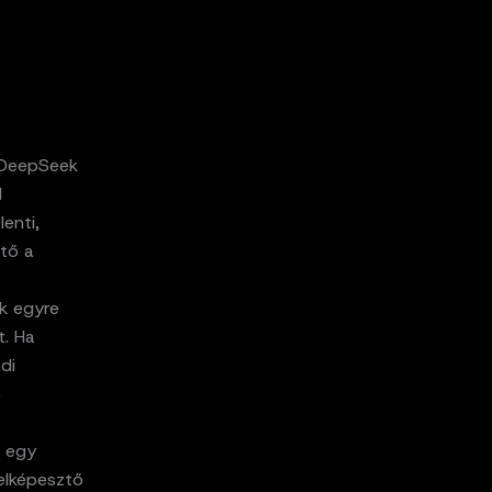
a DeepSeek
l
enti,
tő a
ek egyre
t. Ha
di
b
i egy
 elképesztő