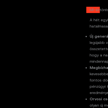
MI-áttöré
A hét egy
hatalmasa
Új gener
legújabb 
összetette
hogy a na
mindennap
Megbízha
kevesebbet
fontos dö
pénzügyi 
eredménye
Orvosi c
olyan új m