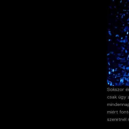
Sokszor ér
csak úgy z
mindennapo
miért font
szeretnél 