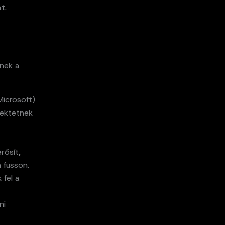
t.
inek a
icrosoft)
fektetnek
rősít,
 fusson.
 fel a
ni