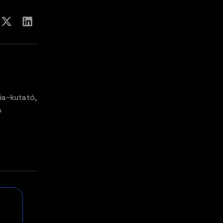
ia-kutató,
p