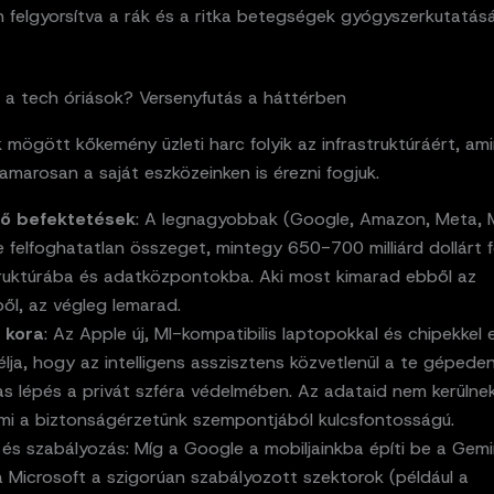
 felgyorsítva a rák és a ritka betegségek gyógyszerkutatásá
k a tech óriások? Versenyfutás a háttérben
k mögött kőkemény üzleti harc folyik az infrastruktúráért, am
amarosan a saját eszközeinken is érezni fogjuk.
tő befektetések
: A legnagyobbak (Google, Amazon, Meta, M
e felfoghatatlan összeget, mintegy 650-700 milliárd dollárt 
truktúrába és adatközpontokba. Aki most kimarad ebből az
ől, az végleg lemarad.
I kora
: Az Apple új, MI-kompatibilis laptopokkal és chipekkel e
lja, hogy az intelligens asszisztens közvetlenül a te gépeden
s lépés a privát szféra védelmében. Az adataid nem kerülnek
ami a biztonságérzetünk szempontjából kulcsfontosságú.
és szabályozás: Míg a Google a mobiljainkba építi be a Gemi
 a Microsoft a szigorúan szabályozott szektorok (például a