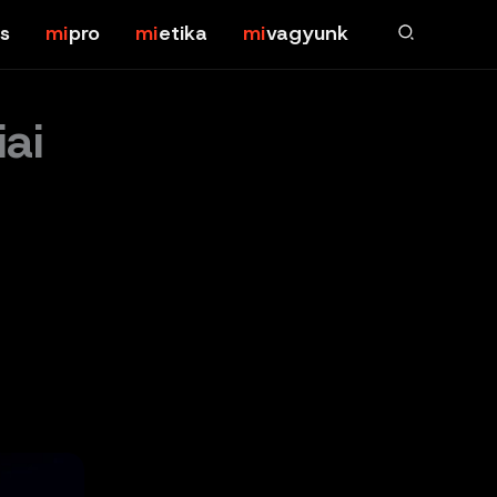
s
pro
etika
vagyunk
ai