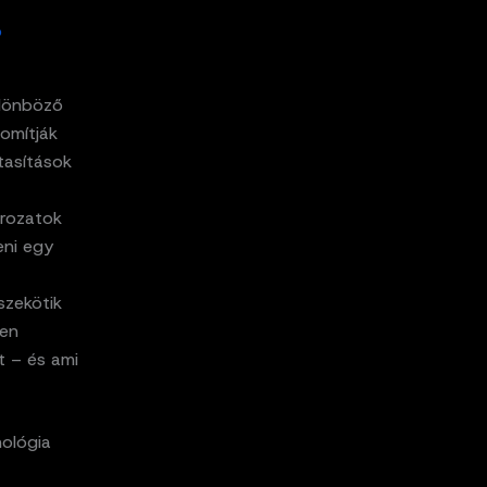
ő
ülönböző
nomítják
tasítások
orozatok
eni egy
szekötik
len
t – és ami
nológia