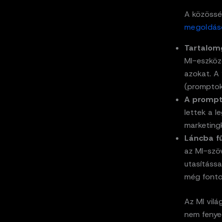
A közössé
megoldás
Tartalo
MI-eszközö
azokat. A
(promptok)
A prompt
lettek a l
marketing
Láncba fű
az MI-szöv
utasításs
még fonto
Az MI vil
nem fenye