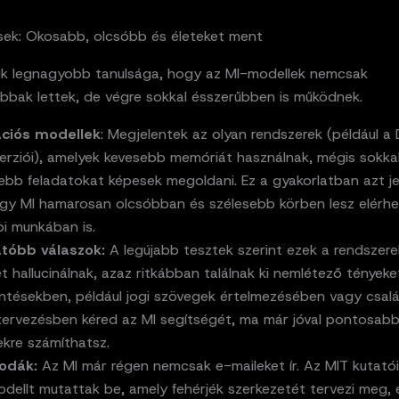
sek: Okosabb, olcsóbb és életeket ment
ik legnagyobb tanulsága, hogy az MI-modellek nemcsak
bbak lettek, de végre sokkal ésszerűbben is működnek.
ációs modellek
: Megjelentek az olyan rendszerek (például 
verziói), amelyek kevesebb memóriát használnak, mégis sokka
bb feladatokat képesek megoldani. Ez a gyakorlatban azt jel
gy MI hamarosan olcsóbban és szélesebb körben lesz elérhe
i munkában is.
tóbb válaszok:
A legújabb tesztek szerint ezek a rendszer
 hallucinálnak, azaz ritkábban találnak ki nemlétező tényeke
ntésekben, például jogi szövegek értelmezésében vagy csalá
tervezésben kéred az MI segítségét, ma már jóval pontosab
kre számíthatsz.
sodák:
Az MI már régen nemcsak e-maileket ír. Az MIT kutató
odellt mutattak be, amely fehérjék szerkezetét tervezi meg,