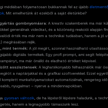
gi médiában folyamatosan bukkannak fel az újabb
életment
ok
. Mit emelhetünk át ezekből a saját életünkbe?
mgyártás gombnyomásra
: A kreatív szakemberek ma már k
kkel generálnak videókat, és a közönség reakciói alapján fi
 valódi érték ma már nem a technikai tudásban, hanem a jó u
 megírásában rejlik.
, mint termék:
A jól megírt, azonnal használható utasításs
egújabb digitális termékek. Egy profi prompt, ami segít felépít
kampányt, ma már önálló és eladható értéket képvisel.
zött asszisztensek
: A leghatékonyabb felhasználók már ös
egírót a naptárjukkal és a grafikai szoftverekkel. Ezzel egyet
al komplett munkafolyamatokat automatizálnak, rengeteg idő
sabb, nyugalmat – nyerve a mindennapokban.
ága
gyorsan változik
, de ha lépésről lépésre haladunk, a tech
getés, hanem a legnagyobb támaszunk lesz.