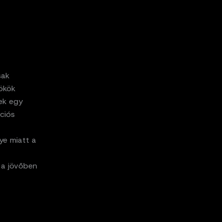
sak
nökök
ek egy
ciós
ye miatt a
 a jövőben