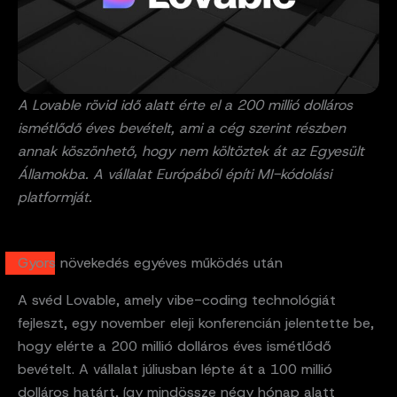
A Lovable rövid idő alatt érte el a 200 millió dolláros
ismétlődő éves bevételt, ami a cég szerint részben
annak köszönhető, hogy nem költöztek át az Egyesült
Államokba. A vállalat Európából építi MI-kódolási
platformját.
Gyors növekedés egyéves működés után
A svéd Lovable, amely vibe-coding technológiát
fejleszt, egy november eleji konferencián jelentette be,
hogy elérte a 200 millió dolláros éves ismétlődő
bevételt. A vállalat júliusban lépte át a 100 millió
dolláros határt, így mindössze négy hónap alatt