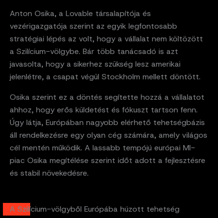
Anton Osika, a Lovable társalapítója és
vezérigazgatója szerint az egyik legfontosabb
stratégiai lépés az volt, hogy a vállalat nem költözött
a Szilícium-völgybe. Bár több tanácsadó is azt
javasolta, hogy a sikerhez szükség lesz amerikai
jelenlétre, a csapat végül Stockholm mellett döntött.
Osika szerint ez a döntés segítette hozzá a vállalatot
ahhoz, hogy erős küldetést és fókuszt tartson fenn.
Úgy látja, Európában nagyobb elérhető tehetségbázis
áll rendelkezésre egy olyan cég számára, amely világos
cél mentén működik. A lassabb tempójú európai MI-
piac Osika megítélése szerint időt adott a fejlesztésre
és stabil növekedésre.
A Szilícium-völgyből Európába húzott tehetség