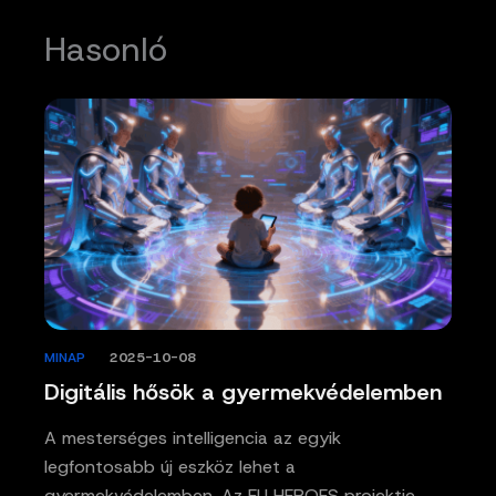
Hasonló
MINAP
/
2025-10-08
Digitális hősök a gyermekvédelemben
A mesterséges intelligencia az egyik
legfontosabb új eszköz lehet a
gyermekvédelemben. Az EU HEROES projektje…