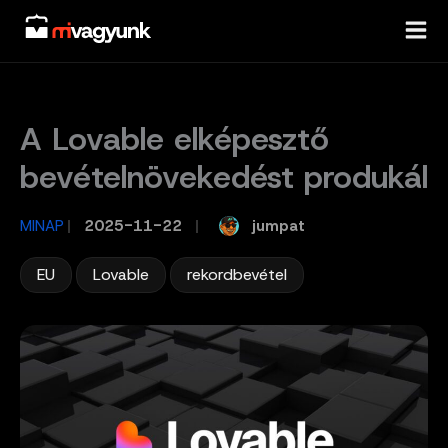
Skip
to
content
A Lovable elképesztő
bevételnövekedést produkál
jumpat
MINAP
/
2025-11-22
/
,
,
EU
Lovable
rekordbevétel