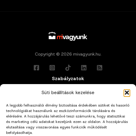
Copyright © 2026 mivagyunk.hu.
Szabályzatok
Általános Felhasználási Feltételek
Süti beállítások kezelése
A legjobb felhasználói élmény biztosítása érdekében sütiket és hasonló
Adatkezelési Tájékoztató
technológiákat használunk az eszközinformációk tárolására és
elérésére. A hozzájárulás lehetővé teszi számunkra, hogy statisztikai
és marketing célú adatokat kezeljünk ezen az oldalon. A hozzájárulás
Impresszum
elutasítása vagy visszavonása egyes funkciók működését
befolyásolhatja.