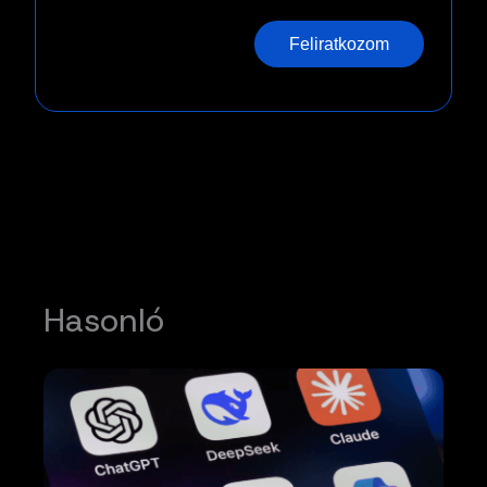
Feliratkozom
Hasonló