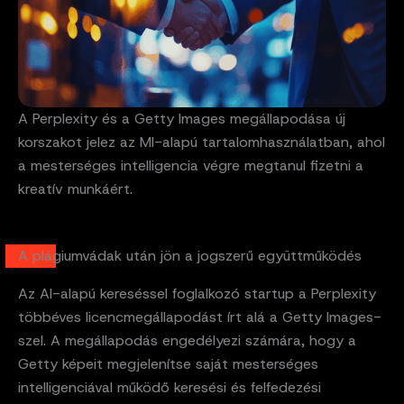
A Perplexity és a Getty Images megállapodása új
korszakot jelez az MI-alapú tartalomhasználatban, ahol
a mesterséges intelligencia végre megtanul fizetni a
kreatív munkáért.
A plágiumvádak után jön a jogszerű együttműködés
Az AI-alapú kereséssel foglalkozó startup a Perplexity
többéves licencmegállapodást írt alá a Getty Images-
szel. A megállapodás engedélyezi számára, hogy a
Getty képeit megjelenítse saját mesterséges
intelligenciával működő keresési és felfedezési