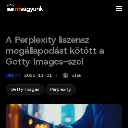
Skip
to
content
A Perplexity liszensz
megállapodást kötött a
Getty Images-szel
atak
MINAP
/
2025-11-01
/
,
Getty Images
Perplexity