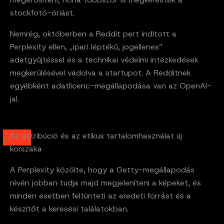
stockfotó-óriást.
Nemrég, októberben a Reddit pert indított a
Perplexity ellen, „ipari léptékű, jogellenes”
adatgyűjtéssel és a technikai védelmi intézkedések
megkerülésével vádolva a startupot. A Redditnek
egyébként adatlicenc-megállapodása van az OpenAI-
jal.
Az attribúció és az etikus tartalomhasználat új
korszaka
A Perplexity közölte, hogy a Getty-megállapodás
révén jobban tudja majd megjeleníteni a képeket, és
minden esetben feltünteti az eredeti forrást és a
készítőt a keresési találatokban.