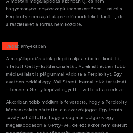
A mostani megállapodás azonban új, és nem
hagyományos, egyösszegű licencszerződés – mivel a
Perplexity nem saját alapszintű modelleket tanít –, de
a részleteket a forrás nem közölte.
Vádak árnyékában
A megállapodás utólag legitimálja a startup korábbi,
vitatott Getty-fotóhasználatát. Az elmúlt évben több
médiavállalat is plágiummal vádolta a Perplexityt. Egy
esetben például egy Wall Street Journal-cikk tartalmát
– benne a Getty képével együtt – vette át a rendszer.
Akkoriban több médium is felvetette, hogy a Perplexity
képhasználata sértette-e a szerzői jogot. Egy forrás
tavaly azt állította, hogy a cég már dolgozik egy
megállapodáson a Getty-vel, de ezt akkor nem sikerült
megerősíteni, noha többször is megkeresték a