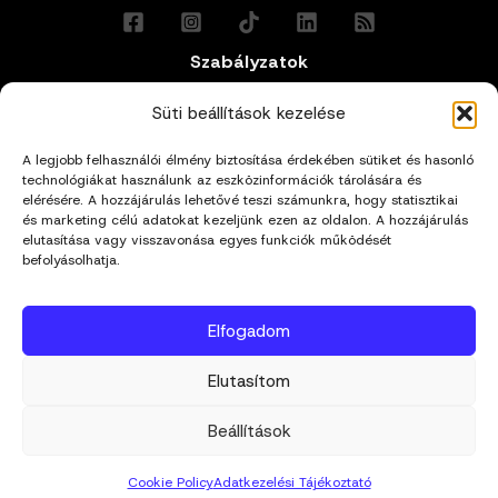
Szabályzatok
Általános Felhasználási Feltételek
Süti beállítások kezelése
A legjobb felhasználói élmény biztosítása érdekében sütiket és hasonló
Adatkezelési Tájékoztató
technológiákat használunk az eszközinformációk tárolására és
elérésére. A hozzájárulás lehetővé teszi számunkra, hogy statisztikai
és marketing célú adatokat kezeljünk ezen az oldalon. A hozzájárulás
Impresszum
elutasítása vagy visszavonása egyes funkciók működését
befolyásolhatja.
Cookie Policy (EU)
Elfogadom
Kapcsolat
Elutasítom
hello@mivagyunk.hu
Beállítások
Cookie Policy
Adatkezelési Tájékoztató