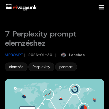
Skip
to
content
7 Perplexity prompt
elemzéshez
Lenchee
MIPROMPT
/
2026-01-30
/
,
,
elemzés
Perplexity
prompt