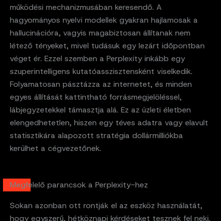
működési mechanizmusában keresendő. A
hagyományos nyelvi modellek gyakran hajlamosak a
hallucinációra, vagyis magabiztosan állítanak nem
létező tényeket, mivel tudásuk egy lezárt időpontban
véget ér. Ezzel szemben a Perplexity inkább egy
szuperintelligens kutatóasszisztensként viselkedik.
Folyamatosan pásztázza az internetet, és minden
egyes állítását kattintható forrásmegjelöléssel,
lábjegyzetekkel támasztja alá. Ez az üzleti életben
elengedhetetlen, hiszen egy téves adatra vagy elavult
statisztikára alapozott stratégia dollármilliókba
kerülhet a cégvezetőnek.
Megfelelő parancsok a Perplexity-hez
Sokan azonban ott rontják el az eszköz használatát,
hogy egyszerű, hétköznapi kérdéseket tesznek fel neki.