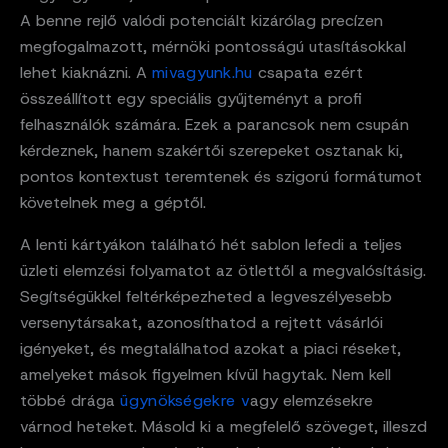
A benne rejlő valódi potenciált kizárólag precízen
megfogalmazott, mérnöki pontosságú utasításokkal
lehet kiaknázni. A
mivagyunk.hu
csapata ezért
összeállított egy speciális gyűjteményt a profi
felhasználók számára. Ezek a parancsok nem csupán
kérdeznek, hanem szakértői szerepeket osztanak ki,
pontos kontextust teremtenek és szigorú formátumot
követelnek meg a géptől.
A lenti kártyákon található hét sablon lefedi a teljes
üzleti elemzési folyamatot az ötlettől a megvalósításig.
Segítségükkel feltérképezheted a legveszélyesebb
versenytársakat, azonosíthatod a rejtett vásárlói
igényeket, és megtalálhatod azokat a piaci réseket,
amelyeket mások figyelmen kívül hagytak. Nem kell
többé drága
ügynökségekre v
agy elemzésekre
várnod heteket. Másold ki a megfelelő szöveget, illeszd