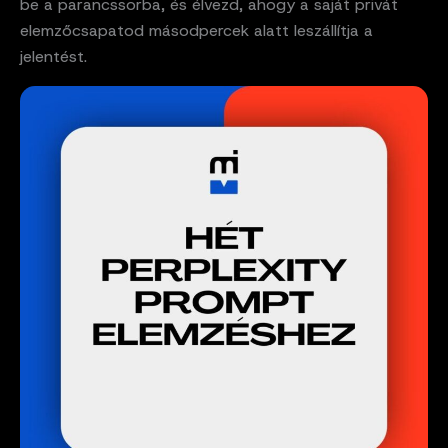
be a parancssorba, és élvezd, ahogy a saját privát
elemzőcsapatod másodpercek alatt leszállítja a
jelentést.