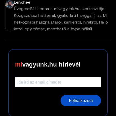
Lenchee
Üveges-Páll Leona a mivagyunk.hu szerkesztője.
Közgazdász háttérrel, gyakorlati hanggal ír az MI
hétköznapi használatáról, karrierről, hírekről. Ha ő
kezel egy témát, menthető a hype nélkül.
vagyunk.hu hírlevél
Feliratkozom