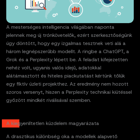
A mesterséges intelligencia világában naponta
jelennek meg új trónkövetelők, ezért szerkesztőségünk
úgy döntött, hogy egy izgalmas tesztnek veti alá a
három legnépszerűbb modellt. A ringbe a ChatGPT, a
Grok és a Perplexity lépett be. A feladat kifejezetten
nehéz volt, ugyanis valós idejű, adatokkal
alátámasztott és hiteles piackutatást kértünk tőlük
egy fiktív üzleti projekthez. Az eredmény nem hozott
szoros versenyt, hiszen a Perplexity technikai kiütéssel
győzött mindkét riválisával szemben.
A kiegyenlítetlen küzdelem magyarázata
A drasztikus különbség oka a modellek alapvető