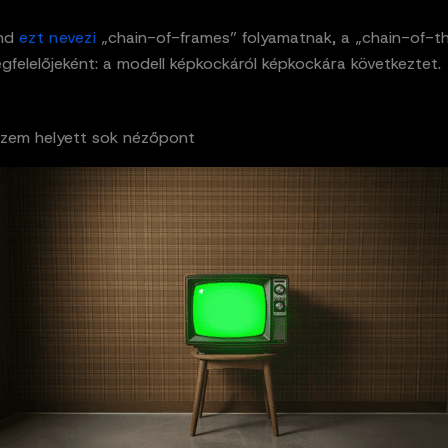
nd
ezt nevezi
„chain-of-frames” folyamatnak, a „chain-of-t
egfelelőjeként: a modell képkockáról képkockára következtet.
szem helyett sok nézőpont