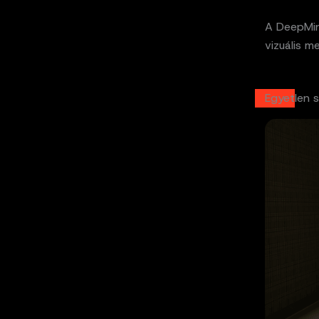
A DeepMi
vizuális m
Egyetlen 