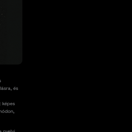
s
lásra, és
t képes
 módon,
 nyelvi