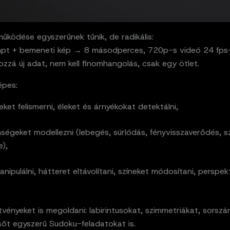
űködése egyszerűnek tűnik, de radikális:
pt + bemeneti kép → 8 másodperces, 720p-s videó 24 fps-
ozzá új adat, nem kell finomhangolás, csak egy ötlet.
épes:
et felismerni, éleket és árnyékokat detektálni,
lenségeket modellezni (lebegés, súrlódás, fényvisszaverődés, s
),
nipulálni, hátteret eltávolítani, színeket módosítani, perspek
ejtvényeket is megoldani: labirintusokat, szimmetriákat, sorsz
sőt egyszerű Sudoku-feladatokat is.