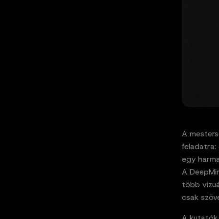
A mestersé
feladatra
egy harma
A DeepMin
több vizuá
csak szöv
A kutatók 