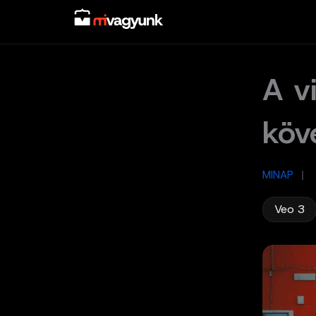
Skip
to
content
A v
köv
MINAP
/
Veo 3