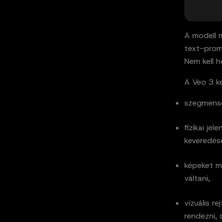
A modell m
text-prom
Nem kell h
A Veo 3 k
szegmensek
fizikai je
keveredése
képeket ma
váltani,
vizuális r
rendezni, 