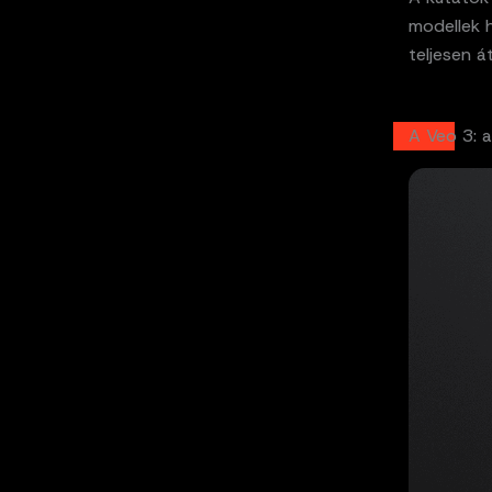
modellek h
teljesen á
A Veo 3: 