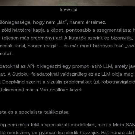
lummi.ai
ülönlegessége, hogy nem „lát”, hanem értelmez.
 zöld háttérrel kapja a képet, pontosabb a szegmentálása; h
teljesen más eredményt ad. A kutatók szerint ez bizonyítja,
mcsak tanul, hanem reagál – és már most bizonyos fokú „vizu
mutat.
datoknál az API-t kiegészíti egy prompt-átíró LLM, amely jav
at. A Sudoku-feladatoknál valószínűleg ez az LLM oldja meg 
a DeepMind szerint a vizuális problémákat (pl. robotnavigáció
felismerés) már a Veo önállóan kezeli.
sta és a specialista találkozása
g nem múlja felül a specializált modelleket, mint a Meta S
ló rendszere, de gyorsan közeledik hozzájuk. Hat hónap alat