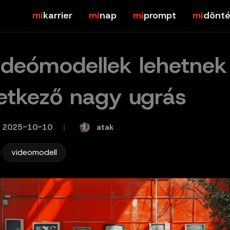
karrier
nap
prompt
dönté
ideómodellek lehetnek
etkező nagy ugrás
atak
2025-10-10
/
,
videomodell