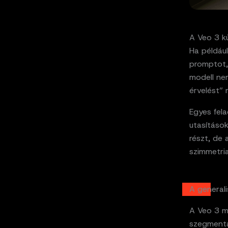
A Veo 3 k
Ha például
promptot, 
modell ne
érvelést” 
Egyes fela
utasítások
részt, de 
szimmetria
A generali
A Veo 3 mé
szegmentá