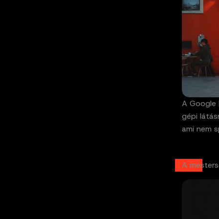
A Google 
gépi látás
ami nem sp
A mesters