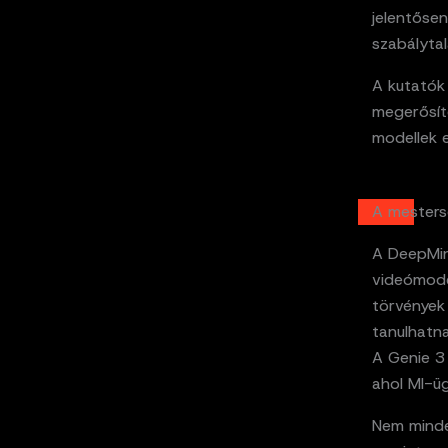
jelentősen
szabálytal
A kutatók 
megerősít
modellek e
A mestersé
A DeepMin
videómodel
törvények
tanulhatna
A Genie 3 
ahol MI-üg
Nem minde