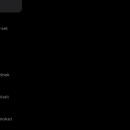
sel.
zínek
tívát
ámokat