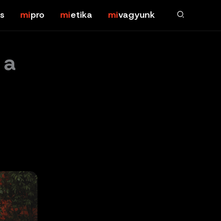
s
pro
etika
vagyunk
 a