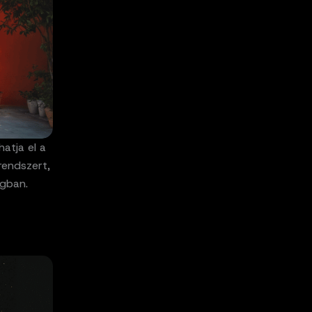
atja el a
rendszert,
ágban.