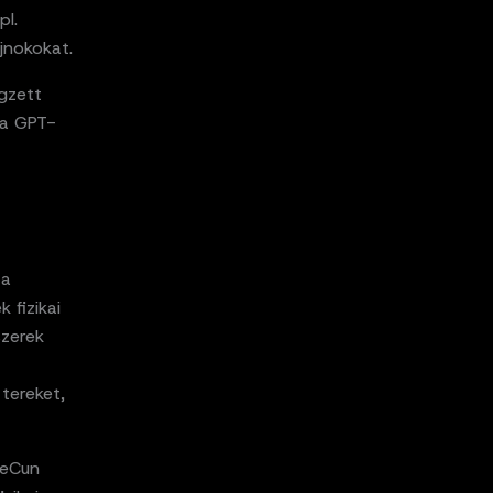
pl.
jnokokat.
égzett
 a GPT-
 a
 fizikai
szerek
 tereket,
LeCun