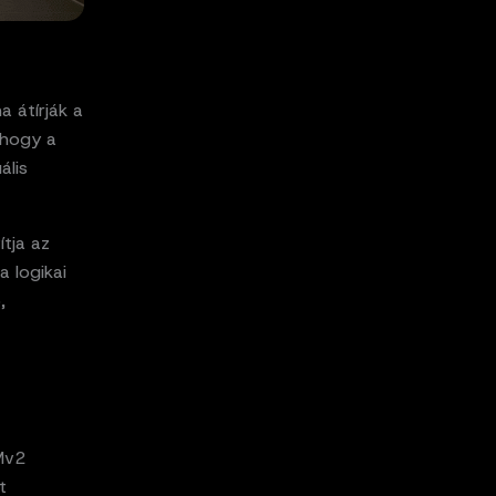
a átírják a
 hogy a
ális
ítja az
a logikai
,
AMv2
t