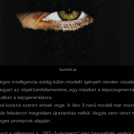
lummi.ai
ges intelligencia eddig külön modellt igényelt minden vizuáli
: egyet az objektumfelismerésre, egy másikat a képszegmentá
dikat a képgenerálásra.
d kutatói szerint ennek vége. A Veo 3 nevű modell már mos
lis feladatot megoldani újratanítás nélkül. Vagyis zero-shot
eges promptok alapján.
ezt a pillanatot a „GPT-3-moment”-hez hasonlítják: amikor a