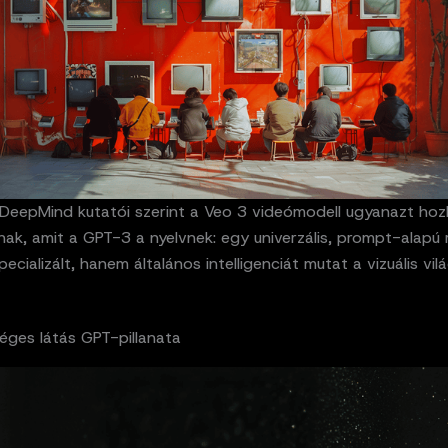
DeepMind kutatói szerint a Veo 3 videómodell ugyanazt hozh
nak, amit a GPT-3 a nyelvnek: egy univerzális, prompt-alapú 
ecializált, hanem általános intelligenciát mutat a vizuális vil
éges látás GPT-pillanata