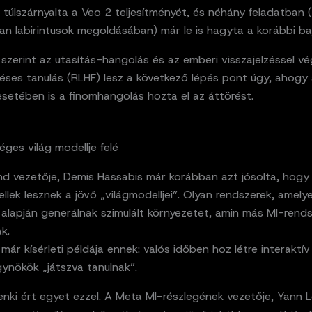
 túlszárnyalta a Veo 2 teljesítményét, és néhány feladatban (
an labirintusok megoldásában) már le is hagyta a korábbi ba
szerint az utasítás-hangolás és az emberi visszajelzéssel v
éses tanulás (RLHF) lesz a következő lépés pont úgy, ahogy
setében is a finomhangolás hozta el az áttörést.
ges világ modellje felé
d vezetője, Demis Hassabis már korábban azt jósolta, hogy
lek lesznek a jövő „világmodelljei”. Olyan rendszerek, amelyek
 alapján generálnak szimulált környezetet, amin más MI-rend
k.
már kísérleti példája ennek: valós időben hoz létre interaktív
ynökök „játszva tanulnak”.
nki ért egyet ezzel. A Meta MI-részlegének vezetője, Yann 