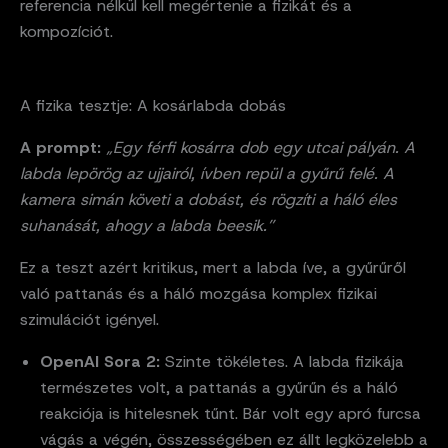
referencia nélkül kell megértenie a fizikát és a
kompozíciót.
A fizika tesztje: A kosárlabda dobás
A prompt:
„Egy férfi kosárra dob egy utcai pályán. A
labda lepörög az ujjairól, ívben repül a gyűrű felé. A
kamera simán követi a dobást, és rögzíti a háló éles
suhanását, ahogy a labda beesik.”
Ez a teszt azért kritikus, mert a labda íve, a gyűrűről
való pattanás és a háló mozgása komplex fizikai
szimulációt igényel.
OpenAI Sora 2:
Szinte tökéletes. A labda fizikája
természetes volt, a pattanás a gyűrűn és a háló
reakciója is hitelesnek tűnt. Bár volt egy apró furcsa
vágás a végén, összességében ez állt legközelebb a