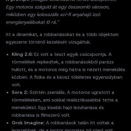
Egy motoros száguld át egy összeomló városon,
miközben egy kolosszális sci-fi anyahajó izzó
energianyalábokat lő rá.”
Itt a dinamikát, a robbanásokat és a több objektum
egyszerre történő kezelését vizsgáltuk.
Kling 2.6:
Ez volt a teszt egyik csúcspontja. A
törmelékek repkedtek, a robbanásokból parázs
hullott, és a motoros még hátra is nézett menekülés
közben. A fizika és a káosz tökéletes egyensúlyban
volt.
Sora 2:
Szintén zseniális. A motoros ugratott a
törmelékeken, ami sokkal realisztikusabbá tette a
menekülést. Egy kisebb hajó lezuhanása és
robbanása is filmszerű volt.
Grok Imagine:
A robbanások talán itt voltak a
legszebbek, de a motor mozgása túl steril volt,