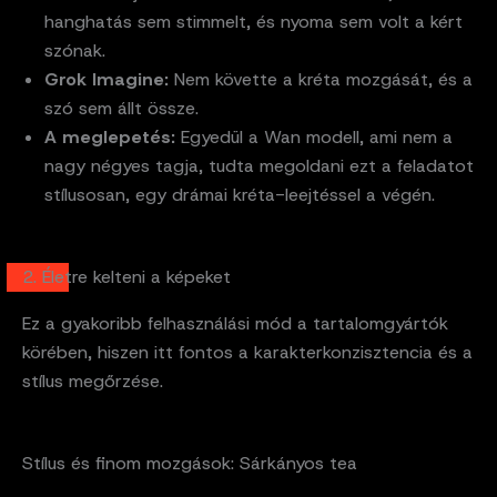
hanghatás sem stimmelt, és nyoma sem volt a kért
szónak.
Grok Imagine:
Nem követte a kréta mozgását, és a
szó sem állt össze.
A meglepetés:
Egyedül a Wan modell, ami nem a
nagy négyes tagja, tudta megoldani ezt a feladatot
stílusosan, egy drámai kréta-leejtéssel a végén.
2. Életre kelteni a képeket
Ez a gyakoribb felhasználási mód a tartalomgyártók
körében, hiszen itt fontos a karakterkonzisztencia és a
stílus megőrzése.
Stílus és finom mozgások: Sárkányos tea