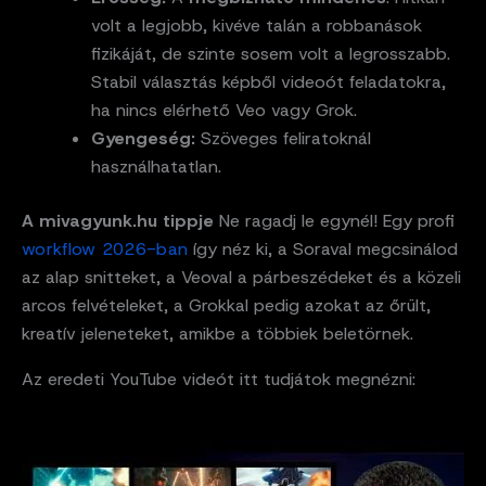
volt a legjobb, kivéve talán a robbanások
fizikáját, de szinte sosem volt a legrosszabb.
Stabil választás képből videoót feladatokra,
ha nincs elérhető Veo vagy Grok.
Gyengeség:
Szöveges feliratoknál
használhatatlan.
A mivagyunk.hu tippje
Ne ragadj le egynél! Egy profi
workflow 2026-ban
így néz ki, a Soraval megcsinálod
az alap snitteket, a Veoval a párbeszédeket és a közeli
arcos felvételeket, a Grokkal pedig azokat az őrült,
kreatív jeleneteket, amikbe a többiek beletörnek.
Az eredeti YouTube videót itt tudjátok megnézni: