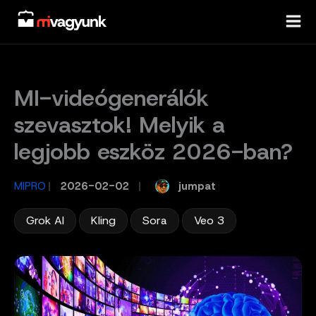
Skip
to
content
MI-videógenerálók
szevasztok! Melyik a
legjobb eszköz 2026-ban?
jumpat
MIPRO
/
2026-02-02
/
,
,
,
Grok AI
Kling
Sora
Veo 3