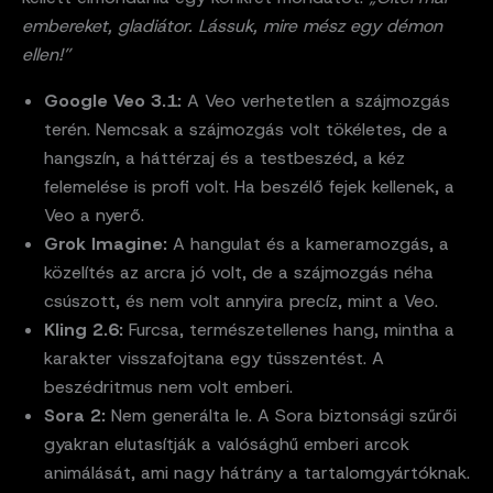
embereket, gladiátor. Lássuk, mire mész egy démon
ellen!”
Google Veo 3.1:
A Veo verhetetlen a szájmozgás
terén. Nemcsak a szájmozgás volt tökéletes, de a
hangszín, a háttérzaj és a testbeszéd, a kéz
felemelése is profi volt. Ha beszélő fejek kellenek, a
Veo a nyerő.
Grok Imagine:
A hangulat és a kameramozgás, a
közelítés az arcra jó volt, de a szájmozgás néha
csúszott, és nem volt annyira precíz, mint a Veo.
Kling 2.6:
Furcsa, természetellenes hang, mintha a
karakter visszafojtana egy tüsszentést. A
beszédritmus nem volt emberi.
Sora 2:
Nem generálta le. A Sora biztonsági szűrői
gyakran elutasítják a valósághű emberi arcok
animálását, ami nagy hátrány a tartalomgyártóknak.