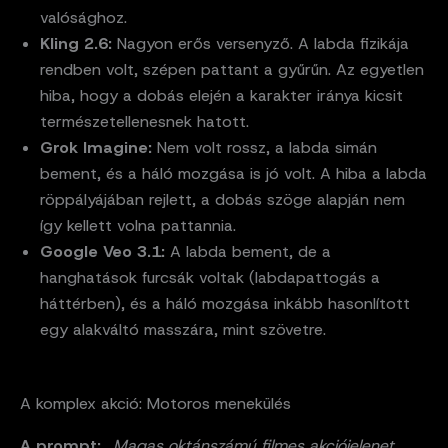
valósághoz.
Kling 2.6:
Nagyon erős versenyző. A labda fizikája
rendben volt, szépen pattant a gyűrűn. Az egyetlen
hiba, hogy a dobás elején a karakter iránya kicsit
természetellenesnek hatott.
Grok Imagine:
Nem volt rossz, a labda simán
bement, és a háló mozgása is jó volt. A hiba a labda
röppályájában rejlett, a dobás szöge alapján nem
így kellett volna pattannia.
Google Veo 3.1:
A labda bement, de a
hanghatások furcsák voltak (labdapattogás a
háttérben), és a háló mozgása inkább hasonlított
egy alakváltó masszára, mint szövetre.
A komplex akció: Motoros menekülés
A prompt:
„Magas oktánszámú filmes akciójelenet.