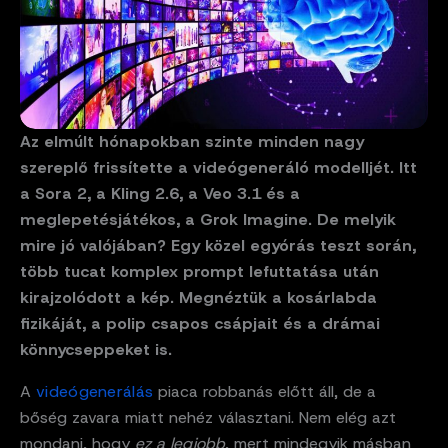
Az elmúlt hónapokban szinte minden nagy
szereplő frissítette a videógeneráló modelljét. Itt
a Sora 2, a Kling 2.6, a Veo 3.1 és a
meglepetésjátékos, a Grok Imagine. De melyik
mire jó valójában? Egy közel egyórás teszt során,
több tucat komplex prompt lefuttatása után
kirajzolódott a kép. Megnéztük a kosárlabda
fizikáját, a polip csapos csápjait és a drámai
könnycseppeket is.
A
videógenerálás
piaca robbanás előtt áll, de a
bőség zavara miatt nehéz választani. Nem elég azt
mondani, hogy
ez a legjobb
, mert mindegyik másban