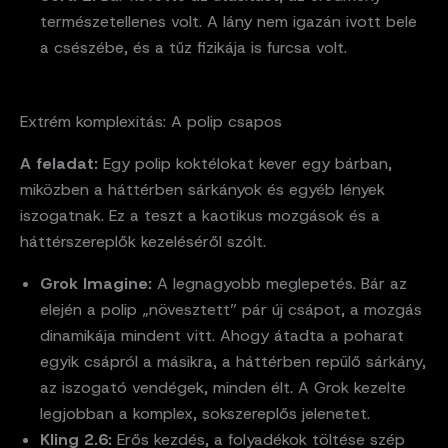
természetellenes volt. A lány nem igazán ivott bele
a csészébe, és a tűz fizikája is furcsa volt.
Extrém komplexitás: A polip csapos
A feladat:
Egy polip koktélokat kever egy bárban,
miközben a háttérben sárkányok és egyéb lények
iszogatnak. Ez a teszt a kaotikus mozgások és a
háttérszereplők kezeléséről szólt.
Grok Imagine:
A legnagyobb meglepetés. Bár az
elején a polip „növesztett” pár új csápot, a mozgás
dinamikája mindent vitt. Ahogy átadta a poharat
egyik csápról a másikra, a háttérben repülő sárkány,
az iszogató vendégek, minden élt. A Grok kezelte
legjobban a komplex, sokszereplős jelenetet.
Kling 2.6:
Erős kezdés, a folyadékok töltése szép