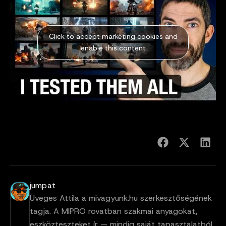
Click to accept marketing cookies and
enable this content
jumpat
Üveges Attila a mivagyunk.hu szerkesztőségének
tagja. A MIPRO rovatban szakmai anyagokat,
eszközteszteket ír — mindig saját tapasztalatból,