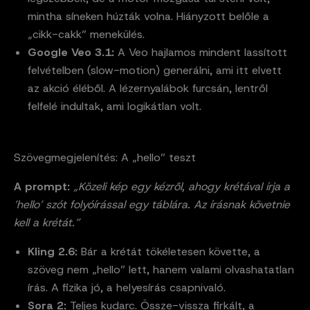
mintha síneken húzták volna. Hiányzott belőle a
„cikk-cakk” menekülés.
Google Veo 3.1:
A Veo hajlamos mindent lassított
felvételben (slow-motion) generálni, ami itt elvett
az akció éléből. A lézernyalábok furcsán, lentről
felfelé indultak, ami logikátlan volt.
Szövegmegjelenítés: A „hello” teszt
A prompt:
„Közeli kép egy kézről, ahogy krétával írja a
’hello’ szót folyóírással egy táblára. Az írásnak követnie
kell a krétát.”
Kling 2.6:
Bár a krétát tökéletesen követte, a
szöveg nem „hello” lett, hanem valami olvashatatlan
írás. A fizika jó, a helyesírás csapnivaló.
Sora 2:
Teljes kudarc. Össze-vissza firkált, a