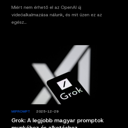
Miért nem érhető el az OpenAI új
videóalkalmazása nálunk, és mit üzen ez az
egész…
MIPROMPT
/
2025-12-29
Grok: A legjobb magyar promptok
munkához és alkotáshoz