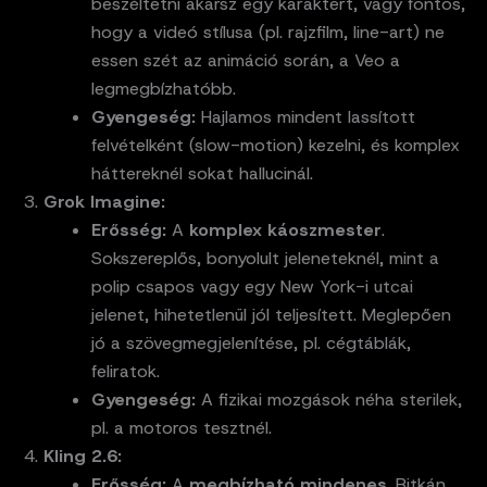
beszéltetni akarsz egy karaktert, vagy fontos,
hogy a videó stílusa (pl. rajzfilm, line-art) ne
essen szét az animáció során, a Veo a
legmegbízhatóbb.
Gyengeség:
Hajlamos mindent lassított
felvételként (slow-motion) kezelni, és komplex
háttereknél sokat hallucinál.
Grok Imagine:
Erősség:
A
komplex káoszmester
.
Sokszereplős, bonyolult jeleneteknél, mint a
polip csapos vagy egy New York-i utcai
jelenet, hihetetlenül jól teljesített. Meglepően
jó a szövegmegjelenítése, pl. cégtáblák,
feliratok.
Gyengeség:
A fizikai mozgások néha sterilek,
pl. a motoros tesztnél.
Kling 2.6:
Erősség:
A
megbízható mindenes
. Ritkán