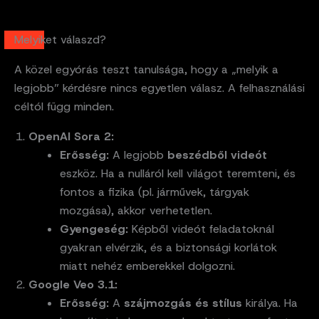
Melyiket válaszd?
A közel egyórás teszt tanulsága, hogy a „melyik a
legjobb” kérdésre nincs egyetlen válasz. A felhasználási
céltól függ minden.
OpenAI Sora 2:
Erősség:
A legjobb
beszédből videót
eszköz. Ha a nulláról kell világot teremteni, és
fontos a fizika (pl. járművek, tárgyak
mozgása), akkor verhetetlen.
Gyengeség:
Képből videót feladatoknál
gyakran elvérzik, és a biztonsági korlátok
miatt nehéz emberekkel dolgozni.
Google Veo 3.1:
Erősség:
A
szájmozgás és stílus
királya. Ha