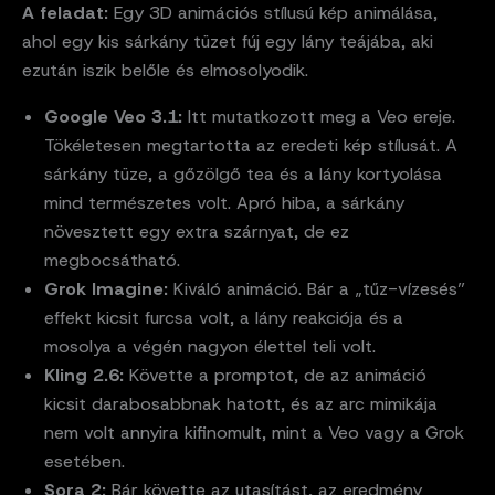
A feladat:
Egy 3D animációs stílusú kép animálása,
ahol egy kis sárkány tüzet fúj egy lány teájába, aki
ezután iszik belőle és elmosolyodik.
Google Veo 3.1:
Itt mutatkozott meg a Veo ereje.
Tökéletesen megtartotta az eredeti kép stílusát. A
sárkány tüze, a gőzölgő tea és a lány kortyolása
mind természetes volt. Apró hiba, a sárkány
növesztett egy extra szárnyat, de ez
megbocsátható.
Grok Imagine:
Kiváló animáció. Bár a „tűz-vízesés”
effekt kicsit furcsa volt, a lány reakciója és a
mosolya a végén nagyon élettel teli volt.
Kling 2.6:
Követte a promptot, de az animáció
kicsit darabosabbnak hatott, és az arc mimikája
nem volt annyira kifinomult, mint a Veo vagy a Grok
esetében.
Sora 2:
Bár követte az utasítást, az eredmény