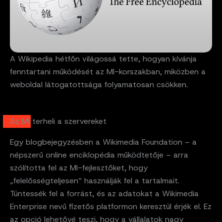
A Wikipedia hétfőn világossá tette, hogyan kívánja
fenntartani működését az MI-korszakban, miközben a
weboldal látogatottsága folyamatosan csökken.
Az MI terheli a szervereket
Egy blogbejegyzésben a Wikimedia Foundation – a
népszerű online enciklopédia működtetője – arra
szólította fel az MI-fejlesztőket, hogy
„felelősségteljesen” használják fel a tartalmait.
Tüntessék fel a forrást, és az adatokat a Wikimedia
Enterprise nevű fizetős platformon keresztül érjék el. Ez
az opció lehetővé teszi, hogy a vállalatok nagy