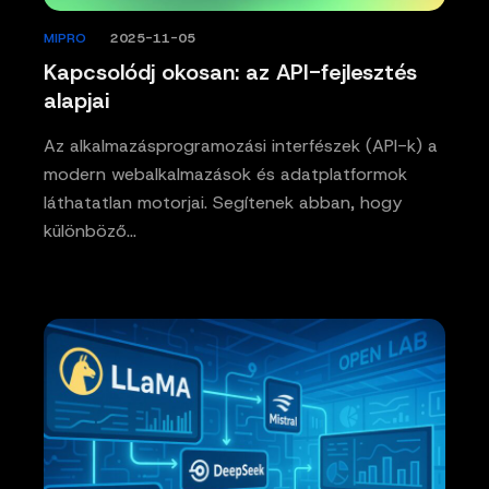
MIPRO
/
2025-11-05
Kapcsolódj okosan: az API-fejlesztés
alapjai
Az alkalmazásprogramozási interfészek (API-k) a
modern webalkalmazások és adatplatformok
láthatatlan motorjai. Segítenek abban, hogy
különböző…