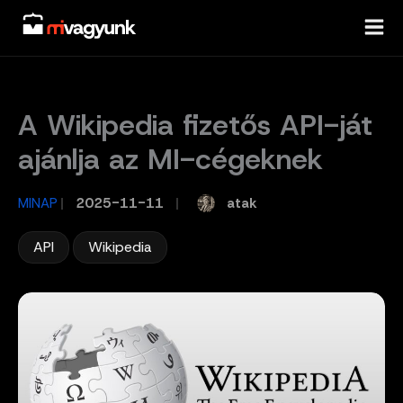
Skip
to
content
A Wikipedia fizetős API-ját
ajánlja az MI-cégeknek
atak
MINAP
/
2025-11-11
/
,
API
Wikipedia