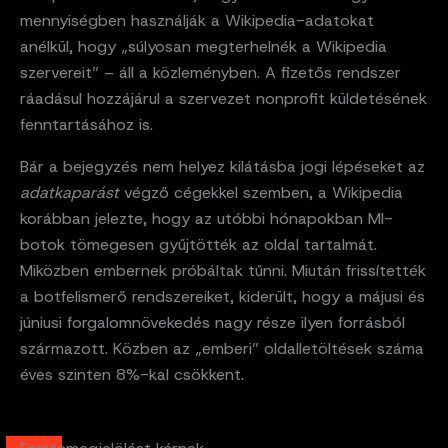
mennyiségben használják a Wikipedia-adatokat
anélkül, hogy „súlyosan megterhelnék a Wikipedia
szervereit” – áll a közleményben. A fizetős rendszer
ráadásul hozzájárul a szervezet nonprofit küldetésének
fenntartásához is.
Bár a bejegyzés nem helyez kilátásba jogi lépéseket az
adatkaparást
végző cégekkel szemben, a Wikipedia
korábban jelezte, hogy az utóbbi hónapokban MI-
botok tömegesen gyűjtötték az oldal tartalmát.
Miközben embernek próbáltak tűnni. Miután frissítették
a botfelismerő rendszereiket, kiderült, hogy a májusi és
júniusi forgalomnövekedés nagy része ilyen forrásból
származott. Közben az „emberi” oldalletöltések száma
éves szinten 8%-kal csökkent.