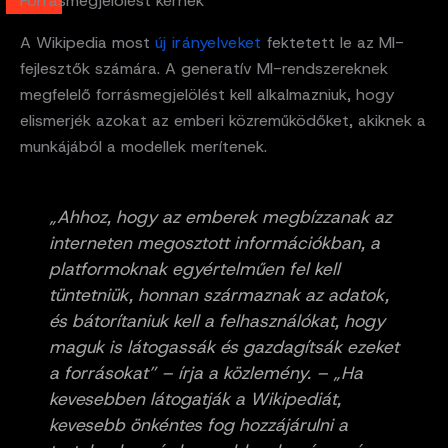
Forrásmegjelölést kérnek
A Wikipedia most
új irányelveket
fektetett le az MI-
fejlesztők számára. A generatív MI-rendszereknek
megfelelő forrásmegjelölést kell alkalmazniuk, hogy
elismerjék azokat az emberi közreműködőket, akiknek a
munkájából a modellek merítenek.
„Ahhoz, hogy az emberek megbízzanak az
interneten megosztott információkban, a
platformoknak egyértelműen fel kell
tüntetniük, honnan származnak az adatok,
és bátorítaniuk kell a felhasználókat, hogy
maguk is látogassák és gazdagítsák ezeket
a forrásokat” – írja a közlemény. – „Ha
kevesebben látogatják a Wikipediát,
kevesebb önkéntes fog hozzájárulni a