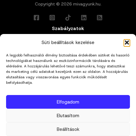
Copyright © 2026 mivagyunk.hu.
Szabályzatok
Általános Felhasználási Feltételek
Süti beállítások kezelése
A legjobb felhasználói élmény biztosítása érdekében sütiket és hasonló
Adatkezelési Tájékoztató
technológiákat használunk az eszközinformációk tárolására és
elérésére. A hozzájárulás lehetővé teszi számunkra, hogy statisztikai
Impresszum
és marketing célú adatokat kezeljünk ezen az oldalon. A hozzájárulás
elutasítása vagy visszavonása egyes funkciók működését
befolyásolhatja.
Cookie Policy (EU)
Elfogadom
Kapcsolat
Elutasítom
hello@mivagyunk.hu
Beállítások