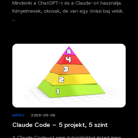
Mindenki a ChatGPT-t és a Claude-ot használja.
Kényelmesek, okosak, de van egy óriási baj velük.
…
MIPRO
/
2026-05-06
Claude Code – 5 projekt, 5 szint
A Claude Code-ot nem tutoriálokkal érted meg,