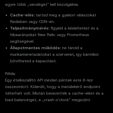
egyre több „vendéget” kell kiszolgálnia.
Cache-elés:
tartsd meg a gyakori válaszokat
Redisben vagy CDN-en.
Teljesítménymérés:
figyeld a késleltetést és a
hibaarányokat New Relic vagy Prometheus
segítségével.
Állapotmentes működés:
ne tárold a
munkamenetadatokat a szerveren, így bármikor
bővítheted a kapacitást.
Példa:
Egy ételkiszállító API minden péntek este 6-kor
összeomlott. Kiderült, hogy a menülekérő endpoint
túlterhelt volt. Miután bevezették a cache-elést és a
load balancinget, a „crash o’clock” megszűnt.