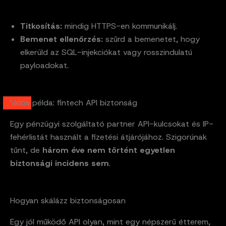
Titkosítás:
mindig HTTPS-en kommunikálj.
Bemenet ellenőrzés:
szűrd a bemenetet, hogy
elkerüld az SQL-injekciókat vagy rosszindulatú
payloadokat.
Valós példa: fintech API biztonság
Egy pénzügyi szolgáltató partner API-kulcsokat és IP-
fehérlistát használt a fizetési átjárójához. Szigorúnak
tűnt, de
három éve nem történt egyetlen
biztonsági incidens sem
.
Hogyan skálázz biztonságosan
Egy jól működő API olyan, mint egy népszerű étterem,