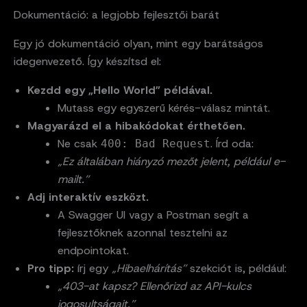
Dokumentáció: a legjobb fejlesztői barát
Egy jó dokumentáció olyan, mint egy barátságos
idegenvezető. Így készítsd el:
Kezdd egy „Hello World” példával.
Mutass egy egyszerű kérés-válasz mintát.
Magyarázd el a hibakódokat érthetően.
Ne csak
. Írd oda:
400: Bad Request
„Ez általában hiányzó mezőt jelent, például e-
mailt.”
Adj interaktív eszközt.
A Swagger UI vagy a Postman segít a
fejlesztőknek azonnal tesztelni az
endpointokat.
Pro tipp:
írj egy
„Hibaelhárítás”
szekciót is, például:
„403-at kapsz? Ellenőrizd az API-kulcs
jogosultságait.”