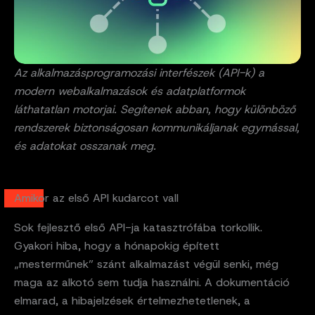
Az alkalmazásprogramozási interfészek (API-k) a
modern webalkalmazások és adatplatformok
láthatatlan motorjai. Segítenek abban, hogy különböző
rendszerek biztonságosan kommunikáljanak egymással,
és adatokat osszanak meg.
Amikor az első API kudarcot vall
Sok fejlesztő első API-ja katasztrófába torkollik.
Gyakori hiba, hogy a hónapokig épített
„mesterműnek” szánt alkalmazást végül senki, még
maga az alkotó sem tudja használni. A dokumentáció
elmarad, a hibajelzések értelmezhetetlenek, a