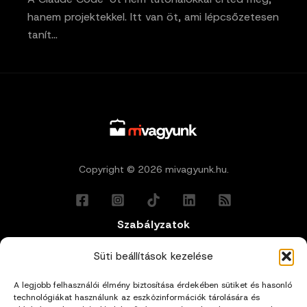
hanem projektekkel. Itt van öt, ami lépcsőzetesen
tanít…
Copyright © 2026 mivagyunk.hu.
Szabályzatok
Általános Felhasználási Feltételek
Süti beállítások kezelése
A legjobb felhasználói élmény biztosítása érdekében sütiket és hasonló
Adatkezelési Tájékoztató
technológiákat használunk az eszközinformációk tárolására és