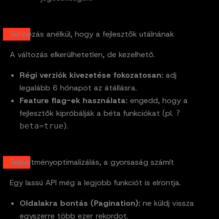
Verziózás anélkül, hogy a fejlesztők utálnának
A változás elkerülhetetlen, de kezelhető.
Régi verziók kivezetése fokozatosan:
adj
legalább 6 hónapot az átállásra.
Feature flag-ek használata:
engedd, hogy a
fejlesztők kipróbálják a béta funkciókat (pl.
?
).
beta=true
Teljesítményoptimalizálás, a gyorsaság számít
Egy lassú API még a legjobb funkciót is elrontja.
Oldalakra bontás (Pagination):
ne küldj vissza
egyszerre több ezer rekordot.