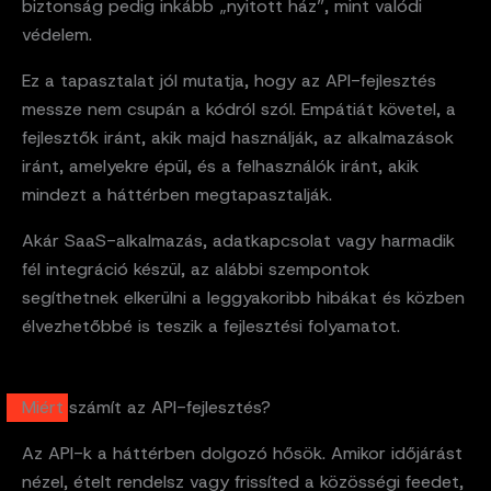
biztonság pedig inkább „nyitott ház”, mint valódi
védelem.
Ez a tapasztalat jól mutatja, hogy az API-fejlesztés
messze nem csupán a kódról szól. Empátiát követel, a
fejlesztők iránt, akik majd használják, az alkalmazások
iránt, amelyekre épül, és a felhasználók iránt, akik
mindezt a háttérben megtapasztalják.
Akár SaaS-alkalmazás, adatkapcsolat vagy harmadik
fél integráció készül, az alábbi szempontok
segíthetnek elkerülni a leggyakoribb hibákat és közben
élvezhetőbbé is teszik a fejlesztési folyamatot.
Miért számít az API-fejlesztés?
Az API-k a háttérben dolgozó hősök. Amikor időjárást
nézel, ételt rendelsz vagy frissíted a közösségi feedet,