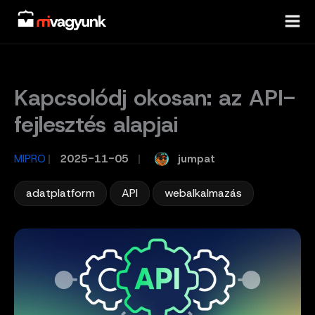
Skip
to
content
Kapcsolódj okosan: az API-
fejlesztés alapjai
jumpat
MIPRO
/
2025-11-05
/
,
,
adatplatform
API
webalkalmazás