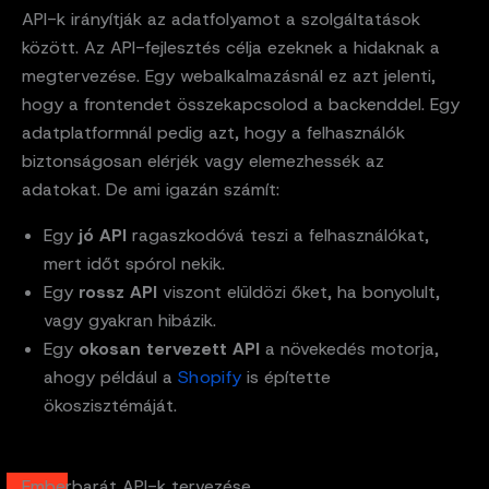
API-k irányítják az adatfolyamot a szolgáltatások
között. Az API-fejlesztés célja ezeknek a hidaknak a
megtervezése. Egy webalkalmazásnál ez azt jelenti,
hogy a frontendet összekapcsolod a backenddel. Egy
adatplatformnál pedig azt, hogy a felhasználók
biztonságosan elérjék vagy elemezhessék az
adatokat. De ami igazán számít:
Egy
jó API
ragaszkodóvá teszi a felhasználókat,
mert időt spórol nekik.
Egy
rossz API
viszont elüldözi őket, ha bonyolult,
vagy gyakran hibázik.
Egy
okosan tervezett API
a növekedés motorja,
ahogy például a
Shopify
is építette
ökoszisztémáját.
Emberbarát API-k tervezése