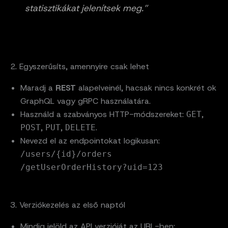
statisztikákat jelenítsek meg.”
2. Egyszerűsíts, amennyire csak lehet
Maradj a
REST
alapelveinél, hacsak nincs konkrét ok
GraphQL vagy gRPC használatára.
Használd a szabványos HTTP-módszereket:
,
GET
,
,
.
POST
PUT
DELETE
Nevezd el az endpointokat logikusan:
/users/{id}/orders
/getUserOrderHistory?uid=123
3. Verziókezelés az első naptól
Mindig jelöld az API verzióját az URL-ben: