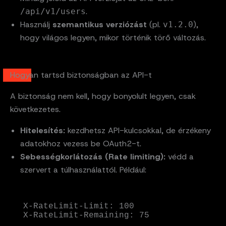
.
/api/v1/users
Használj
szemantikus verziózást
(pl.
),
v1.2.0
hogy világos legyen, mikor történik törő változás.
Hogyan tartsd biztonságban az API-t
A biztonság nem kell, hogy bonyolult legyen, csak
következetes.
Hitelesítés:
kezdhetsz API-kulcsokkal, de érzékeny
adatokhoz vezess be OAuth2-t.
Sebességkorlátozás (Rate limiting):
védd a
szervert a túlhasználattól. Például:
X-RateLimit-Limit: 100  

X-RateLimit-Remaining: 75  