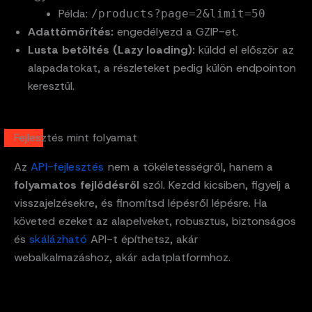
Példa:
/products?page=2&limit=50
Adattömörítés:
engedélyezd a GZIP-et.
Lusta betöltés (Lazy loading):
küldd el először az
alapadatokat, a részleteket pedig külön endpointon
keresztül.
Fejlesztés mint folyamat
Az
API-fejlesztés
nem a tökéletességről, hanem a
folyamatos fejlődésről
szól. Kezdd kicsiben, figyelj a
visszajelzésekre, és finomítsd lépésről lépésre. Ha
követed ezeket az alapelveket, robusztus, biztonságos
és
skálázható
API-t építhetsz, akár
webalkalmazáshoz, akár adatplatformhoz.