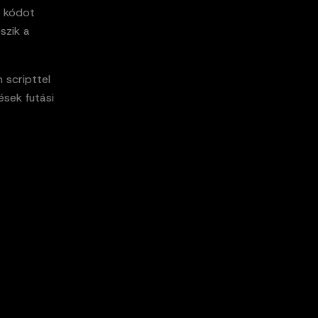
k kódot
szik a
 scripttel
ések futási