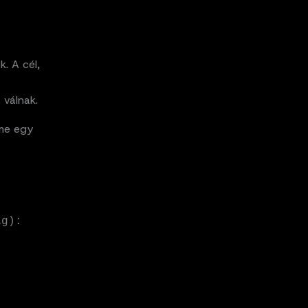
. A cél,
 válnak.
Íme egy