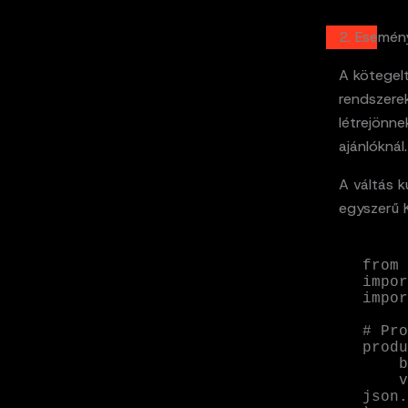
2. Esemény
A kötegel
rendszerek
létrejönne
ajánlóknál.
A váltás 
egyszerű 
from 
impor
impor
# Pro
produ
    bootstrap_servers=['localhost:9092'],

    value_serializer=lambda x: 
json.