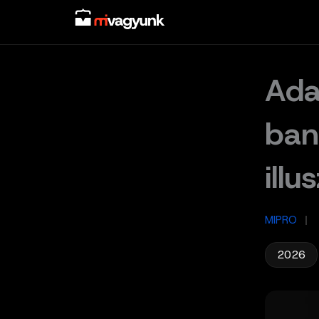
Skip
to
content
Ada
ban
illu
MIPRO
/
2026