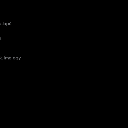
yalapú
t
k. Íme egy