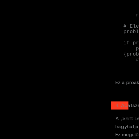
        if value >
            ano
    return anomalies

# Ele
probl
if pr
    print(f"FIGYELEM: Rendellenes lassulás észlelve: 
{prob
 
Ez a proa
4. Adatsz
A „Shift L
hagyhatja 
Ez megelő