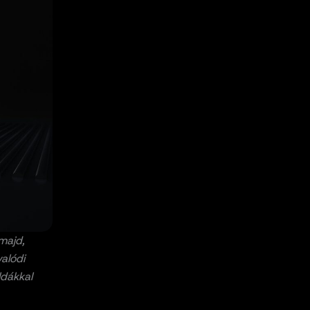
majd,
alódi
ldákkal