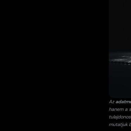
Az
adatmé
hanem a st
tulajdonos
mutatjuk b