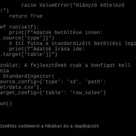
alueError("Hiányzó kötelező 
!")

rn True

töltése innen: 
.source['type']}")

lt betöltési logika

k írása ide: 
.target['table']}")

ználat: A fejlesztőnek csak a konfigot kell 
nia

 StandardIngestor(

et/data.csv'},

un()
zelítés csökkenti a hibákat és a duplikációt.