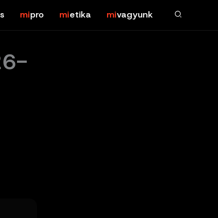
s
pro
etika
vagyunk
26-