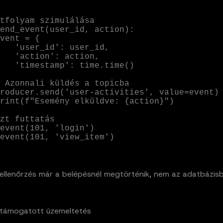
tfolyam szimulálása

end_event(user_id, action):

: user_id,

: action,

 time.time()

zt futtatás

event(101, 'login')

event(101, 'view_item')
aellenőrzés már a belépésnél megtörténik, nem az adatbázisb
al támogatott üzemeltetés