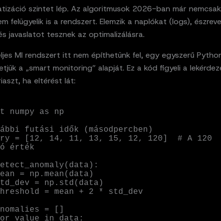
tizáció szintet lép. Az algoritmusok 2026-ban már nemcsa
em felügyelik is a rendszert. Elemzik a naplókat (logs), észreve
 és javaslatot tesznek az optimalizálásra.
ljes MI rendszert itt nem építhetünk fel, egy egyszerű Python
tjük a „smart monitoring” alapját. Ez a kód figyeli a lekérdez
riaszt, ha eltérést lát:
t numpy as np

ábbi futási idők (másodpercben)

ry = [12, 14, 11, 13, 15, 12, 120]  # A 120 
ó érték

etect_anomaly(data):
