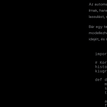
Az automa
írnak, han
lassulást,
Bár egy te
modellezhe
idejét, és 
impor
# Kor
histo
kiugr
def d
    mean = np.mean(data)

    std_dev = np.std(data)

    threshold = mean + 2 * std_dev

    anomalies = []

    for value in data:
