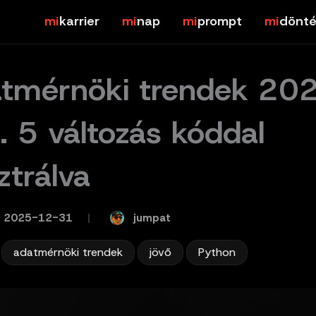
karrier
nap
prompt
dönté
tmérnöki trendek 20
. 5 változás kóddal
sztrálva
jumpat
2025-12-31
/
,
,
,
adatmérnöki trendek
jövő
Python