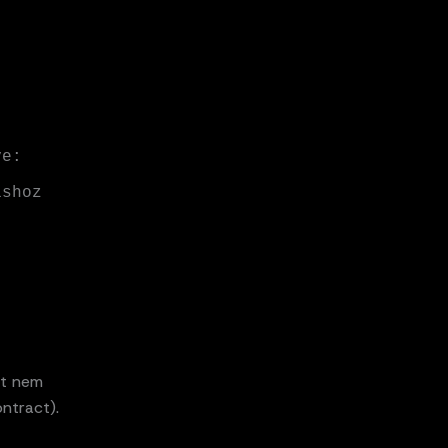
ishoz
at nem
ntract).