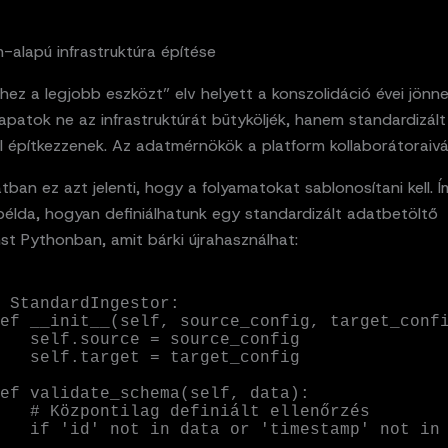
m-alapú infrastruktúra építése
ez a legjobb eszközt” elv helyett a konszolidáció évei jönnek
patok ne az infrastruktúrát bütyköljék, hanem standardizált
l építkezzenek. Az adatmérnökök a platform kollaborátoraivá
tban ez azt jelenti, hogy a folyamatokat sablonosítani kell. 
példa, hogyan definiálhatunk egy standardizált adatbetöltő
t Pythonban, amit bárki újrahasználhat:
 StandardIngestor:

source_config

target_config

iált ellenőrzés

'timestamp' not in 