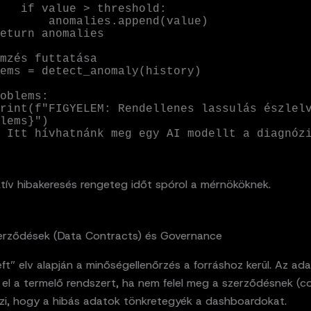
 threshold:

malies.append(value)

mzés futtatása

ems = detect_anomaly(history)

oblems:

lems}")

   # Itt hívhatnánk meg egy AI modellt a diagnóz
ktív hibakeresés rengeteg időt spórol a mérnököknek.
erződések (Data Contracts) és Governance
eft” elv alapján a minőségellenőrzés a forráshoz kerül. Az ad
el a termelő rendszert, ha nem felel meg a szerződésnek (co
zi, hogy a hibás adatok tönkretegyék a dashboardokat.