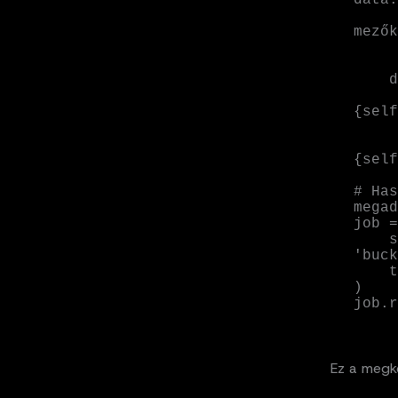
            raise V
mezők
        retu
    def run(self):

        print(f"Adatok be
{self
        # Itt futna a standardizá
        print(f"Adato
{self
# Has
megad
job =
    source_config={'type': 's3', 'path': 
'buck
    target_config={'table': 'raw_sales'}

)

job.r
Ez a megkö