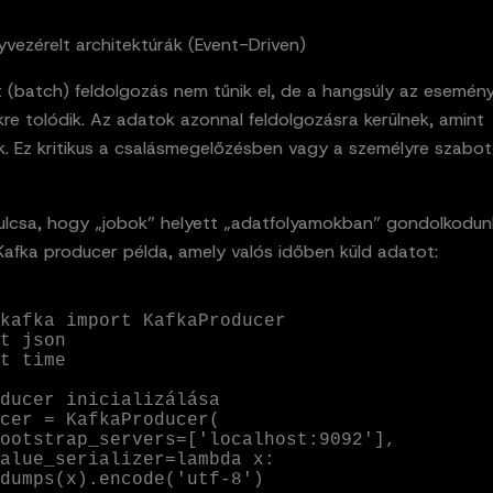
vezérelt architektúrák (Event-Driven)
t (batch) feldolgozás nem tűnik el, de a hangsúly az esemén
re tolódik. Az adatok azonnal feldolgozásra kerülnek, amint
k. Ez kritikus a csalásmegelőzésben vagy a személyre szabot
kulcsa, hogy „jobok” helyett „adatfolyamokban” gondolkodun
Kafka producer példa, amely valós időben küld adatot:
kafka import KafkaProducer

t json

t time

ducer inicializálása

cer = KafkaProducer(

dumps(x).encode('utf-8')
