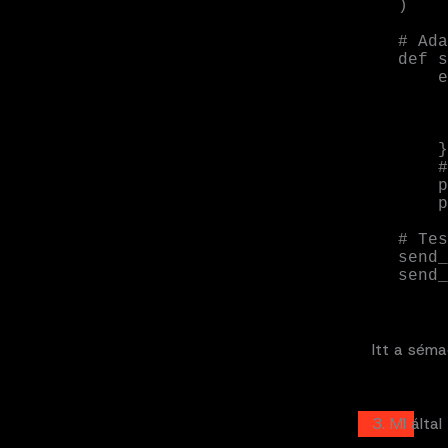
)

# Ada
def s
    event = {

        'user_id'
        'action'
        'timestamp':
    }

    # Azonnali küldés a topicba

    producer.send('user-activities', value=event)

    print(f"Esemény elküldve: {action}")

# Tes
send_
send_
Itt a sém
3. MI ált