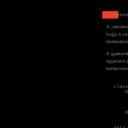
1. Platfor
A „mindenh
hogy a csa
blokkokbó
A gyakorla
egyszerű 
komponens
class
    def __init__(self, source_config, target_config):

        self.source = 
        self.target = 
    def validate_schema(self, data):

        # Központilag defin
        if 'id' not in data or 
data:
