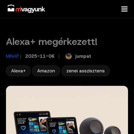
Skip
to
content
Alexa+ megérkezett!
jumpat
MINAP
/
2025-11-06
/
,
,
Alexa+
Amazon
zenei asszisztens