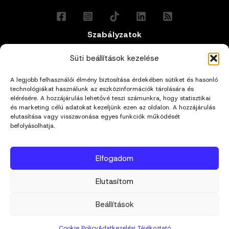
Szabályzatok
Általános Felhasználási Feltételek
Süti beállítások kezelése
A legjobb felhasználói élmény biztosítása érdekében sütiket és hasonló
Adatkezelési Tájékoztató
technológiákat használunk az eszközinformációk tárolására és
elérésére. A hozzájárulás lehetővé teszi számunkra, hogy statisztikai
Impresszum
és marketing célú adatokat kezeljünk ezen az oldalon. A hozzájárulás
elutasítása vagy visszavonása egyes funkciók működését
befolyásolhatja.
Cookie Policy (EU)
Elfogadom
Kapcsolat
Elutasítom
hello@mivagyunk.hu
Beállítások
Cookie Policy
Adatkezelési Tájékoztató