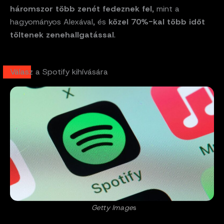
háromszor több zenét fedeznek fel
, mint a
hagyományos Alexával, és
közel 70%-kal több időt
töltenek zenehallgatással
.
Válasz a Spotify kihívására
Getty Image
s