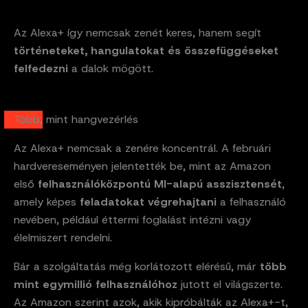
Az Alexa+ így nemcsak zenét keres, hanem segít
történeteket, hangulatokat és összefüggéseket
felfedezni
a dalok mögött.
Több, mint hangvezérlés
Az Alexa+ nemcsak a zenére koncentrál. A februári
hardvereseményen jelentették be, mint az Amazon
első
felhasználóközpontú MI-alapú asszisztensét
,
amely képes
feladatokat végrehajtani
a felhasználó
nevében, például éttermi foglalást intézni vagy
élelmiszert rendelni.
Bár a szolgáltatás még korlátozott elérésű, már
több
mint egymillió felhasználóhoz
jutott el világszerte.
Az Amazon szerint azok, akik kipróbálták az Alexa+-t,