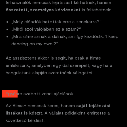
felhasználók nemcsak lejátszást kérhetnek, hanem
összetett, személyes kérdéseket
is feltehetnek:
„Mely előadók hatottak erre a zenekarra?”
„Miről szól valójában ez a szám?”
„Mi a címe annak a dalnak, ami így kezdődik: ‘I keep
dancing on my own’?”
Az asszisztens akkor is segít, ha csak a filmre
emlékszünk, amelyben egy dal szerepelt, vagy ha a
hangulatunk alapján szeretnénk válogatni.
Egyénre szabott zenei ajánlások
Az Alexa+ nemcsak keres, hanem
saját lejátszási
listákat is készít
. A vállalat példaként említette a
következő kérdést: