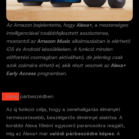
Az Amazon bejelentette, hogy
Alexa+
, a mesterséges
intelligenciával továbbfejlesztett asszisztense,
mostantól az
Amazon Music
alkalmazásban is elérhető
iOS és Android készülékeken. A funkció minden
előfizetési csomagban aktiválható, de jelenleg csak
azok számára érhető el, akik részt vesznek az
Alexa+
Early Access
programban.
Zene, párbeszédben
Az új funkció célja, hogy a zenehallgatás élményét
természetesebb, beszélgetős élménnyé alakítsa. A
korábbi Alexa főként egyszerű parancsokra reagált,
míg az Alexa+ már
valódi párbeszédre képes
. A