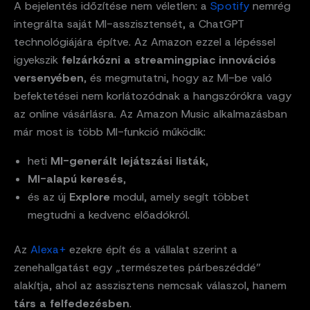
A bejelentés időzítése nem véletlen: a
Spotify
nemrég
integrálta saját MI-asszisztensét, a ChatGPT
technológiájára építve. Az Amazon ezzel a lépéssel
igyekszik
felzárkózni a streamingpiac innovációs
versenyében
, és megmutatni, hogy az MI-be való
befektetései nem korlátozódnak a hangszórókra vagy
az online vásárlásra. Az Amazon Music alkalmazásban
már most is több MI-funkció működik:
heti
MI-generált lejátszási listák
,
MI-alapú keresés
,
és az új
Explore
modul, amely segít többet
megtudni a kedvenc előadókról.
Az
Alexa+
ezekre épít és a vállalat szerint a
zenehallgatást egy „természetes párbeszéddé”
alakítja, ahol az asszisztens nemcsak válaszol, hanem
társ a felfedezésben
.