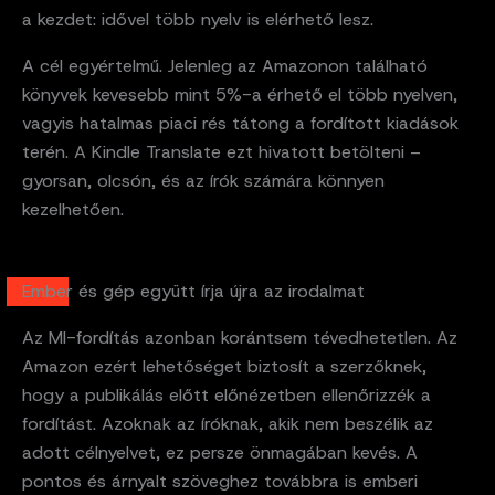
a kezdet: idővel több nyelv is elérhető lesz.
A cél egyértelmű. Jelenleg az Amazonon található
könyvek kevesebb mint 5%-a érhető el több nyelven,
vagyis hatalmas piaci rés tátong a fordított kiadások
terén. A Kindle Translate ezt hivatott betölteni –
gyorsan, olcsón, és az írók számára könnyen
kezelhetően.
Ember és gép együtt írja újra az irodalmat
Az MI-fordítás azonban korántsem tévedhetetlen. Az
Amazon ezért lehetőséget biztosít a szerzőknek,
hogy a publikálás előtt előnézetben ellenőrizzék a
fordítást. Azoknak az íróknak, akik nem beszélik az
adott célnyelvet, ez persze önmagában kevés. A
pontos és árnyalt szöveghez továbbra is emberi