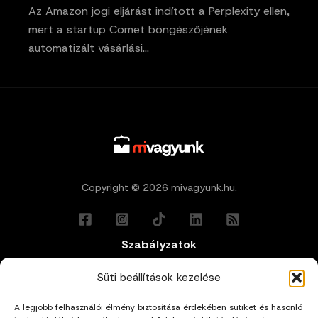
Az Amazon jogi eljárást indított a Perplexity ellen,
mert a startup Comet böngészőjének
automatizált vásárlási…
Copyright © 2026 mivagyunk.hu.
Szabályzatok
Általános Felhasználási Feltételek
Süti beállítások kezelése
A legjobb felhasználói élmény biztosítása érdekében sütiket és hasonló
Adatkezelési Tájékoztató