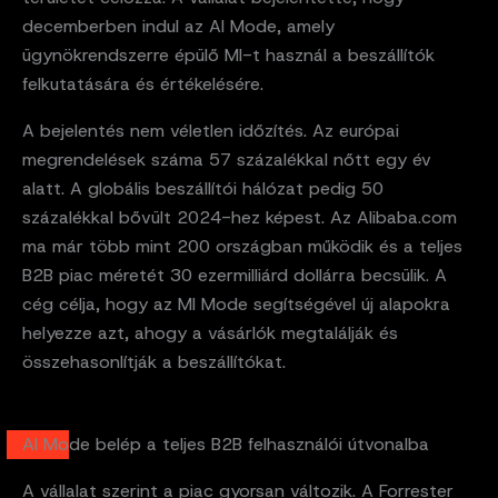
decemberben indul az AI Mode, amely
ügynökrendszerre épülő MI-t használ a beszállítók
felkutatására és értékelésére.
A bejelentés nem véletlen időzítés. Az európai
megrendelések száma 57 százalékkal nőtt egy év
alatt. A globális beszállítói hálózat pedig 50
százalékkal bővült 2024-hez képest. Az Alibaba.com
ma már több mint 200 országban működik és a teljes
B2B piac méretét 30 ezermilliárd dollárra becsülik. A
cég célja, hogy az MI Mode segítségével új alapokra
helyezze azt, ahogy a vásárlók megtalálják és
összehasonlítják a beszállítókat.
AI Mode belép a teljes B2B felhasználói útvonalba
A vállalat szerint a piac gyorsan változik. A Forrester