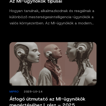
Az MI-ügynökök típusai
Hogyan tanulnak, alkalmazkodnak és reagálnak a
különböző mesterségesintelligencia-ügynökök a
valós környezetben. Az MI-ügynökök a modern…
MIPRO
/
2025-10-14
Átfogó útmutató az MI-ügynökök
megértéséhez I. rész – 2025