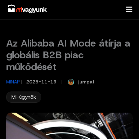
Skip
to
content
Az Alibaba AI Mode átírja a
globális B2B piac
működését
jumpat
MINAP
/
2025-11-19
/
MI-ügynök