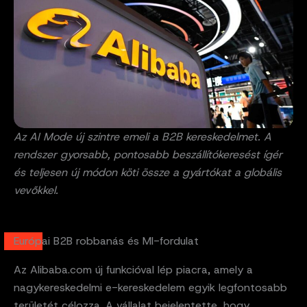
Az AI Mode új szintre emeli a B2B kereskedelmet. A
rendszer gyorsabb, pontosabb beszállítókeresést ígér
és teljesen új módon köti össze a gyártókat a globális
vevőkkel.
Európai B2B robbanás és MI-fordulat
Az Alibaba.com új funkcióval lép piacra, amely a
nagykereskedelmi e-kereskedelem egyik legfontosabb
területét célozza. A vállalat bejelentette, hogy