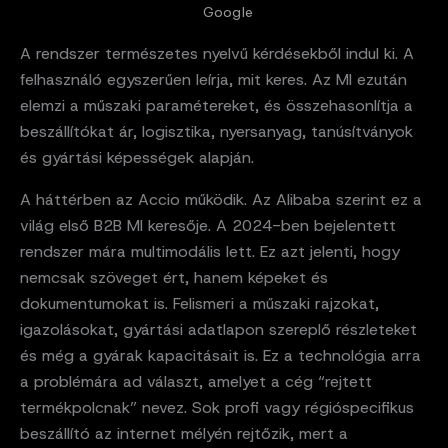
Google
A rendszer természetes nyelvű kérdésekből indul ki. A
felhasználó egyszerűen leírja, mit keres. Az MI ezután
elemzi a műszaki paramétereket, és összehasonlítja a
beszállítókat ár, logisztika, nyersanyag, tanúsítványok
és gyártási képességek alapján.
A háttérben az Accio működik. Az Alibaba szerint ez a
világ első B2B MI keresője. A 2024-ben bejelentett
rendszer mára multimodális lett. Ez azt jelenti, hogy
nemcsak szöveget ért, hanem képeket és
dokumentumokat is. Felismeri a műszaki rajzokat,
igazolásokat, gyártási adatlapon szereplő részleteket
és még a gyárak kapacitásait is. Ez a technológia arra
a problémára ad választ, amelyet a cég “rejtett
termékpolcnak” nevez. Sok profi vagy régióspecifikus
beszállító az internet mélyén rejtőzik, mert a