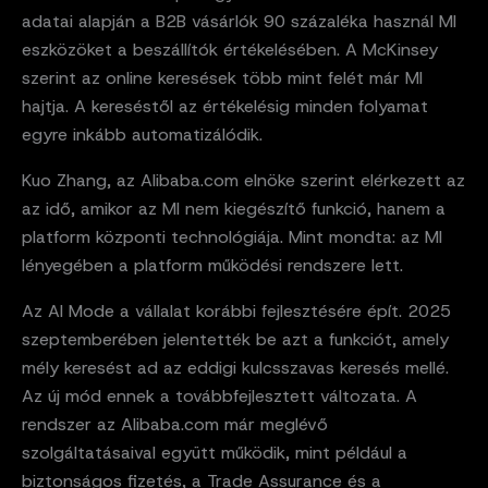
adatai alapján a B2B vásárlók 90 százaléka használ MI
eszközöket a beszállítók értékelésében. A McKinsey
szerint az online keresések több mint felét már MI
hajtja. A kereséstől az értékelésig minden folyamat
egyre inkább automatizálódik.
Kuo Zhang, az Alibaba.com elnöke szerint elérkezett az
az idő, amikor az MI nem kiegészítő funkció, hanem a
platform központi technológiája. Mint mondta: az MI
lényegében a platform működési rendszere lett.
Az AI Mode a vállalat korábbi fejlesztésére épít. 2025
szeptemberében jelentették be azt a funkciót, amely
mély keresést ad az eddigi kulcsszavas keresés mellé.
Az új mód ennek a továbbfejlesztett változata. A
rendszer az Alibaba.com már meglévő
szolgáltatásaival együtt működik, mint például a
biztonságos fizetés, a Trade Assurance és a