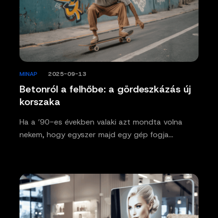
MINAP
/
2025-09-13
Betonról a felhőbe: a gördeszkázás új
korszaka
Ha a ’90-es években valaki azt mondta volna
nekem, hogy egyszer majd egy gép fogja…