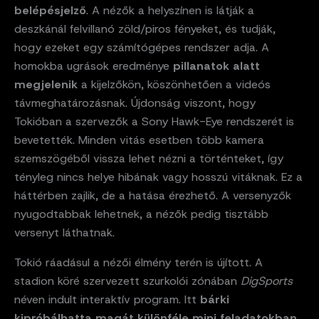
belépésjelző
. A nézők a helyszínen is látják a
deszkánál felvillanó zöld/piros fényeket, és tudják,
hogy ezeket egy számítógépes rendszer adja. A
homokba ugrások eredménye
pillanatok alatt
megjelenik
a kijelzőkön, köszönhetően a videós
távmeghatározásnak. Újdonság viszont, hogy
Tokióban a szervezők a Sony Hawk-Eye rendszerét is
bevetették. Minden vitás esetben több kamera
szemszögéből vissza lehet nézni a történteket, így
tényleg nincs helye hibának vagy hosszú vitáknak. Ez a
háttérben zajlik, de a hatása érezhető. A versenyzők
nyugodtabbak lehetnek, a nézők pedig tisztább
versenyt láthatnak.
Tokió ráadásul a nézői élmény terén is újított. A
stadion köré szervezett szurkolói zónában
DigSports
néven indult interaktív program. Itt
bárki
kipróbálhatta magát különféle mini feladatokban,