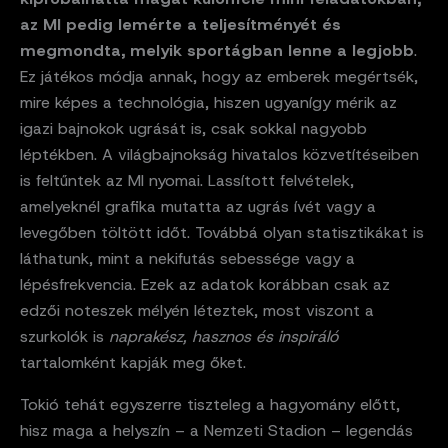
az MI pedig lemérte a teljesítményét és
megmondta, melyik sportágban lenne a legjobb
.
Ez játékos módja annak, hogy az emberek megértsék,
mire képes a technológia, hiszen ugyanígy mérik az
igazi bajnokok ugrását is, csak sokkal nagyobb
léptékben. A világbajnokság hivatalos közvetítéseiben
is feltűntek az MI nyomai. Lassított felvételek,
amelyeknél grafika mutatta az ugrás ívét vagy a
levegőben töltött időt. Továbbá olyan statisztikákat is
láthatunk, mint a nekifutás sebessége vagy a
lépésfrekvencia. Ezek az adatok korábban csak az
edzői noteszek mélyén léteztek, most viszont a
szurkolók is
naprakész, hasznos és inspiráló
tartalomként kapják meg őket.
Tokió tehát egyszerre tiszteleg a hagyomány előtt,
hisz maga a helyszín – a Nemzeti Stadion – legendás