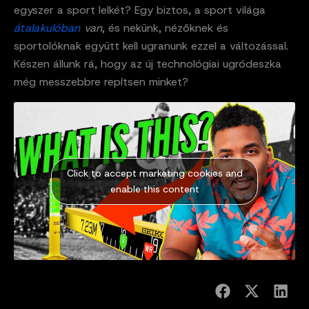
egyszer a sport lelkét? Egy biztos, a sport világa
átalakulóban
van
, és nekünk, nézőknek és
sportolóknak együtt kell ugranunk ezzel a változással.
Készen állunk rá, hogy az új technológiai ugródeszka
még messzebbre repítsen minket?
Click to accept marketing cookies and
enable this content