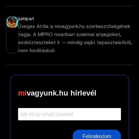
jumpat
Üveges Attila a mivagyunk.hu szerkesztőségének
tagja. A MIPRO rovatban szakmai anyagokat,
eszközteszteket ír — mindig saját tapasztalatból,
nem fordításból.
vagyunk.hu hírlevél
Feliratkozom