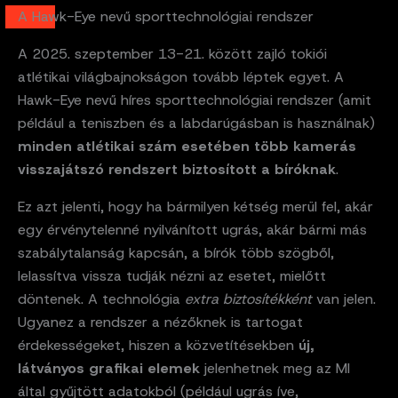
A Hawk-Eye nevű sporttechnológiai rendszer
A 2025. szeptember 13-21. között zajló tokiói
atlétikai világbajnokságon tovább léptek egyet. A
Hawk-Eye nevű híres sporttechnológiai rendszer (amit
például a teniszben és a labdarúgásban is használnak)
minden atlétikai szám esetében több kamerás
visszajátszó rendszert biztosított a bíróknak
.
Ez azt jelenti, hogy ha bármilyen kétség merül fel, akár
egy érvénytelenné nyilvánított ugrás, akár bármi más
szabálytalanság kapcsán, a bírók több szögből,
lelassítva vissza tudják nézni az esetet, mielőtt
döntenek. A technológia
extra biztosítékként
van jelen.
Ugyanez a rendszer a nézőknek is tartogat
érdekességeket, hiszen a közvetítésekben
új,
látványos grafikai elemek
jelenhetnek meg az MI
által gyűjtött adatokból (például ugrás íve,