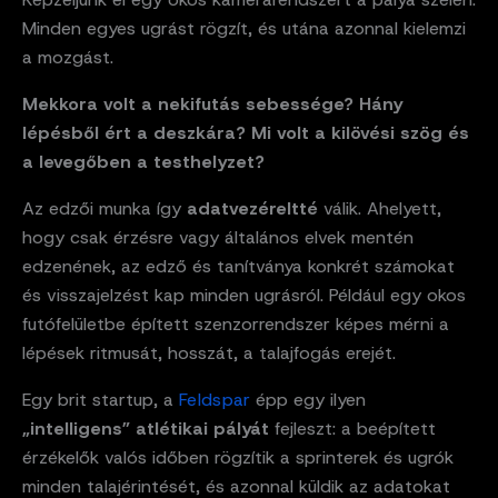
Minden egyes ugrást rögzít, és utána azonnal kielemzi
a mozgást.
Mekkora volt a nekifutás sebessége? Hány
lépésből ért a deszkára? Mi volt a kilövési szög és
a levegőben a testhelyzet?
Az edzői munka így
adatvezéreltté
válik. Ahelyett,
hogy csak érzésre vagy általános elvek mentén
edzenének, az edző és tanítványa konkrét számokat
és visszajelzést kap minden ugrásról. Például egy okos
futófelületbe épített szenzorrendszer képes mérni a
lépések ritmusát, hosszát, a talajfogás erejét.
Egy brit startup, a
Feldspar
épp egy ilyen
„intelligens” atlétikai pályát
fejleszt: a beépített
érzékelők valós időben rögzítik a sprinterek és ugrók
minden talajérintését, és azonnal küldik az adatokat