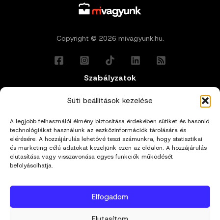
Copyright © 2026 mivagyunk.hu.
Szabályzatok
Általános Felhasználási Feltételek
Süti beállítások kezelése
A legjobb felhasználói élmény biztosítása érdekében sütiket és hasonló
Adatkezelési Tájékoztató
technológiákat használunk az eszközinformációk tárolására és
elérésére. A hozzájárulás lehetővé teszi számunkra, hogy statisztikai
és marketing célú adatokat kezeljünk ezen az oldalon. A hozzájárulás
Impresszum
elutasítása vagy visszavonása egyes funkciók működését
befolyásolhatja.
Cookie Policy (EU)
Elfogadom
Kapcsolat
Elutasítom