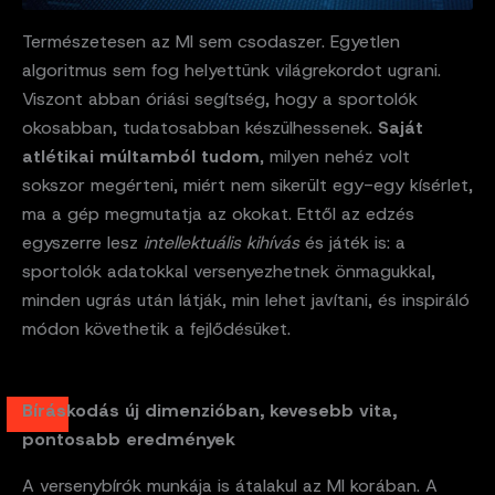
Természetesen az MI sem csodaszer. Egyetlen
algoritmus sem fog helyettünk világrekordot ugrani.
Viszont abban óriási segítség, hogy a sportolók
okosabban, tudatosabban készülhessenek.
Saját
atlétikai múltamból tudom
, milyen nehéz volt
sokszor megérteni, miért nem sikerült egy-egy kísérlet,
ma a gép megmutatja az okokat. Ettől az edzés
egyszerre lesz
intellektuális kihívás
és játék is: a
sportolók adatokkal versenyezhetnek önmagukkal,
minden ugrás után látják, min lehet javítani, és inspiráló
módon követhetik a fejlődésüket.
Bíráskodás új dimenzióban, kevesebb vita,
pontosabb eredmények
A versenybírók munkája is átalakul az MI korában. A