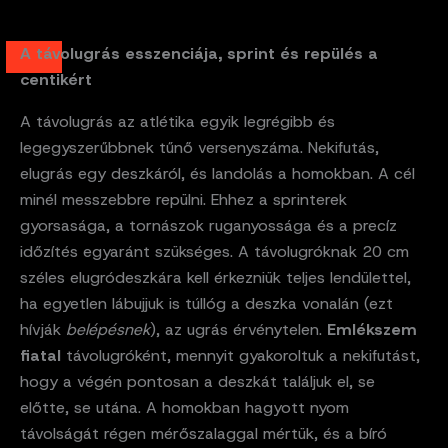
A távolugrás esszenciája, sprint és repülés a
centikért
A távolugrás az atlétika egyik legrégibb és
legegyszerűbbnek tűnő versenyszáma. Nekifutás,
elugrás egy deszkáról, és landolás a homokban. A cél
minél messzebbre repülni. Ehhez a sprinterek
gyorsasága, a tornászok ruganyossága és a precíz
időzítés egyaránt szükséges. A távolugróknak 20 cm
széles elugródeszkára kell érkezniük teljes lendülettel,
ha egyetlen lábujjuk is túllóg a deszka vonalán (ezt
hívják
belépésnek
), az ugrás érvénytelen.
Emlékszem
fiatal
távolugróként, mennyit gyakoroltuk a nekifutást,
hogy a végén pontosan a deszkát találjuk el, se
előtte, se utána. A homokban hagyott nyom
távolságát régen mérőszalaggal mértük, és a bíró