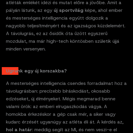
atléták emlékét idézi és mutat előre a jövőbe. Amit a
pályán látunk, az egy
új sportvilág
képe, ahol ember
és mesterséges intelligencia együtt dolgozik a
nagyobb teljesítményért és az igazságos küzdelemért.
A távolugrás, ez az ősidők óta űzött egyszerű
mozdulat, ma már high-tech köntösben születik újjá
minden versenyen.
Ugrunk egy új korszakba?
A mesterséges intelligencia csendes forradalmat hoz a
távolugrásban: precízebb bíráskodást, okosabb
edzéseket, új élményeket. Mégis megmarad benne
valami örök: az emberi elrugaszkodás vágya. A
homokba érkezéskor a gép csak mér, a siker vagy
kudarc érzését ugyanúgy az atléta éli át. A kérdés az,
hol a határ
: meddig segít az MI, és nem veszi-e el