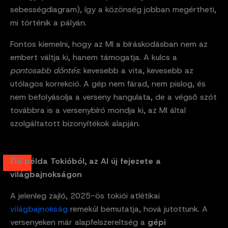
sebességdiagram), így a közönség jobban megértheti,
mi történik a pályán.
Fontos kiemelni, hogy az MI a bíráskodásban nem az
embert váltja ki, hanem támogatja. A kulcs a
pontosabb döntés
: kevesebb a vita, kevesebb az
utólagos korrekció. A gép nem fárad, nem pislog, és
nem befolyásolja a verseny hangulata, de a végső szót
továbbra is a versenybíró mondja ki, az MI által
szolgáltatott bizonyítékok alapján.
Élő példa Tokióból, az AI új fejezete a
világbajnokságon
A jelenleg zajló, 2025-ös tokiói atlétikai
világbajnokság
remekül bemutatja, hová jutottunk. A
versenyeken már alapfelszereltség a
gépi