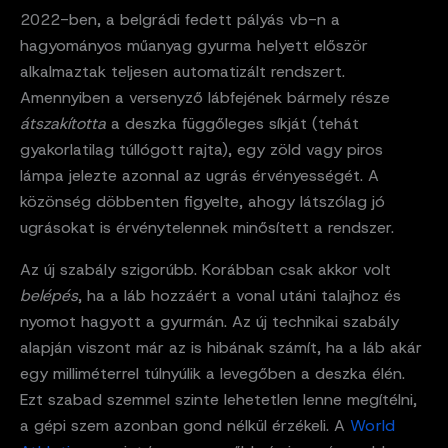
2022-ben, a belgrádi fedett pályás vb-n a
hagyományos műanyag gyurma helyett először
alkalmaztak teljesen automatizált rendszert.
Amennyiben a versenyző lábfejének bármely része
átszakította
a deszka függőleges síkját (tehát
gyakorlatilag túllógott rajta), egy zöld vagy piros
lámpa jelezte azonnal az ugrás érvényességét. A
közönség döbbenten figyelte, ahogy látszólag jó
ugrásokat is érvénytelennek minősített a rendszer.
Az új szabály szigorúbb. Korábban csak akkor volt
belépés
, ha a láb hozzáért a vonal utáni talajhoz és
nyomot hagyott a gyurmán. Az új technikai szabály
alapján viszont már az is hibának számít, ha a láb akár
egy milliméterrel túlnyúlik a levegőben a deszka élén.
Ezt szabad szemmel szinte lehetetlen lenne megítélni,
a gépi szem azonban gond nélkül érzékeli. A
World