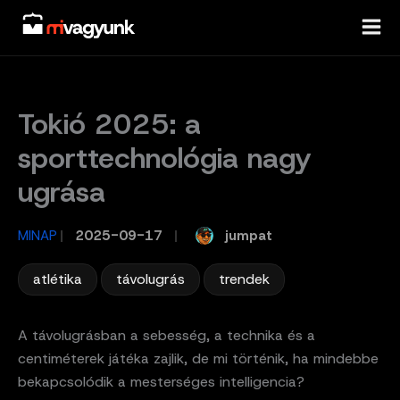
Skip
to
content
Tokió 2025: a
sporttechnológia nagy
ugrása
jumpat
MINAP
/
2025-09-17
/
,
,
atlétika
távolugrás
trendek
A távolugrásban a sebesség, a technika és a
centiméterek játéka zajlik, de mi történik, ha mindebbe
bekapcsolódik a mesterséges intelligencia?