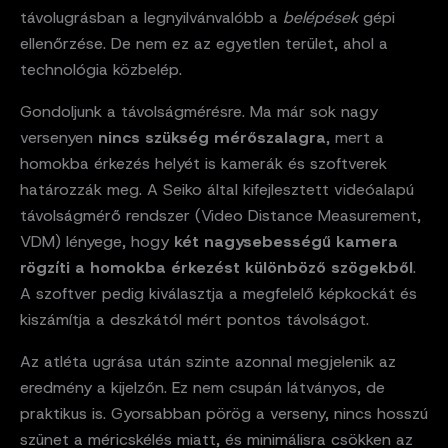
távolugrásban a legnyilvánvalóbb a
belépések
gépi
ellenőrzése. De nem ez az egyetlen terület, ahol a
technológia közbelép.
Gondoljunk a távolságmérésre. Ma már sok nagy
versenyen
nincs szükség mérőszalagra
, mert a
homokba érkezés helyét is kamerák és szoftverek
határozzák meg. A Seiko által kifejlesztett videóalapú
távolságmérő rendszer (Video Distance Measurement,
VDM) lényege, hogy
két nagysebességű kamera
rögzíti a homokba érkezést különböző szögekből
.
A szoftver pedig kiválasztja a megfelelő képkockát és
kiszámítja a deszkától mért pontos távolságot.
Az atléta ugrása után szinte azonnal megjelenik az
eredmény a kijelzőn. Ez nem csupán látványos, de
praktikus is. Gyorsabban pörög a verseny, nincs hosszú
szünet a méricskélés miatt, és minimálisra csökken az