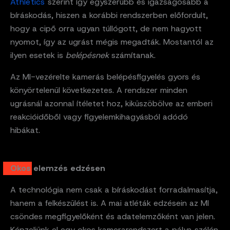
Athletics
szerint így egyszerűbb és igazságosabb a
bíráskodás, hiszen a korábbi rendszerben előfordult,
hogy a cipő orra ugyan túllógott, de nem hagyott
nyomot, így az ugrást mégis megadták. Mostantól az
ilyen esetek is
belépésnek
számítanak.
Az MI-vezérelte kamerás belépésfigyelés gyors és
könyörtelenül következetes. A rendszer minden
ugrásnál azonnal ítéletet hoz, kiküszöbölve az emberi
reakcióidőből vagy figyelemkihagyásból adódó
hibákat.
Okos elemzés edzésen
A technológia nem csak a bíráskodást forradalmasítja,
hanem a felkészülést is. A mai atléták edzésein az MI
csöndes megfigyelőként és adatelemzőként van jelen.
Képzeljünk el egy okos kamerarendszert a pálya szélén.