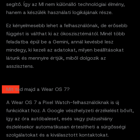
segítő. Így az MI nem különálló technológiai élmény,
hanem a készülék használati logikájának része.
Ez kényelmesebb lehet a felhasználónak, de erősebb
függést is válthat ki az ökoszisztémától. Minél több
feladatba épül be a Gemini, annál kevésbé lesz
mindegy, ki kezeli az adatokat, milyen beállításokat
látunk és mennyire értjük, miből dolgozik az
asszisztens.
Mit tud majd a Wear OS 7?
A Wear OS 7 a Pixel Watch-felhasználóknak is új
funkciókat hoz. A Google vészhelyzeti érzékelést bővít,
így az óra autóbaleset, esés vagy pulzushiány
észlelésekor automatikusan értesítheti a sürgősségi
szolgálatokat és a kiválasztott kontaktokat.