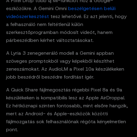
A Pixel Drop több új MI-funkciót hoz a Google-
eszközökre. A Gemini Omni
beszélgetésen belüli
videószerkesztést
tesz lehetővé. Ez azt jelenti, hogy
a felhasználó nem feltétlenül külön
szerkesztőprogramban módosít videót, hanem
párbeszédben kérhet változtatásokat.
A Lyria 3 zenegeneráló modell a Gemini appban
szöveges promptokból vagy képekből készíthet
zeneszámokat. Az AudioLM a Pixel 10a készülékeken
jobb beszédről beszédre fordítást ígér.
A Quick Share fájlmegosztás régebbi Pixel 8a és 9a
készülékeken is kompatibilis lesz az Apple AirDroppal.
Ez hétköznapi szinten fontosabb, mint elsőre hangzik,
mert az Android- és Apple-eszközök közötti
fájlmozgatás sok felhasználónak régóta kényelmetlen
pont.