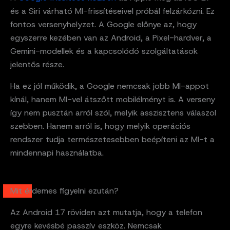
és a Siri várható MI-frissítéseivel próbál felzárkózni. Ez
fontos versenyhelyzet. A Google előnye az, hogy
egyszerre kezében van az Android, a Pixel-hardver, a
Gemini-modellek és a kapcsolódó szolgáltatások
jelentős része.
Ha ez jól működik, a Google nemcsak jobb MI-appot
kínál, hanem MI-vel átszőtt mobilélményt is. A verseny
így nem pusztán arról szól, melyik asszisztens válaszol
szebben. Hanem arról is, hogy melyik operációs
rendszer tudja természetesebben beépíteni az MI-t a
mindennapi használatba.
Mit érdemes figyelni ezután?
Az Android 17 röviden azt mutatja, hogy a telefon
egyre kevésbé passzív eszköz. Nemcsak