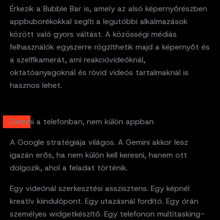
Érkezik a Bubble Bar is, amely az alsó képernyőrészben
appbuborékokkal segíti a legutóbbi alkalmazások
között való gyors váltást. A közösségi médiás
felhasználók egyszerre rögzíthetik majd a képernyőt és
a szelfikamerát, ami reakcióvideóknál,
oktatóanyagoknál és rövid videós tartalmaknál is
hasznos lehet.
Gemini a telefonban, nem külön appban
A Google stratégiája világos. A Gemini akkor lesz
igazán erős, ha nem külön kell keresni, hanem ott
dolgozik, ahol a feladat történik.
Egy videónál szerkesztési asszisztens. Egy képnél
kreatív kiindulópont. Egy utazásnál fordító. Egy órán
személyes widgetkészítő. Egy telefonon multitasking-