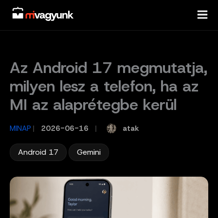
Skip
to
content
Az Android 17 megmutatja,
milyen lesz a telefon, ha az
MI az alaprétegbe kerül
atak
MINAP
/
2026-06-16
/
,
Android 17
Gemini