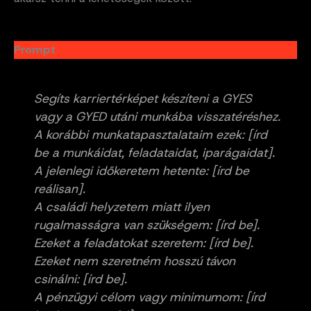
Prompt
Segíts karriertérképet készíteni a GYES
vagy a GYED utáni munkába visszatéréshez.
A korábbi munkatapasztalataim ezek: [írd
be a munkáidat, feladataidat, iparágaidat].
A jelenlegi időkeretem hetente: [írd be
reálisan].
A családi helyzetem miatt ilyen
rugalmasságra van szükségem: [írd be].
Ezeket a feladatokat szeretem: [írd be].
Ezeket nem szeretném hosszú távon
csinálni: [írd be].
A pénzügyi célom vagy minimumom: [írd