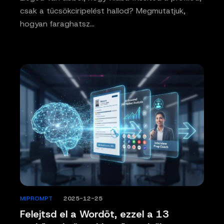
csak a tücsökciripelést hallod? Megmutatjuk,
hogyan faraghatsz…
MIPROMPT
/
2025-12-25
Felejtsd el a Wordöt, ezzel a 13