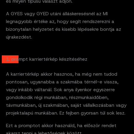
és milyen típusú választ adjon.
A GYES vagy GYED utáni álláskeresésnél az MI
legnagyobb értéke az, hogy segít rendszerezni a
bizonytalan helyzetet és kisebb lépésekre bontja az
újrakezdést.
1. prompt karriertérkép készítéséhez
A karriertérkép akkor hasznos, ha még nem tudod
pontosan, ugyanabba a szakmába térnél-e vissza,
vagy inkább váltanál. Sok anya ilyenkor egyszerre
gondolkodik régi munkában, részmunkaidőben,
távmunkában, új szakmában, saját vállalkozásban vagy
projektalapú munkában. Ez fejben gyorsan túl sok lesz.
Ezt a promptot akkor használd, ha először rendet
akarsz tenni a lehetőségek között.