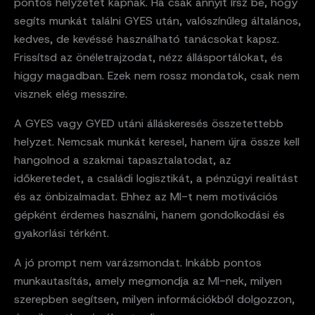
pontos helyzetet kapnak. Ha csak annyit írsz be, hogy
segíts munkát találni GYES után, valószínűleg általános,
kedves, de kevéssé használható tanácsokat kapsz.
Frissítsd az önéletrajzodat, nézz állásportálokat, és
higgy magadban. Ezek nem rossz mondatok, csak nem
visznek elég messzire.
A GYES vagy GYED utáni álláskeresés összetettebb
helyzet. Nemcsak munkát keresel, hanem újra össze kell
hangolnod a szakmai tapasztalatodat, az
időkeretedet, a családi logisztikát, a pénzügyi realitást
és az önbizalmadat. Ehhez az MI-t nem motivációs
gépként érdemes használni, hanem gondolkodási és
gyakorlási térként.
A jó prompt nem varázsmondat. Inkább pontos
munkautasítás, amely megmondja az MI-nek, milyen
szerepben segítsen, milyen információkból dolgozzon,