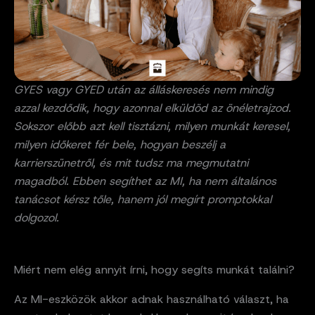
GYES vagy GYED után az álláskeresés nem mindig
azzal kezdődik, hogy azonnal elküldöd az önéletrajzod.
Sokszor előbb azt kell tisztázni, milyen munkát keresel,
milyen időkeret fér bele, hogyan beszélj a
karrierszünetről, és mit tudsz ma megmutatni
magadból. Ebben segíthet az MI, ha nem általános
tanácsot kérsz tőle, hanem jól megírt promptokkal
dolgozol.
Miért nem elég annyit írni, hogy segíts munkát találni?
Az MI-eszközök akkor adnak használható választ, ha