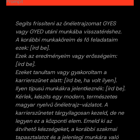
Prompt
Segíts frissíteni az önéletrajzomat GYES
vagy GYED utáni munkába visszatéréshez.
A korábbi munkaköreim és fő feladataim
ezek: [írd be].
Ezek az eredményeim vagy erősségeim:
[írd be].
Ezeket tanultam vagy gyakoroltam a
karrierszünet alatt: [írd be, ha volt ilyen].
Ilyen típusú munkákra jelentkeznék: [írd be].
Kérlek, készíts egy modern, természetes
magyar nyelvű önéletrajz-vázlatot. A
karrierszünetet tárgyilagosan kezeld, de ne
legyen ez a központi elem. Emeld ki az
átvihető készségeket, a korábbi szakmai
tapasztalatot és a jelenlegi munkára való