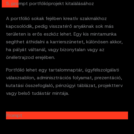
5. prompt portfólióprojekt kitalálásához
A portfólió sokak fejében kreatív szakmákhoz
kapcsolódik, pedig visszatérő anyáknak sok más
területen is erős eszköz lehet. Egy kis mintamunka
segíthet áthidalni a karrierszünetet, különösen akkor,
ha pályát váltanál, vagy bizonytalan vagy az
önéletrajzod erejében.
Portfólió lehet egy tartalomnaptár, ügyfélszolgálati
válaszsablon, adminisztrációs folyamat, prezentáció,
kutatási összefoglaló, pénzügyi táblázat, projektterv
vagy belső tudástár mintája.
Prompt