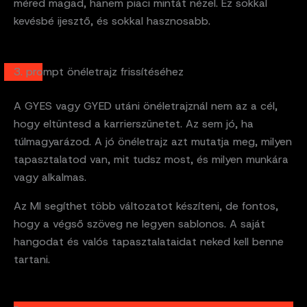
méred magad, hanem piaci mintát nézel. Ez sokkal
kevésbé ijesztő, és sokkal hasznosabb.
3. prompt önéletrajz frissítéséhez
A GYES vagy GYED utáni önéletrajznál nem az a cél,
hogy eltüntesd a karrierszünetet. Az sem jó, ha
túlmagyarázod. A jó önéletrajz azt mutatja meg, milyen
tapasztalatod van, mit tudsz most, és milyen munkára
vagy alkalmas.
Az MI segíthet több változatot készíteni, de fontos,
hogy a végső szöveg ne legyen sablonos. A saját
hangodat és valós tapasztalataidat neked kell benne
tartani.