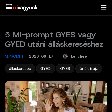
Skip
to
content
5 MI-prompt GYES vagy
GYED utáni álláskereséshez
Lenchee
MIPROMPT
/
2026-06-17
/
,
,
,
álláskeresés
GYED
GYES
önéletrajz