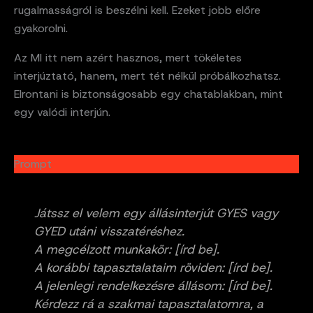
rugalmasságról is beszélni kell. Ezeket jobb előre
gyakorolni.
Az MI itt nem azért hasznos, mert tökéletes
interjúztató, hanem, mert tét nélkül próbálkozhatsz.
Elrontani is biztonságosabb egy chatablakban, mint
egy valódi interjún.
Prompt
Játssz el velem egy állásinterjút GYES vagy
GYED utáni visszatéréshez.
A megcélzott munkakör: [írd be].
A korábbi tapasztalataim röviden: [írd be].
A jelenlegi rendelkezésre állásom: [írd be].
Kérdezz rá a szakmai tapasztalatomra, a