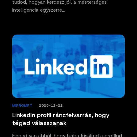
tudod, hogyan kérdezz jól, a mesterséges
intelligencia egyszerre…
MIPROMPT
/
2025-12-21
LinkedIn profil ráncfelvarrás, hogy
téged válasszanak
Eleged van abból, hogy hiába frissíted a profilod,