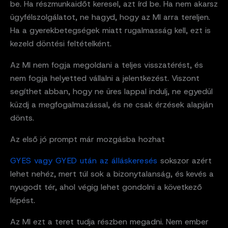
be. Ha részmunkaidőt keresel, azt írd be. Ha nem akarsz
ügyfélszolgálatot, ne hagyd, hogy az MI arra tereljen.
Ha a gyerekbetegségek miatt rugalmasság kell, ezt is
kezeld döntési feltételként.
Az MI nem fogja megoldani a teljes visszatérést, és
nem fogja helyetted vállalni a jelentkezést. Viszont
segíthet abban, hogy ne üres lappal indulj, ne egyedül
küzdj a megfogalmazással, és ne csak érzések alapján
dönts.
Az első jó prompt már mozgásba hozhat
GYES vagy GYED után az álláskeresés
sokszor azért
lehet nehéz, mert túl sok a bizonytalanság, és kevés a
nyugodt tér, ahol végig lehet gondolni a következő
lépést.
Az MI ezt a teret tudja részben megadni. Nem ember