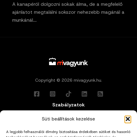
A kanapéról dolgozni sokak álma, de a megfelelő
ajánlatot megtalálni sokszor nehezebb magánál a
munkánál.…
Copyright © 2026 mivagyunk.hu.
Szabályzatok
Általános Felhasználási Feltételek
Süti beállítások kezelése
A legjobb felhasználói élmény biztosítása érdekében sütiket és hasonló
Adatkezelési Tájékoztató