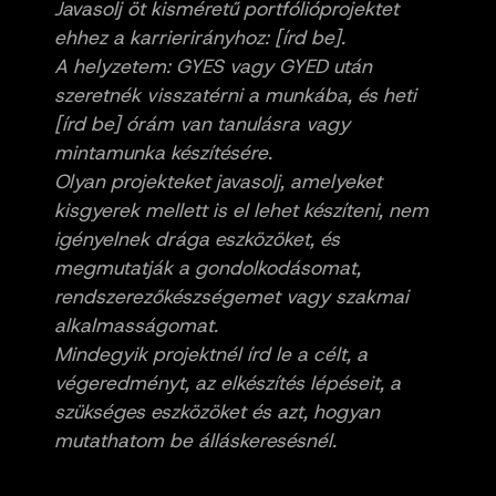
Javasolj öt kisméretű portfólióprojektet
ehhez a karrierirányhoz: [írd be].
A helyzetem: GYES vagy GYED után
szeretnék visszatérni a munkába, és heti
[írd be] órám van tanulásra vagy
mintamunka készítésére.
Olyan projekteket javasolj, amelyeket
kisgyerek mellett is el lehet készíteni, nem
igényelnek drága eszközöket, és
megmutatják a gondolkodásomat,
rendszerezőkészségemet vagy szakmai
alkalmasságomat.
Mindegyik projektnél írd le a célt, a
végeredményt, az elkészítés lépéseit, a
szükséges eszközöket és azt, hogyan
mutathatom be álláskeresésnél.