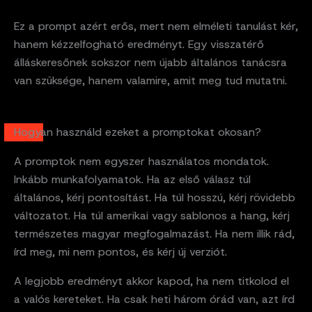
Ez a prompt azért erős, mert nem elméleti tanulást kér,
hanem kézzelfogható eredményt. Egy visszatérő
álláskeresőnek sokszor nem újabb általános tanácsra
van szüksége, hanem valamire, amit meg tud mutatni.
Hogyan használd ezeket a promptokat okosan?
A promptok nem egyszer használatos mondatok.
Inkább munkafolyamatok. Ha az első válasz túl
általános, kérj pontosítást. Ha túl hosszú, kérj rövidebb
változatot. Ha túl amerikai vagy sablonos a hang, kérj
természetes magyar megfogalmazást. Ha nem illik rád,
írd meg, mi nem pontos, és kérj új verziót.
A legjobb eredményt akkor kapod, ha nem titkolod el
a valós kereteket. Ha csak heti három órád van, azt írd