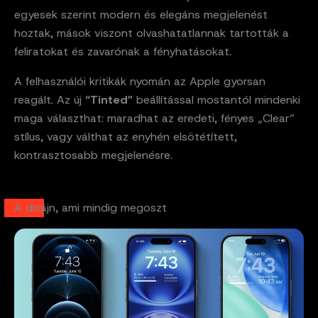
egyesek szerint modern és elegáns megjelenést
hoztak, mások viszont olvashatatlannak tartották a
feliratokat és zavarónak a fényhatásokat.
A felhasználói kritikák nyomán az Apple gyorsan
reagált. Az új
“Tinted”
beállítással mostantól mindenki
maga választhat: maradhat az eredeti, fényes „Clear”
stílus, vagy válthat az enyhén elsötétített,
kontrasztosabb megjelenésre.
A dizájn, ami mindig megoszt