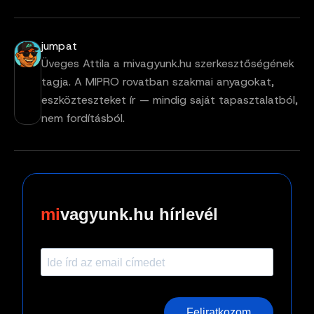
jumpat
Üveges Attila a mivagyunk.hu szerkesztőségének
tagja. A MIPRO rovatban szakmai anyagokat,
eszközteszteket ír — mindig saját tapasztalatból,
nem fordításból.
vagyunk.hu hírlevél
Feliratkozom