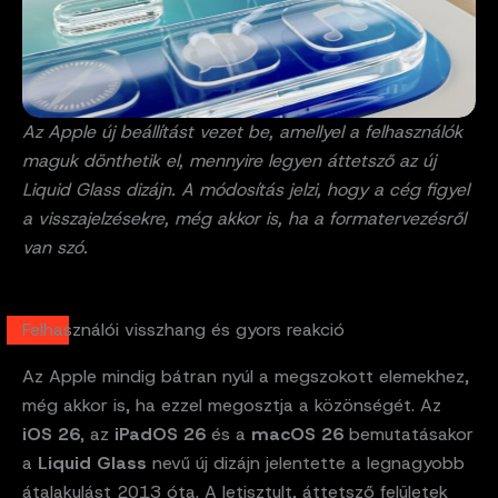
Az Apple új beállítást vezet be, amellyel a felhasználók
maguk dönthetik el, mennyire legyen áttetsző az új
Liquid Glass dizájn. A módosítás jelzi, hogy a cég figyel
a visszajelzésekre, még akkor is, ha a formatervezésről
van szó.
Felhasználói visszhang és gyors reakció
Az Apple mindig bátran nyúl a megszokott elemekhez,
még akkor is, ha ezzel megosztja a közönségét. Az
iOS 26
, az
iPadOS 26
és a
macOS 26
bemutatásakor
a
Liquid Glass
nevű új dizájn jelentette a legnagyobb
átalakulást 2013 óta. A letisztult, áttetsző felületek