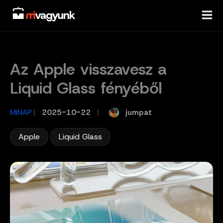
Skip
to
content
Az Apple visszavesz a
Liquid Glass fényéből
jumpat
MINAP
/
2025-10-22
/
,
Apple
Liquid Glass