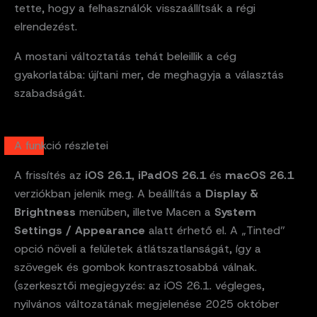
tette, hogy a felhasználók visszaállítsák a régi
elrendezést.
A mostani változtatás tehát beleillik a cég
gyakorlatába: újítani mer, de meghagyja a választás
szabadságát.
A funkció részletei
A frissítés az
iOS 26.1
,
iPadOS 26.1
és
macOS 26.1
verziókban jelenik meg. A beállítás a
Display &
Brightness
menüben, illetve Macen a
System
Settings / Appearance
alatt érhető el. A „Tinted”
opció növeli a felületek átlátszatlanságát, így a
szövegek és gombok kontrasztosabbá válnak.
(szerkesztői megjegyzés: az iOS 26.1. végleges,
nyilvános változatának megjelenése 2025 október