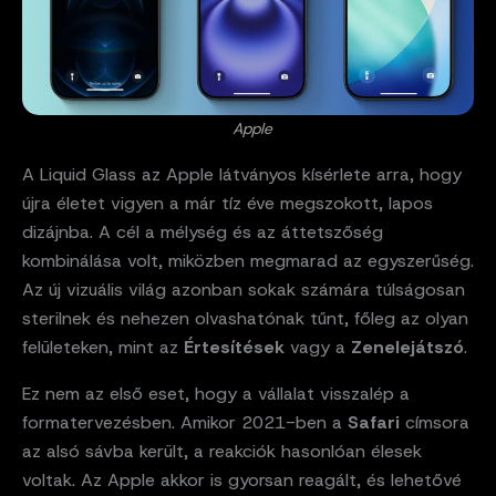
Apple
A Liquid Glass az Apple látványos kísérlete arra, hogy
újra életet vigyen a már tíz éve megszokott, lapos
dizájnba. A cél a mélység és az áttetszőség
kombinálása volt, miközben megmarad az egyszerűség.
Az új vizuális világ azonban sokak számára túlságosan
sterilnek és nehezen olvashatónak tűnt, főleg az olyan
felületeken, mint az
Értesítések
vagy a
Zenelejátszó
.
Ez nem az első eset, hogy a vállalat visszalép a
formatervezésben. Amikor 2021-ben a
Safari
címsora
az alsó sávba került, a reakciók hasonlóan élesek
voltak. Az Apple akkor is gyorsan reagált, és lehetővé