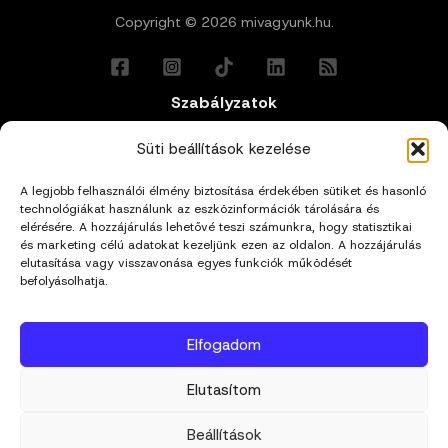
Copyright © 2026 mivagyunk.hu.
Szabályzatok
Általános Felhasználási Feltételek
Süti beállítások kezelése
A legjobb felhasználói élmény biztosítása érdekében sütiket és hasonló
Adatkezelési Tájékoztató
technológiákat használunk az eszközinformációk tárolására és
elérésére. A hozzájárulás lehetővé teszi számunkra, hogy statisztikai
Impresszum
és marketing célú adatokat kezeljünk ezen az oldalon. A hozzájárulás
elutasítása vagy visszavonása egyes funkciók működését
befolyásolhatja.
Cookie Policy (EU)
Elfogadom
Kapcsolat
Elutasítom
hello@mivagyunk.hu
Beállítások