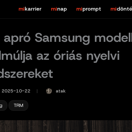
karrier
nap
prompt
dönté
 apró Samsung model
lmúlja az óriás nyelvi
dszereket
atak
2025-10-22
/
,
g
TRM