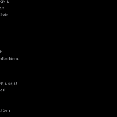
ogy a
ban
hibás
bi
dolkodásra.
ítja saját
eti
sztően