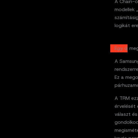
A Chain-o
modellek 
számítási
logikát e
Egy új me
A Samsung
rendszerre
Ez a mego
párhuzamo
A TRM ezze
érvelését 
választ és
gondolkodá
megismétel