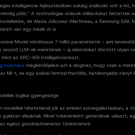
ges intelligencia fejlesztésében sokáig uralkodó volt a hit, 
indig jobb.” A technológiai óriások milliárdokat fektettek 
odellekbe, de Alexia Jolicoeur-Martineau, a Samsung SAIL 
zerint van egy másik út is.
cursive Model mindössze 7 millió paraméterrel – ami keveseb
 vezető LLM-ek méretének – új rekordokat döntött olyan n
 mint az ARC-AGI intelligenciateszt.
g kutatása
megkérdőjelezi azt a dogmát, hogy csak a mére
e az MI-t, és egy sokkal fenntarthatóbb, hatékonyabb irányt k
dellek logikai gyengesége
vi modellek hihetetlenül jók az emberi szövegalkotásban, a 
 gyakran elbuknak. Mivel tokenenként generálnak választ, e
a az egész gondolatmenetet tönkreteheti.