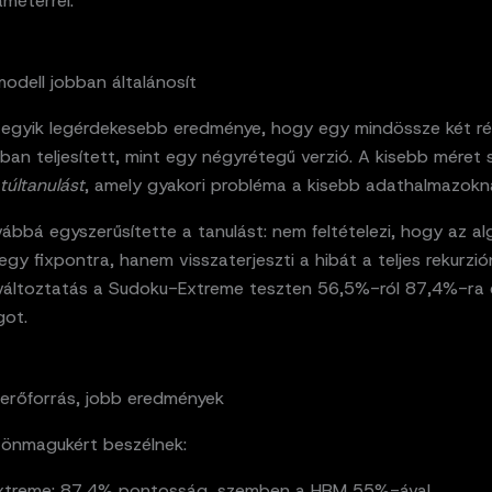
méterrel.
odell jobban általánosít
 egyik legérdekesebb eredménye, hogy egy mindössze két r
ban teljesített, mint egy négyrétegű verzió. A kisebb méret 
túltanulást
, amely gyakori probléma a kisebb adathalmazokná
bbá egyszerűsítette a tanulást: nem feltételezi, hogy az al
egy fixpontra, hanem visszaterjeszti a hibát a teljes rekurzió
változtatás a Sudoku-Extreme teszten 56,5%-ról 87,4%-ra 
ot.
erőforrás, jobb eredmények
önmagukért beszélnek:
treme: 87,4% pontosság, szemben a HRM 55%-ával.