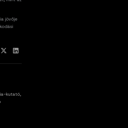
ia jövője
kodási
ia-kutató,
p