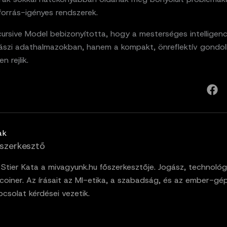
őforrás-igényes rendszerek.
ursive Model bebizonyította, hogy a mesterséges intelligenc
ászi adathalmazokban, hanem a kompakt, önreflektív gondol
n rejlik.
ak
szerkesztő
. Stier Kata a mivagyunk.hu főszerkesztője. Jogász, technológ
tcoiner. Az írásait az MI-etika, a szabadság, és az ember-gé
pcsolat kérdései vezetik.