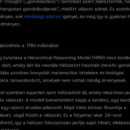
f-Thought („gondolatlánc”) technikát azért fejlesztették, h
„hangosan gondolkodjanak”, mielőtt választ adnak. Ez azon
gényes, sok
minőségi adatot
igényel, és még így is gyakran 
redményez.
gközelítés: a TRM működése
 kutatása a Hierarchical Reasoning Model (HRM) nevű koráb
 épít, amely két kis neurális hálózatot használt iteratív gon
ldás azonban bonyolult matematikai tételekre és biológiai
kra támaszkodott, amelyek nem voltak mindig érvényesek.
l szemben egyetlen apró hálózatból áll, amely rekurzívan jav
és válaszát. A modell bemenetként kapja a kérdést, egy kezd
 egy rejtett érvelési jellemzőt. Majd több körben finomítja a
sát, végül frissíti a válaszát. Ez a folyamat akár 16-szor
hető, így a hálózat fokozatosan javítja saját hibáit, elképe