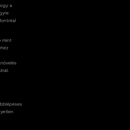
hogy a
egyre
Montréal
b mint
ehéz
tnövelés
ínál.
többlépéses
gyetlen