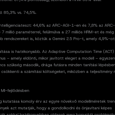
: 85,3% vs. 74,5%.
ntelligenciateszt: 44,6% az ARC-AGI-1-en és 7,8% az ARC
7 millió paraméterrel, felülmúlva a 27 milliós HRM-et és még
 rendszereket is, köztük a Gemini 2.5 Pro-t, amely 4,9%-ot 
ítása is hatékonyabb. Az Adaptive Computation Time (ACT)
s – amely eldönti, mikor javított eleget a modell – egysze
ncs szükség második, drága futásra minden tanítási lépésben
 csökkenti a számítási költségeket, miközben a teljesítmény 
z MI-fejlődésben
 kutatása komoly érv az egyre növekvő modellméretek trendj
nyek azt mutatják, hogy a gondolkodni és önjavítani képes
úrák sokkal hatékonyabban oldanak meg bonyolult problémáka