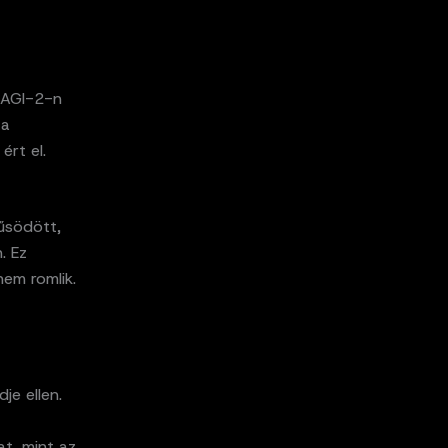
-AGI-2-n
 a
ért el.
rűsödött,
. Ez
nem romlik.
e ellen.
t, mint az