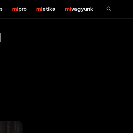
s
pro
etika
vagyunk
l