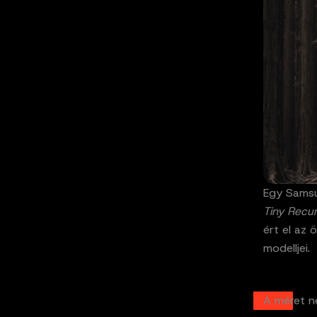
Egy Samsu
Tiny Recu
ért el az 
modelljei.
A méret 