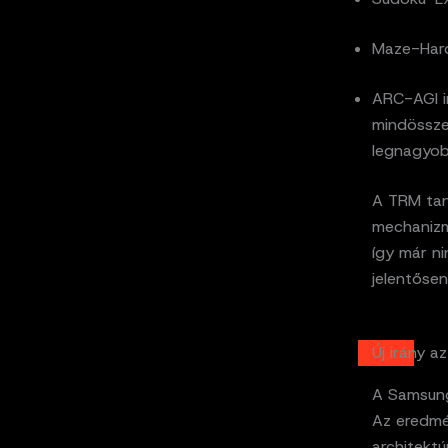
Maze-Hard
ARC-AGI i
mindössze 
legnagyobb
A TRM tan
mechanizmu
így már ni
jelentősen
Új irány a
A Samsung
Az eredmé
architekt