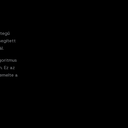
étegű
segített
l.
goritmus
n. Ez az
emelte a