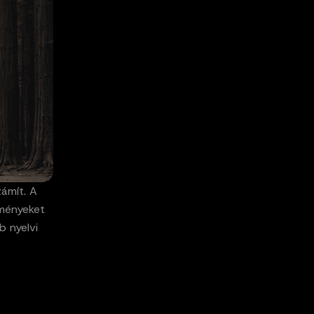
ámít. A
dményeket
b nyelvi