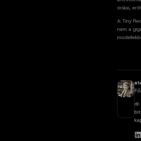
óriási, er
A Tiny Rec
nem a gig
modellekbe
at
Fő
dr
bi
ka