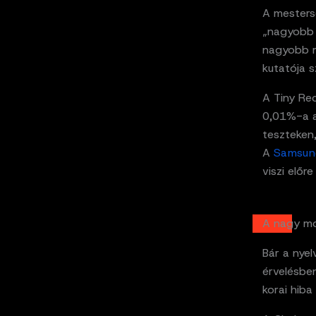
A mestersé
„nagyobb m
nagyobb m
kutatója s
A Tiny Re
0,01%-a a
teszteken,
A
Samsun
viszi előr
A nagy mo
Bár a nyel
érvelésben
korai hib