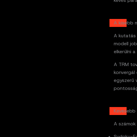
kevés para
A kisebb m
A kutatás
modell job
elkerülni a
A TRM tová
konvergál 
egyszerű 
pontosság
Kevesebb 
A számok 
Sudoku-Ex