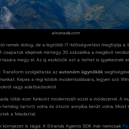
aircanada.com
ió remek dolog, de a legtöbb IT-költségvetést megfojtja a t
A csapatok idejének mintegy 30 százaléka a meglévő rendsz
rtására megy el. Az új eszközök ezt a terhet is igyekeznek en
tt Transform szolgáltatás az
autonóm ügynökök
segítségével
 munkát. Képes a régi kódok modernizálására, legyen szó W
okról vagy adatbázisokról.
nada több ezer funkciót modernizált ezzel a módszerrel. A m
 hetekig tartott volna és ötször annyiba került volna. Most
ztek a feladattal.
tői környezet is tágul. A Strands Agents SDK már nemcsak
Py