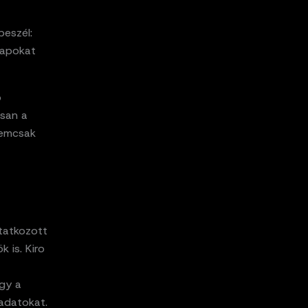
beszél:
napokat
ó
osan a
emcsak
utatkozott
k is. Kiro
gy a
ladatokat.