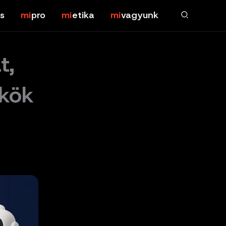
s
pro
etika
vagyunk
t,
kök