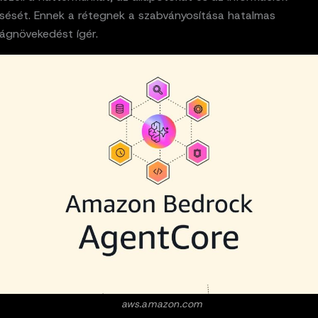
esését. Ennek a rétegnek a szabványosítása hatalmas
ágnövekedést ígér.
aws.amazon.com