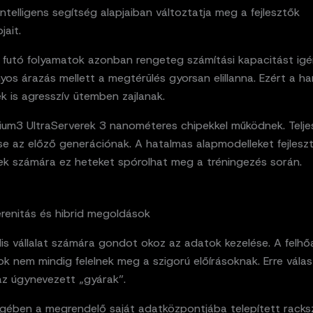
 intelligens segítség alapjaiban változtatja meg a fejlesztők
ait.
 futó folyamatok azonban rengeteg számítási kapacitást igé
s árazás mellett a megtérülés gyorsan elillanna. Ezért a ha
ek is agresszív ütemben zajlanak.
inium3 UltraServerek 3 nanométeres chipekkel működnek. Telj
se az előző generációnak. A hatalmas alapmodelleket fejlesz
ek számára ez heteket spórolhat meg a tréningezés során.
renitás és hibrid megoldások
is vállalat számára gondot okoz az adatok kezelése. A felhő
 nem mindig felelnek meg a szigorú előírásoknak. Erre válas
az úgynevezett „gyárak”.
egében a megrendelő saját adatközpontjába telepített racks