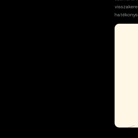
visszaker
hatékonys