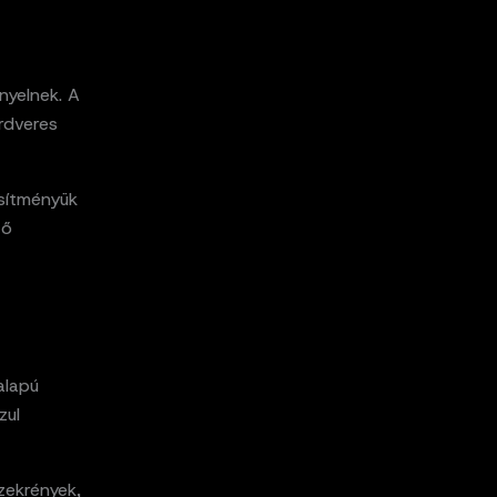
nyelnek. A
rdveres
esítményük
tő
alapú
zul
zekrények,