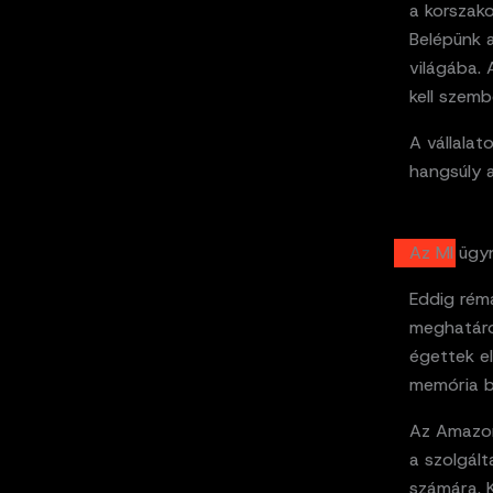
a korszako
Belépünk 
világába. 
kell szemb
A vállala
hangsúly 
Az MI ügy
Eddig rémá
meghatáro
égettek e
memória bi
Az Amazon
a szolgál
számára. K