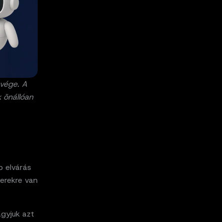
 vége. A
 önállóan
b elvárás
erekre van
gyjuk azt