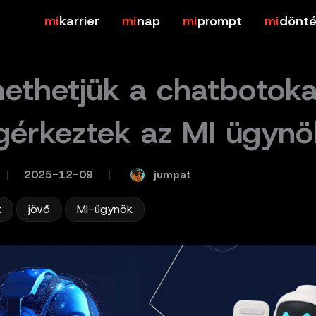
karrier
nap
prompt
dönté
ethetjük a chatbotoka
érkeztek az MI ügynö
jumpat
/
2025-12-09
/
,
,
t
jövő
MI-ügynök