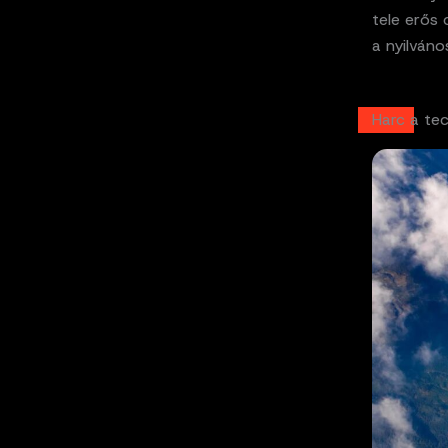
tele erős 
a nyilvános
Harc a te