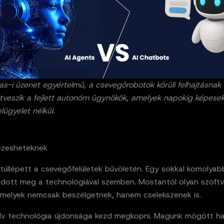
s-i üzenet egyértelmű, a csevegőrobotok körüli felhajtásnak
tveszik a fejlett autonóm ügynökök, amelyek napokig képesek
lügyelet nélkül.
ézesheteknek
túllépett a csevegőfelületek bűvöletén. Egy sokkal komolyab
dott meg a technológiával szemben. Mostantól olyan szoftv
amelyek nemcsak beszélgetnek, hanem cselekszenek is.
ív technológia újdonsága kezd megkopni. Magunk mögött ha