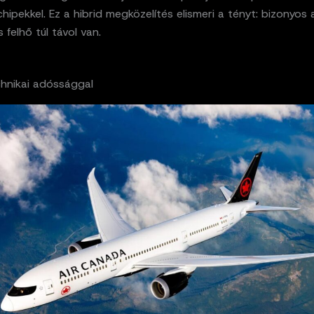
chipekkel. Ez a hibrid megközelítés elismeri a tényt: bizonyo
 felhő túl távol van.
chnikai adóssággal