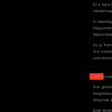
Ez a fajta
mindennapj
A napokig
hagyományo
fejlesztés
Az új Tra
4,4-szere
szervezet
Adatszuve
Sok globál
megoldások
érkeznek 
Ezek lény