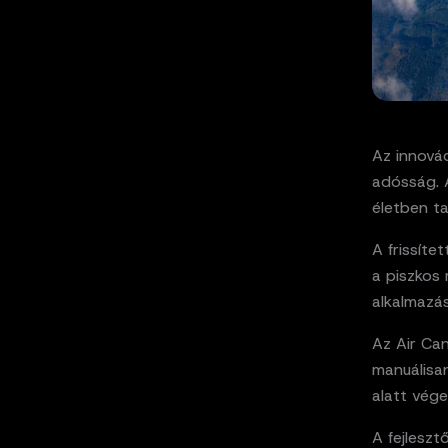
Az innovác
adósság. 
életben ta
A frissíte
a piszkos
alkalmazás
Az Air Ca
manuálisan
alatt vége
A fejlesz