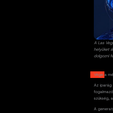
A Las Vega
helyüket á
dolgozni fe
Vége a m
Az iparág 
fogalmazó
szükség, 
A generat