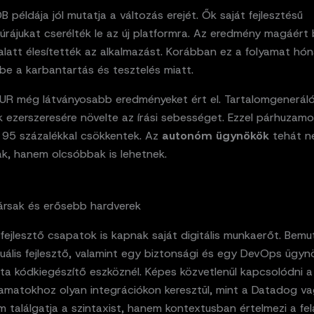
példája jól mutatja a változás erejét. Ők saját fejlesztésű
túrájukat cserélték le az új platformra. Az eredmény magáért 
alatt élesítették az alkalmazást. Korábban ez a folyamat hó
be a karbantartás és tesztelés miatt.
R még látványosabb eredményeket ért el. Tartalomgenerál
k ezerszeresére növelte az írási sebességet. Ezzel párhuzam
k 95 százalékkal csökkentek. Az
autonóm ügynökök
tehát n
k, hanem olcsóbbak is lehetnek.
ársak és erősebb hardverek
fejlesztő csapatok is kapnak saját digitális munkaerőt. Bem
rtuális fejlesztő, valamint egy biztonsági és egy DevOps ügynö
ta kódkiegészítő eszköznél. Képes közvetlenül kapcsolódni a
amatokhoz olyan integrációkon keresztül, mint a Datadog va
m találgatja a szintaxist, hanem kontextusban értelmezi a fe