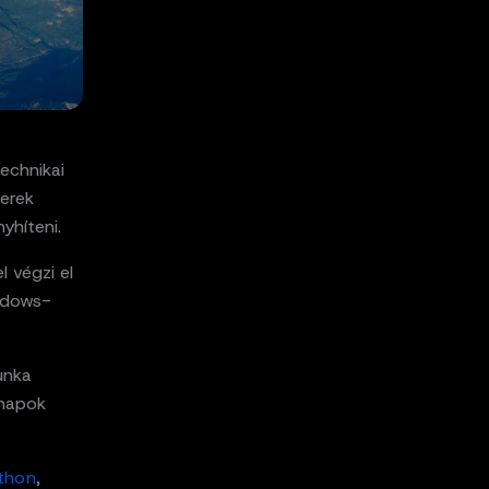
echnikai
erek
yhíteni.
 végzi el
indows-
unka
 napok
thon
,