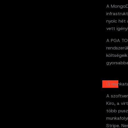
A MongoDB 
infrastruk
nyolc hét 
vett igény
A PGA TOU
rendszerü
költségei
gyorsabba
Új munkat
A szoftver
Kiro, a vi
több pusz
munkafoly
Stripe. Ne