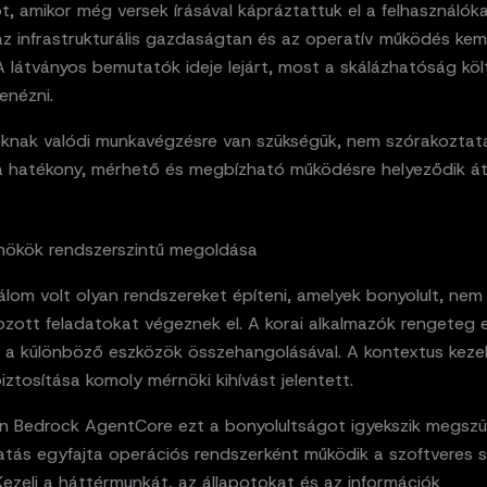
t, amikor még versek írásával kápráztattuk el a felhasználóka
az infrastrukturális gazdaságtan és az operatív működés ke
A látványos bemutatók ideje lejárt, most a skálázhatóság köl
enézni.
toknak valódi munkavégzésre van szükségük, nem szórakoztat
a hatékony, mérhető és megbízható működésre helyeződik át
nökök rendszerszintű megoldása
lom volt olyan rendszereket építeni, amelyek bonyolult, nem 
zott feladatokat végeznek el. A korai alkalmazók rengeteg 
l a különböző eszközök összehangolásával. A kontextus keze
ztosítása komoly mérnöki kihívást jelentett.
 Bedrock AgentCore ezt a bonyolultságot igyekszik megszün
tatás egyfajta operációs rendszerként működik a szoftveres
ezeli a háttérmunkát, az állapotokat és az információk