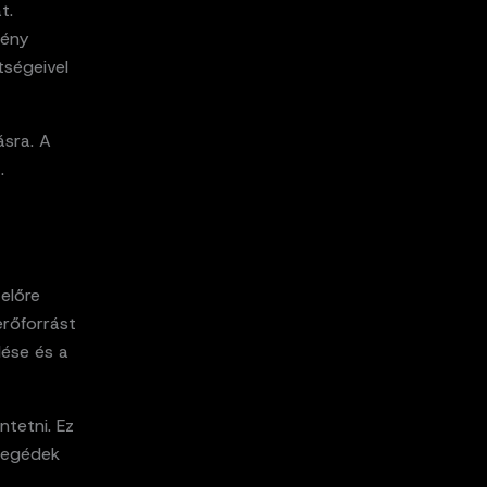
t.
mény
tségeivel
ásra. A
.
előre
erőforrást
lése és a
tetni. Ez
 segédek