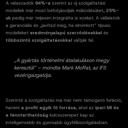
A válaszadók
94%-a
szerint az új szolgáltatási
modellek már most befolyásolják működésüket,
25%-
uk
pedig már teljesen integrálta is ezeket. A vállalatok
a garanciális és „javítsd meg, ha elromlott” típusú
modelleket
eredményalapú szerződésekkel
és
többszintű szolgáltatásokkal
váltják fel.
„A gyártás történelmi átalakuláson megy
keresztül” – mondta Mark Moffat, az IFS
vezérigazgatója.
Szerinte a szolgáltatás ma már nem támogató funkció,
hanem
a profit egyik fő forrása
, ahol az
ipari MI és
a fenntarthatóság
kulcsszerepet kap az
intelligensebb és gyorsabb ügyfélkiszolgálásban.