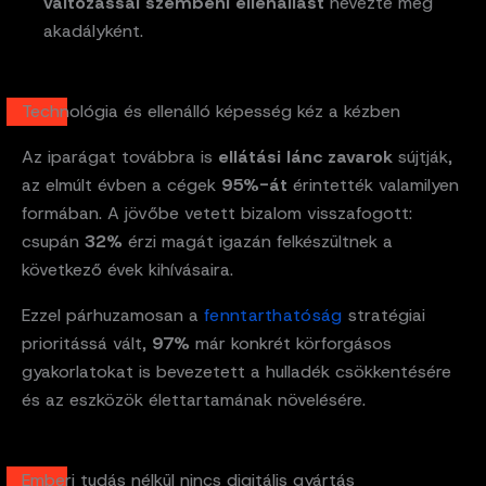
változással szembeni ellenállást
nevezte meg
akadályként.
Technológia és ellenálló képesség kéz a kézben
Az iparágat továbbra is
ellátási lánc zavarok
sújtják,
az elmúlt évben a cégek
95%-át
érintették valamilyen
formában. A jövőbe vetett bizalom visszafogott:
csupán
32%
érzi magát igazán felkészültnek a
következő évek kihívásaira.
Ezzel párhuzamosan a
fenntarthatóság
stratégiai
prioritássá vált,
97%
már konkrét körforgásos
gyakorlatokat is bevezetett a hulladék csökkentésére
és az eszközök élettartamának növelésére.
Emberi tudás nélkül nincs digitális gyártás