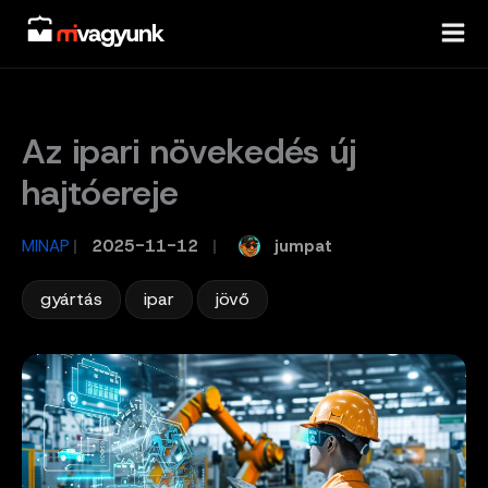
Skip
to
content
Az ipari növekedés új
hajtóereje
jumpat
MINAP
/
2025-11-12
/
,
,
gyártás
ipar
jövő