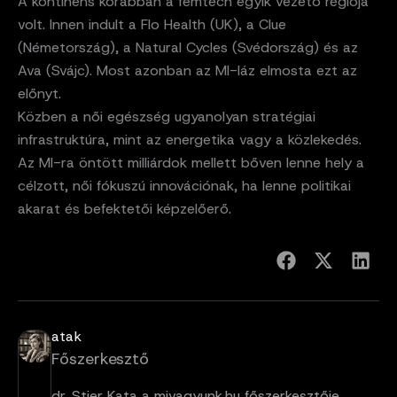
A kontinens korábban a femtech egyik vezető régiója
volt. Innen indult a Flo Health (UK), a Clue
(Németország), a Natural Cycles (Svédország) és az
Ava (Svájc). Most azonban az MI-láz elmosta ezt az
előnyt.
Közben a női egészség ugyanolyan stratégiai
infrastruktúra, mint az energetika vagy a közlekedés.
Az MI-ra öntött milliárdok mellett bőven lenne hely a
célzott, női fókuszú innovációnak, ha lenne politikai
akarat és befektetői képzelőerő.
atak
Főszerkesztő
dr. Stier Kata a mivagyunk.hu főszerkesztője.