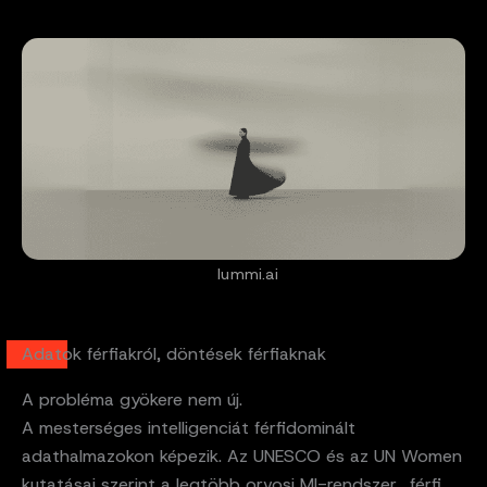
lummi.ai
Adatok férfiakról, döntések férfiaknak
A probléma gyökere nem új.
A mesterséges intelligenciát férfidominált
adathalmazokon képezik. Az UNESCO és az UN Women
kutatásai szerint a legtöbb orvosi MI-rendszer „férfi