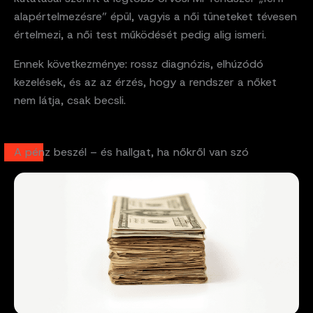
alapértelmezésre” épül, vagyis a női tüneteket tévesen
értelmezi, a női test működését pedig alig ismeri.
Ennek következménye: rossz diagnózis, elhúzódó
kezelések, és az az érzés, hogy a rendszer a nőket
nem látja, csak becsli.
A pénz beszél – és hallgat, ha nőkről van szó