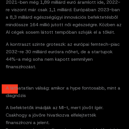
2021-ben még 1,89 milliárd euró áramlott ide, 2022-
re viszont már csak 1,1 milliárd. Európában 2023-ban
a 8,3 milliárd egészségügyi innovációs befektetésből
mindössze 164 millió jutott női egészségre. Közben az
AI cégek sosem látott tempóban szívják el a tőkét.
A kontraszt szinte groteszk: az európai femtech-piac
2032-re 30 milliárd eurósra nőhet, de a startupok
44%-a még soha nem kapott semmilyen
finanszírozást.
A láthatatlan válság: amikor a hype fontosabb, mint a
diagnózis
A befektetők imádják az MI-t, mert jövőt ígér.
Csakhogy a jövőre hivatkozva elfelejtették
finanszírozni a jelent.