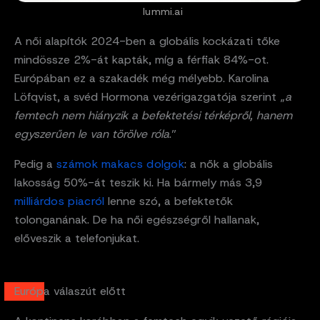
lummi.ai
A női alapítók 2024-ben a globális kockázati tőke
mindössze 2%-át kapták, míg a férfiak 84%-ot.
Európában ez a szakadék még mélyebb. Karolina
Löfqvist, a svéd Hormona vezérigazgatója szerint „
a
femtech nem hiányzik a befektetési térképről, hanem
egyszerűen le van törölve róla
.”
Pedig a
számok makacs dolgok
: a nők a globális
lakosság 50%-át teszik ki. Ha bármely más 3,9
milliárdos piacról
lenne szó, a befektetők
tolonganának. De ha női egészségről hallanak,
előveszik a telefonjukat.
Európa válaszút előtt