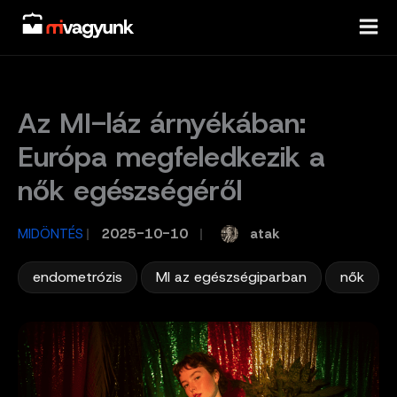
Skip
to
content
Az MI-láz árnyékában:
Európa megfeledkezik a
nők egészségéről
atak
MIDÖNTÉS
/
2025-10-10
/
,
,
endometrózis
MI az egészségiparban
nők