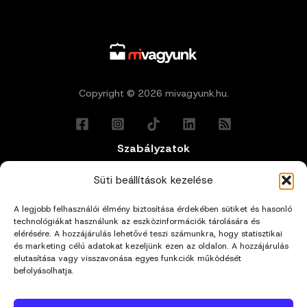
Copyright © 2026 mivagyunk.hu.
Szabályzatok
Általános Felhasználási Feltételek
Süti beállítások kezelése
A legjobb felhasználói élmény biztosítása érdekében sütiket és hasonló
Adatkezelési Tájékoztató
technológiákat használunk az eszközinformációk tárolására és
elérésére. A hozzájárulás lehetővé teszi számunkra, hogy statisztikai
Impresszum
és marketing célú adatokat kezeljünk ezen az oldalon. A hozzájárulás
elutasítása vagy visszavonása egyes funkciók működését
befolyásolhatja.
Cookie Policy (EU)