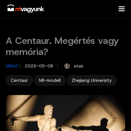
Skip
to
content
A Centaur. Megértés vagy
memória?
atak
MINAP
/
2026-05-08
/
,
,
Centaur
MI-modell
Zhejiang University