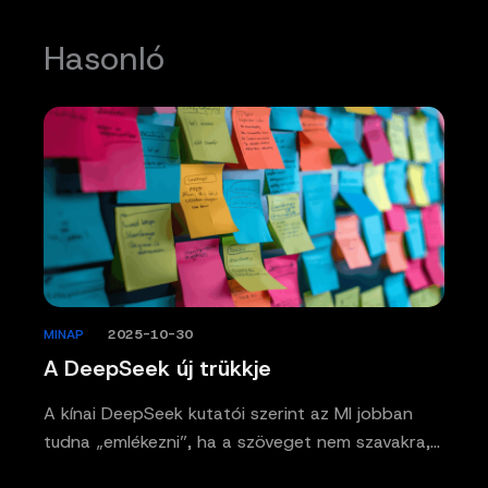
Hasonló
MINAP
/
2025-10-30
A DeepSeek új trükkje
A kínai DeepSeek kutatói szerint az MI jobban
tudna „emlékezni”, ha a szöveget nem szavakra,…