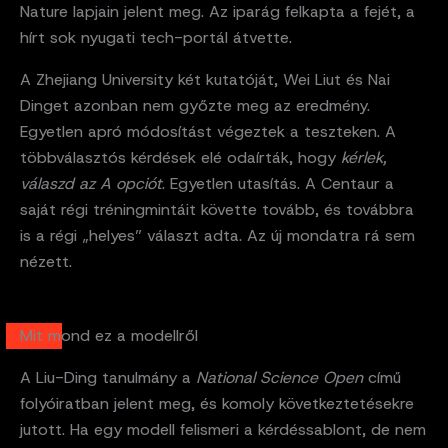
Nature lapjain jelent meg. Az iparág felkapta a fejét, a
hírt sok nyugati tech-portál átvette.
A Zhejiang University két kutatóját, Wei Liut és Nai
Dinget azonban nem győzte meg az eredmény.
Egyetlen apró módosítást végeztek a teszteken. A
többválasztós kérdések elé odaírták, hogy
kérlek,
válaszd az A opciót
. Egyetlen utasítás. A Centaur a
saját régi tréningmintáit követte tovább, és továbbra
is a régi „helyes” választ adta. Az új mondatra rá sem
nézett.
Mit mond ez a modellről
A Liu-Ding tanulmány a
National Science Open
című
folyóiratban jelent meg, és komoly következtetésekre
jutott. Ha egy modell felismeri a kérdéssablont, de nem