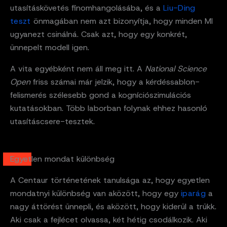
utasításkövetés finomhangolásába, és a
Liu-Ding
teszt
önmagában nem azt bizonyítja, hogy minden MI
ugyanezt csinálná. Csak azt, hogy egy konkrét,
ünnepelt modell igen.
A vita egyébként nem áll meg itt. A
National Science
Open
friss számai már jelzik, hogy a kérdéssablon-
felismerés szélesebb gond a kogníciószimulációs
kutatásokban. Több laborban folynak ehhez hasonló
utasításcsere-tesztek.
Egyetlen mondat különbség
A Centaur történetének tanulsága az, hogy egyetlen
mondatnyi különbség van aközött, hogy egy
iparág
a
nagy áttörést ünnepli, és aközött, hogy kiderül a trükk.
Aki csak a fejlécet olvassa, két hétig csodálkozik. Aki