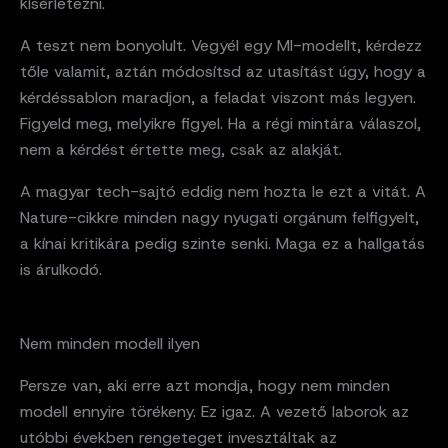
kísérletezni.
A teszt nem bonyolult. Vegyél egy MI-modellt, kérdezz
tőle valamit, aztán módosítsd az utasítást úgy, hogy a
kérdéssablon maradjon, a feladat viszont más legyen.
Figyeld meg, melyikre figyel. Ha a régi mintára válaszol,
nem a kérdést értette meg, csak az alakját.
A magyar tech-sajtó eddig nem hozta le ezt a vitát. A
Nature-cikkre minden nagy nyugati orgánum felfigyelt,
a kínai kritikára pedig szinte senki. Maga ez a hallgatás
is árulkodó.
Nem minden modell ilyen
Persze van, aki erre azt mondja, hogy nem minden
modell ennyire törékeny. Ez igaz. A vezető laborok az
utóbbi években rengeteget invesztáltak az