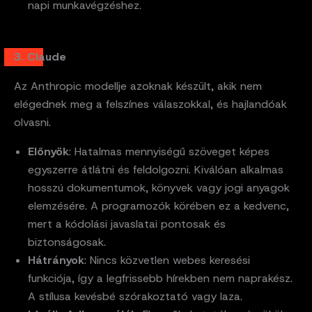
napi munkavégzéshez.
3. Claude
Az Anthropic modellje azoknak készült, akik nem
elégednek meg a felszínes válaszokkal, és hajlandóak
olvasni.
Előnyök
: Hatalmas mennyiségű szöveget képes
egyszerre átlátni és feldolgozni. Kiválóan alkalmas
hosszú dokumentumok, könyvek vagy jogi anyagok
elemzésére. A programozók körében ez a kedvenc,
mert a kódolási javaslatai pontosak és
biztonságosak.
Hátrányok
: Nincs közvetlen webes keresési
funkciója, így a legfrissebb hírekben nem naprakész.
A stílusa kevésbé szórakoztató vagy laza.