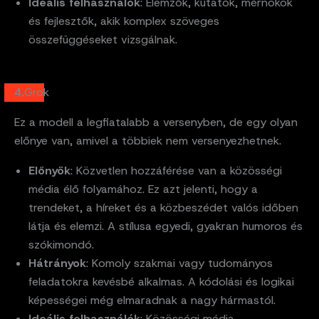
Ideális felhasználók
: Elemzők, kutatók, mérnökök
és fejlesztők, akik komplex szöveges
összefüggéseket vizsgálnak.
4.
Grok
Ez a modell a legfiatalabb a versenyben, de egy olyan
előnye van, amivel a többiek nem versenyezhetnek.
Előnyök
: Közvetlen hozzáférése van a közösségi
média élő folyamához. Ez azt jelenti, hogy a
trendeket, a híreket és a közbeszédet valós időben
látja és elemzi. A stílusa egyedi, gyakran humoros és
szókimondó.
Hátrányok
: Komoly szakmai vagy tudományos
feladatokra kevésbé alkalmas. A kódolási és logikai
képességei még elmaradnak a nagy hármastól.
Ideális felhasználók
: Közösségi média