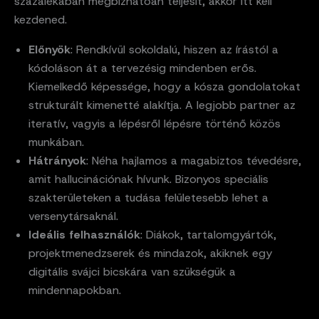
százalékában megbízhatóan teljesít, akkor itt kell
kezdened.
Előnyök
: Rendkívül sokoldalú, hiszen az írástól a
kódoláson át a tervezésig mindenben erős.
Kiemelkedő képessége, hogy a kósza gondolatokat
strukturált kimenetté alakítja. A legjobb partner az
iteratív, vagyis a lépésről lépésre történő közös
munkában.
Hátrányok
: Néha hajlamos a magabiztos tévedésre,
amit hallucinációnak hívunk. Bizonyos speciális
szakterületeken a tudása felületesebb lehet a
versenytársaknál.
Ideális felhasználók
: Diákok, tartalomgyártók,
projektmenedzserek és mindazok, akiknek egy
digitális svájci bicskára van szükségük a
mindennapokban.