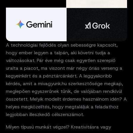
A technológiai fejlődés olyan sebességre kapcsolt,
hogy ember legyen a talpán, aki követni tudja a
változásokat. Pár éve még csak egyetlen szereplő
uralta a piacot, ma viszont már négy óriás verseng a
kegyeinkért és a pénztárcánkért. A leggyakoribb
kérdés, amit a mivagyunk.hu szerkesztősége megkap,
meglepően egyszerűnek tűnik, de valójában rendkívül
összetett. Melyik modellt érdemes használnom idén? A
helyes megközelítés, hogy megtaláljuk a feladathoz
legjobban illeszkedő célszerszámot.
Milyen típusú munkát végzel? Kreativitásra vagy