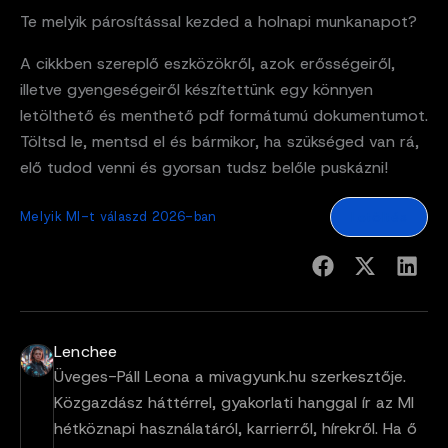
Te melyik párosítással kezded a holnapi munkanapot?
A cikkben szereplő eszközökről, azok erősségeiről,
illetve gyengeségeiről készítettünk egy könnyen
letölthető és menthető pdf formátumú dokumentumot.
Töltsd le, mentsd el és bármikor, ha szükséged van rá,
elő tudod venni és gyorsan tudsz belőle puskázni!
Melyik MI-t válaszd 2026-ban
Letöltés
Lenchee
Üveges-Páll Leona a mivagyunk.hu szerkesztője.
Közgazdász háttérrel, gyakorlati hanggal ír az MI
hétköznapi használatáról, karrierről, hírekről. Ha ő