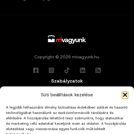
Copyright © 2026 mivagyunk.hu.
Szabályzatok
Általános Felhasználási Feltételek
Süti beállítások kezelése
A legjobb felhasználói élmény biztosítása érdekében sütiket és hasonló
Adatkezelési Tájékoztató
technológiákat használunk az eszközinformációk tárolására és
elérésére. A hozzájárulás lehetővé teszi számunkra, hogy statisztikai
Impresszum
és marketing célú adatokat kezeljünk ezen az oldalon. A hozzájárulás
elutasítása vagy visszavonása egyes funkciók működését