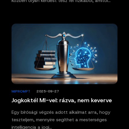
közben olyan kérdést tesz fel fizikából, amitől…
MIPROMPT
/
2025-09-27
Jogkoktél MI-vel: rázva, nem keverve
Egy bírósági végzés adott alkalmat arra, hogy
teszteljem, mennyire segíthet a mesterséges
intelligencia a jogi…