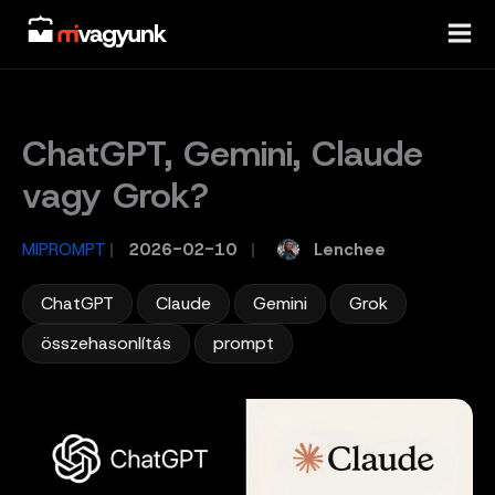
Skip
to
content
ChatGPT, Gemini, Claude
vagy Grok?
Lenchee
MIPROMPT
/
2026-02-10
/
,
,
,
,
ChatGPT
Claude
Gemini
Grok
,
összehasonlítás
prompt