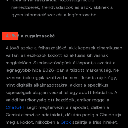
menedzserek, trendvadászok és azok, akiknek a
gyors információszerzés a legfontosabb.
A jövő a rugalmasoké
A jövő azoké a felhasználóké, akik képesek dinamikusan
váltani az eszközök között az aktuális kihívásnak
megfelelően. Szerkesztőségünk álláspontja szerint a
legnagyobb hiba 2026-ban a túlzott márkahűség. Ne
szeress bele egyik szoftverbe sem. Tekints rájuk úgy,
mint digitális alkalmazottakra, akiket a specifikus
képességeik alapján veszel fel egy adott feladatra. A
valódi hatékonyság ott kezdődik, amikor reggel a
ChatGPT
segít megtervezni a napodat, délben a
Gemini elemzi az adataidat, délután pedig a Claude írja
meg a kódot, miközben a
Grok
szállítja a friss híreket.