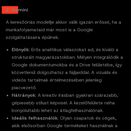
2. Gemini
A keresőóriás modellje akkor válik igazán erőssé, ha a
munkafolyamataid már most is a Google
szolgáltatásaira épülnek.
Előnyök
: Erős analitikus válaszokat ad, és kiváló a
strukturált magyarázatokban. Mélyen integrálódik a
Google dokumentumokba és a Drive felületébe, így
közvetlenül dolgozhatsz a fájljaiddal. A vizuális és
videós tartalmak értelmezésében jelenleg
piacvezető.
Hátrányok
: A kreatív írásban gyakran szárazabb,
gépiesebb stílust képvisel. A kezelőfelülete néha
bonyolultabb lehet az átlagfelhasználónak.
Ideális felhasználók
: Olyan csapatok és cégek,
akik elsősorban Google termékeket használnak a