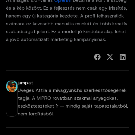
Az Images 2.0-val az
OpenAI
bezárta a kört a szöveg
és a kép között. Ez a fejlesztés nem csak egy frissítés,
hanem egy új kategória kezdete. A profi felhasználók
számára ez kevesebb manuális munkát és több kreatív
szabadságot jelent. Ez a modell jó kiindulási alap lehet
a jövő automatizált marketing kampányainak.
jumpat
Üveges Attila a mivagyunk.hu szerkesztőségének
tagja. A MIPRO rovatban szakmai anyagokat,
eszközteszteket ír — mindig saját tapasztalatból,
nem fordításból.