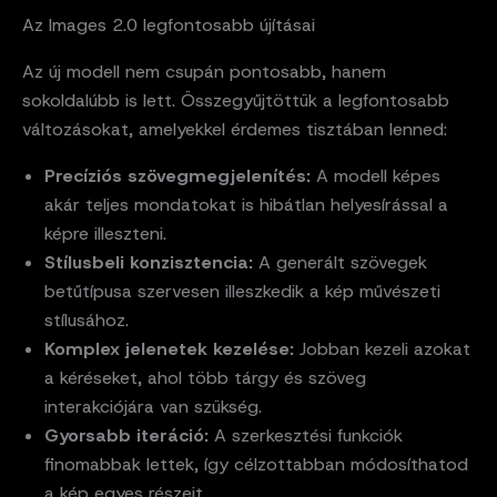
Az Images 2.0 legfontosabb újításai
Az új modell nem csupán pontosabb, hanem
sokoldalúbb is lett. Összegyűjtöttük a legfontosabb
változásokat, amelyekkel érdemes tisztában lenned:
Precíziós szövegmegjelenítés:
A modell képes
akár teljes mondatokat is hibátlan helyesírással a
képre illeszteni.
Stílusbeli konzisztencia:
A generált szövegek
betűtípusa szervesen illeszkedik a kép művészeti
stílusához.
Komplex jelenetek kezelése:
Jobban kezeli azokat
a kéréseket, ahol több tárgy és szöveg
interakciójára van szükség.
Gyorsabb iteráció:
A szerkesztési funkciók
finomabbak lettek, így célzottabban módosíthatod
a kép egyes részeit.