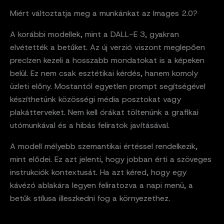
Miért változtatja meg a munkánkat az Images 2.0?
A korábbi modellek, mint a DALL-E 3, gyakran
elvétették a betűket. Az új verzió viszont meglepően
precízen kezeli a hosszabb mondatokat is a képeken
belül. Ez nem csak esztétikai kérdés, hanem komoly
üzleti előny. Mostantól egyetlen prompt segítségével
készíthetünk közösségi média posztokat vagy
plakátterveket. Nem kell órákat töltenünk a grafikai
utómunkával és a hibás feliratok javításával.
A modell mélyebb szemantikai értéssel rendelkezik,
mint elődei. Ez azt jelenti, hogy jobban érti a szöveges
instrukciók kontextusát. Ha azt kéred, hogy egy
kávézó ablakára legyen feliratozva a napi menü, a
betűk stílusa illeszkedni fog a környezethez.