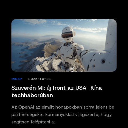
MINAP
/
2025-10-16
Szuverén MI: új front az USA–Kína
techháborúban
Az OpenAI az elmúlt hónapokban sorra jelent be
partnerségeket kormányokkal világszerte, hogy
segítsen felépíteni a…