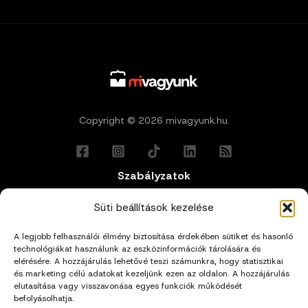
Copyright © 2026 mivagyunk.hu.
Szabályzatok
Általános Felhasználási Feltételek
Süti beállítások kezelése
A legjobb felhasználói élmény biztosítása érdekében sütiket és hasonló
Adatkezelési Tájékoztató
technológiákat használunk az eszközinformációk tárolására és
elérésére. A hozzájárulás lehetővé teszi számunkra, hogy statisztikai
Impresszum
és marketing célú adatokat kezeljünk ezen az oldalon. A hozzájárulás
elutasítása vagy visszavonása egyes funkciók működését
befolyásolhatja.