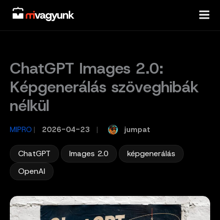
Skip
to
content
ChatGPT Images 2.0:
Képgenerálás szöveghibák
nélkül
jumpat
MIPRO
/
2026-04-23
/
,
,
,
ChatGPT
Images 2.0
képgenerálás
OpenAI