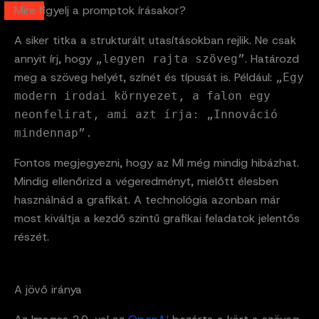
Mire figyelj a promptok írásakor?
A siker titka a strukturált utasításokban rejlik. Ne csak
annyit írj, hogy
. Határozd
„legyen rajta szöveg”
meg a szöveg helyét, színét és típusát is. Például:
„Egy
modern irodai környezet, a falon egy
neonfelirat, ami azt írja: „Innováció
mindennap”.
Fontos megjegyezni, hogy az MI még mindig hibázhat.
Mindig ellenőrizd a végeredményt, mielőtt élesben
használnád a grafikát. A technológia azonban már
most kiváltja a kezdő szintű grafikai feladatok jelentős
részét.
A jövő iránya