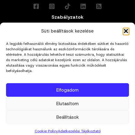
Szabályzatok
Általános Felhasználási Feltételek
Süti beállítások kezelése
A legjobb felhasználói élmény biztosítása érdekében sütiket és hasonló
Adatkezelési Tájékoztató
technológiákat használunk az eszközinformációk tárolására és
elérésére. A hozzájárulás lehetővé teszi számunkra, hogy statisztikai
Impresszum
és marketing célú adatokat kezeljünk ezen az oldalon. A hozzájárulás
elutasítása vagy visszavonása egyes funkciók működését
befolyásolhatja.
Cookie Policy (EU)
Elfogadom
Kapcsolat
Elutasítom
hello@mivagyunk.hu
Beállítások
Cookie Policy
Adatkezelési Tájékoztató