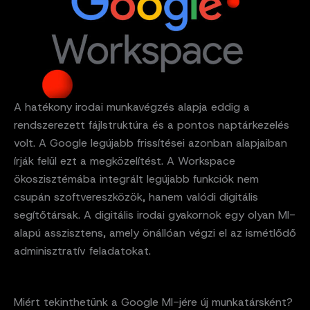
A hatékony irodai munkavégzés alapja eddig a
rendszerezett fájlstruktúra és a pontos naptárkezelés
volt. A Google legújabb frissítései azonban alapjaiban
írják felül ezt a megközelítést. A Workspace
ökoszisztémába integrált legújabb funkciók nem
csupán szoftvereszközök, hanem valódi digitális
segítőtársak. A digitális irodai gyakornok egy olyan MI-
alapú asszisztens, amely önállóan végzi el az ismétlődő
adminisztratív feladatokat.
Miért tekinthetünk a Google MI-jére új munkatársként?