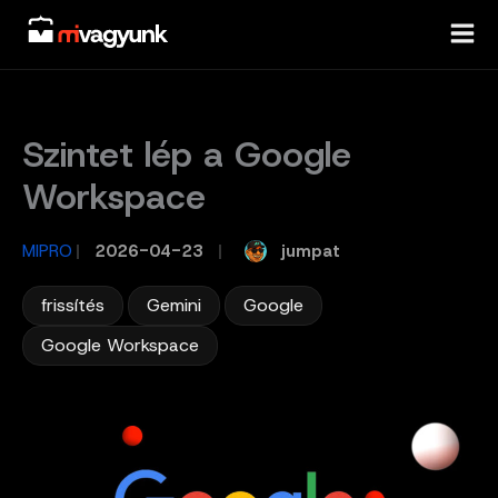
Skip
to
content
Szintet lép a Google
Workspace
jumpat
MIPRO
/
2026-04-23
/
,
,
,
frissítés
Gemini
Google
Google Workspace