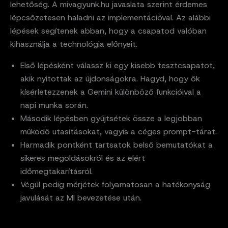
lehetőség. A mivagyunk.hu javaslata szerint érdemes
lépcsőzetesen haladni az implementációval. Az alábbi
lépések segítenek abban, hogy a csapatod valóban
kihasználja a technológia előnyeit.
Első lépésként válassz ki egy kisebb tesztcsapatot,
akik nyitottak az újdonságokra. Hagyd, hogy ők
kísérletezzenek a Gemini különböző funkcióival a
napi munka során.
Második lépésben gyűjtsétek össze a legjobban
működő utasításokat, vagyis a céges prompt-tárat.
Harmadik pontként tartsatok belső bemutatókat a
sikeres megoldásokról és az elért
időmegtakarításról.
Végül pedig mérjétek folyamatosan a hatékonyság
javulását az MI bevezetése után.