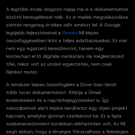
A legtöbb irodai dolgozó napja ma is a dokumentumok
közötti keresgéléssel telik. Az e-mailek megválaszolása
szintén rengeteg értékes időt emészt fel. A Google
legújabb fejlesztéseivel a
Gemini
MI képes
összefüggéseiben látni a teljes adatbázisunkat. Ez már
nem egy egyszerű keresőmotor, hanem egy
kontextust értő digitális munkatárs. Ha megkérdezed
tőle, mikor volt az utolsó egyeztetés, nem csak
fájlokat mutat.
A rendszer képes összefoglalni a Drive-ban tárolt
több tucat dokumentumot. Átlátja a Gmail
levelezéseket és a naptárbejegyzéseket is. Így
másodpercek alatt képbe kerülhetsz egy olyan projekt
kapcsán, amelybe újonnan csatlakozol be. Ez a fajta
tudásmenedzsment korábban elérhetetlen volt. Az MI
segít abban, hogy a lényegre fókuszálhass a felesleges