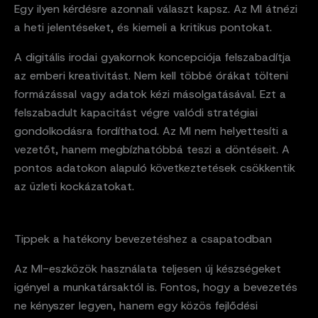
Egy ilyen kérdésre azonnali választ kapsz. Az MI átnézi
a heti jelentéseket, és kiemeli a kritikus pontokat.
A digitális irodai gyakornok koncepciója felszabadítja
az emberi kreativitást. Nem kell többé órákat tölteni
formázással vagy adatok kézi másolgatásával. Ezt a
felszabadult kapacitást végre valódi stratégiai
gondolkodásra fordíthatod. Az MI nem helyettesíti a
vezetőt, hanem megbízhatóbbá teszi a döntéseit. A
pontos adatokon alapuló következtetések csökkentik
az üzleti kockázatokat.
Tippek a hatékony bevezetéshez a csapatodban
Az MI-eszközök használata teljesen új készségeket
igényel a munkatársaktól is. Fontos, hogy a bevezetés
ne kényszer legyen, hanem egy közös fejlődési