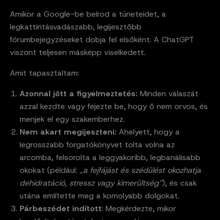
Amikor a Google-be beírod a tüneteidet, a
legkattintásvadászabb, legijesztőbb
fórumbejegyzéseket dobja fel elsőként. A ChatGPT
viszont teljesen másképp viselkedett.
Amit tapasztaltam:
Azonnal jött a figyelmeztetés:
Minden válaszát
azzal kezdte vagy fejezte be, hogy ő nem orvos, és
menjek el egy szakemberhez.
Nem akart megijeszteni:
Ahelyett, hogy a
legrosszabb forgatókönyvet tolta volna az
arcomba, felsorolta a leggyakoribb, legbanálisabb
okokat (például:
„a fejfájást és szédülést okozhatja
dehidratáció, stressz vagy kimerültség”
), és csak
utána említette meg a komolyabb dolgokat.
Párbeszédet indított
: Megkérdezte, mikor