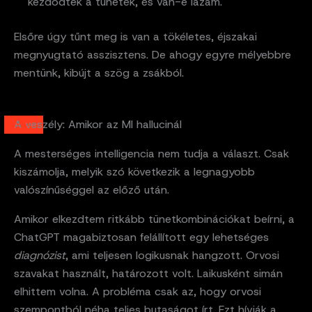
kezdődtek a tünetek, és van-e lázam.
Elsőre úgy tűnt meg is van a tökéletes, éjszakai
megnyugtató asszisztens. De ahogy egyre mélyebbre
mentünk, kibújt a szög a zsákból.
A veszély: Amikor az MI hallucinál
A mesterséges intelligencia nem tudja a választ. Csak
kiszámolja, melyik szó következik a legnagyobb
valószínűséggel az előző után.
Amikor elkezdtem ritkább tünetkombinációkat beírni, a
ChatGPT magabiztosan felállított egy lehetséges
diagnózist
, ami teljesen logikusnak hangzott. Orvosi
szavakat használt, határozott volt. Laikusként simán
elhittem volna. A probléma csak az, hogy orvosi
szempontból néha teljes butaságot írt. Ezt hívják a