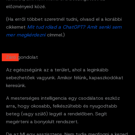
előzményeid közé.
(Ha erről többet szeretnél tudni, olvasd el a korábbi
cikkemet
Mit tud rólad a ChatGPT? Amit senki sem
mer megkérdezni
címmel.)
Záró gondolat
Az egészségünk az a terület, ahol a leginkább
sebezhetőek vagyunk. Amikor félünk, kapaszkodókat
keresünk.
A mesterséges intelligencia egy csodálatos eszköz
arra, hogy okosabb, felkészültebb és nyugodtabb
beteg (vagy szülő) legyél a rendelőben. Segít
megérteni a bonyolult rendszert.
De az MI egy asszisztens. Nem tudja megfogni a kezed,