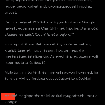
betegség tünete. Ébren forgolódsz hajnali kettőig,
reggel pedig kialvatlanul, gyomorgörccsel hívod az
orvost.
De mi a helyzet 2026-ban? Egyre többen a Google
helyett egyenesen a ChatGPT-nek írják be:
„Fáj a jobb
oldalam és szédülök, mi lehet a bajom?”
Én is kipróbáltam. Beírtam néhány valós és néhány
kitalált tünetet, hogy lássam, hogyan reagál a
mesterséges intelligencia. Az eredmény egyszerre volt
megnyugtató és ijesztő.
Mutatom, mi történt, és mire kell nagyon figyelned, ha
te is az MI-hez fordulsz egészségügyi kérdésekkel.
Az első meglepetés: Az MI sokkal nyugodtabb, mint a
Google