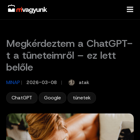
Skip
to
content
Megkérdeztem a ChatGPT-
t a tüneteimről – ez lett
belőle
atak
MINAP
/
2026-03-08
/
,
,
ChatGPT
Google
tünetek