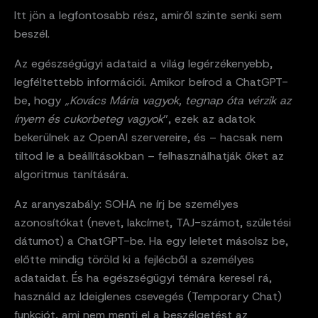
Itt jön a legfontosabb rész, amiről szinte senki sem
beszél.
Az egészségügyi adataid a világ legérzékenyebb,
legféltettebb információi. Amikor beírod a ChatGPT-
be, hogy
„Kovács Mária vagyok, tegnap óta vérzik az
ínyem és cukorbeteg vagyok
”, ezek az adatok
bekerülnek az OpenAI szervereire, és – hacsak nem
tiltod le a beállításokban – felhasználhatják őket az
algoritmus tanítására.
Az aranyszabály: SOHA ne írj be személyes
azonosítókat (nevet, lakcímet, TAJ-számot, születési
dátumot) a ChatGPT-be. Ha egy leletet másolsz be,
előtte mindig töröld ki a fejlécből a személyes
adataidat. És ha egészségügyi témára keresel rá,
használd az Ideiglenes csevegés (Temporary Chat)
funkciót, ami nem menti el a beszélgetést az