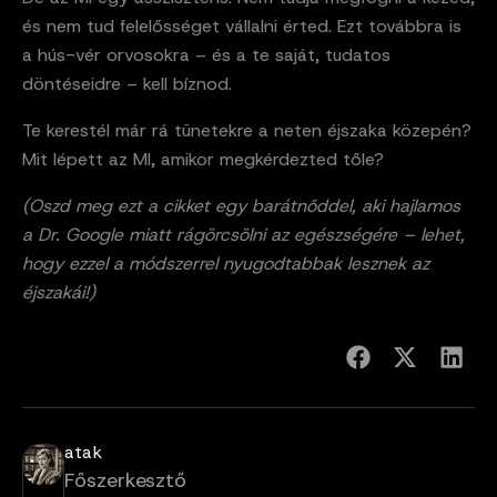
és nem tud felelősséget vállalni érted. Ezt továbbra is
a hús-vér orvosokra – és a te saját, tudatos
döntéseidre – kell bíznod.
Te kerestél már rá tünetekre a neten éjszaka közepén?
Mit lépett az MI, amikor megkérdezted tőle?
(Oszd meg ezt a cikket egy barátnőddel, aki hajlamos
a Dr. Google miatt rágörcsölni az egészségére – lehet,
hogy ezzel a módszerrel nyugodtabbak lesznek az
éjszakái!)
atak
Főszerkesztő