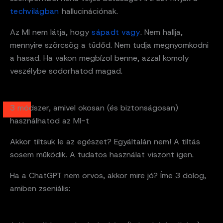
techvilágban
hallucinációnak.
Az MI nem látja, hogy
sápadt vagy
. Nem hallja,
mennyire szörcsög a tüdőd. Nem tudja megnyomkodni
a hasad. Ha vakon megbízol benne, azzal komoly
veszélybe sodorhatod magad.
3 módszer, amivel okosan (és biztonságosan)
használhatod az MI-t
Akkor tiltsuk le az egészet? Egyáltalán nem! A tiltás
sosem működik. A tudatos használat viszont igen.
Ha a ChatGPT nem orvos, akkor mire jó? Íme 3 dolog,
amiben zseniális: