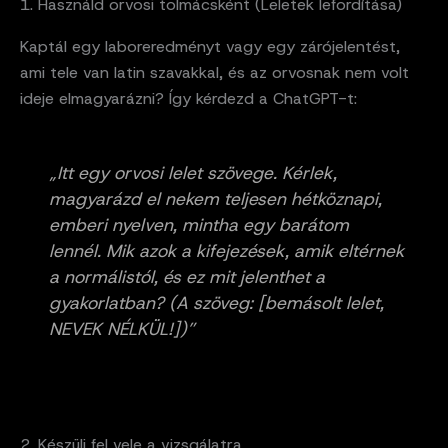
1. Használd orvosi tolmácsként (Leletek lefordítása)
Kaptál egy laboreredményt vagy egy zárójelentést,
ami tele van latin szavakkal, és az orvosnak nem volt
ideje elmagyarázni? Így kérdezd a ChatGPT-t:
„Itt egy orvosi lelet szövege. Kérlek,
magyarázd el nekem teljesen hétköznapi,
emberi nyelven, mintha egy barátom
lennél. Mik azok a kifejezések, amik eltérnek
a normálistól, és ez mit jelenthet a
gyakorlatban? (A szöveg: [bemásolt lelet,
NEVEK NÉLKÜL!])”
2. Készülj fel vele a vizsgálatra