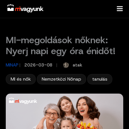
Skip
to
content
MI-megoldások nőknek:
Nyerj napi egy óra énidőt!
atak
MINAP
/
2026-03-08
/
,
,
MI és nők
Nemzetközi Nőnap
tanulás