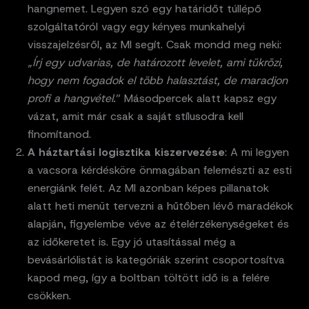
hangnemet. Legyen szó egy határidőt túllépő
szolgáltatóról vagy egy kényes munkahelyi
visszajelzésről, az MI segít. Csak mondd meg neki:
„
Írj egy udvarias, de határozott levelet, ami tükrözi,
hogy nem fogadok el több halasztást, de maradjon
profi a hangvétel.
” Másodpercek alatt kapsz egy
vázat, amit már csak a saját stílusodra kell
finomítanod.
A háztartási logisztika kiszervezése
: A mi legyen
a vacsora kérdésköre önmagában felemészti az esti
energiánk felét. Az MI azonban képes pillanatok
alatt heti menüt tervezni a hűtőben lévő maradékok
alapján, figyelembe véve az ételérzékenységeket és
az időkeretet is. Egy jó utasítással még a
bevásárlólistát is kategóriák szerint csoportosítva
kapod meg, így a boltban töltött idő is a felére
csökken.