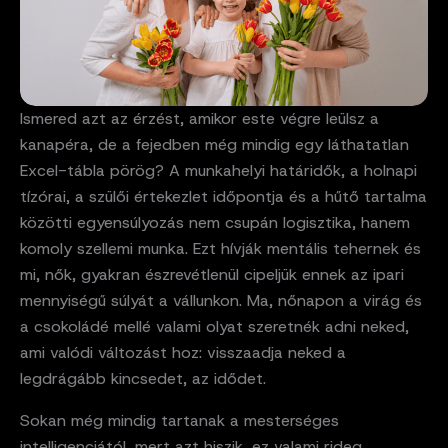
Ismered azt az érzést, amikor este végre leülsz a
kanapéra, de a fejedben még mindig egy láthatatlan
Excel-tábla pörög? A munkahelyi határidők, a holnapi
tízórai, a szülői értekezlet időpontja és a hűtő tartalma
közötti egyensúlyozás nem csupán logisztika, hanem
komoly szellemi munka. Ezt hívják mentális tehernek és
mi, nők, gyakran észrevétlenül cipeljük ennek az ipari
mennyiségű súlyát a vállunkon. Ma, nőnapon a virág és
a csokoládé mellé valami olyat szeretnék adni neked,
ami valódi változást hoz: visszaadja neked a
legdrágább kincsedet, az idődet.
Sokan még mindig tartanak a mesterséges
intelligenciától, mert azt hiszik, ez valami rideg,