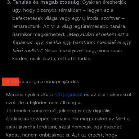
Tanulás és magabiztosság:
Gyakran érezhetjük
úgy, hogy bizonyos témákban – legyen az a
befektetések világa vagy egy új irodai szoftver –
lemaradtunk. Az MI a világ legtürelmesebb tanára.
Bármikor megkérheted: „
Magyarázd el nekem ezt a
fogalmat úgy, mintha egy barátnőm mesélné el egy
kávé mellett.
” Nincs feszélyezettség, nincs rossz
kérdés, csak tiszta, érthető tudás.
A tudás az igazi nőnapi ajándék
Március nyolcadika a
női jogokról
és az elért sikerekről
szól. De a fejlődés nem áll meg a
történelemkönyveknél; jelenleg is egy digitális
átalakulás közepén vagyunk. Ha megtanulod az MI-t a
saját javadra fordítani, azzal nemcsak egy eszközt
kapsz, hanem önbizalmat is. Azt az érzést, hogy