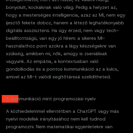
bonyolult, kockáknak való világ. Pedig a helyzet az,
hogy a mesterséges intelligencia, azaz az MI, nem egy
ijesztő fekete doboz, hanem a létező leghatékonyabb
digitális asszisztens. Ha úgy érzed, nem vagy tech-
beállítottságú, van egy jó hírem: a sikeres MI-
használathoz pont azokra a lágy készségekre van
szükség, amikben mi, nők, amúgy is zseniálisak
vagyunk. Az empátia, a kontextusban való
gondolkodás és a pontos kommunikáció az a kulcs,
amivel az MI-t valódi segítőtárssá szelídítheted.
A kommunikáció mint programozási nyelv
A közhiedelemmel ellentétben a ChatGPT vagy más
nyelvi modellek irányításához nem kell tudnod
programozni. Nem matematikai egyenletekre van