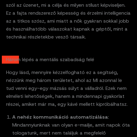
szól az üzenet, mi a célja és milyen stílust képviseljen.
Ez a fajta rendszerező képesség és érzelmi intelligencia
az a titkos szósz, ami miatt a nők gyakran sokkal jobb
és használhatóbb válaszokat kapnak a géptől, mint a
technikai részletekbe vesző társaik.
Három lépés a mentális szabadság felé
Hogy lásd, mennyire kézzelfogható ez a segítség,
nézzünk meg három területet, ahol az MI azonnal le
tud venni egy-egy mázsás súlyt a válladról. Ezek nem
elméleti lehetőségek, hanem a mindennapi gyakorlat
részei, amiket már ma, egy kávé mellett kipróbálhatsz.
A nehéz kommunikáció automatizálása
:
Mindannyiunknak van olyan e-mailje, amit napok óta
tologatunk, mert nem találjuk a megfelelő