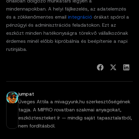
önállóan dolgozó munkatárs legyen a
mindennapokban. A helyi fájlkezelés, az adatelemzés
és a zökkenőmentes email
integrá
ci
ó
órákat spórol a
pénzügyi és adminisztrációs feladatokon. Ezt az
eszközt minden hatékonyságra törekvő vállalkozónak
érdemes minél előbb kipróbálnia és beépítenie a napi
rutinjába.
jumpat
Üveges Attila a mivagyunk.hu szerkesztőségének
tagja. A MIPRO rovatban szakmai anyagokat,
eszközteszteket ír — mindig saját tapasztalatból,
nem fordításból.