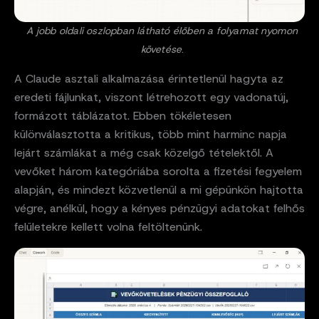
A jobb oldali oszlopban látható
élőben a folyamat nyomon
követése
.
A Claude asztali alkalmazása érintetlenül hagyta az
eredeti fájlunkat, viszont létrehozott egy vadonatúj,
formázott táblázatot. Ebben tökéletesen
különválasztotta a kritikus, több mint harminc napja
lejárt számlákat a még csak közelgő tételektől. A
vevőket három kategóriába sorolta a fizetési fegyelem
alapján, és mindezt közvetlenül a mi gépünkön hajtotta
végre, anélkül, hogy a kényes pénzügyi adatokat felhős
felületekre kellett volna feltöltenünk.