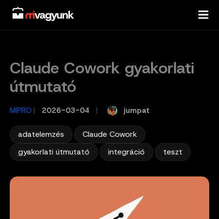
Skip
to
content
Claude Cowork gyakorlati
útmutató
jumpat
MIPRO
/
2026-03-04
/
,
,
adatelemzés
Claude Cowork
,
,
gyakorlati útmutató
integráció
teszt