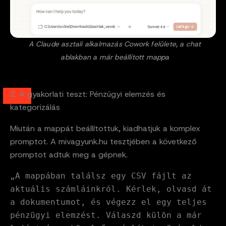
A Claude asztali alkalmazás Cowork felülete, a chat
ablakban a már beállított mappa
2. A gyakorlati teszt: Pénzügyi elemzés és
kategorizálás
Miután a mappát beállítottuk, kiadhatjuk a komplex
promptot. A mivagyunk.hu tesztjében a következő
promptot adtuk meg a gépnek.
„A mappában találsz egy CSV fájlt az
aktuális számláinkról. Kérlek, olvasd át
a dokumentumot, és végezz el egy teljes
pénzügyi elemzést. Válaszd külön a már