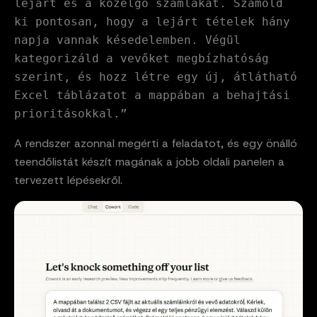
lejárt és a közelgő számlákat. Számold
ki pontosan, hogy a lejárt tételek hány
napja vannak késedelemben. Végül
kategorizáld a vevőket megbízhatóság
szerint, és hozz létre egy új, átlátható
Excel táblázatot a mappában a behajtási
prioritásokkal.”
A rendszer azonnal megérti a feladatot, és egy önálló
teendőlistát készít magának a jobb oldali panelen a
tervezett lépésekről.