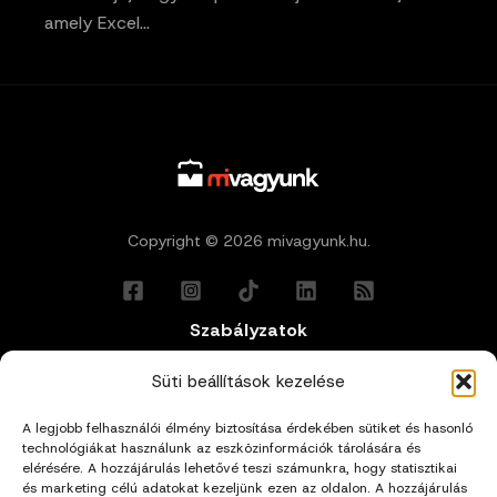
amely Excel…
Copyright © 2026 mivagyunk.hu.
Szabályzatok
Általános Felhasználási Feltételek
Süti beállítások kezelése
A legjobb felhasználói élmény biztosítása érdekében sütiket és hasonló
Adatkezelési Tájékoztató
technológiákat használunk az eszközinformációk tárolására és
elérésére. A hozzájárulás lehetővé teszi számunkra, hogy statisztikai
Impresszum
és marketing célú adatokat kezeljünk ezen az oldalon. A hozzájárulás