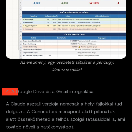
Az eredmény, egy összetett táblázat a pénzügyi
kimutatásokkal.
4. A Google Drive és a Gmail integrálása
A Claude asztali verziója nemcsak a helyi fájlokkal tud
dolgozni. A Connectors menüpont alatt pillanatok
alatt összekötheted a felhős szolgáltatásaiddal is, ami
tovább növeli a hatékonyságot.