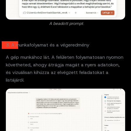
A beadott prompt
.
3. A munkafolyamat és a végeredmény
A gép munkához lát. A felületen folyamatosan nyomon
követheted, ahogy átrágja magát a nyers adatokon,
és vizuálisan kihúzza az elvégzett feladatokat a
listájáról.