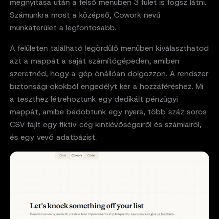
megnyitása után a felső menüben 3 fület is fogsz látni.
Számunkra most a középső, Cowork nevű
munkaterület a legfontosabb.
A felületen található legördülő menüben kiválaszthatod
azt a mappát a saját számítógépeden, amiben
szeretnéd, hogy a gép önállóan dolgozzon. A rendszer
biztonsági okokból engedélyt kér a hozzáféréshez. Mi
a teszthez létrehoztunk egy dedikált pénzügyi
mappát, amibe bedobtunk egy nyers, több száz soros
CSV fájlt egy fiktív cég kintlévőségeiről és számláiról,
és egy vevő adatbázist.