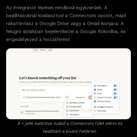
Az integráció lépései rendkívül egyszerűek. A
beállításoknál kiválasztod a Connectors opciót, majd
rákattintasz a Google Drive vagy a Gmail ikonjára. A
felugró ablakban bejelentkezel a Google fiókodba, és
engedélyezed a hozzáférést.
A + jelre kattintva tudod a Connectors fület elérni és
beállítani a kívánt felületet.