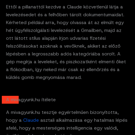
Ettől a pillanattól kezdve a Claude közvetlenül látja a
levelezésedet és a felhőben tárolt dokumentumaidat.
Kérheted például arra, hogy olvassa át az elmúlt egy
hét ügyfélszolgálati levelezését a Gmailben, majd az
ott látott stílus alapján írjon udvarias fizetési
felszólításokat azoknak a vevőknek, akiket az előző
lépésben a legrosszabb adós kategóriába sorolt. A
gép megírja a leveleket, és piszkozatként elmenti őket
a fiókodban, így neked már csak az ellenőrzés és a
küldés gomb megnyomása marad.
A mivagyunk.hu ítélete
A mivagyunk.hu tesztje egyértelműen bizonyította,
hogy a
Cla
ud
e
asztali alkalmazása egy hatalmas lépés
afelé, hogy a mesterséges intelligencia egy valódi,