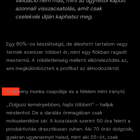
validáció nem más, mint az ügyféltől kapott
azonnali visszacsatolás, amit csak
cselekvés útján kaphatsz meg.
Egy 80%-os készültségű, de élesített tartalom vagy
termék ezerszer többet ér, mint egy fiókban ragadt
mestermű. A tökéletlenség melletti elköteleződés az,
ami megkülönbözteti a profikat az álmodozóktól.
A kemény munka csapdája és a félelem mint iránytű
„Dolgozz keményebben, hajts többet!”
– halljuk
mindenhol. De a darálás önmagában csak
mókuskerékbe zár. A kutatások szerint 50 óra felett a
produktivitás drasztikusan zuhan. Aki 70 órát dolgozik,
gyakran ugyanannyit halad, mint aki 55-öt, csak