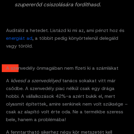
szupererőd csiszolására fordíthasd.
Auditáld a hetedet. Listázd ki mi az, ami pénzt hoz és
energiát ad
, a többit pedig könyörtelenül delegáld
vagy töröld.
A szenvedély önmagában nem fizeti ki a számlákat
A
kövesd a szenvedélyed
tanács sokakat vitt már
csődbe. A szenvedély piac nélkül csak egy drága
hobbi. A vállalkozások 42%-a azért bukik el, mert
olyasmit építettek, amire senkinek nem volt szüksége –
csak az alapító volt érte oda. Ne a termékbe szeress
bele, hanem a problémába!
A fenntartható sikerhez négy kör metszetét kell