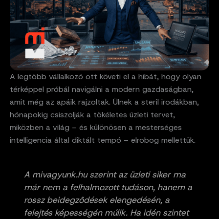
A legtöbb vállalkozó ott követi el a hibát, hogy olyan
térképpel próbál navigálni a modern gazdaságban,
amit még az apáik rajzoltak. Ülnek a steril irodákban,
hónapokig csiszolják a tökéletes üzleti tervet,
miközben a világ – és különösen a mesterséges
intelligencia által diktált tempó – elrobog mellettük.
A mivagyunk.hu szerint az üzleti siker ma
már nem a felhalmozott tudáson, hanem a
rossz beidegződések elengedésén, a
felejtés képességén múlik. Ha idén szintet