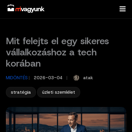
Skip
to
content
Mit felejts el egy sikeres
vállalkozáshoz a tech
korában
atak
MIDÖNTÉS
/
2026-03-04
/
,
stratégia
üzleti szemlélet