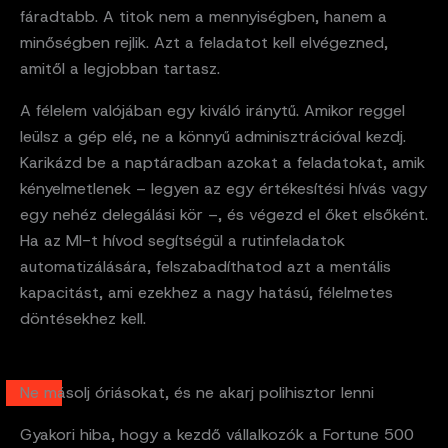
fáradtabb. A titok nem a mennyiségben, hanem a
minőségben rejlik. Azt a feladatot kell elvégezned,
amitől a legjobban tartasz.
A félelem valójában egy kiváló iránytű. Amikor reggel
leülsz a gép elé, ne a könnyű adminisztrációval kezdj.
Karikázd be a naptáradban azokat a feladatokat, amik
kényelmetlenek – legyen az egy értékesítési hívás vagy
egy nehéz delegálási kör –, és végezd el őket elsőként.
Ha az MI-t hívod segítségül a rutinfeladatok
automatizálására, felszabadíthatod azt a mentális
kapacitást, ami ezekhez a nagy hatású, félelmetes
döntésekhez kell.
Ne másolj óriásokat, és ne akarj polihisztor lenni
Gyakori hiba, hogy a kezdő vállalkozók a Fortune 500