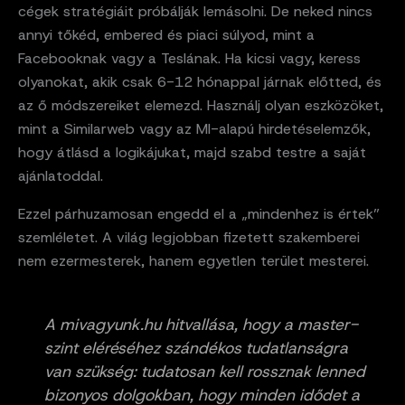
cégek stratégiáit próbálják lemásolni. De neked nincs
annyi tőkéd, embered és piaci súlyod, mint a
Facebooknak vagy a Teslának. Ha kicsi vagy, keress
olyanokat, akik csak 6-12 hónappal járnak előtted, és
az ő módszereiket elemezd. Használj olyan eszközöket,
mint a Similarweb vagy az MI-alapú hirdetéselemzők,
hogy átlásd a logikájukat, majd szabd testre a saját
ajánlatoddal.
Ezzel párhuzamosan engedd el a „mindenhez is értek”
szemléletet. A világ legjobban fizetett szakemberei
nem ezermesterek, hanem egyetlen terület mesterei.
A mivagyunk.hu hitvallása, hogy a master-
szint eléréséhez szándékos tudatlanságra
van szükség: tudatosan kell rossznak lenned
bizonyos dolgokban, hogy minden idődet a