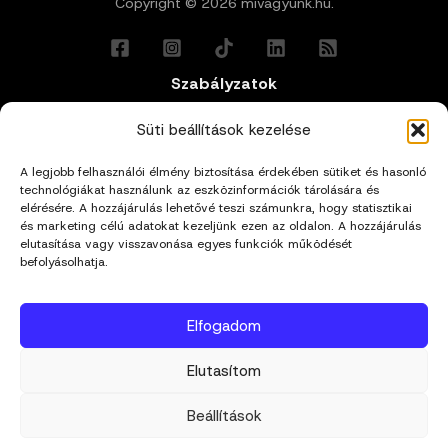
Copyright © 2026 mivagyunk.hu.
Szabályzatok
Általános Felhasználási Feltételek
Süti beállítások kezelése
A legjobb felhasználói élmény biztosítása érdekében sütiket és hasonló
Adatkezelési Tájékoztató
technológiákat használunk az eszközinformációk tárolására és
elérésére. A hozzájárulás lehetővé teszi számunkra, hogy statisztikai
és marketing célú adatokat kezeljünk ezen az oldalon. A hozzájárulás
Impresszum
elutasítása vagy visszavonása egyes funkciók működését
befolyásolhatja.
Cookie Policy (EU)
Elfogadom
Kapcsolat
Elutasítom
hello@mivagyunk.hu
Beállítások