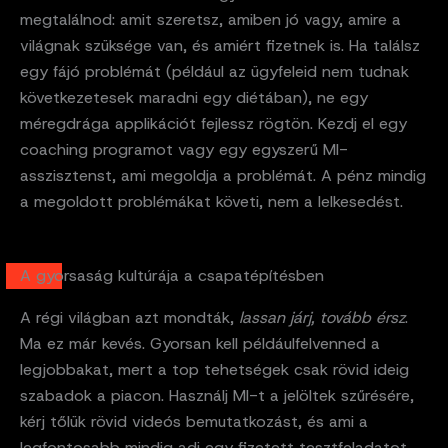
megtalálnod: amit szeretsz, amiben jó vagy, amire a
világnak szüksége van, és amiért fizetnek is. Ha találsz
egy fájó problémát (például az ügyfeleid nem tudnak
következetesek maradni egy diétában), ne egy
méregdrága applikációt fejlessz rögtön. Kezdj el egy
coaching programot vagy egy egyszerű MI-
asszisztenst, ami megoldja a problémát. A pénz mindig
a megoldott problémákat követi, nem a lelkesedést.
A gyorsaság kultúrája a csapatépítésben
A régi világban azt mondták,
lassan járj, tovább érsz
.
Ma ez már kevés. Gyorsan kell példáulfelvenned a
legjobbakat, mert a top tehetségek csak rövid ideig
szabadok a piacon. Használj MI-t a jelöltek szűrésére,
kérj tőlük rövid videós bemutatkozást, és ami a
legfontosabb mindig adj egy fizetett tesztfeladatot.