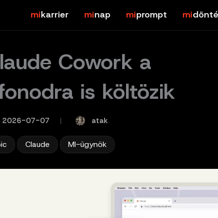
karrier
nap
prompt
dönté
laude Cowork a
fonodra is költözik
atak
2026-07-07
/
,
,
ic
Claude
MI-ügynök