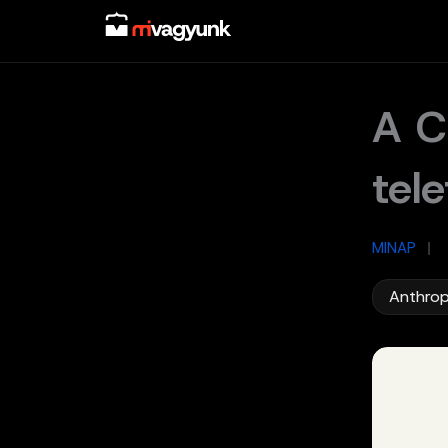
Skip
to
content
A C
tele
MINAP
/
Anthrop