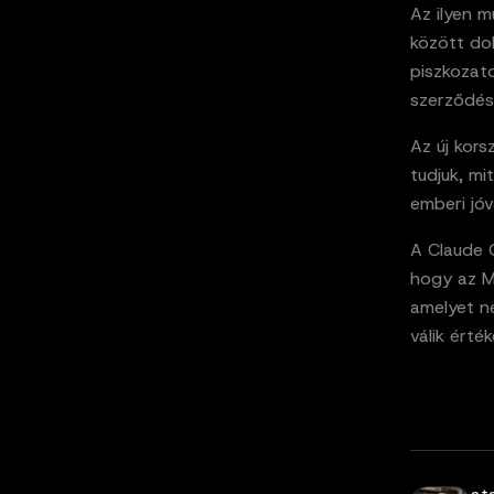
Az ilyen 
között dol
piszkozat
szerződés
Az új kor
tudjuk, mit
emberi jó
A Claude
hogy az M
amelyet n
válik érté