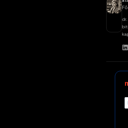
at
Fő
dr
bi
ka