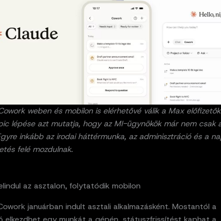
Cowork weben és mobilon is elérhetővé válik a Max előfizető
pic lépése azt mutatja, hogy az MI-ügynökök már nem csak a 
Egyre inkább az irodai háttérmunka, az adminisztráció és a na
etés felé mozdulnak.
elindul az asztalon, folytatódik mobilon
owork januárban indult asztali alkalmazásként. Mostantól a
ó elkezdhet egy munkát a gépén, státuszfrissítést kaphat a