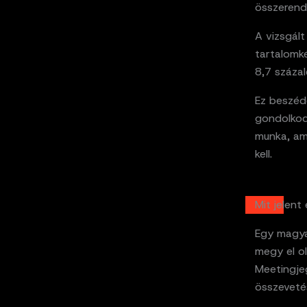
összerend
A vizsgált
tartalomké
8,7 százal
Ez beszéd
gondolkod
munka, am
kell.
Mit jelen
Egy magya
megy el o
Meetingje
összevetés