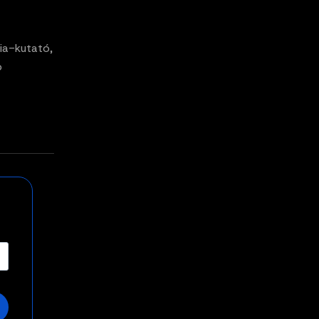
ia-kutató,
p