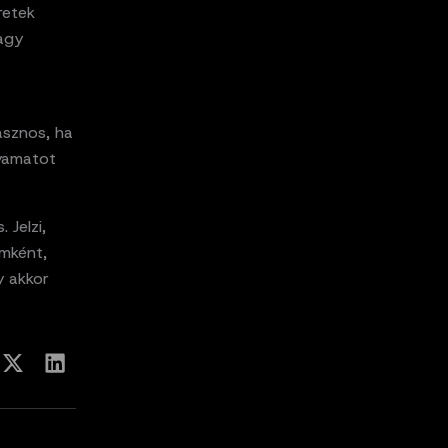
retek
vagy
asznos, ha
olyamatot
 Jelzi,
amként,
y akkor