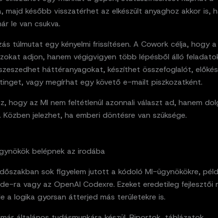
a, majd később visszatérhet az elkészült anyaghoz akkor is, h
ár le van csukva.
zás túlmutat egy kényelmi frissítésen. A Cowork célja, hogy 
szokat adjon, hanem végigvigyen több lépésből álló feladato
szeszedhet háttéranyagokat, készíthet összefoglalót, előké
tinget, vagy megírhat egy követő e-mailt piszkozatként.
z, hogy az MI nem feltétlenül azonnali választ ad, hanem dol
. Közben jelezhet, ha emberi döntésre van szüksége.
gynökök belépnek az irodába
időszakban sok figyelem jutott a kódoló MI-ügynökökre, péld
de-ra vagy az OpenAI Codexre. Ezeket eredetileg fejlesztői
e a logika gyorsan átterjed más területekre is.
már általános tudásmunkára készül. Riportok, táblázatok,