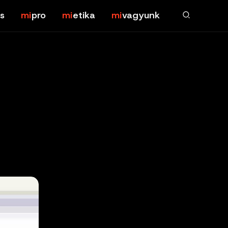
s
pro
etika
vagyunk