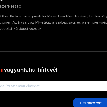
ak
szerkesztő
. Stier Kata a mivagyunk.hu főszerkesztője. Jogász, technológ
tcoiner. Az írásait az MI-etika, a szabadság, és az ember-gé
pcsolat kérdései vezetik.
vagyunk.hu hírlevél
Feliratkozom