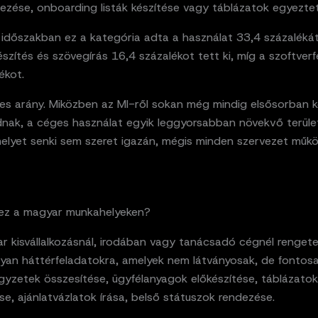
ezése, onboarding listák készítése vagy táblázatok egyezte
 időszakban ez a kategória adta a használat 33,4 százalékát
szítés és szövegírás 16,4 százalékot tett ki, míg a szoftverf
ékot.
es arány. Miközben az MI-ről sokan még mindig elsősorban 
nak, a céges használat egyik leggyorsabban növekvő terüle
elyet senki sem szeret igazán, mégis minden szervezet műk
t ez a magyar munkahelyeken?
r kisvállalkozásnál, irodában vagy tanácsadó cégnél renget
lyan háttérfeladatokra, amelyek nem látványosak, de fontosa
gyzetek összesítése, ügyfélanyagok előkészítése, táblázatok
e, ajánlatvázlatok írása, belső státuszok rendezése.