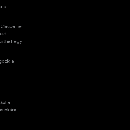
a a
a Claude ne
kat.
szíthet egy
gozik a
ául a
 munkára