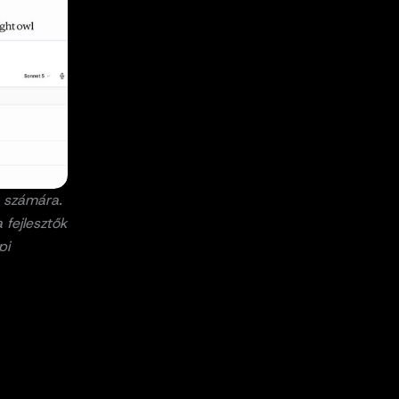
k számára.
fejlesztők
pi