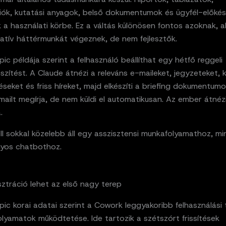
iók, kutatási anyagok, belső dokumentumok és ügyfél-előkész
 a használati körbe. Ez a váltás különösen fontos azoknak, a
ratív háttérmunkát végeznek, de nem fejlesztők.
ic példája szerint a felhasználó beállíthat egy hétfő reggeli
észítést. A Claude átnézi a releváns e-maileket, jegyzeteket, 
seket és friss híreket, majd elkészíti a briefing dokumentumo
ailt megírja, de nem küldi el automatikusan. Az ember átnézi, 
.
l sokkal közelebb áll egy asszisztensi munkafolyamathoz, mi
yos chatbothoz.
ztráció lehet az első nagy terep
ic korai adatai szerint a Cowork leggyakoribb felhasználási 
folyamatok működtetése. Ide tartozik a szétszórt frissítések