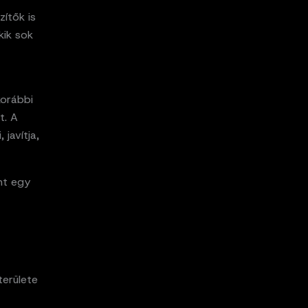
ítők is
kik sok
korábbi
t. A
javítja,
nt egy
területe