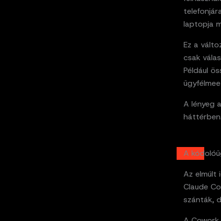
telefonjár
laptopja m
Ez a válto
csak vála
Például ös
ügyfélmee
A lényeg a
háttérben
A kódolóü
Az elmúlt 
Claude Co
szánták, d
A Cowork 