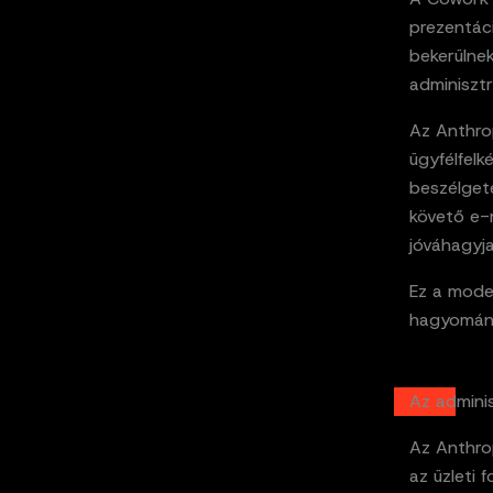
prezentác
bekerülnek
adminiszt
Az Anthrop
ügyfélfelk
beszélgeté
követő e-m
jóváhagyja
Ez a model
hagyomán
Az adminis
Az Anthrop
az üzleti 