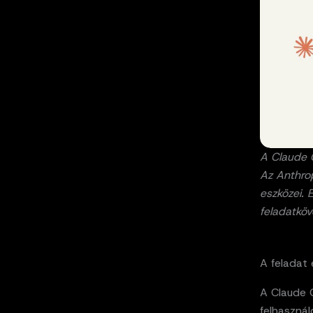
A Claude 
Az Anthro
eszközei. 
feladatköv
A feladat 
A Claude C
felhasznál