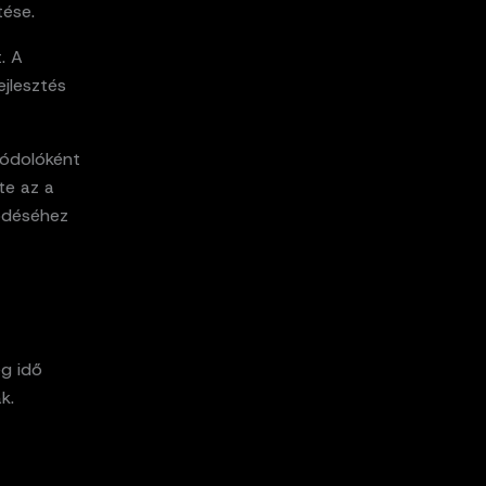
tése.
. A
ejlesztés
kódolóként
te az a
ödéséhez
eg idő
k.