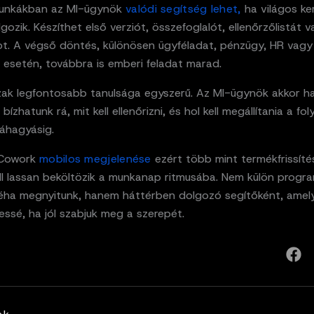
munkákban az MI-ügynök
valódi segítség lehet,
ha világos ke
gozik. Készíthet első verziót, összefoglalót, ellenőrzőlistát 
ot. A végső döntés, különösen ügyféladat, pénzügy, HR vagy
 esetén, továbbra is emberi feladat marad.
szak legfontosabb tanulsága egyszerű. Az MI-ügynök akkor h
 bízhatunk rá, mit kell ellenőrizni, és hol kell megállítania a f
váhagyásig.
 Cowork
mobilos megjelenése
ezért több mint termékfrissítés.
I lassan beköltözik a munkanap ritmusába. Nem külön progr
éha megnyitunk, hanem háttérben dolgozó segítőként, amel
kessé, ha jól szabjuk meg a szerepét.