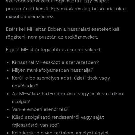
szerződéstervezetet fogalmaztat. Egy csapat
prezentációt készít. Egy másik részleg belső adatokat
másol be elemzéshez.
Ezért kell MI-leltár. Ebben a használati eseteket kell
rögzíteni, nem pusztán az eszközneveket.
Egy jó MI-leltár legalább ezekre ad választ:
Ki használ MI-eszközt a szervezetben?
Milyen munkafolyamatban használja?
Kerül-e be személyes adat, üzleti titok vagy
ügyféladat?
Az MI-válasz hat-e döntésre vagy csak vázlatként
szolgál?
Van-e emberi ellenőrzés?
Külső szolgáltató rendszeréről vagy saját
fejlesztésről van szó?
Keletkezik-e olyan tartalom, amelyet ügyfél,