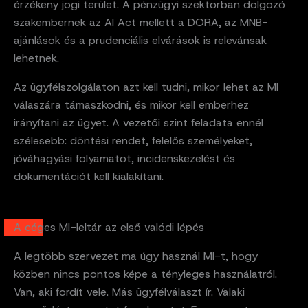
érzékeny jogi terület. A pénzügyi szektorban dolgozó
szakembernek az AI Act mellett a DORA, az MNB-
ajánlások és a prudenciális elvárások is relevánsak
lehetnek.
Az ügyfélszolgálaton azt kell tudni, mikor lehet az MI
válaszára támaszkodni, és mikor kell emberhez
irányítani az ügyet. A vezetői szint feladata ennél
szélesebb: döntési rendet, felelős személyeket,
jóváhagyási folyamatot, incidenskezelést és
dokumentációt kell kialakítani.
A céges MI-leltár az első valódi lépés
A legtöbb szervezet ma úgy használ MI-t, hogy
közben nincs pontos képe a tényleges használatról.
Van, aki fordít vele. Más ügyfélválaszt ír. Valaki