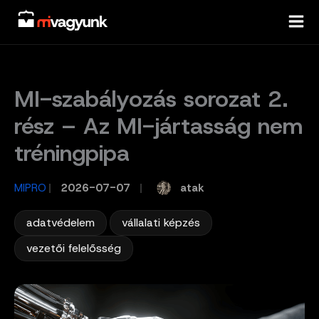
Skip
to
content
MI-szabályozás sorozat 2.
rész – Az MI-jártasság nem
tréningpipa
atak
MIPRO
/
2026-07-07
/
,
,
adatvédelem
vállalati képzés
vezetői felelősség