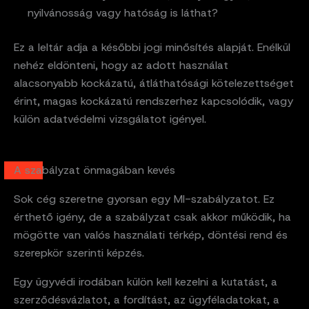
nyilvánosság vagy hatóság is láthat?
Ez a leltár adja a későbbi jogi minősítés alapját. Enélkül
nehéz eldönteni, hogy az adott használat
alacsonyabb kockázatú, átláthatósági kötelezettséget
érint, magas kockázatú rendszerhez kapcsolódik, vagy
külön adatvédelmi vizsgálatot igényel.
A szabályzat önmagában kevés
Sok cég szeretne gyorsan egy MI-szabályzatot. Ez
érthető igény, de a szabályzat csak akkor működik, ha
mögötte van valós használati térkép, döntési rend és
szerepkör szerinti képzés.
Egy ügyvédi irodában külön kell kezelni a kutatást, a
szerződésvázlatot, a fordítást, az ügyféladatokat, a