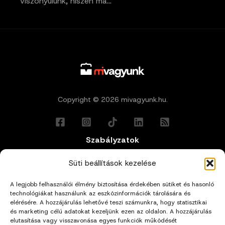
viszonyulunk, hiszen ma…
Copyright © 2026 mivagyunk.hu.
Szabályzatok
Általános Felhasználási Feltételek
Süti beállítások kezelése
A legjobb felhasználói élmény biztosítása érdekében sütiket és hasonló
Adatkezelési Tájékoztató
technológiákat használunk az eszközinformációk tárolására és
elérésére. A hozzájárulás lehetővé teszi számunkra, hogy statisztikai
Impresszum
és marketing célú adatokat kezeljünk ezen az oldalon. A hozzájárulás
elutasítása vagy visszavonása egyes funkciók működését