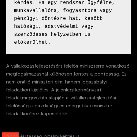
kérdés. Ha egy rendszer ügyfélre, 
munkavállalóra, fogyasztóra vagy 
pénzügyi döntésre hat, később 
hatósági, adatvédelmi vagy 
szerződéses helyzetben is 
előkerülhet.
A vállalkozásfejlesztésért felelős miniszterre vonatkozó
megfogalmazásnál különösen fontos a pontosság. Ez
nem önálló miniszteri cím, hanem jogszabályi
feladatköri kijelölés. A jelenlegi kormányzati
feladatmegosztás alapján a vállalkozásfejlesztési
felelősség a gazdasági és energetikai miniszter
feladatköréhez kapcsolódik.
Az MI-jártasság bizalmi kérdés is