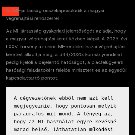
Az MI-jártasság összekapcsolódik a magyar
végrehajtási rendszerrel
Az MI-jártasság gyakorlati jelentőségét az adja, hogy
a magyar végrehajtási keret közben kiépül. A 2025. évi
LXXV. törvény az uniós MI-rendelet hazai végrehajtási
kereteit állapítja meg, a 344/2025. kormányrendelet
pedig kijelöli a bejelentő hatóságot, a piacfelügyeleti
hatósági feladatokért felelős minisztert és az egyedüli
kapcsolattartó pontot.
A cégvezetőnek ebből nem azt kell 
megjegyeznie, hogy pontosan melyik 
paragrafus mit mond. A lényeg az, 
hogy az MI-használat egyre kevésbé 
marad belső, láthatatlan működési 