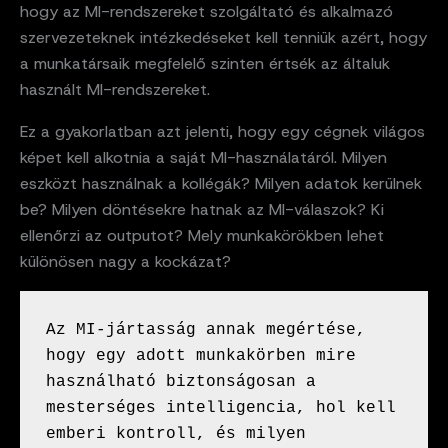
hogy az MI-rendszereket szolgáltató és alkalmazó
szervezeteknek intézkedéseket kell tenniük azért, hogy
a munkatársaik megfelelő szinten értsék az általuk
használt MI-rendszereket.
Ez a gyakorlatban azt jelenti, hogy egy cégnek világos
képet kell alkotnia a saját MI-használatáról. Milyen
eszközt használnak a kollégák? Milyen adatok kerülnek
be? Milyen döntésekre hatnak az MI-válaszok? Ki
ellenőrzi az outputot? Mely munkakörökben lehet
különösen nagy a kockázat?
Az MI-jártasság annak megértése, 
hogy egy adott munkakörben mire 
használható biztonságosan a 
mesterséges intelligencia, hol kell 
emberi kontroll, és milyen 