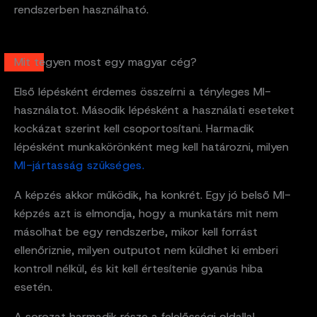
rendszerben használható.
Mit tegyen most egy magyar cég?
Első lépésként érdemes összeírni a tényleges MI-
használatot. Második lépésként a használati eseteket
kockázat szerint kell csoportosítani. Harmadik
lépésként munkakörönként meg kell határozni, milyen
MI-jártasság szükséges.
A képzés akkor működik, ha konkrét. Egy jó belső MI-
képzés azt is elmondja, hogy a munkatárs mit nem
másolhat be egy rendszerbe, mikor kell forrást
ellenőriznie, milyen outputot nem küldhet ki emberi
kontroll nélkül, és kit kell értesítenie gyanús hiba
esetén.
A sorozat harmadik része a felelősségi oldallal