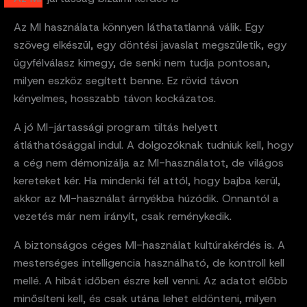
Az MI használata könnyen láthatatlanná válik. Egy
szöveg elkészül, egy döntési javaslat megszületik, egy
ügyfélválasz kimegy, de senki nem tudja pontosan,
milyen eszköz segített benne. Ez rövid távon
kényelmes, hosszabb távon kockázatos.
A jó MI-jártassági program tiltás helyett
átláthatósággal indul. A dolgozóknak tudniuk kell, hogy
a cég nem démonizálja az MI-használatot, de világos
kereteket kér. Ha mindenki fél attól, hogy bajba kerül,
akkor az MI-használat árnyékba húzódik. Onnantól a
vezetés már nem irányít, csak reménykedik.
A biztonságos céges MI-használat kultúrakérdés is. A
mesterséges intelligencia használható, de kontroll kell
mellé. A hibát időben észre kell venni. Az adatot előbb
minősíteni kell, és csak utána lehet eldönteni, milyen