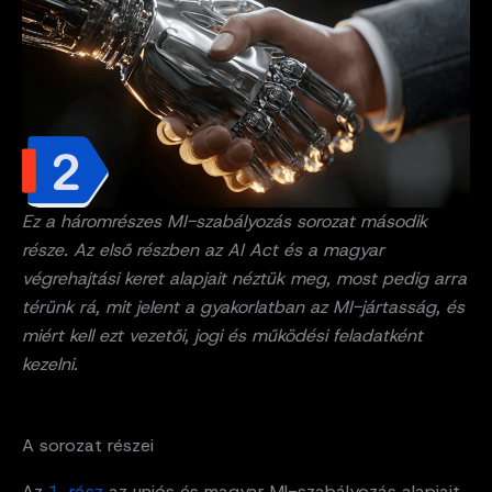
Ez a háromrészes MI-szabályozás sorozat második
része. Az első részben az AI Act és a magyar
végrehajtási keret alapjait néztük meg, most pedig arra
térünk rá, mit jelent a gyakorlatban az MI-jártasság, és
miért kell ezt vezetői, jogi és működési feladatként
kezelni.
A sorozat részei
Az
1. rész
az uniós és magyar MI-szabályozás alapjait