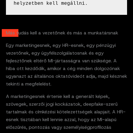
helyzetben kell megállni.
Más tudás kell a vezetőnek és más a munkatársnak
Egy marketingesnek, egy HR-esnek, egy pénzügyi
vezetőnek, egy ügyfélszolgálatosnak és egy
fejlesztőnek eltérő MI-jártasságra van szüksége. A
hiba ott kezdődik, amikor a cég minden dolgozónak
ugyanazt az általános oktatóvideót adja, majd késznek
tekinti a megfelelést.
A marketingesnek értenie kell a generált képek,
szövegek, szerzői jogi kockázatok, deepfake-szerű
tartalmak és címkézési kötelezettségek alapjait. A HR-
esnek tisztában kell lennie azzal, hogy az MI-alapú
előszűrés, pontozás vagy személyiségprofilozás