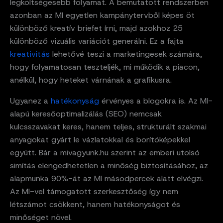
legköltségesebb folyamat. A bemutatott rendszerben
azonban az MI egyetlen kampánytervből képes öt
különböző kreatív briefet írni, majd azokhoz 25
különböző vizuális variációt generálni. Ez a fajta
kreativitás
lehetővé teszi a marketingesek számára,
hogy folyamatosan teszteljék, mi működik a piacon,
anélkül, hogy heteket várnának a grafikusra.
Ugyanez a
hatékonyság
érvényes a blogokra is. Az MI-
alapú keresőoptimalizálás (SEO) nemcsak
kulcsszavakat keres, hanem teljes, strukturált szakmai
anyagokat gyárt le vázlatokkal és borítóképekkel
együtt. Bár a mivagyunk.hu szerint az emberi utolsó
simítás elengedhetetlen a minőség biztosításához, az
alapmunka 90%-át az MI másodpercek alatt elvégzi.
Az MI-vel támogatott szerkesztőség így nem
létszámot csökkent, hanem hatékonyságot és
minőséget növel.