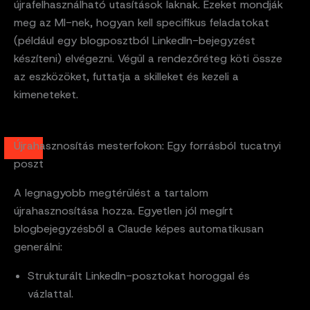
újrafelhasználható utasítások laknak. Ezeket mondják
meg az MI-nek, hogyan kell specifikus feladatokat
(például egy blogposztból LinkedIn-bejegyzést
készíteni) elvégezni. Végül a rendezőréteg köti össze
az eszközöket, futtatja a skilleket és kezeli a
kimeneteket.
Újrahasznosítás mesterfokon: Egy forrásból tucatnyi
poszt
A legnagyobb megtérülést a tartalom
újrahasznosítása hozza. Egyetlen jól megírt
blogbejegyzésből a Claude képes automatikusan
generálni:
Strukturált LinkedIn-posztokat horoggal és
vázlattal.