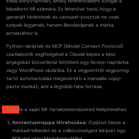
stílus könyvtárodat, amely referenciaként szolgál a
képalkotó MI számára. Ez lehetővé teszi, hogy a
generált hirdetések és carousel-posztok ne csak
szépek legyenek, hanem illeszkedjenek a márka
arculatához is.
Python-skriptek és MCP (Model Context Protocol)
csatlakozók segítségével a Claude képes a kész
anyagokat közvetlenül feltölteni egy Notion naptárba
vagy WordPress vázlatba. Ez a végponttól végpontig
tartó automatizálás megszünteti a manuális copy-
paste munkát, ami a legtöbb hiba forrása.
5 lépés a saját MI-tartalomrendszered felépítéséhez
Kontextusmappa létrehozása:
Gyűjtsd össze a
márkaértékeidet és a célközönséged leírását egy
PDF-be vagy Markdown-fájlba.