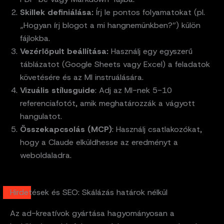
Skillek definiálása:
Írj le pontos folyamatokat (pl.
„Hogyan írj blogot a mi hangnemünkben?”) külön
fájlokba.
Vezérlőpult beállítása:
Használj egy egyszerű
táblázatot (Google Sheets vagy Excel) a feladatok
követésére és az MI instruálására.
Vizuális stílusguide
: Adj az MI-nek 5-10
referenciafotót, amik meghatározzák a vágyott
hangulatot.
Összekapcsolás (MCP)
: Használj csatlakozókat,
hogy a Claude elküldhesse az eredményt a
weboldaladra.
Hirdetések és SEO: Skálázás határok nélkül
Az ad-kreatívok gyártása hagyományosan a