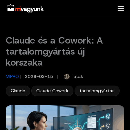
Skip
to
content
Claude és a Cowork: A
tartalomgyártás új
korszaka
atak
MIPRO
/
2026-03-15
/
,
,
Claude
Claude Cowork
tartalomgyártás