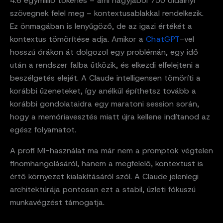
4.6 egymillió tokenes – ami nagyjából 750 oldalnyi
szövegnek felel meg – kontextusablakkal rendelkezik.
Ez önmagában is lenyűgöző, de az igazi értékét a
kontextus tömörítése adja. Amikor a
ChatGPT
-vel
hosszú órákon át dolgozol egy problémán, egy idő
után a rendszer falba ütközik, és elkezdi elfelejteni a
beszélgetés elejét. A Claude intelligensen tömöríti a
korábbi üzeneteket, így anélkül építhetsz tovább a
korábbi gondolataidra egy maratoni session során,
hogy a memóriavesztés miatt újra kellene indítanod az
egész folyamatot.
A profi MI-használat ma már nem a promptok végtelen
finomhangolásáról, hanem a megfelelő, kontextust is
értő környezet kialakításáról szól. A Claude jelenlegi
architektúrája pontosan ezt a stabil, üzleti fókuszú
munkavégzést támogatja.