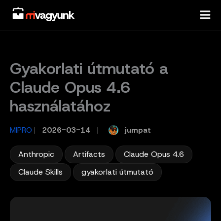
Skip
to
content
Gyakorlati útmutató a
Claude Opus 4.6
használatához
jumpat
MIPRO
/
2026-03-14
/
,
,
,
Anthropic
Artifacts
Claude Opus 4.6
,
Claude Skills
gyakorlati útmutató