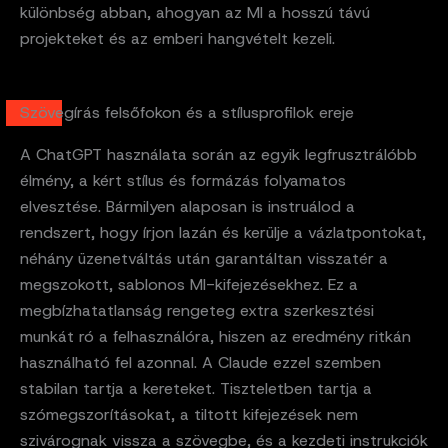
különbség abban, ahogyan az MI a hosszú távú
projekteket és az emberi hangvételt kezeli.
Szövegírás felsőfokon és a stílusprofilok ereje
A ChatGPT használata során az egyik legfrusztrálóbb
élmény, a kért stílus és formázás folyamatos
elvesztése. Bármilyen alaposan is instruálod a
rendszert, hogy írjon lazán és kerülje a vázlatpontokat,
néhány üzenetváltás után garantáltan visszatér a
megszokott, sablonos MI-kifejezésekhez. Ez a
megbízhatatlanság rengeteg extra szerkesztési
munkát ró a felhasználóra, hiszen az eredmény ritkán
használható fel azonnal. A Claude ezzel szemben
stabilan tartja a kereteket. Tiszteletben tartja a
szómegszorításokat, a tiltott kifejezések nem
szivárognak vissza a szövegbe, és a kezdeti instrukciók