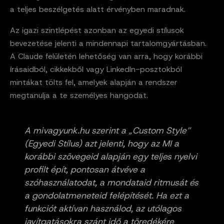
a teljes beszélgetés alatt érvényben maradnak.
Az igazi szintlépést azonban az egyedi stílusok
bevezetése jelenti a mindennapi tartalomgyártásban.
A Claude felületén lehetőség van arra, hogy korábbi
írásaidból, cikkekből vagy LinkedIn-posztokból
mintákat tölts fel, amelyek alapján a rendszer
megtanulja a te személyes hangodat.
A mivagyunk.hu szerint a „Custom Style”
(Egyedi Stílus) azt jelenti, hogy az MI a
korábbi szövegeid alapján egy teljes nyelvi
profilt épít, pontosan átvéve a
szóhasználatodat, a mondataid ritmusát és
a gondolatmeneteid felépítését. Ha ezt a
funkciót aktívan használod, az utólagos
javítgatásokra szánt idő a töredékére