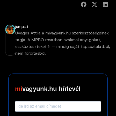
jumpat
Üveges Attila a mivagyunk.hu szerkesztőségének
tagja. A MIPRO rovatban szakmai anyagokat,
eszközteszteket ír — mindig saját tapasztalatból,
nem fordításból.
vagyunk.hu hírlevél