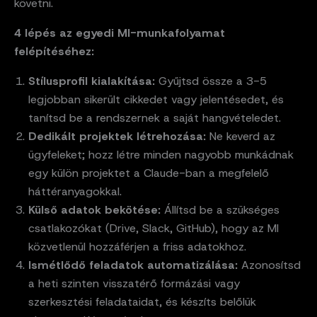
követni.
4 lépés az egyedi MI-munkafolyamat
felépítéséhez:
Stílusprofil kialakítása:
Gyűjtsd össze a 3-5
legjobban sikerült cikkedet vagy jelentésedet, és
tanítsd be a rendszernek a saját hangvételedet.
Dedikált projektek létrehozása:
Ne keverd az
ügyfeleket; hozz létre minden nagyobb munkádnak
egy külön projektet a Claude-ban a megfelelő
háttéranyagokkal.
Külső adatok bekötése:
Állítsd be a szükséges
csatlakozókat (Drive, Slack, GitHub), hogy az MI
közvetlenül hozzáférjen a friss adatokhoz.
Ismétlődő feladatok automatizálása:
Azonosítsd
a heti szinten visszatérő formázási vagy
szerkesztési feladataidat, és készíts belőlük