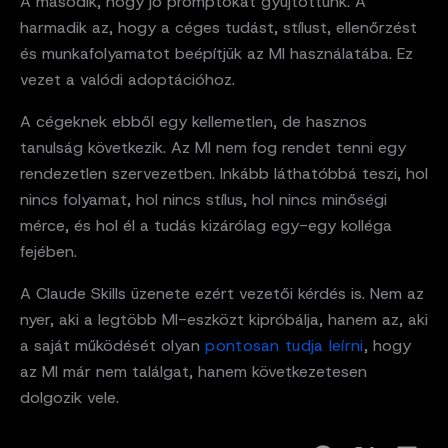
A második, hogy jó promptokat gyűjtöttünk. A
harmadik az, hogy a céges tudást, stílust, ellenőrzést
és munkafolyamatot beépítjük az MI használatába. Ez
vezet a valódi adoptációhoz.
A cégeknek ebből egy kellemetlen, de hasznos
tanulság következik. Az MI nem fog rendet tenni egy
rendezetlen szervezetben. Inkább láthatóbbá teszi, hol
nincs folyamat, hol nincs stílus, hol nincs minőségi
mérce, és hol él a tudás kizárólag egy-egy kolléga
fejében.
A Claude Skills üzenete ezért vezetői kérdés is. Nem az
nyer, aki a legtöbb MI-eszközt kipróbálja, hanem az, aki
a saját működését olyan
pontosan tudja leírni
, hogy
az MI már nem találgat, hanem következetesen
dolgozik vele.