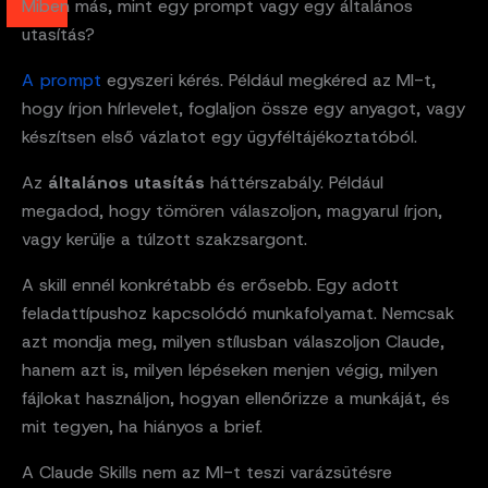
Miben más, mint egy prompt vagy egy általános
utasítás?
A prompt
egyszeri kérés. Például megkéred az MI-t,
hogy írjon hírlevelet, foglaljon össze egy anyagot, vagy
készítsen első vázlatot egy ügyféltájékoztatóból.
Az
általános utasítás
háttérszabály. Például
megadod, hogy tömören válaszoljon, magyarul írjon,
vagy kerülje a túlzott szakzsargont.
A skill ennél konkrétabb és erősebb. Egy adott
feladattípushoz kapcsolódó munkafolyamat. Nemcsak
azt mondja meg, milyen stílusban válaszoljon Claude,
hanem azt is, milyen lépéseken menjen végig, milyen
fájlokat használjon, hogyan ellenőrizze a munkáját, és
mit tegyen, ha hiányos a brief.
A Claude Skills nem az MI-t teszi varázsütésre