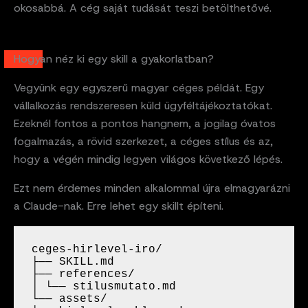
okosabbá. A cég saját tudását teszi betölthetővé.
Hogyan néz ki egy skill a gyakorlatban?
Vegyünk egy egyszerű magyar céges példát. Egy
vállalkozás rendszeresen küld ügyféltájékoztatókat.
Ezeknél fontos a pontos hangnem, a jogilag óvatos
fogalmazás, a rövid szerkezet, a céges stílus és az,
hogy a végén mindig legyen világos következő lépés.
Ezt nem érdemes minden alkalommal újra elmagyarázni
a Claude-nak. Erre lehet egy skillt építeni.
ceges-hirlevel-iro/
├── SKILL.md
├── references/
│ └── stilusmutato.md
└── assets/