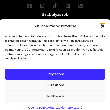
Szabályzatok
Általános Felhasználási Feltételek
Süti beállítások kezelése
A legjobb felhasználói élmény biztosítása érdekében sütiket és hasonló
Adatkezelési Tájékoztató
technológiákat használunk az eszközinformációk tárolására és
elérésére. A hozzájárulás lehetővé teszi számunkra, hogy statisztikai
Impresszum
és marketing célú adatokat kezeljünk ezen az oldalon. A hozzájárulás
elutasítása vagy visszavonása egyes funkciók működését
befolyásolhatja.
Cookie Policy (EU)
Elfogadom
Kapcsolat
Elutasítom
hello@mivagyunk.hu
Beállítások
Cookie Policy
Adatkezelési Tájékoztató