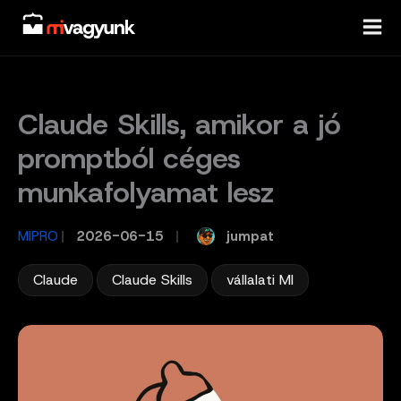
Skip
to
content
Claude Skills, amikor a jó
promptból céges
munkafolyamat lesz
jumpat
MIPRO
/
2026-06-15
/
,
,
Claude
Claude Skills
vállalati MI