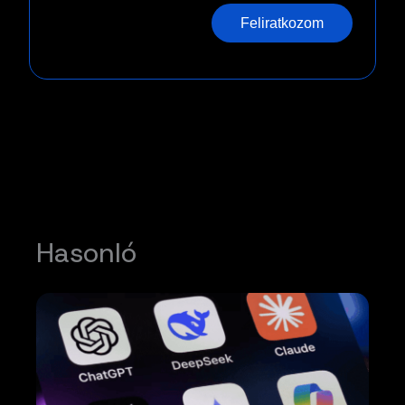
Feliratkozom
Hasonló