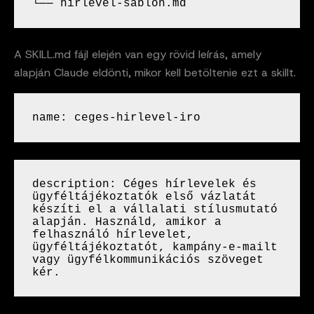
└── hirlevel-sablon.md
A SKILL.md fájl elején van egy rövid leírás, amely
alapján Claude eldönti, mikor kell betöltenie ezt a skillt.
name: ceges-hirlevel-iro
description: Céges hírlevelek és 
ügyféltájékoztatók első vázlatát 
készíti el a vállalati stílusmutató 
alapján. Használd, amikor a 
felhasználó hírlevelet, 
ügyféltájékoztatót, kampány-e-mailt 
vagy ügyfélkommunikációs szöveget 
kér.