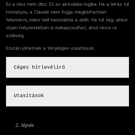
Ez a rész nem dísz. Ez az aktiválási logika. Ha a leírás túl
homályos, a Claude nem fogja megbízhatóan
felismerni, mikor kell használnia a skillt. Ha túl tág, akkor
olyan helyzetekben is bekapcsolhat, ahol nincs rá
szükség.
Ezután jöhetnek a tényleges utasítások.
Céges hírlevélíró
Utasítások
1. lépés