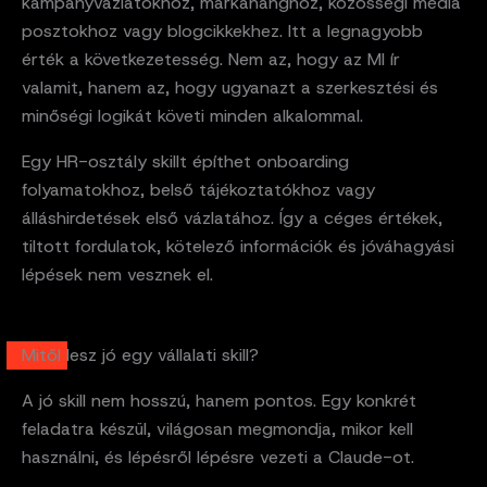
kampányvázlatokhoz, márkahanghoz, közösségi média
posztokhoz vagy blogcikkekhez. Itt a legnagyobb
érték a következetesség. Nem az, hogy az MI ír
valamit, hanem az, hogy ugyanazt a szerkesztési és
minőségi logikát követi minden alkalommal.
Egy HR-osztály skillt építhet onboarding
folyamatokhoz, belső tájékoztatókhoz vagy
álláshirdetések első vázlatához. Így a céges értékek,
tiltott fordulatok, kötelező információk és jóváhagyási
lépések nem vesznek el.
Mitől lesz jó egy vállalati skill?
A jó skill nem hosszú, hanem pontos. Egy konkrét
feladatra készül, világosan megmondja, mikor kell
használni, és lépésről lépésre vezeti a Claude-ot.