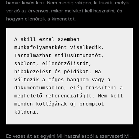
hamar kevés lesz. Nem mindig világos, ki frissíti, melyik
verzió az érvényes, mikor melyiket kell használni, és
hogyan ellenőrzik a kimenetet.
A skill ezzel szemben 
munkafolyamatként viselkedik. 
Tartalmazhat stílusútmutatót, 
sablont, ellenőrzőlistát, 
hibakezelést és példákat. Ha 
változik a céges hangnem vagy a 
dokumentumsablon, elég frissíteni a 
megfelelő referenciafájlt. Nem kell 
minden kollégának új promptot 
küldeni.
Ez vezet át az egyéni MI-használatból a szervezeti MI-