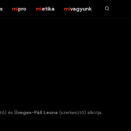
s
pro
etika
vagyunk
tő) és
Üveges-Páll Leona
(szerkesztő) alkotja.