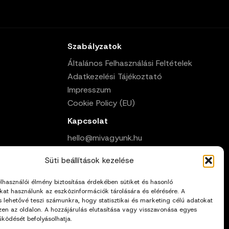
Szabályzatok
Általános Felhasználási Feltételek
Adatkezelési Tájékoztató
Impresszum
Cookie Policy (EU)
Kapcsolat
hello@mivagyunk.hu
Süti beállítások kezelése
elhasználói élmény biztosítása érdekében sütiket és hasonló
kat használunk az eszközinformációk tárolására és elérésére. A
s lehetővé teszi számunkra, hogy statisztikai és marketing célú adatokat
zen az oldalon. A hozzájárulás elutasítása vagy visszavonása egyes
ködését befolyásolhatja.