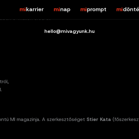
karrier
nap
prompt
dönté
ben e-mailen éred el:
hello@mivagyunk.hu
ról,
.
ntú MI magazinja. A szerkesztőséget
Stier Kata
(főszerkesz