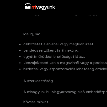
Skip
Kapcsolat
to
A mivagyunk.hu szerkesztőségét a legegyszerűb
content
Ide írj, ha:
cikkötletet ajánlanál vagy meglévő írást,
vendégszerzőként írnál nekünk,
együttműködési lehetőséget látsz,
visszajelzésed van a magazinról vagy a podcast
hirdetési vagy szponzorációs lehetőség érdekel
A szerkesztőség
A mivagyunk.hu Magyarország első emberközpo
Kövess minket