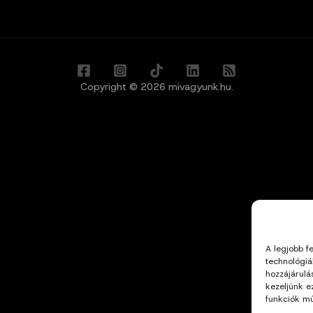
Copyright © 2026 mivagyunk.hu.
A legjobb f
technológiá
hozzájárulá
kezeljünk e
funkciók mű