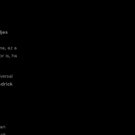
ljes
ma, az a
r is, ha
versal
drick
ban
tok