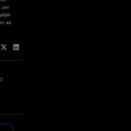
a per
álják
en:
az
RO
t