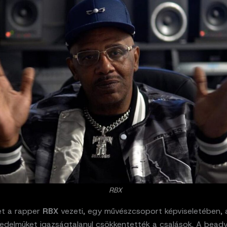
RBX
et a rapper
RBX
vezeti, egy művészcsoport képviseletében, 
övedelmüket igazságtalanul csökkentették a csalások. A bea