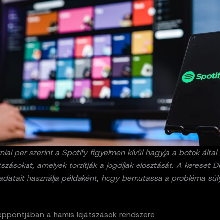
rniai per szerint a Spotify figyelmen kívül hagyja a botok által
tszásokat, amelyek torzítják a jogdíjak elosztását. A kereset D
adatait használja példaként, hogy bemutassa a probléma súly
éppontjában a hamis lejátszások rendszere