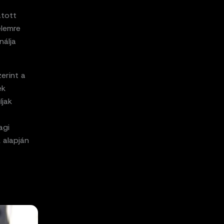
atott
elemre
nálja
erint a
ek
íjak
agi
 alapján