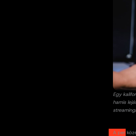
Egy kalifo
hamis lejá
streaming
A per köz