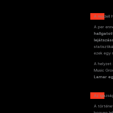
A modell 
A per enné
hallgatot
lejátszá
statisztik
ezek egy r
A helyzet 
Music Grou
Lamar egy
Az igazsá
A történe
hogyan l