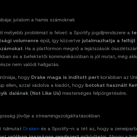
hibája: jutalom a hamis számoknak
l mélyebb problémát is felvet: a Spotify jogdíjrendszere a
te
tsági volumenre
épül, így közvetve
jutalmazhatja a felfújt
sszámokat
. Ha a platformon megnő a lejátszások összlétszá
ákban és a befektetői kommunikációban is jól mutat, még akko
észe nem valódi hallgatás.
iróniája, hogy
Drake maga is indított pert
korábban az Uni
p ellen, azzal vádolva a kiadót, hogy
botokat használt Ken
ik dalának (Not Like Us)
mesterséges felpörgetésére.
gosság jövője a streamingszolgáltatásokban
t túlmutat
Draken
és a Spotify-n: a tét az, hogy a zeneipar
ehet
valóban igazságos rendszert
működtetni. Ahogy a bo