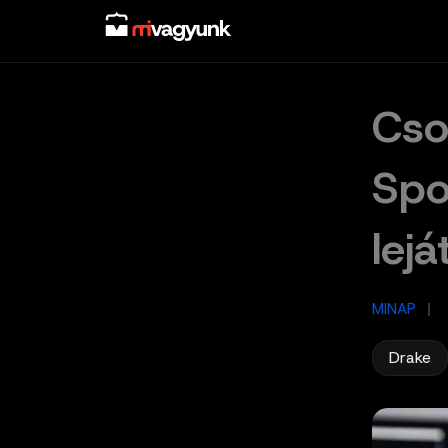
Skip
to
content
Cso
Spo
lej
MINAP
/
Drake