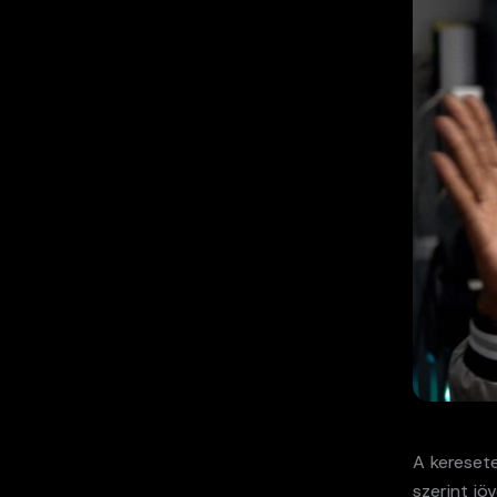
A kereset
szerint j