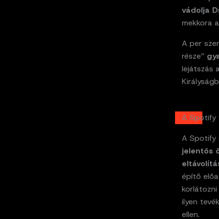
vádolja D
mekkora a
A per szer
része”
gy
lejátszás
Királyság
A Spotify
A Spotify 
jelentős
eltávolít
építő előa
korlátozni
ilyen tevé
ellen.