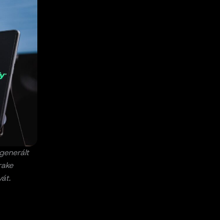
 generált
rake
át.