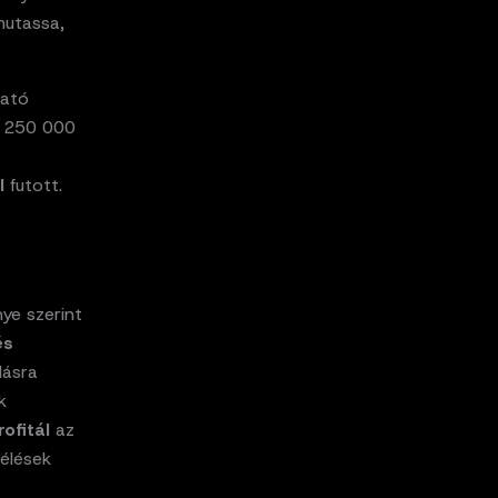
mutassa,
ható
l 250 000
l
futott.
ye szerint
és
lásra
k
ofitál
az
aélések