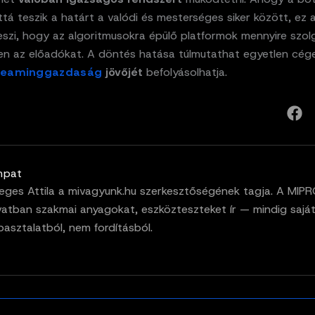
á teszik a határt a valódi és mesterséges siker között, ez 
szi, hogy az algoritmusokra épülő platformok mennyire szolg
en az előadókat. A döntés hatása túlmutathat egyetlen cég
reaminggazdaság
jövőjét
befolyásolhatja.
mpat
eges Attila a mivagyunk.hu szerkesztőségének tagja. A MIP
vatban szakmai anyagokat, eszközteszteket ír — mindig sajá
pasztalatból, nem fordításból.