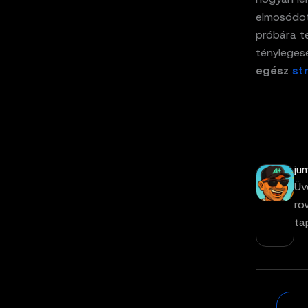
elmosódott
próbára te
tényleges
egész
st
ju
Üv
ro
ta