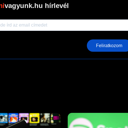
vagyunk.hu hírlevél
Feliratkozom