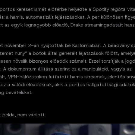
portos kereset ismét előtérbe helyezte a Spotify régóta vit
t: a hamis, automatizált lejátszásokat. A per különösen figy
rt az egyik legnagyobb előadó, Drake streamingadatait hasz
et november 2-án nyújtották be Kaliforniában. A beadvány sz
zemet huny” a botok által generált lejátszások fölött, amely
sen növelik bizonyos előadók számait. Ezzel torzítják a jogd
. A dokumentum állítása szerint ez a manipuláció, vagyis az
ált, VPN-hálózatokon futtatott hamis streamek, jelentős any
oz a valódi előadóknak, akik a pontos hallgatottsági adatok
g bevételüket.
t példa, nem vádlott