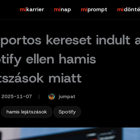
karrier
nap
prompt
dönté
portos kereset indult 
tify ellen hamis
átszások miatt
jumpat
2025-11-07
/
,
,
hamis lejátszások
Spotify