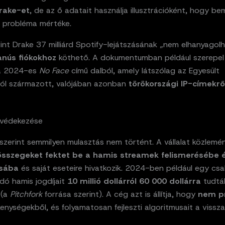
rake-et
, de az ő adatait használja illusztrációként, hogy be
 probléma mértéke.
int Drake 37 milliárd Spotify-lejátszásának „nem elhanyagol
anús fiókokhoz
köthető. A dokumentumban például szerepe
 a 2024-es
No Face
című dalból, amely látszólag az Egyesült
ból származott, valójában azonban
törökországi IP-címekrő
 védekezése
szerint semmilyen mulasztás nem történt. A vállalat közlemén
 összegeket fektet be a hamis streamek felismerésébe 
ásába
és saját eseteire hivatkozik. 2024-ben például egy csa
dó hamis jogdíjait
10 millió dollárról 60 000 dollárra
tudtá
 (a
Pitchfork
forrása szerint). A cég azt is állítja, hogy
nem pr
kenységekből, és folyamatosan fejleszti algoritmusait a vissz