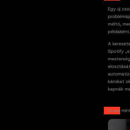
Egy új cso
problémájá
méltó, me
példaként.
A kereset
Spotify „s
mestersége
elosztását
automatiz
károkat ok
kapnák me
Drake min