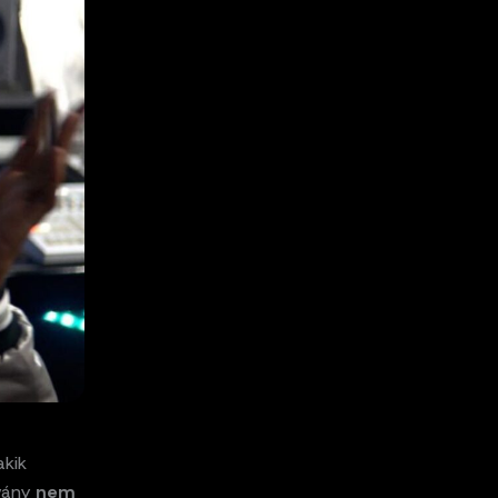
akik
dvány
nem