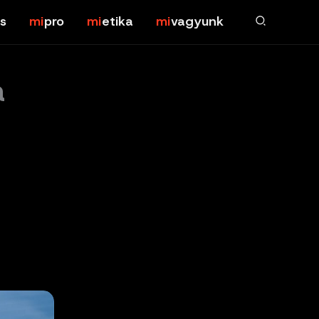
s
pro
etika
vagyunk
a