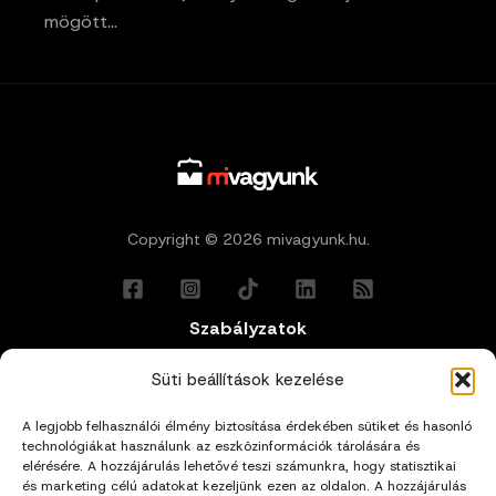
mögött…
Copyright © 2026 mivagyunk.hu.
Szabályzatok
Általános Felhasználási Feltételek
Süti beállítások kezelése
A legjobb felhasználói élmény biztosítása érdekében sütiket és hasonló
Adatkezelési Tájékoztató
technológiákat használunk az eszközinformációk tárolására és
elérésére. A hozzájárulás lehetővé teszi számunkra, hogy statisztikai
Impresszum
és marketing célú adatokat kezeljünk ezen az oldalon. A hozzájárulás