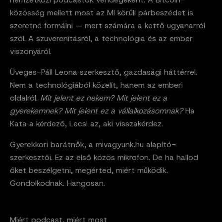
közösség mellett most az MI körüli párbeszédet is
szeretné formálni — mert számára a kettő ugyanarról
szól. A szuverenitásról, a technológia és az ember
viszonyáról.
Üveges-Páll Leona szerkesztő, gazdasági háttérrel.
Nem a technológiából közelít, hanem az emberi
oldalról.
Mit jelent ez nekem? Mit jelent ez a
gyerekemnek? Mit jelent ez a vállalkozásomnak?
Ha
Kata a kérdező, Lecsi az, aki visszakérdez.
Gyerekkori barátnők, a mivagyunk.hu alapító-
szerkesztői. Ez az első közös mikrofon. De ha hallod
őket beszélgetni, megérted, miért működik.
Gondolkodnak. Hangosan.
Miért podcast, miért most