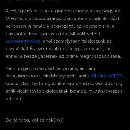
A mivagyunk.hu-t az a gondolat hozta létre, hogy az
MI-ről szóló társadalmi párbeszédben mindenki részt
vehessen. A tanár, a cégvezető, az egyetemista, a
buszsofőr. Ezért szervezzük a MI VAN VELED
vacsoraesteket
, ahol személyesen találkozunk az
olvasókkal. És ezért született meg a podcast, ami
ennek a beszélgetésnek az online meghosszabbítása.
Nem magazinadásokat tervezünk, és nem
interjúsorozatot. Inkább olyasmit, ami a
MI VAN VELED
vacsorákon történik, csak mikrofon előtt. Gondolatok,
amik kicsit tovább dolgoznak benned, miután leveszed
a fülest.
De tényleg, kell ez nekünk?