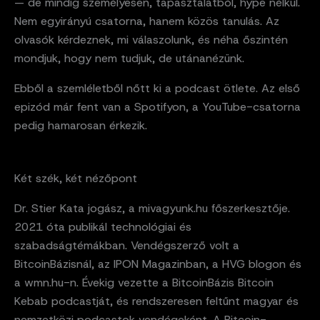
— de mindig személyesen, tapasztalatból, hype nélkül.
Nem egyirányú csatorna, hanem közös tanulás. Az
olvasók kérdeznek, mi válaszolunk, és néha őszintén
mondjuk, hogy nem tudjuk, de utánanézünk.
Ebből a szemléletből nőtt ki a podcast ötlete. Az első
epizód már fent van a Spotifyon, a YouTube-csatorna
pedig hamarosan érkezik.
Két szék, két nézőpont
Dr. Stier Kata jogász, a mivagyunk.hu főszerkesztője.
2021 óta publikál technológiai és
szabadságtémákban. Vendégszerző volt a
BitcoinBázisnál, az IPON Magazinban, a HVG blogon és
a wmn.hu-n. Évekig vezette a BitcoinBázis Bitcoin
Kebab podcastját, és rendszeresen feltűnt magyar és
nemzetközi podcastok vendégeként. A Bitcoin-