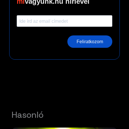
vagyunk.hu hírlevél
Feliratkozom
Hasonló