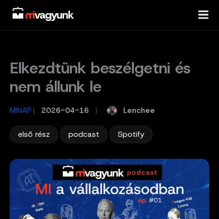
Skip
to
content
Elkezdtünk beszélgetni és
nem állunk le
Lenchee
MINAP
/
2026-04-16
/
,
,
első rész
podcast
Spotify