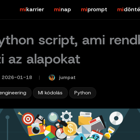
karrier
nap
prompt
dönté
ython script, ami ren
zi az alapokat
jumpat
2026-01-18
/
,
,
 engineering
MI kódolás
Python