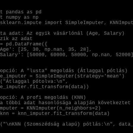
t pandas as pd

t numpy as np

sklearn.impute import SimpleImputer, KNNImput
ta adat: Az egyik vásárlónál (Age, Salary) 
zik az adat

= pd.DataFrame({

opció: A "lusta" megoldás (Átlaggal pótlás)

e_imputer = SimpleImputer(strategy='mean')

("Átlaggal pótolva:\n", 
e_imputer.fit_transform(data))

opció: A profi megoldás (KNN)

a többi adat hasonlósága alapján következtet

mputer = KNNImputer(n_neighbors=2)

knn = knn_imputer.fit_transform(data)

("\nKNN (Szomszédság alapú) pótlás:\n", data