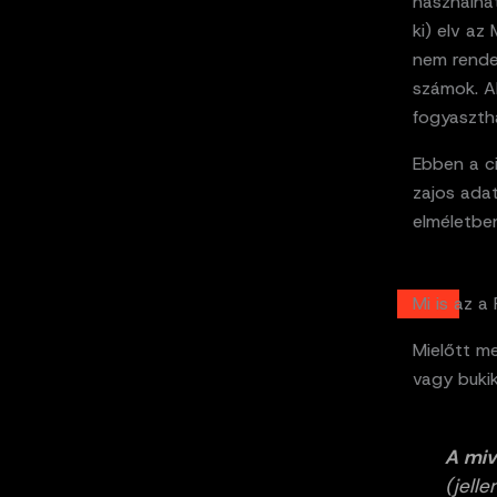
használha
ki) elv az
nem rendel
számok. A
fogyasztha
Ebben a ci
zajos ada
elméletben
Mi is az a
Mielőtt me
vagy buki
A miv
(jell