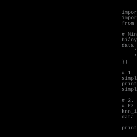
impor
impor
from 
# Min
hiány
data 
    'Age': [25, 30, np.nan, 35, 28],

    'Salary': [50000, 60000, 58000, np.nan, 52000]

})

# 1. 
simpl
print
simpl
# 2. 
# Ez 
knn_i
data_
print