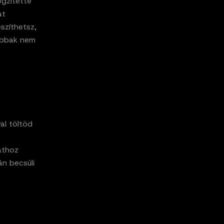
ögzítette
at
eszíthetsz,
sabbak nem
al töltöd
athoz
án becsüli