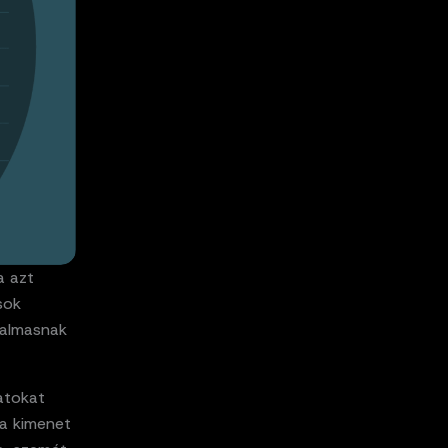
a azt
sok
unalmasnak
atokat
 a kimenet