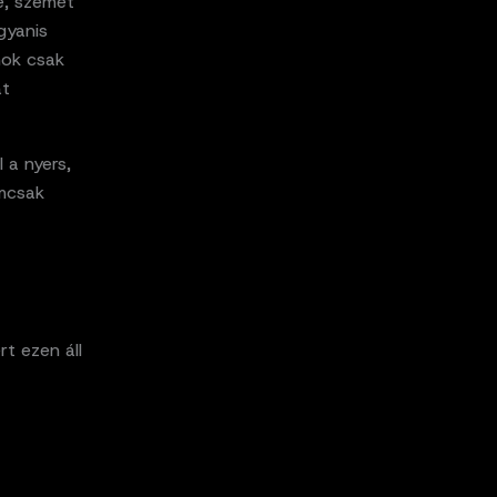
, szemét
gyanis
mok csak
at
 a nyers,
emcsak
t ezen áll