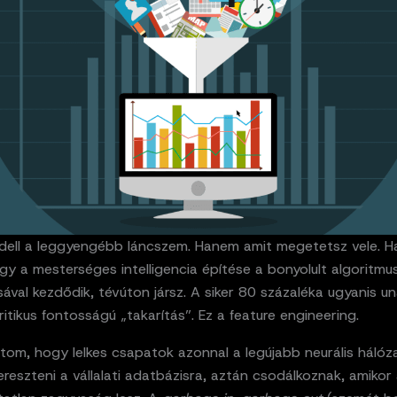
ell a leggyengébb láncszem. Hanem amit megetetsz vele. H
gy a mesterséges intelligencia építése a bonyolult algoritmu
sával kezdődik, tévúton jársz. A siker 80 százaléka ugyanis 
ritikus fontosságú „takarítás”. Ez a feature engineering.
tom, hogy lelkes csapatok azonnal a legújabb neurális hálóz
ereszteni a vállalati adatbázisra, aztán csodálkoznak, amikor