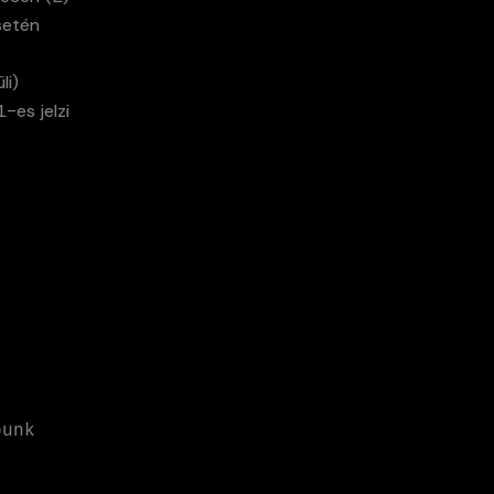
setén
li)
-es jelzi
unk 