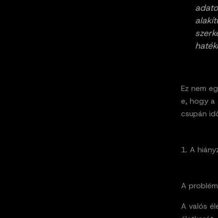
adato
alakí
szerk
haték
Ez nem egy
e, hogy a 
csupán idő
1. A hiány
A problé
A valós é