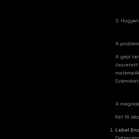
2. Hogyan 
A problé
A gépi tan
összetett
matematik
Számokat 
A megoldá
Két fő isk
Label En
Debrecen