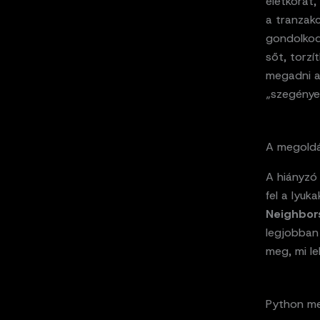
életkorát
a tranzakc
gondolkodá
sőt, torz
megadni a 
„szegényeb
A megoldá
A hiányzó 
fel a lyuka
Neighbor
legjobban
meg, mi le
Python me