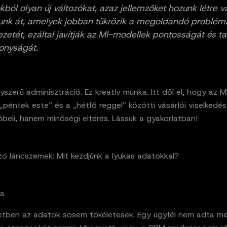
kból olyan új változókat, azaz jellemzőket hozunk létre 
tunk át, amelyek jobban tükrözik a megoldandó problém
ezetét, ezáltal javítják az MI-modellek pontosságát és ta
onyságát.
szerű adminisztráció. Ez kreatív munka. Itt dől el, hogy az MI
„péntek este” és a „hétfő reggel” közötti vásárlói viselkedé
beli, hanem minőségi eltérés. Lássuk a gyakorlatban!
zó láncszemek: Mit kezdjünk a lyukas adatokkal?
ma
letben az adatok sosem tökéletesek. Egy ügyfél nem adta m