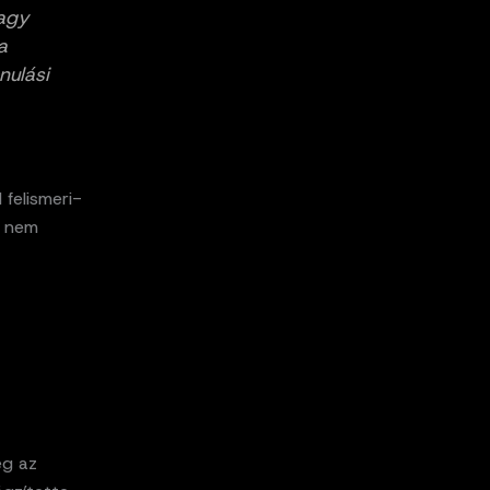
vagy
a
nulási
 felismeri-
s nem
eg az