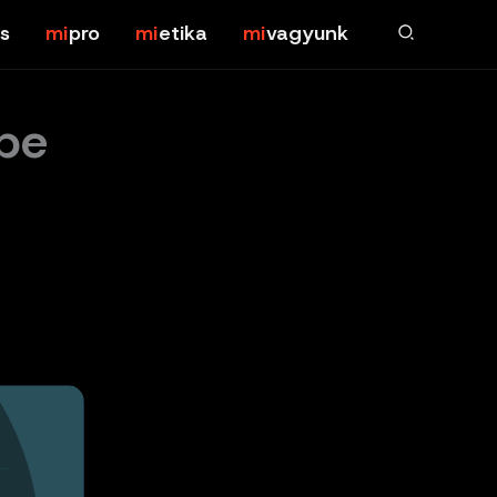
s
pro
etika
vagyunk
dbe