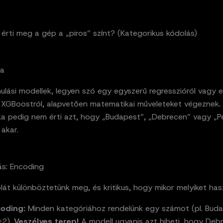
érti meg a gép a „piros” színt? (Kategorikus kódolás)
ma
ulási modellek, legyen szó egy egyszerű regresszióról vagy 
 XGBoostról, alapvetően matematikai műveleteket végeznek.
a pedig nem érti azt, hogy „Budapest”, „Debrecen” vagy „P
akar.
s: Encoding
olát különböztetünk meg, és kritikus, hogy mikor melyiket has
coding:
Minden kategóriához rendelünk egy számot (pl. Bud
=2).
Veszélyes terep!
A modell ugyanis azt hiheti, hogy Deb