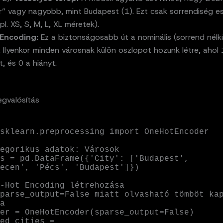
r” vagy nagyobb, mint Budapest (1). Ezt csak sorrendiség e
pl. XS, S, M, L, XL méretek).
Encoding:
Ez a biztonságosabb út a nominális (sorrend nélkü
 Ilyenkor minden városnak külön oszlopot hozunk létre, ahol 1
t, és 0 a hiányt.
gvalósítás
sklearn.preprocessing import OneHotEncoder

egorikus adatok: Városok

s = pd.DataFrame({'City': ['Budapest', 
ecen', 'Pécs', 'Budapest']})

-Hot Encoding létrehozása

parse_output=False miatt olvasható tömböt kap
a

er = OneHotEncoder(sparse_output=False)

ed_cities = 