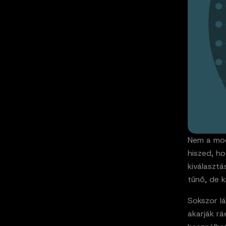
Nem a mod
hiszed, ho
kiválasztá
tűnő, de k
Sokszor lá
akarják rá