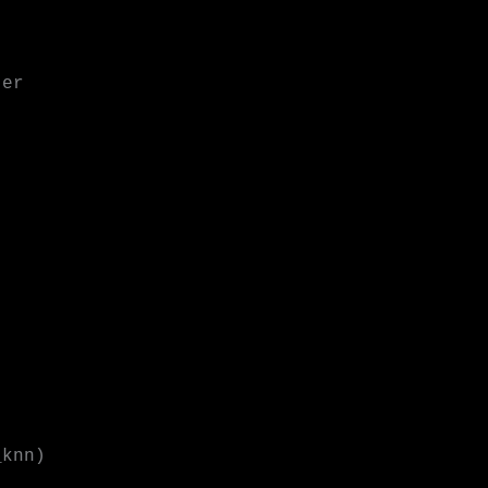
er

_knn)