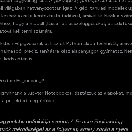
tatlan zagyvaság lesz. A
garbage in, garbage out
(szemét be
 MI világában hatványozottan igaz. A gépi tanulási modellek u
keznek azzal a kontextuális tudással, amivel te. Nekik a szá
hhoz, hogy a modell „lássa” az összefüggéseket, az adatok
tóvá kell tenni számára.
kkben végigvesszük azt az öt Python alapú technikát, amivel
thalmazból precíz, tanításra kész alapanyagot gyúrhatsz. N
, kódszinten is.
 Feature Engineering?
gnyitnánk a Jupyter Notebookot, tisztázzuk az alapokat, mer
k a projekted megtérülése.
agyunk.hu definíciója szerint:
A Feature Engineering
emzők mérnöksége) az a folyamat, amely során a nyers