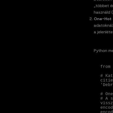
„többet é
használd (
One-Hot 
adatoknál.
a jelenléte
Python me
from 
# Kat
citie
'Debr
# One
# A s
vissz
encod
encod