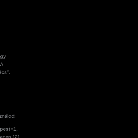
egy
 A
écs”.
ználod:
apest=1,
recen (2)