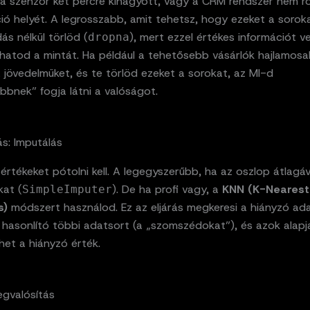
, a szenzor két percre kihagyott, vagy a CRM rendszer nem r
ió helyét. A legrosszabb, amit tehetsz, hogy ezeket a sorok
s nélkül törlöd (
), mert ezzel értékes információt v
dropna
íthatod a mintát. Ha például a tehetősebb vásárlók hajlamo
jövedelmüket, és te törlöd ezeket a sorokat, az MI-d
bnek” fogja látni a valóságot.
s: Imputálás
értékeket pótolni kell. A legegyszerűbb, ha az oszlop átlagáv
kat (
). De ha profi vagy, a
KNN (K-Nearest
SimpleImputer
s)
módszert használod. Ez az eljárás megkeresi a hiányzó ad
 hasonlító többi adatsort (a „szomszédokat”), és azok alapj
het a hiányzó érték.
gvalósítás