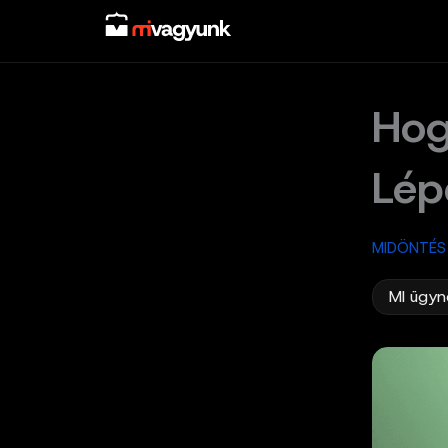
Skip
to
content
Hog
Lép
MIDÖNTÉS
MI ügyn