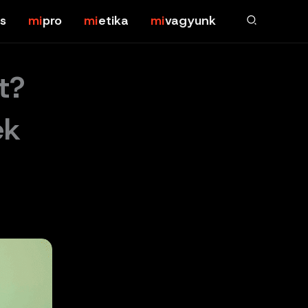
s
pro
etika
vagyunk
t?
ek