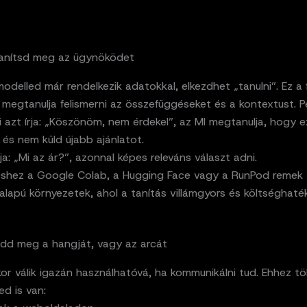
 Tanítsd meg az ügynöködet
odelled már rendelkezik adatokkal, elkezdhet „tanulni”. Ez a f
 megtanulja felismerni az összefüggéseket és a kontextust. P
i azt írja: „Köszönöm, nem érdekel”, az MI megtanulja, hogy e
, és nem küld újabb ajánlatot.
rja: „Mi az ár?”, azonnal képes releváns választ adni.
téshez a Google Colab, a Hugging Face vagy a RunPod remek 
alapú környezetek, ahol a tanítás villámgyors és költséghaté
 Add meg a hangját, vagy az arcát
or válik igazán használhatóvá, ha kommunikálni tud. Ehhez t
d is van: