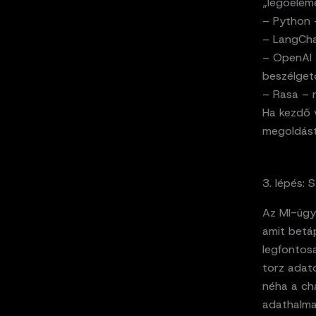
„legoelem
– Python –
– LangChai
– OpenAI 
beszélget
– Rasa – 
Ha kezdő 
megoldást 
3. lépés: 
Az MI-ügy
amit betáp
legfontosa
torz adato
néha a ch
adathalmaz