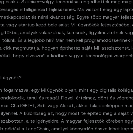
ég csak a Szilícium-völgy techóriásai engedhették meg mag
rséges intelligenciát fejlesszenek. Ma viszont elég egy lap
ernetkapcsolat és némi kíváncsiság. Egyre több magyar fejles
a vagy startup kezd bele saját MI-ügynökök fejlesztésébe, o
segítőkbe, amelyek válaszolnak, keresnek, figyelmeztetnek va
s tőlünk. És a legjobb hír? Már nem kell programozózseninek l
a cikk megmutatja, hogyan építhetsz saját MI-asszisztenst, 
nélkül, hogy elvesznél a kódban vagy a technológiai zsargon
MI ügynök?
 fogalmazva, egy MI ügynök olyan, mint egy digitális kolléga,
ondolkodik, tanul és reagál. Figyel, értelmez, dönt és végreha
 már ChatGPT-t, Sirít vagy Alexát, akkor tulajdonképpen már
l ilyennel. A különbség az, hogy most te építed meg a saját v
szabottan, a te igényeidre. A magyar fejlesztők körében egy
b például a LangChain, amellyel könnyedén össze lehet kapcs