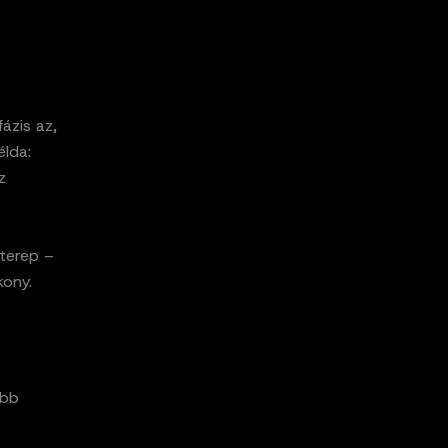
ázis az,
élda:
z
terep –
kony.
öbb