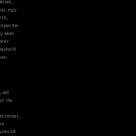
uknak,
top, egy
ztő,
lyan kis
gy akár
enni
lépésről
ban.
 aki
jt. Ha
erziódat,
re
olni MI