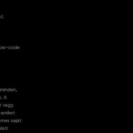
t.
 low-code
 minden,
k. A
lt vagy
 amiket
emes saját
lati