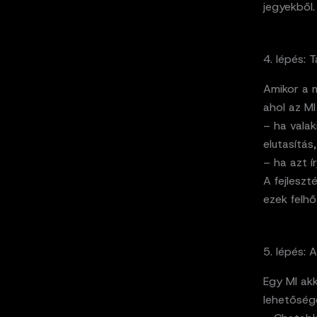
jegyekből.
4. lépés:
Amikor a m
ahol az MI
– ha valak
elutasítás
– ha azt í
A fejlesz
ezek felhő
5. lépés:
Egy MI akk
lehetősége