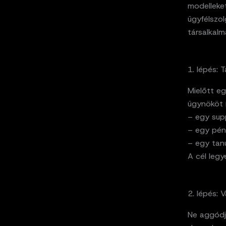
modelleket
ügyfélszol
társalkalm
1. lépés: T
Mielőtt eg
ügynököt m
– egy sup
– egy pénz
– egy tanu
A cél leg
2. lépés: 
Ne aggódj,