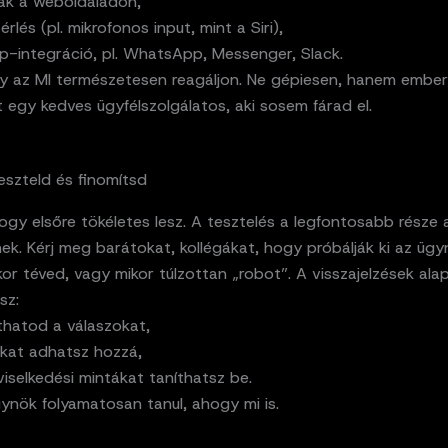
ak a weboldaladon,
rlés (pl. mikrofonos input, mint a Siri),
p-integráció, pl. WhatsApp, Messenger, Slack.
gy az MI természetesen reagáljon. Ne gépiesen, hanem embe
nt egy kedves ügyfélszolgálatos, aki sosem fárad el.
Teszteld és finomítsd
ogy elsőre tökéletes lesz. A tesztelés a legfontosabb része 
nek. Kérj meg barátokat, kollégákat, hogy próbálják ki az ügy
mikor téved, vagy mikor túlzottan „robot”. A visszajelzések ala
sz:
thatod a válaszokat,
okat adhatsz hozzá,
viselkedési mintákat taníthatsz be.
ynök folyamatosan tanul, ahogy mi is.