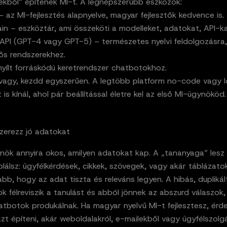
ekből” építenek MI-t. A legnépszerűbb eszközök:
 az MI-fejlesztés alapnyelve, magyar fejlesztők kedvence is.
n – eszköztár, ami összeköti a modelleket, adatokat, API-ka
API (GPT-4 vagy GPT-5) – természetes nyelvi feldolgozásra,
ős rendszerekhez.
nyílt forráskódú keretrendszer chatbotokhoz.
vagy, kezdd egyszerűen. A legtöbb platform no-code vagy
is kínál, ahol pár beállítással életre kel az első MI-ügynököd.
Szerezz jó adatokat
nök annyira okos, amilyen adatokat kap. A „tananyaga” lesz
lálsz: ügyfélkérdések, cikkek, szövegek, vagy akár táblázato
bb, hogy az adat tiszta és releváns legyen. A hibás, dupliká
k félreviszik a tanulást és abból jönnek az abszurd válaszok,
atbotok produkálnak. Ha magyar nyelvű MI-t fejlesztesz, érd
t építeni, akár weboldalakról, e-mailekből vagy ügyfélszolgá