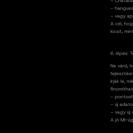
– Chatabl
– hangvezé
– vagy ap
A cél, ho
kicsit, mi
6. lépés: 
Ne várd, h
fejlesztés
írják le, 
finomíthat
– pontosí
– új adat
– vagy új 
A jó MI-üg