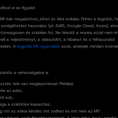
ndítsd el és figyeld
MI már magabiztos, jöhet az éles indulás. Ehhez a legjobb, h
 szolgáltatást használsz (pl. AWS, Google Cloud, Azure), aho
tonságosan és stabilan fut. Ne feledd: a munka ezzel nem ér
kell a teljesítményt, a válaszidőt, a hibákat és a felhasználói
éseket. A
legjobb MI-ügynökök
azok, amelyek minden interak
Számíts a nehézségekre is
esztés tele van meglepetéssel. Például:
vés az adat,
úl sok,
ága a számítási kapacitás,
g ott az etikai kérdés: mit tudhat és mit nem az MI?
kadályok, csak figyelmeztetések. A siker titka, hogy mindig