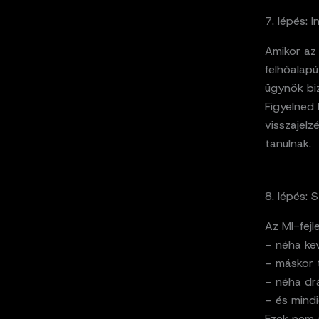
7. lépés: I
Amikor az 
felhőalapú
ügynök biz
Figyelned 
visszajelz
tanulnak.
8. lépés: 
Az MI-fejl
– néha ke
– máskor t
– néha dr
– és mindi
Ezek nem a