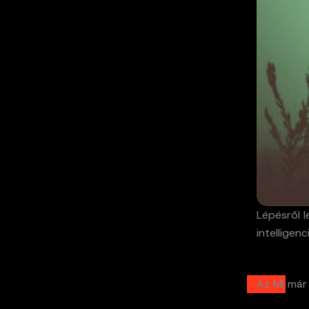
Lépésről 
intelligen
Az MI már