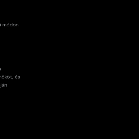
ri módon
a
nököt, és
pján