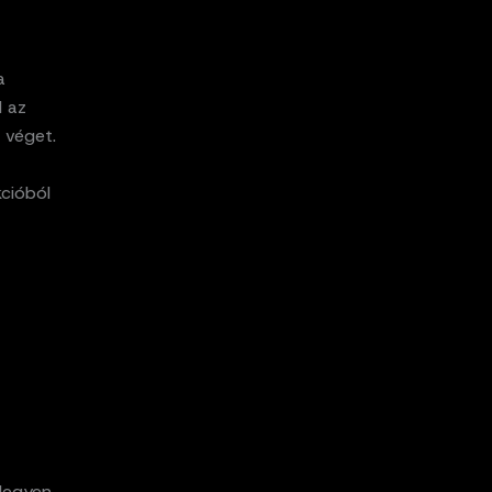
a
l az
 véget.
cióból
 legyen