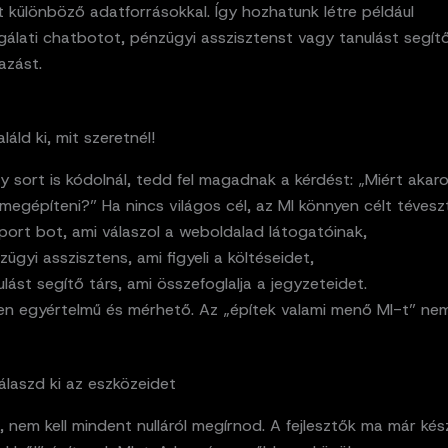
 különböző adatforrásokkal. Így hozhatunk létre például
gálati chatbotot, pénzügyi asszisztenst vagy tanulást segít
azást.
aláld ki, mit szeretnél!
y sort is kódolnál, tedd fel magadnak a kérdést: „Miért akar
egépíteni?” Ha nincs világos cél, az MI könnyen célt téveszt
port bot, ami válaszol a weboldalad látogatóinak,
ügyi asszisztens, ami figyeli a költéseidet,
lást segítő társ, ami összefoglalja a jegyzeteidet.
yen egyértelmű és mérhető. Az „építek valami menő MI-t” nem
Válaszd ki az eszközeidet
 nem kell mindent nulláról megírnod. A fejlesztők ma már kés