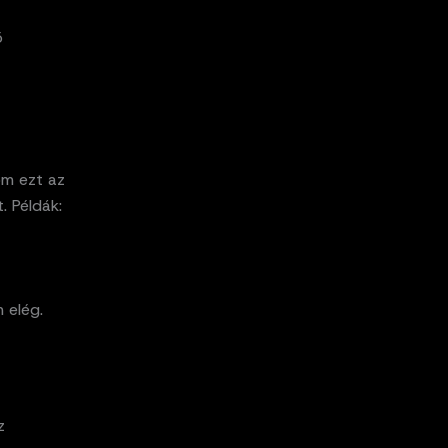
ő
om ezt az
. Példák:
 elég.
z