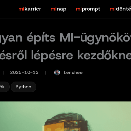
karrier
nap
prompt
dönté
yan építs MI-ügynökö
ésről lépésre kezdőkn
Lenchee
/
2025-10-13
/
,
ök
Python