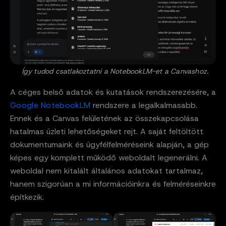
Így tudod csatlakoztatni a NotebookLM-et a Canvashoz.
A céges belső adatok és kutatások rendszerezésére, a
Google NotebookLM
rendszere a legalkalmasabb.
Ennek és a Canvas felületének az összekapcsolása
hatalmas üzleti lehetőségeket rejt. A saját feltöltött
dokumentumaink és ügyfélfelméréseink alapján, a gép
képes egy komplett működő weboldalt legenerálni. A
weboldal nem kitalált általános adatokat tartalmaz,
hanem szigorúan a mi információinkra és felméréseinkre
építkezik.