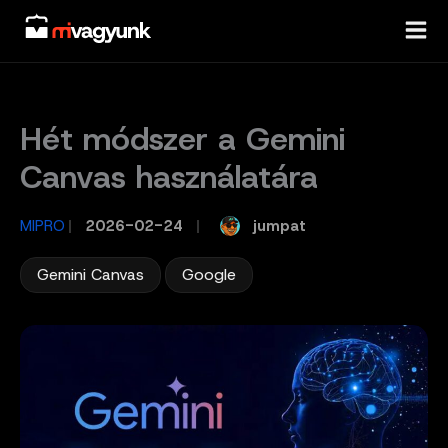
Skip
to
content
Hét módszer a Gemini
Canvas használatára
jumpat
MIPRO
/
2026-02-24
/
,
Gemini Canvas
Google