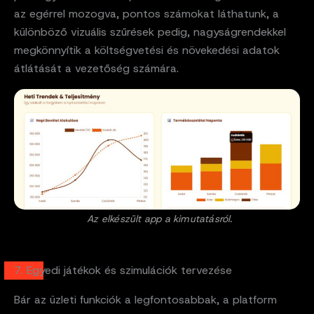
az egérrel mozogva, pontos számokat láthatunk, a
különböző vizuális szűrések pedig, nagyságrendekkel
megkönnyítik a költségvetési és növekedési adatok
átlátását a vezetőség számára.
Az elkészült app a kimutatásról.
7. Egyedi játékok és szimulációk tervezése
Bár az üzleti funkciók a legfontosabbak, a platform