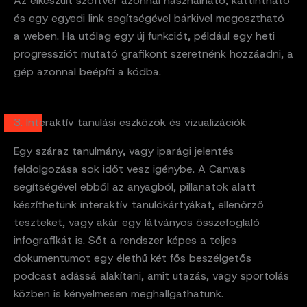
Az elkészült szoftver azonnal használható, kattintható
és egy egyedi link segítségével bárkivel megosztható
a weben. Ha utólag egy új funkciót, például egy heti
progressziót mutató grafikont szeretnénk hozzáadni, a
gép azonnal beépíti a kódba.
3. Interaktív tanulási eszközök és vizualizációk
Egy száraz tanulmány, vagy iparági jelentés
feldolgozása sok időt vesz igénybe. A Canvas
segítségével ebből az anyagból, pillanatok alatt
készíthetünk interaktív tanulókártyákat, ellenőrző
teszteket, vagy akár egy látványos összefoglaló
infografikát is. Sőt a rendszer képes a teljes
dokumentumot egy élethű két fős beszélgetős
podcast adássá alakítani, amit utazás, vagy sportolás
közben is kényelmesen meghallgathatunk.