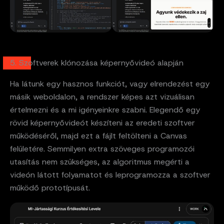
5. Szoftverek klónozása képernyővideó alapján
Ha látunk egy hasznos funkciót, vagy elrendezést egy
másik weboldalon, a rendszer képes azt vizuálisan
értelmezni és a mi igényeinkre szabni. Elegendő egy
rövid képernyővideót készíteni az eredeti szoftver
működéséről, majd ezt a fájlt feltölteni a Canvas
felületére. Semmilyen extra szöveges programozói
utasítás nem szükséges, az algoritmus megérti a
videón látott folyamatot és leprogramozza a szoftver
működő prototípusát.