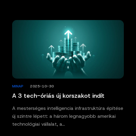
MINAP
/
2025-10-30
A 3 tech-óriás új korszakot indít
A mesterséges intelligencia infrastruktúra építése
új szintre lépett: a három legnagyobb amerikai
technológiai vállalat, a…