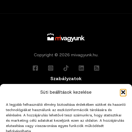
Copyright © 2026 mivagyunk.hu.
Szabályzatok
Általános Felhasználási Feltételek
Süti beállítások kezelése
A legjobb felhasználói élmény biztosítása érdekében sütiket és hasonló
Adatkezelési Tájékoztató
technológiákat használunk az eszközinformációk tárolására és
elérésére. A hozzájárulás lehetővé teszi számunkra, hogy statisztikai
és marketing célú adatokat kezeljünk ezen az oldalon. A hozzájárulás
Impresszum
elutasítása vagy visszavonása egyes funkciók működését
befolyásolhatja.