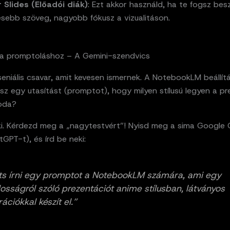
 Slides (Előadói diák)
: Ezt akkor használd, ha te fogsz besz
esebb szöveg, nagyobb fókusz a vizualitáson.
 a promptoláshoz – A Gemini-szendvics
zseniális csavar, amit kevesen ismernek. A NotebookLM beállít
z egy utasítást (promptot), hogy milyen stílusú legyen a pr
 oda?
 ki. Kérdezd meg a „nagytestvért”! Nyisd meg a sima Google 
GPT-t), és írd be neki:
ts írni egy promptot a NotebookLM számára, ami egy
losságról szóló prezentációt anime stílusban, látványos
trációkkal készít el.”