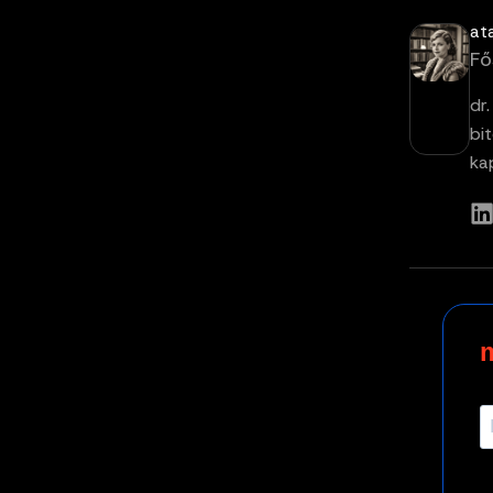
at
Fő
dr
bi
ka