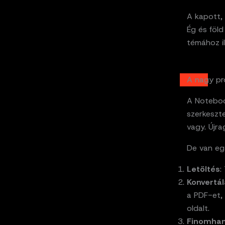
A kapott,
Ég és föld
témához il
A nagy pr
A Noteboo
szerkeszte
vagy. Újra
De van egy
Letöltés
:
Konvertá
a PDF-et, 
oldalt.
Finomhan