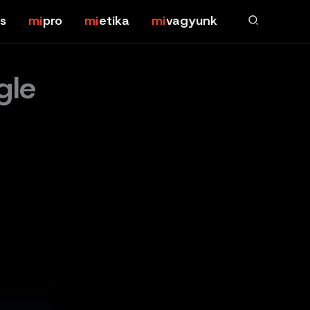
s
pro
etika
vagyunk
gle