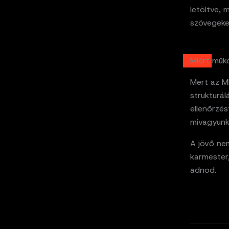
letöltve,
szövegeke
Miért műk
Mert az M
strukturál
ellenőrzés
mivagyunk
A jövő nem
karmester
adnod.