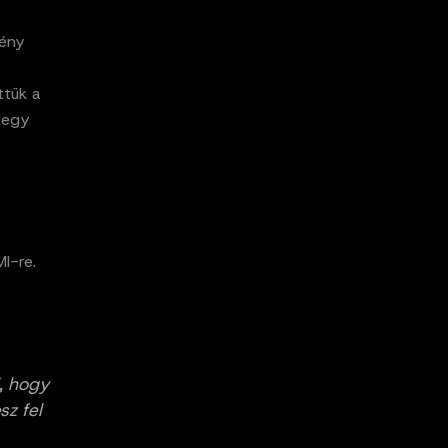
mény
ttük a
 egy
I-re.
i, hogy
sz fel