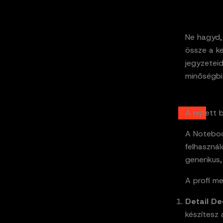
Ne hagyd, 
össze a k
jegyzeteid
minőségbiz
A rejtett 
A Noteboo
felhasznál
generikus,
A profi me
Detail De
készítesz