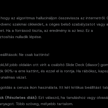
hogy az algoritmus hallucináljon összevissza az internetről. 
edvenc szakmai cikkeidet, a céges belső szabályzatot vagy a
et. Ha a forrásod tiszta, az eredmény is az lesz. Ez a
tosítás nulladik lépése.
beállítások: Ne csak kattints!
kLM jobb oldalán ott virít a csábító Slide Deck (diasor) go
ók 90%-a erre kattint, és ezzel el is rontja. Ha ráböksz, kaps
 unalmas vázat.
goldás a ceruza ikon használata. Itt két kritikus beállítást talá
ck (Részletes diák):
Ezt válaszd, ha tanuláshoz vagy olvas
 anyagot. Több szöveg, mélyebb tartalom.