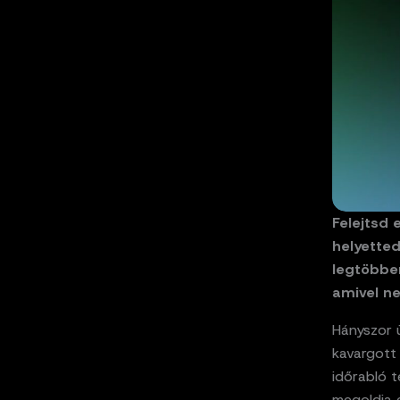
Felejtsd 
helyetted
legtöbbe
amivel ne
Hányszor ü
kavargott
időrabló 
megoldja e