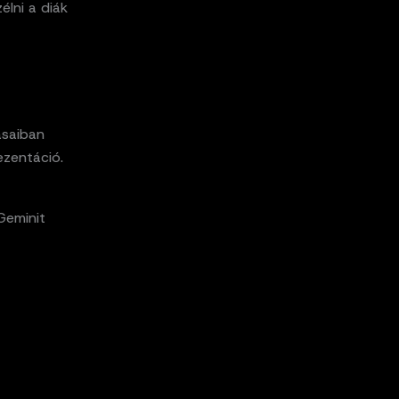
élni a diák
ásaiban
ezentáció.
Geminit