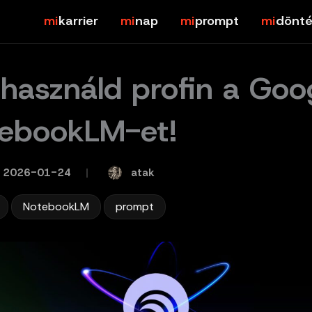
karrier
nap
prompt
dönté
 használd profin a Goo
ebookLM-et!
atak
2026-01-24
/
,
,
NotebookLM
prompt