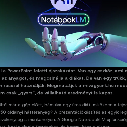
el a PowerPoint feletti éjszakázást. Van egy eszköz, ami 
 az anyagot, és megcsinálja a diákat. De van egy trükk,
n rosszul használják. Megmutatjuk a mivagyunk.hu móds
m csak „gyors”, de vállalható eredményt is kapsz.
ltél már a gép előtt, bámulva egy üres diát, miközben a fej
 50 oldalnyi háttéranyag? A prezentációkészítés az egyik l
tevékenység a munkahelyen. A Google NotebookLM új funkciója
zt: betáplálod a forrásokat, és bamm, kész a diasor.