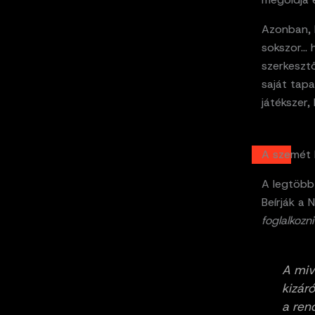
Azonban, 
sokszor… 
szerkesztő
saját tap
játékszer,
A szemét b
A legtöbb 
Beírják a
foglalkozni
A miv
kizár
a rend