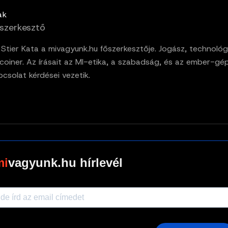
ak
szerkesztő
. Stier Kata a mivagyunk.hu főszerkesztője. Jogász, technológ
tcoiner. Az írásait az MI-etika, a szabadság, és az ember-gé
pcsolat kérdései vezetik.
vagyunk.hu hírlevél