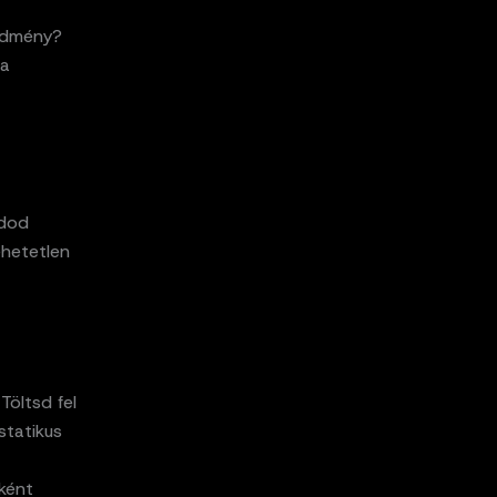
redmény?
 a
udod
ehetetlen
Töltsd fel
statikus
ként