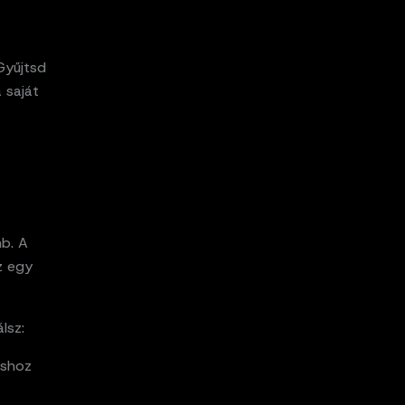
Gyűjtsd
 saját
mb. A
z egy
lsz:
áshoz