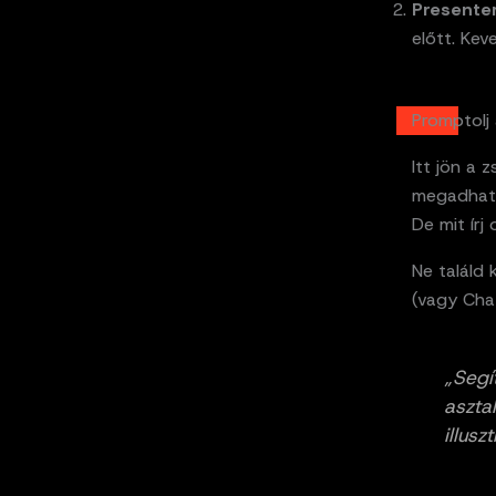
Presenter
előtt. Kev
Promptolj
Itt jön a 
megadhats
De mit írj
Ne találd
(vagy Chat
„Segí
aszta
illusz