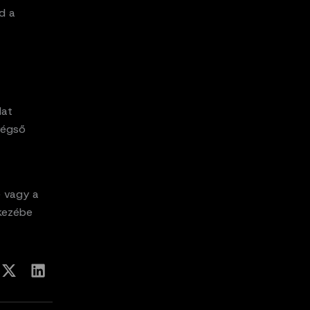
d a
dat
 végső
e vagy a
 kezébe