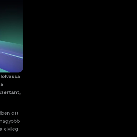
elolvassa
 a
zertant,
edben ott
egnagyobb
 elvileg