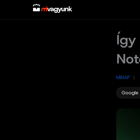
Skip
to
content
Így
Not
MINAP
/
Google