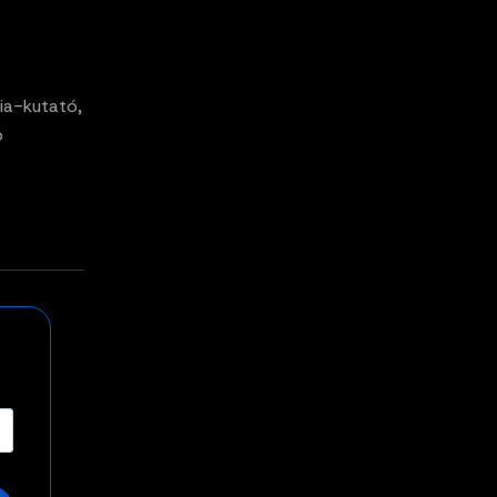
ia-kutató,
p