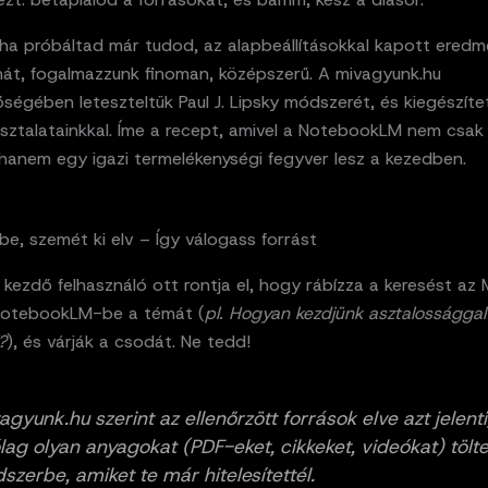
ha próbáltad már tudod, az alapbeállításokkal kapott ered
hát, fogalmazzunk finoman, középszerű. A mivagyunk.hu
ségében leteszteltük Paul J. Lipsky módszerét, és kiegészíte
asztalatainkkal. Íme a recept, amivel a NotebookLM nem csak
 hanem egy igazi termelékenységi fegyver lesz a kezedben.
e, szemét ki elv – Így válogass forrást
kezdő felhasználó ott rontja el, hogy rábízza a keresést az M
 NotebookLM-be a témát (
pl. Hogyan kezdjünk asztalossággal
?
), és várják a csodát. Ne tedd!
agyunk.hu szerint az ellenőrzött források elve azt jelent
ólag olyan anyagokat (PDF-eket, cikkeket, videókat) tölte
szerbe, amiket te már hitelesítettél.