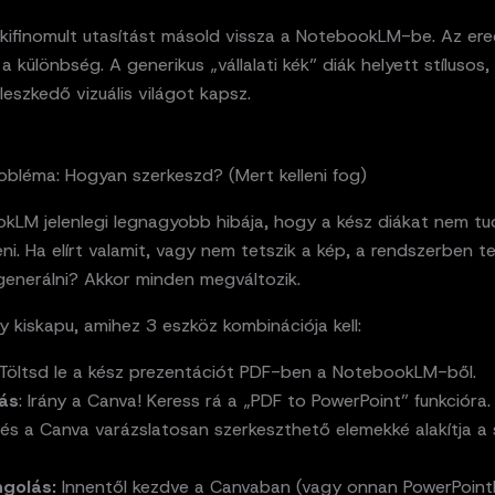
 kifinomult utasítást másold vissza a NotebookLM-be. Az e
 a különbség. A generikus „vállalati kék” diák helyett stílusos,
leszkedő vizuális világot kapsz.
obléma: Hogyan szerkeszd? (Mert kelleni fog)
kLM jelenlegi legnagyobb hibája, hogy a kész diákat nem t
ni. Ha elírt valamit, vagy nem tetszik a kép, a rendszerben t
generálni? Akkor minden megváltozik.
 kiskapu, amihez 3 eszköz kombinációja kell:
 Töltsd le a kész prezentációt PDF-ben a NotebookLM-ből.
lás
: Irány a Canva! Keress rá a „PDF to PowerPoint” funkcióra. 
és a Canva varázslatosan szerkeszthető elemekké alakítja a 
golás:
Innentől kezdve a Canvaban (vagy onnan PowerPoint