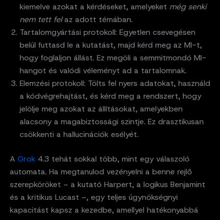
kiemelve azokat a kérdéseket, amelyeket
még senki
nem tett fel
az adott témában.
Tartalomgyártási protokoll: Egyetlen csevegésen
belül futtasd le a kutatást, majd kérd meg az MI-t,
hogy foglaljon állást. Ez megöli a semmitmondó MI-
hangot és valódi véleményt ad a tartalomnak.
Elemzési protokoll: Tölts fel nyers adatokat, használd
a kódvégrehajtást, és kérd meg a rendszert, hogy
jelölje meg azokat az állításokat, amelyekben
alacsony a magabiztossági szintje. Ez drasztikusan
csökkenti a hallucinációk esélyét.
A
Grok
4.3 tehát sokkal több, mint egy válaszoló
automata. Ha megtanulod vezényelni a benne rejlő
szerepköröket – a kutató Harpert, a logikus Benjamint
és a kritikus Lucast –, egy teljes ügynökségnyi
kapacitást kapsz a kezedbe, amellyel hatékonyabbá