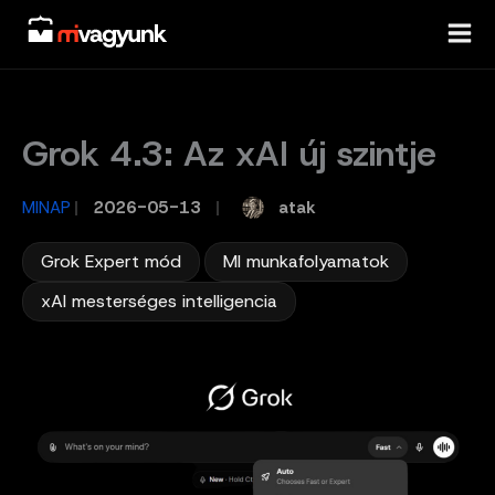
Skip
to
content
Grok 4.3: Az xAI új szintje
atak
MINAP
/
2026-05-13
/
,
,
Grok Expert mód
MI munkafolyamatok
xAI mesterséges intelligencia