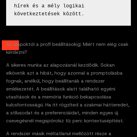
hírek és a mély logikai 
következtetések között.
Az alapoktól a profi beállításokig: Miért nem elég csak
kérdezni?
A sikeres munka az alapozásnál kezdődik. Sokan
elkövetik azt a hibát, hogy azonnal a promptolásba
fognak, anélkül, hogy beállítanák a rendszer
emlékezetét. A beállítások alatt található egyéni
utasítások és a memória funkció bekapcsolása
kulcsfontosságú. Ha itt rögzíted a szakmai hátteredet,
a stílusodat és a preferenciáidat, minden egyes új
csevegésnél megspórolsz tíz perc kontextusépítést.
A rendszer másik méltatlanul mellőzött része a