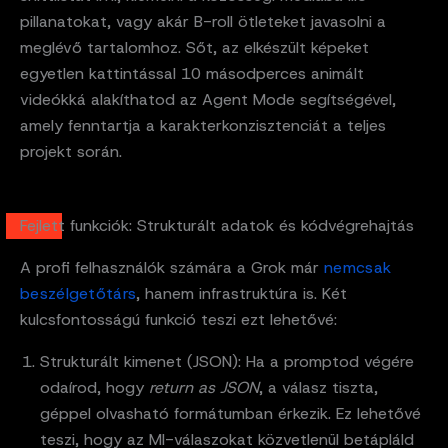
pillanatokat, vagy akár B-roll ötleteket javasolni a
meglévő tartalomhoz. Sőt, az elkészült képeket
egyetlen kattintással 10 másodperces animált
videókká alakíthatod az Agent Mode segítségével,
amely fenntartja a karakterkonzisztenciát a teljes
projekt során.
Fejlett funkciók: Strukturált adatok és kódvégrehajtás
A profi felhasználók számára a Grok már
nemcsak
beszélgetőtárs
, hanem infrastruktúra is. Két
kulcsfontosságú funkció teszi ezt lehetővé:
Strukturált kimenet (JSON): Ha a promptod végére
odaírod, hogy
return as JSON
, a válasz tiszta,
géppel olvasható formátumban érkezik. Ez lehetővé
teszi, hogy az MI-válaszokat közvetlenül betápláld