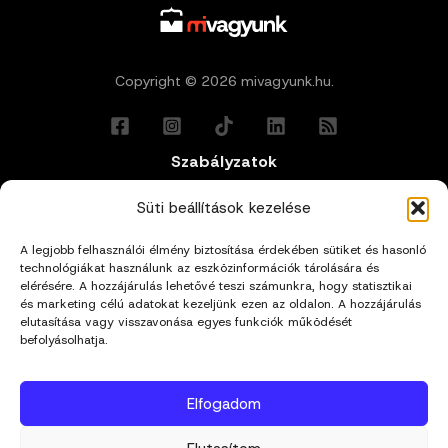
Copyright © 2026 mivagyunk.hu.
Szabályzatok
Általános Felhasználási Feltételek
Süti beállítások kezelése
A legjobb felhasználói élmény biztosítása érdekében sütiket és hasonló
Adatkezelési Tájékoztató
technológiákat használunk az eszközinformációk tárolására és
elérésére. A hozzájárulás lehetővé teszi számunkra, hogy statisztikai
és marketing célú adatokat kezeljünk ezen az oldalon. A hozzájárulás
Impresszum
elutasítása vagy visszavonása egyes funkciók működését
befolyásolhatja.
Cookie Policy (EU)
Elfogadom
Kapcsolat