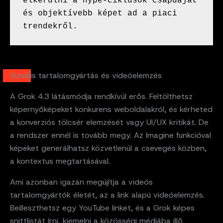
elkerülni a hype-ciklusok csapdáját 
és objektívebb képet ad a piaci 
trendekről.
Vizuális tartalomgyártás és videóelemzés
A Grok 4.3 látásmódja rendkívül erős. Feltölthetsz
képernyőképeket konkurens weboldalakról, és kérheted
a konverziós tölcsér elemzését vagy UI/UX kritikát. De
a rendszer ennél is tovább megy. Az Imagine funkcióval
képeket generálhatsz közvetlenül a csevegés közben,
a kontextus megtartásával.
Ami azonban igazán megújítja a videós
tartalomgyártók életét, az a link alapú videóelemzés.
Beilleszthetsz egy YouTube linket, és a Grok képes
snittlistát írni, kiemelni a közösségi médiába illő