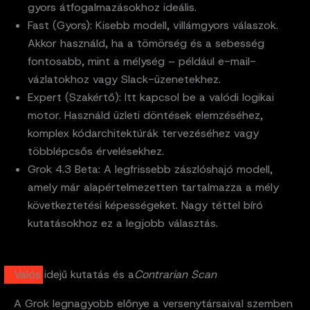
gyors átfogalmazásokhoz ideális.
Fast (Gyors): Kisebb modell, villámgyors válaszok.
Akkor használd, ha a tömörség és a sebesség
fontosabb, mint a mélység – például e-mail-
vázlatokhoz vagy Slack-üzenetekhez.
Expert (Szakértő): Itt kapcsol be a valódi logikai
motor. Használd üzleti döntések elemzéséhez,
komplex kódarchitektúrák tervezéséhez vagy
többlépcsős érvelésekhez.
Grok 4.3 Beta: A legfrissebb zászlóshajó modell,
amely már alapértelmezetten tartalmazza a mély
következtetési képességeket. Nagy téttel bíró
kutatásokhoz ez a legjobb választás.
Valós idejű kutatás és a
Contrarian Scan
A Grok legnagyobb előnye a versenytársaival szemben