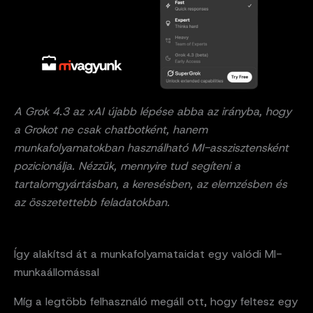
A Grok 4.3 az xAI újabb lépése abba az irányba, hogy
a Grokot ne csak chatbotként, hanem
munkafolyamatokban használható MI-asszisztensként
pozicionálja. Nézzük, mennyire tud segíteni a
tartalomgyártásban, a keresésben, az elemzésben és
az összetettebb feladatokban.
Így alakítsd át a munkafolyamataidat egy valódi MI-
munkaállomással
Míg a legtöbb felhasználó megáll ott, hogy feltesz egy