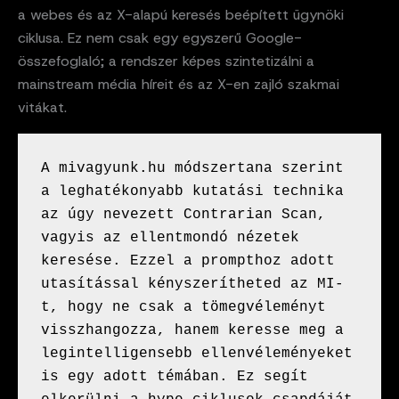
a webes és az X-alapú keresés beépített ügynöki
ciklusa. Ez nem csak egy egyszerű Google-
összefoglaló; a rendszer képes szintetizálni a
mainstream média híreit és az X-en zajló szakmai
vitákat.
A mivagyunk.hu módszertana szerint 
a leghatékonyabb kutatási technika 
az úgy nevezett Contrarian Scan, 
vagyis az ellentmondó nézetek 
keresése. Ezzel a prompthoz adott 
utasítással kényszerítheted az MI-
t, hogy ne csak a tömegvéleményt 
visszhangozza, hanem keresse meg a 
legintelligensebb ellenvéleményeket 
is egy adott témában. Ez segít 