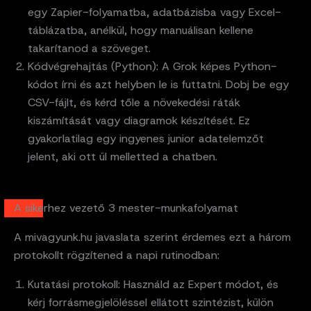
egy Zapier-folyamatba, adatbázisba vagy Excel-
táblázatba, anélkül, hogy manuálisan kellene
takarítanod a szöveget.
Kódvégrehajtás (Python): A Grok képes Python-
kódot írni és azt helyben le is futtatni. Dobj be egy
CSV-fájlt, és kérd tőle a növekedési ráták
kiszámítását vagy diagramok készítését. Ez
gyakorlatilag egy ingyenes junior adatelemzőt
jelent, aki ott ül melletted a chatben.
A sikerhez vezető 3 mester-munkafolyamat
A mivagyunk.hu javaslata szerint érdemes ezt a három
protokollt rögzítened a napi rutinodban:
Kutatási protokoll: Használd az Expert módot, és
kérj forrásmegjelöléssel ellátott szintézist, külön