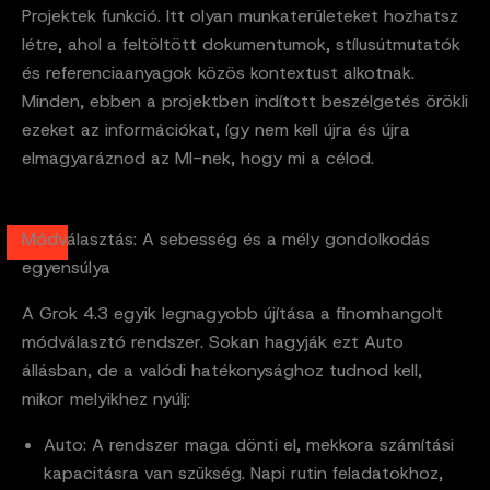
Projektek funkció. Itt olyan munkaterületeket hozhatsz
létre, ahol a feltöltött dokumentumok, stílusútmutatók
és referenciaanyagok közös kontextust alkotnak.
Minden, ebben a projektben indított beszélgetés örökli
ezeket az információkat, így nem kell újra és újra
elmagyaráznod az MI-nek, hogy mi a célod.
Módválasztás: A sebesség és a mély gondolkodás
egyensúlya
A Grok 4.3 egyik legnagyobb újítása a finomhangolt
módválasztó rendszer. Sokan hagyják ezt Auto
állásban, de a valódi hatékonysághoz tudnod kell,
mikor melyikhez nyúlj:
Auto: A rendszer maga dönti el, mekkora számítási
kapacitásra van szükség. Napi rutin feladatokhoz,