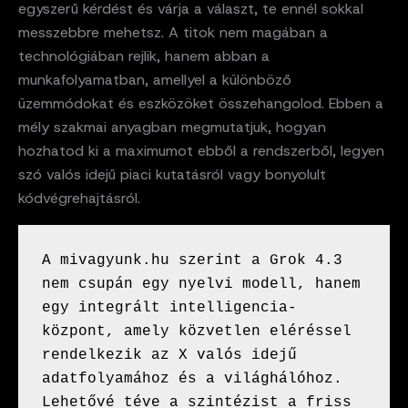
egyszerű kérdést és várja a választ, te ennél sokkal
messzebbre mehetsz. A titok nem magában a
technológiában rejlik, hanem abban a
munkafolyamatban, amellyel a különböző
üzemmódokat és eszközöket összehangolod. Ebben a
mély szakmai anyagban megmutatjuk, hogyan
hozhatod ki a maximumot ebből a rendszerből, legyen
szó valós idejű piaci kutatásról vagy bonyolult
kódvégrehajtásról.
A mivagyunk.hu szerint a Grok 4.3 
nem csupán egy nyelvi modell, hanem 
egy integrált intelligencia-
központ, amely közvetlen eléréssel 
rendelkezik az X valós idejű 
adatfolyamához és a világhálóhoz. 
Lehetővé téve a szintézist a friss 