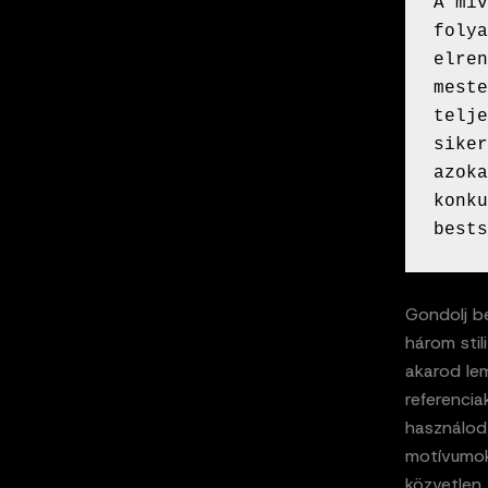
A miv
folya
elren
meste
telje
siker
azoka
konku
bests
Gondolj be
három stil
akarod lem
referencia
használod
motívumok
közvetlen 