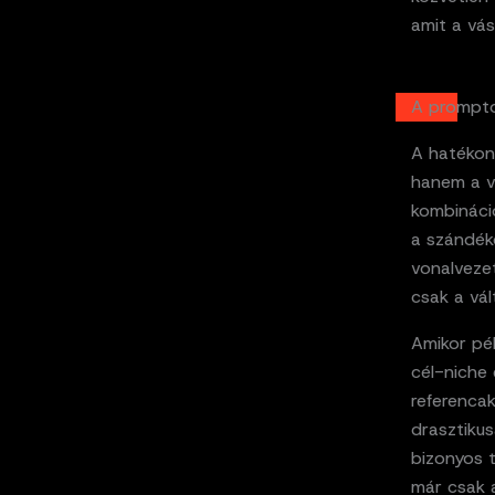
amit a vá
A prompto
A hatékon
hanem a vi
kombináció
a szándéko
vonalveze
csak a vál
Amikor pél
cél-niche 
referencak
drasztikus
bizonyos 
már csak 