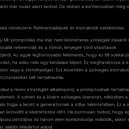
sárló már tudat alatt kedvel. De ebben a kontextusban még n
lás művészete: Referenciaképek és instrukciók szimbiózisa
y MI-promptolás ma már nem kilométeres szövegek írásáról s
zuális referenciák és a tömör, lényegre törő utasítások
járól. Az egyik legfontosabb felismerés, hogy az MI sokkal j
dat, ha adsz neki egy kiindulási képet. Ez meghatározza a st
tést vagy a térmélységet. Ezt követően a szöveges instrukc
toztatásokat kell tartalmaznia.
dául a remix stratégiát alkalmazod, a promptodnak tartalmaz
elemeit. A színeit és a kívánt szöveges üzenetet, miközben a
ép fogja a kezét a generátornak a stílus tekintetében. Ez a
an lerövidíti a kísérletezési időt. Ha pontosan tudod, hogy e
típusú betűtípus és három elem kombinációja működik, akkor 
az alábbi feladatot adod: