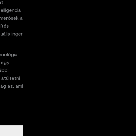
et
elligencia
ismerősek a
ítés
uális inger
hnológia
i egy
ábbi
átültetni
ság az, ami