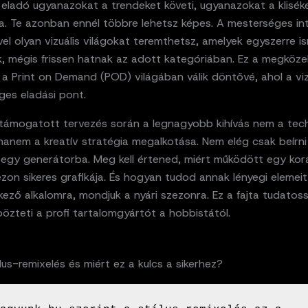
 eladó ugyanazokat a trendeket követi, ugyanazokat a klisék
a. Te azonban ennél többre lehetsz képes. A mesterséges int
el olyan vizuális világokat teremthetsz, amelyek egyszerre 
, mégis frissen hatnak az adott kategóriában. Ez a megközel
a Print on Demand (POD) világában válik döntővé, ahol a viz
ges eladási pont.
 támogatott tervezés során a legnagyobb kihívás nem a tec
 hanem a kreatív stratégia megalkotása. Nem elég csak beírn
egy generátorba. Meg kell értened, miért működött egy kor
zon sikeres grafikája. És hogyan tudod annak lényegi elemeit 
ező alkalomra, mondjuk a nyári szezonra. Ez a fajta tudatos
özteti a profi tartalomgyártót a hobbistától.
ílus-remixelés és miért ez a kulcs a sikerhez?