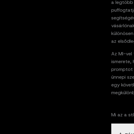
a legtöbb
puffogtatj
segítségév
vásárlónak
különösen 
az elsődle
Az MI-vel
ismerete,
promptot 
ünnepi sze
egy követk
megkülönb
Mi az a st