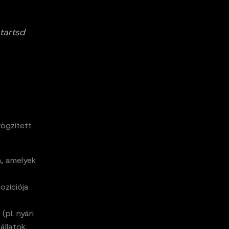
 tartsd
ögzített
n, amelyek
ozíciója
pl. nyári
állatok.