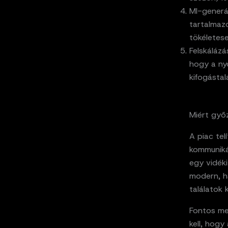
MI-generál
tartalmazó
tökéletes
Felskálázá
hogy a ny
kifogástal
Miért győz
A piac tel
kommunikác
egy vidék
modern, há
találatok k
Fontos me
kell, hogy