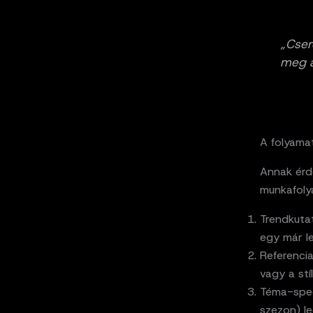
„Cser
meg a
A folyama
Annak érd
munkafoly
Trendkutat
egy már le
Referencia
vagy a stí
Téma-speci
szezon) le