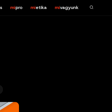
s
pro
etika
vagyunk