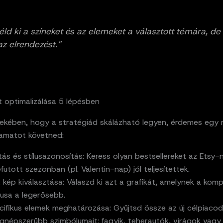
éld ki a színeket és az elemeket a választott témára, de
z elrendezést.”
t optimalizálása 5 lépésben
ekében, hogy a stratégiád skálázható legyen, érdemes egy r
amatot követned:
ás és stílusazonosítás: Keress olyan bestsellereket az Etsy-
futott szezonban (pl. Valentin-nap) jól teljesítettek.
 kép kiválasztása: Válaszd ki azt a grafikát, amelynek a komp
lusa a legerősebb.
fikus elemek meghatározása: Gyűjtsd össze az új célpiacod (
gnépszerűbb szimbólumait: fagyik, teherautók, virágok vagy 