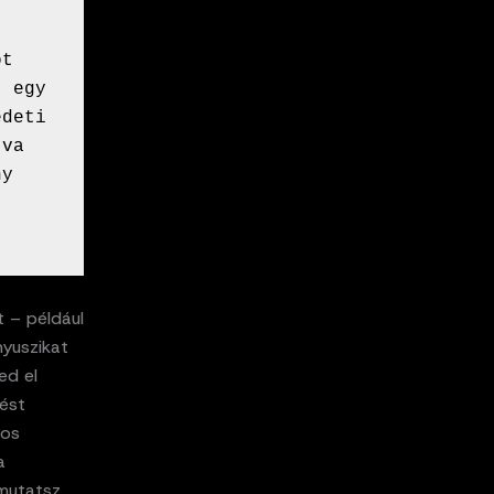
t 
 egy 
deti 
va 
y 
t – például
nyuszikat
ed el
zést
nos
a
mutatsz,