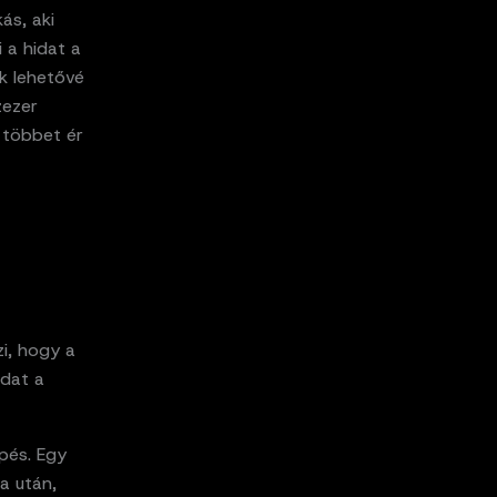
ás, aki
i a hidat a
ok lehetővé
zezer
n többet ér
zi, hogy a
ádat a
épés. Egy
a után,