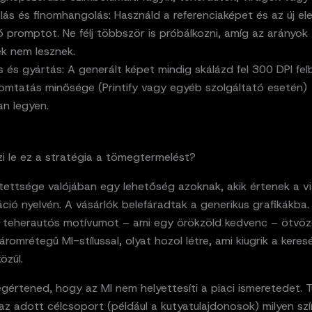
ás és finomhangolás: Használd a referenciaképet és az új e
 promptot. Ne félj többször is próbálkozni, amíg az arányok
ek nem lesznek.
s és gyártás: A generált képet mindig skálázd fel 300 DPI fel
omtatás minősége (Printify vagy egyéb szolgáltató esetén)
an legyen.
i le ez a stratégia a tömegtermelést?
ítettsége valójában egy lehetőség azoknak, akik értenek a vi
ió nyelvén. A vásárlók belefáradtak a generikus grafikákba.
i teherautós motívumot – ami egy örökzöld kedvenc – ötvöz
romrétegű MI-stílussal, olyat hozol létre, ami kiugrik a keresé
özül.
gértened, hogy az MI nem helyettesíti a piaci ismeretedet. 
 az adott célcsoport (például a kutyatulajdonosok) milyen sz