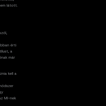
em látott.
zól,
obban érti
ílust, a
iónak már
nia kell a
 módszer
gy
az MI-nek