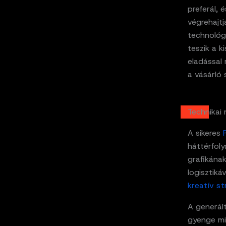
preferál, 
végrehajtj
technológi
teszik a k
eladással 
a vásárló
Technikai 
A sikeres
háttérfoly
grafikának
logisztiká
kreatív st
A generált
gyenge mi