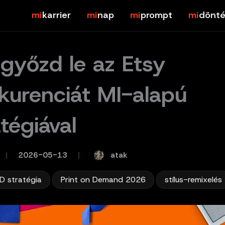
karrier
nap
prompt
dönté
 győzd le az Etsy
kurenciát MI-alapú
tégiával
atak
/
2026-05-13
/
,
,
D stratégia
Print on Demand 2026
stílus-remixelés