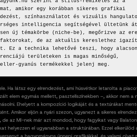
agyunk.hu szerint a stílus-remixelés az a 
mat, amikor egy korábban sikeres grafikai 
dezést, színhasználatot és vizuális hangulato
rséges intelligencia segítségével ültetünk át
sen új témakörbe (niche-be), megőrizve az ere
faktorokat, de az aktuális kereslethez igazít
t. Ez a technika lehetővé teszi, hogy alacson
renciájú területeken is magas minőségű, 
eller-gyanús termékekkel jelenj meg.
le. Ha látsz egy elrendezést, ami húsvétkor letarolta a piaco
izált elem egymás mellett, pasztellszínekben –, akkor nem a 
ásolni. Ehelyett a kompozíció logikáját és a textúrákat ment
ként. Amikor eljön a nyári szezon, ugyanezt a sikeres elrende
, de az MI-nek már azt mondod, hogy fagyikat vagy Balato
at helyezzen el ugyanabban a struktúrában. Ezzel elkerülöd 
versenyt a hagyományos ünnepi grafikákkal, és valami olyat 