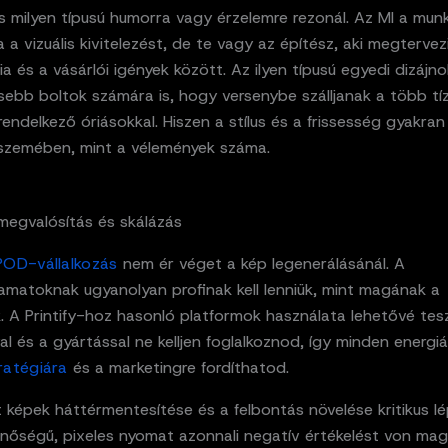
és milyen típusú humorra vagy érzelemre rezonál. Az MI a munk
a a vizuális kivitelezést, de te vagy az építész, aki megtervez
a és a vásárlói igények között. Az ilyen típusú egyedi dizájn
isebb boltok számára is, hogy versenybe szálljanak a több tí
rendelkező óriásokkal. Hiszen a stílus és a frissesség gyakra
 szemében, mint a vélemények száma.
megvalósítás és skálázás
POD-vállalkozás
nem ér véget a kép legenerálásánál. A
amatoknak ugyanolyan profinak kell lenniük, mint magának a
. A Printify-hoz hasonló platformok használata lehetővé tes
val és a gyártással ne kelljen foglalkoznod, így minden energi
ratégiára
és a marketingre fordíthatod.
 képek háttérmentesítése és a felbontás növelése kritikus l
nőségű, pixeles nyomat azonnali negatív értékelést von mag