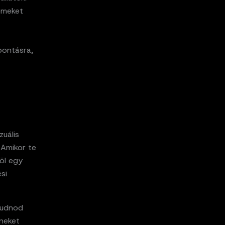
lemeket
bontásra,
zuális
 Amikor te
öl egy
si
Tudnod
íneket