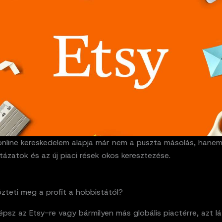
 online kereskedelem alapja már nem a puszta másolás, hane
tázatok és az új piaci rések okos keresztezése.
zteti meg a profit a hobbistától?
psz az Etsy-re vagy bármilyen más globális piactérre, azt l