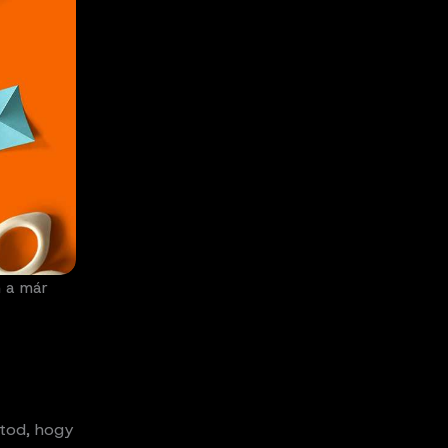
m a már
átod, hogy